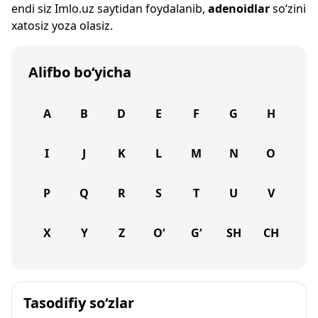
endi siz
Imlo.uz
saytidan foydalanib,
adenoidlar
so‘zini
xatosiz yoza olasiz.
Alifbo bo‘yicha
A
B
D
E
F
G
H
I
J
K
L
M
N
O
P
Q
R
S
T
U
V
X
Y
Z
O‘
G‘
SH
CH
Tasodifiy so‘zlar