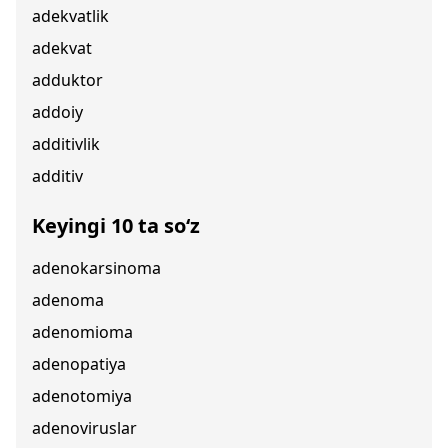
adekvatlik
adekvat
adduktor
addoiy
additivlik
additiv
Keyingi 10 ta so‘z
adenokarsinoma
adenoma
adenomioma
adenopatiya
adenotomiya
adenoviruslar