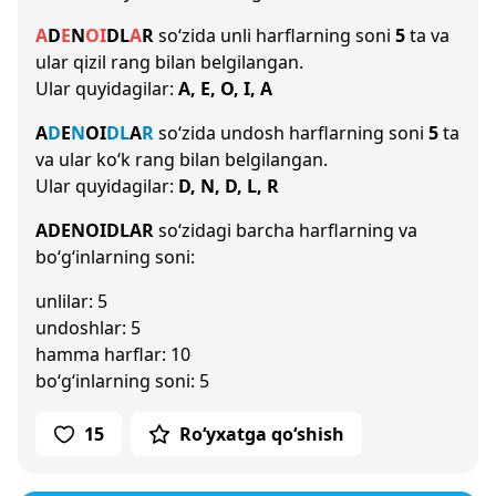
A
D
E
N
O
I
D
L
A
R
so‘zida unli harflarning soni
5
ta va
ular qizil rang bilan belgilangan.
Ular quyidagilar:
A, E, O, I, A
A
D
E
N
O
I
D
L
A
R
so‘zida undosh harflarning soni
5
ta
va ular ko‘k rang bilan belgilangan.
Ular quyidagilar:
D, N, D, L, R
ADENOIDLAR
so‘zidagi barcha harflarning va
bo‘g‘inlarning soni:
unlilar: 5
undoshlar: 5
hamma harflar: 10
bo‘g‘inlarning soni: 5
15
Ro‘yxatga qo‘shish