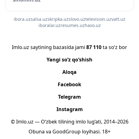
ibora.uz
salsa.uz
skripka.uz
slovo.uz
television.uz
vatt.uz
iboralar.uz
resumes.uz
havo.uz
Imlo.uz saytining bazasida jami
87 110
ta so‘z bor
Yangi so‘z qo‘shish
Aloqa
Facebook
Telegram
Instagram
© Imlo.uz — O‘zbek tilining imlo lug‘ati, 2014–2026
Obuna
va
GoodGroup
loyihasi.
18+