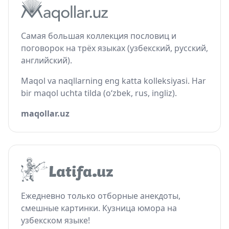
Самая большая коллекция пословиц и
поговорок на трёх языках (узбекский, русский,
английский).
Maqol va naqllarning eng katta kolleksiyasi. Har
bir maqol uchta tilda (o‘zbek, rus, ingliz).
maqollar.uz
Ежедневно только отборные анекдоты,
смешные картинки. Кузница юмора на
узбекском языке!