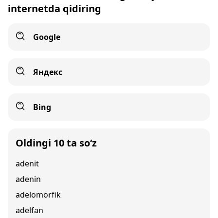
internetda qidiring
Google
Яндекс
Bing
Oldingi 10 ta so‘z
adenit
adenin
adelomorfik
adelfan