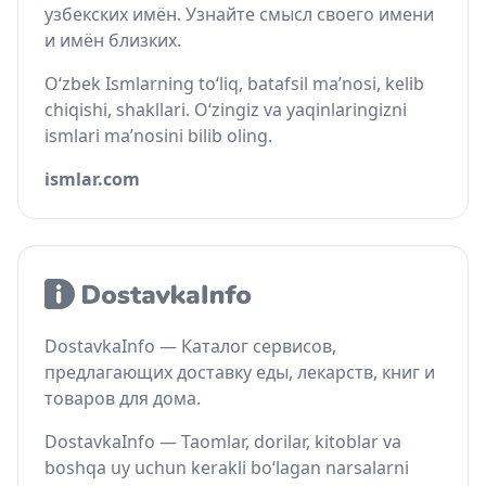
узбекских имён. Узнайте смысл своего имени
и имён близких.
O‘zbek Ismlarning to‘liq, batafsil ma’nosi, kelib
chiqishi, shakllari. O‘zingiz va yaqinlaringizni
ismlari ma’nosini bilib oling.
ismlar.com
DostavkaInfo — Каталог сервисов,
предлагающих доставку еды, лекарств, книг и
товаров для дома.
DostavkaInfo — Taomlar, dorilar, kitoblar va
boshqa uy uchun kerakli bo‘lagan narsalarni