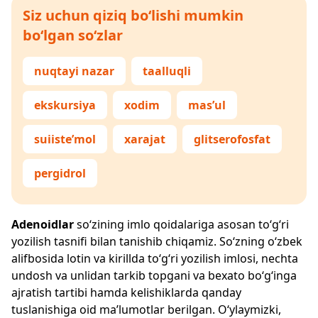
Siz uchun qiziq bo‘lishi mumkin
bo‘lgan so‘zlar
nuqtayi nazar
taalluqli
ekskursiya
xodim
mas’ul
suiiste’mol
xarajat
glitserofosfat
pergidrol
Adenoidlar
so‘zining imlo qoidalariga asosan to‘g‘ri
yozilish tasnifi bilan tanishib chiqamiz. So‘zning o‘zbek
alifbosida lotin va kirillda to‘g‘ri yozilish imlosi, nechta
undosh va unlidan tarkib topgani va bexato bo‘g‘inga
ajratish tartibi hamda kelishiklarda qanday
tuslanishiga oid ma’lumotlar berilgan. O‘ylaymizki,