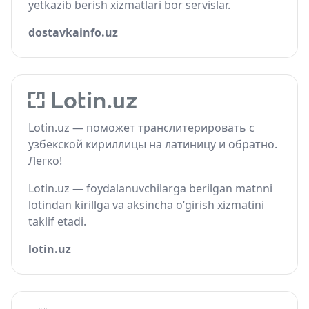
yetkazib berish xizmatlari bor servislar.
dostavkainfo.uz
Lotin.uz — поможет транслитерировать с
узбекской кириллицы на латиницу и обратно.
Легко!
Lotin.uz — foydalanuvchilarga berilgan matnni
lotindan kirillga va aksincha o‘girish xizmatini
taklif etadi.
lotin.uz