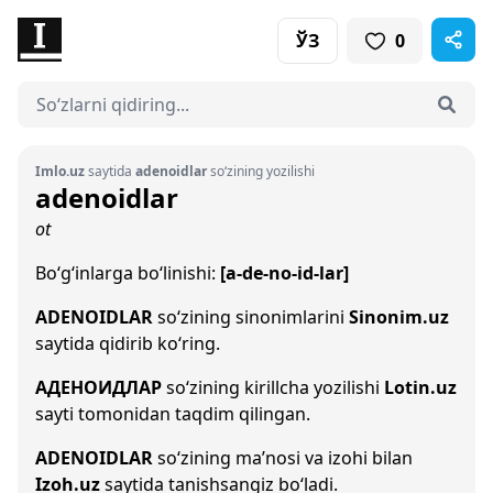
ЎЗ
0
Imlo.uz
saytida
adenoidlar
so‘zining yozilishi
adenoidlar
ot
Bo‘g‘inlarga bo‘linishi:
[a-de-no-id-lar]
ADENOIDLAR
so‘zining sinonimlarini
Sinonim.uz
saytida qidirib ko‘ring.
АДЕНОИДЛАР
so‘zining kirillcha yozilishi
Lotin.uz
sayti tomonidan taqdim qilingan.
ADENOIDLAR
so‘zining ma’nosi va izohi bilan
Izoh.uz
saytida tanishsangiz bo‘ladi.