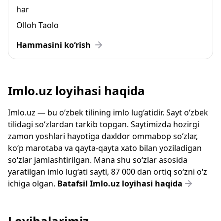
har
Olloh Taolo
Hammasini ko‘rish
Imlo.uz loyihasi haqida
Imlo.uz — bu o‘zbek tilining imlo lug‘atidir. Sayt o‘zbek
tilidagi so‘zlardan tarkib topgan. Saytimizda hozirgi
zamon yoshlari hayotiga daxldor ommabop so‘zlar,
ko‘p marotaba va qayta-qayta xato bilan yoziladigan
so‘zlar jamlashtirilgan. Mana shu so‘zlar asosida
yaratilgan imlo lug‘ati sayti, 87 000 dan ortiq so‘zni o‘z
ichiga olgan.
Batafsil Imlo.uz loyihasi haqida
Loyihalarimiz