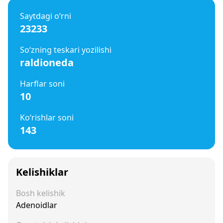
Saytdagi o‘rni
23233
So‘zning teskari yozilishi
raldioneda
Harflar soni
10
Ko‘rishlar soni
143
Kelishiklar
Bosh kelishik
Adenoidlar