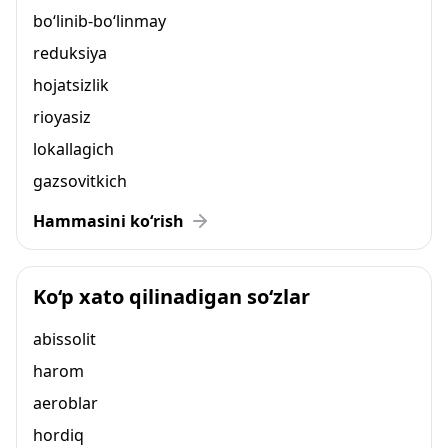
bo‘linib-bo‘linmay
reduksiya
hojatsizlik
rioyasiz
lokallagich
gazsovitkich
Hammasini ko‘rish
Ko‘p xato qilinadigan so‘zlar
abissolit
harom
aeroblar
hordiq