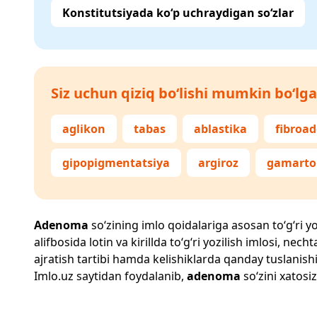
Konstitutsiyada ko‘p uchraydigan so‘zlar
Siz uchun qiziq bo‘lishi mumkin bo‘lga
aglikon
tabas
ablastika
fibroa
gipopigmentatsiya
argiroz
gamart
Adenoma
so‘zining imlo qoidalariga asosan to‘g‘ri yo
alifbosida lotin va kirillda to‘g‘ri yozilish imlosi, n
ajratish tartibi hamda kelishiklarda qanday tuslanishi
Imlo.uz
saytidan foydalanib,
adenoma
so‘zini xatosiz