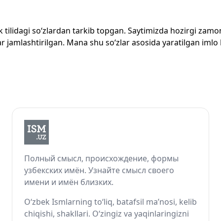
zbek tilidagi so‘zlardan tarkib topgan. Saytimizda hozirgi za
 jamlashtirilgan. Mana shu so‘zlar asosida yaratilgan imlo lug
Полный смысл, происхождение, формы
узбекских имён. Узнайте смысл своего
имени и имён близких.
O‘zbek Ismlarning to‘liq, batafsil ma’nosi, kelib
chiqishi, shakllari. O‘zingiz va yaqinlaringizni