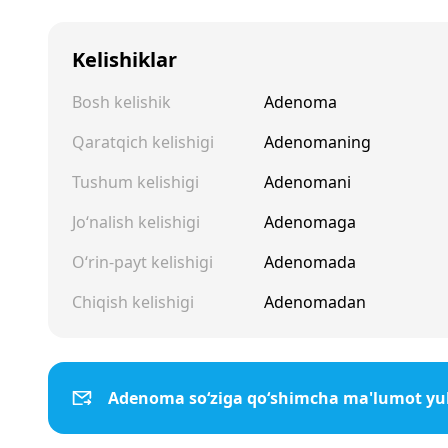
Kelishiklar
Bosh kelishik
Adenoma
Qaratqich kelishigi
Adenomaning
Tushum kelishigi
Adenomani
Jo‘nalish kelishigi
Adenomaga
O‘rin-payt kelishigi
Adenomada
Chiqish kelishigi
Adenomadan
Adenoma so‘ziga qo‘shimcha ma'lumot yu