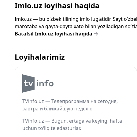
Imlo.uz loyihasi haqida
Imlo.uz — bu o‘zbek tilining imlo lug‘atidir. Sayt o‘
marotaba va qayta-qayta xato bilan yoziladigan so‘zlar
Batafsil Imlo.uz loyihasi haqida
Loyihalarimiz
TVinfo.uz — Телепрограмма на сегодня,
завтра и ближайшую неделю.
TVinfo.uz — Bugun, ertaga va keyingi hafta
uchun to‘liq teledasturlar.