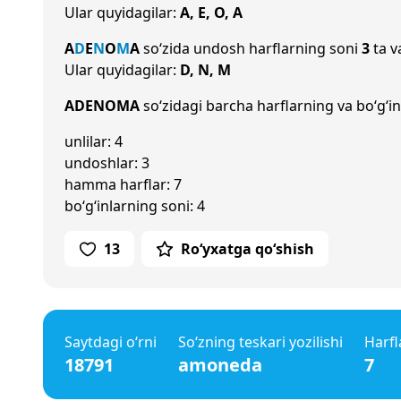
Ular quyidagilar:
A, E, O, A
A
D
E
N
O
M
A
so‘zida undosh harflarning soni
3
ta v
Ular quyidagilar:
D, N, M
ADENOMA
so‘zidagi barcha harflarning va bo‘g‘in
unlilar: 4
undoshlar: 3
hamma harflar: 7
bo‘g‘inlarning soni: 4
13
Ro‘yxatga qo‘shish
Saytdagi o‘rni
So‘zning teskari yozilishi
Harfl
18791
amoneda
7