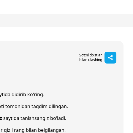
So‘zni do‘stlar
bilan ulashing
tida qidirib ko‘ring.
ti tomonidan taqdim qilingan.
z
saytida tanishsangiz bo‘ladi.
r qizil rang bilan belgilangan.