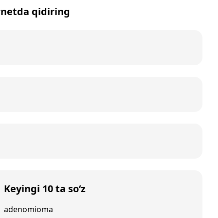
rnetda qidiring
Keyingi 10 ta so‘z
adenomioma