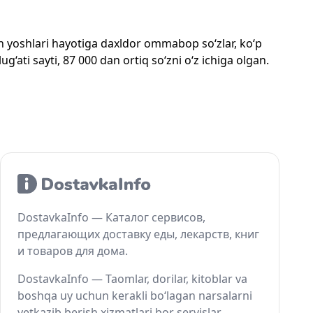
mon yoshlari hayotiga daxldor ommabop so‘zlar, ko‘p
‘ati sayti, 87 000 dan ortiq so‘zni o‘z ichiga olgan.
DostavkaInfo — Каталог сервисов,
предлагающих доставку еды, лекарств, книг
и товаров для дома.
DostavkaInfo — Taomlar, dorilar, kitoblar va
boshqa uy uchun kerakli bo‘lagan narsalarni
yetkazib berish xizmatlari bor servislar.