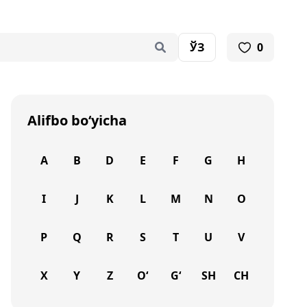
ЎЗ
0
Alifbo bo‘yicha
A
B
D
E
F
G
H
I
J
K
L
M
N
O
P
Q
R
S
T
U
V
X
Y
Z
O‘
G‘
SH
CH