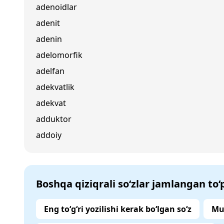
adenoidlar
adenit
adenin
adelomorfik
adelfan
adekvatlik
adekvat
adduktor
addoiy
Boshqa qiziqrali so‘zlar jamlangan to
Eng to‘g‘ri yozilishi kerak bo‘lgan so‘z
Mu