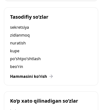
Tasodifiy so‘zlar
sekretsiya
zidlanmoq
nuratish
kupe
po‘shtpo‘shtlash
beo‘rin
Hammasini ko‘rish
Ko‘p xato qilinadigan so‘zlar