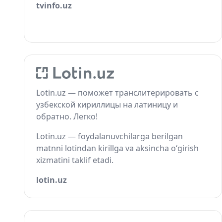
tvinfo.uz
Lotin.uz — поможет транслитерировать с
узбекской кириллицы на латиницу и
обратно. Легко!
Lotin.uz — foydalanuvchilarga berilgan
matnni lotindan kirillga va aksincha o‘girish
xizmatini taklif etadi.
lotin.uz