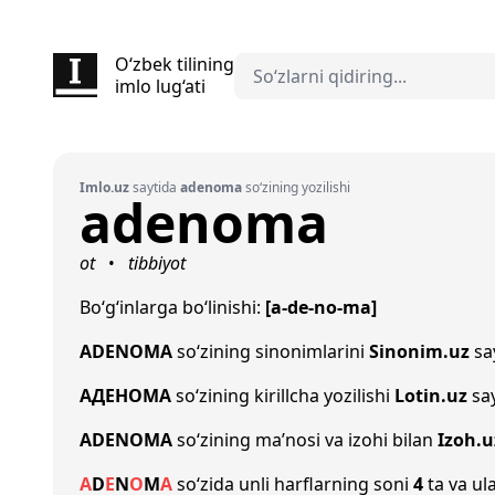
O‘zbek tilining
imlo lug‘ati
Imlo.uz
saytida
adenoma
so‘zining yozilishi
adenoma
ot
tibbiyot
•
Bo‘g‘inlarga bo‘linishi:
[a-de-no-ma]
ADENOMA
so‘zining sinonimlarini
Sinonim.uz
say
АДЕНОМА
so‘zining kirillcha yozilishi
Lotin.uz
say
ADENOMA
so‘zining ma’nosi va izohi bilan
Izoh.u
A
D
E
N
O
M
A
so‘zida unli harflarning soni
4
ta va ula