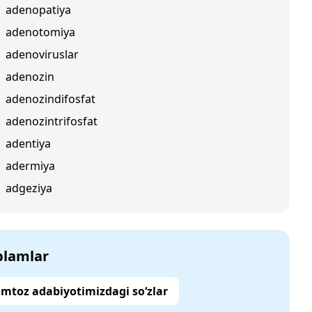
adenopatiya
adenotomiya
adenoviruslar
adenozin
adenozindifosfat
adenozintrifosfat
adentiya
adermiya
adgeziya
‘plamlar
mtoz adabiyotimizdagi so‘zlar