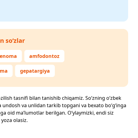
n so‘zlar
denoma
amfodontoz
oma
gepatargiya
zilish tasnifi bilan tanishib chiqamiz. So‘zning o‘zbek
echta undosh va unlidan tarkib topgani va bexato bo‘g‘inga
ga oid ma’lumotlar berilgan. O‘ylaymizki, endi siz
 yoza olasiz.