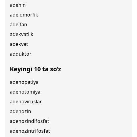
adenin
adelomorfik
adelfan
adekvatlik
adekvat
adduktor
Keyingi 10 ta so‘z
adenopatiya
adenotomiya
adenoviruslar
adenozin
adenozindifosfat
adenozintrifosfat