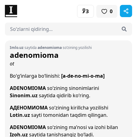
ЎЗ
0
Imlo.uz
saytida
adenomioma
so‘zining yozilishi
adenomioma
ot
Bo‘g‘inlarga bo‘linishi:
[a-de-no-mi-o-ma]
ADENOMIOMA
so‘zining sinonimlarini
Sinonim.uz
saytida qidirib ko‘ring.
АДЕНОМИОМА
so‘zining kirillcha yozilishi
Lotin.uz
sayti tomonidan taqdim qilingan.
ADENOMIOMA
so‘zining ma’nosi va izohi bilan
Izoh.uz
saytida tanishsangiz bo‘ladi.