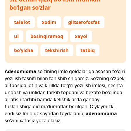
bo‘lgan so‘zlar
talafot
xodim
glitserofosfat
ul
bosinqiramoq
xayol
bo‘yicha
tekshirish
tatbiq
Adenomioma
so‘zining imlo qoidalariga asosan to‘g‘ri
yozilish tasnifi bilan tanishib chiqamiz. So‘zning o‘zbek
alifbosida lotin va kirillda to‘g‘ri yozilish imlosi, nechta
undosh va unlidan tarkib topgani va bexato bo‘g‘inga
ajratish tartibi hamda kelishiklarda qanday
tuslanishiga oid ma’lumotlar berilgan. O‘ylaymizki,
endi siz
Imlo.uz
saytidan foydalanib,
adenomioma
so‘zini xatosiz yoza olasiz.