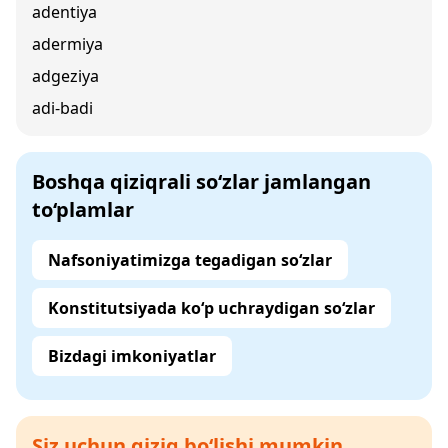
adentiya
adermiya
adgeziya
adi-badi
Boshqa qiziqrali so‘zlar jamlangan
to‘plamlar
Nafsoniyatimizga tegadigan so‘zlar
Konstitutsiyada ko‘p uchraydigan so‘zlar
Bizdagi imkoniyatlar
Siz uchun qiziq bo‘lishi mumkin