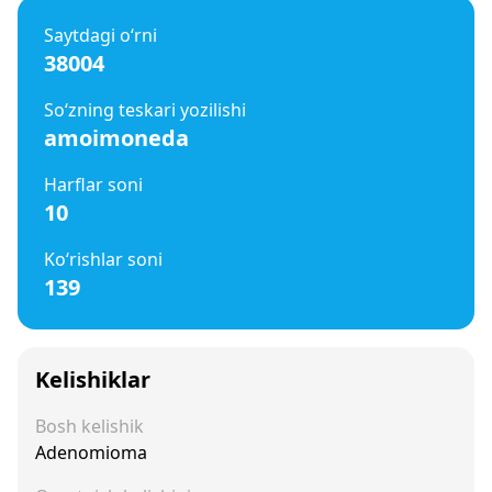
Saytdagi o‘rni
38004
So‘zning teskari yozilishi
amoimoneda
Harflar soni
10
Ko‘rishlar soni
139
Kelishiklar
Bosh kelishik
Adenomioma