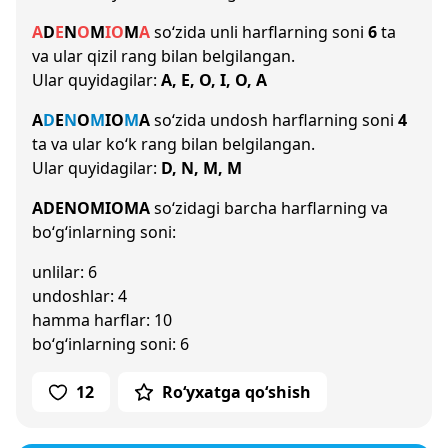
A
D
E
N
O
M
I
O
M
A
so‘zida unli harflarning soni
6
ta
va ular qizil rang bilan belgilangan.
Ular quyidagilar:
A, E, O, I, O, A
A
D
E
N
O
M
I
O
M
A
so‘zida undosh harflarning soni
4
ta va ular ko‘k rang bilan belgilangan.
Ular quyidagilar:
D, N, M, M
ADENOMIOMA
so‘zidagi barcha harflarning va
bo‘g‘inlarning soni:
unlilar: 6
undoshlar: 4
hamma harflar: 10
bo‘g‘inlarning soni: 6
12
Ro‘yxatga qo‘shish