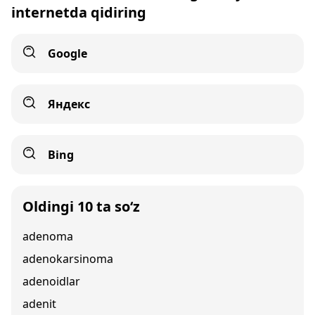
internetda qidiring
Google
Яндекс
Bing
Oldingi 10 ta so‘z
adenoma
adenokarsinoma
adenoidlar
adenit