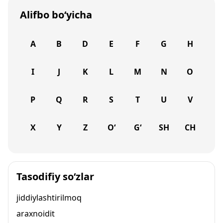
Alifbo bo‘yicha
A
B
D
E
F
G
H
I
J
K
L
M
N
O
P
Q
R
S
T
U
V
X
Y
Z
O‘
G‘
SH
CH
Tasodifiy so‘zlar
jiddiylashtirilmoq
araxnoidit