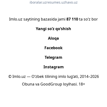
iboralar.uz
resumes.uz
havo.uz
Imlo.uz saytining bazasida jami
87 110
ta so‘z bor
Yangi so‘z qo‘shish
Aloqa
Facebook
Telegram
Instagram
© Imlo.uz — O‘zbek tilining imlo lug‘ati, 2014–2026
Obuna
va
GoodGroup
loyihasi.
18+