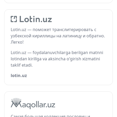
Lotin.uz — поможет транслитерировать с
узбекской кириллицы на латиницу и обратно.
Легко!
Lotin.uz — foydalanuvchilarga berilgan matnni
lotindan kirillga va aksincha o‘girish xizmatini
taklif etadi.
lotin.uz
Самая большая коллекция пословиц и