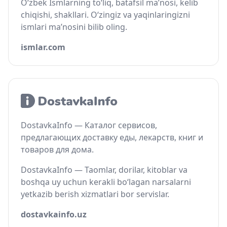
O‘zbek Ismlarning to‘liq, batafsil ma’nosi, kelib
chiqishi, shakllari. O‘zingiz va yaqinlaringizni
ismlari ma’nosini bilib oling.
ismlar.com
DostavkaInfo — Каталог сервисов,
предлагающих доставку еды, лекарств, книг и
товаров для дома.
DostavkaInfo — Taomlar, dorilar, kitoblar va
boshqa uy uchun kerakli bo‘lagan narsalarni
yetkazib berish xizmatlari bor servislar.
dostavkainfo.uz