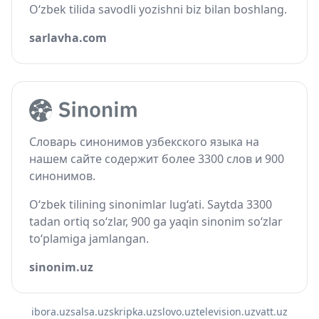
O‘zbek tilida savodli yozishni biz bilan boshlang.
sarlavha.com
Словарь синонимов узбекского языка на
нашем сайте содержит более 3300 слов и 900
синонимов.
O‘zbek tilining sinonimlar lug‘ati. Saytda 3300
tadan ortiq so‘zlar, 900 ga yaqin sinonim so‘zlar
to‘plamiga jamlangan.
sinonim.uz
ibora.uz
salsa.uz
skripka.uz
slovo.uz
television.uz
vatt.uz