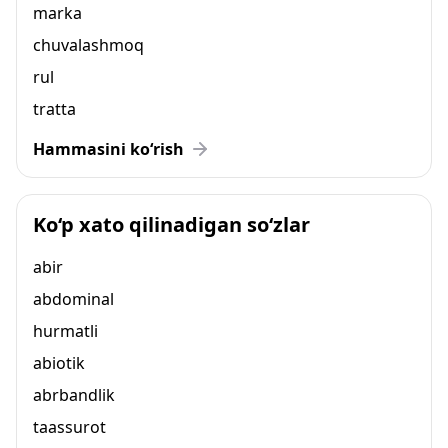
marka
chuvalashmoq
rul
tratta
Hammasini ko‘rish
Ko‘p xato qilinadigan so‘zlar
abir
abdominal
hurmatli
abiotik
abrbandlik
taassurot