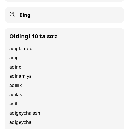
Bing
Oldingi 10 ta so‘z
adiplamoq
adip
adinol
adinamiya
adillik
adilak
adil
adigeychalash
adigeycha