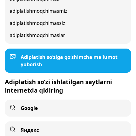
adiplatishmoqchimasmiz
adiplatishmoqchimassiz
adiplatishmoqchimaslar
Adiplatish so‘ziga qo‘shimcha ma'lumot
yuborish
Adiplatish so‘zi ishlatilgan saytlarni
internetda qidiring
Google
Яндекс