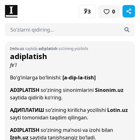
ЎЗ
0
Imlo.uz
saytida
adiplatish
so‘zining yozilishi
adiplatish
fe'l
Bo‘g‘inlarga bo‘linishi:
[a-dip-la-tish]
ADIPLATISH
so‘zining sinonimlarini
Sinonim.uz
saytida qidirib ko‘ring.
АДИПЛАТИШ
so‘zining kirillcha yozilishi
Lotin.uz
sayti tomonidan taqdim qilingan.
ADIPLATISH
so‘zining ma’nosi va izohi bilan
Izoh.uz
saytida tanishsangiz bo‘ladi.