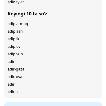
adigeylar
Keyingi 10 ta so‘z
adiplatmoq
adiplash
adiplik
adiplov
adipozin
adir
adir-gaza
adir-uva
adirli
adirlik