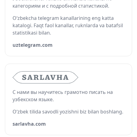
категориям и с подробной статистикой.
O‘zbekcha telegram kanallarining eng katta
katalogi. Faqt faol kanallar, ruknlarda va batafsil
statistikasi bilan.
uztelegram.com
С нами вы научитесь грамотно писать на
узбекском языке.
O‘zbek tilida savodli yozishni biz bilan boshlang.
sarlavha.com