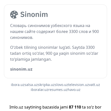
Словарь синонимов узбекского языка на
нашем сайте содержит более 3300 слов и 900
синонимов.
O‘zbek tilining sinonimlar lug‘ati. Saytda 3300
tadan ortiq so‘zlar, 900 ga yaqin sinonim so‘zlar
to‘plamiga jamlangan.
sinonim.uz
ibora.uz
salsa.uz
skripka.uz
slovo.uz
television.uz
vatt.uz
iboralar.uz
resumes.uz
havo.uz
Imlo.uz saytining bazasida jami
87 110
ta so‘z bor