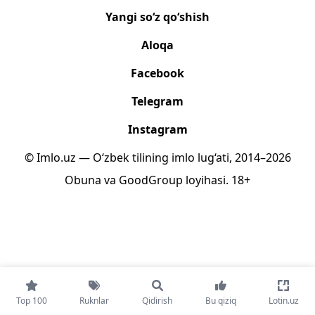
Yangi so‘z qo‘shish
Aloqa
Facebook
Telegram
Instagram
© Imlo.uz — O‘zbek tilining imlo lug‘ati, 2014–2026
Obuna
va
GoodGroup
loyihasi.
18+
Top 100
Ruknlar
Qidirish
Bu qiziq
Lotin.uz