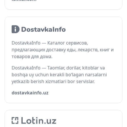
DostavkaInfo — Каталог сервисов,
предлагающих доставку еды, лекарств, книг и
товаров для дома.
DostavkaInfo — Taomlar, dorilar, kitoblar va
boshqa uy uchun kerakli bo‘lagan narsalarni
yetkazib berish xizmatlari bor servislar.
dostavkainfo.uz