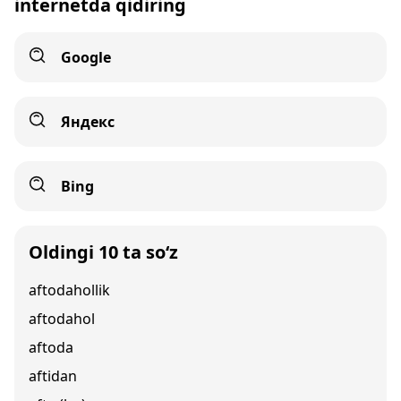
internetda qidiring
Google
Яндекс
Bing
Oldingi 10 ta so‘z
aftodahollik
aftodahol
aftoda
aftidan