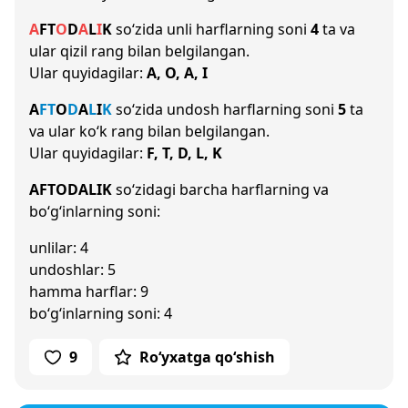
A
F
T
O
D
A
L
I
K
so‘zida unli harflarning soni
4
ta va
ular qizil rang bilan belgilangan.
Ular quyidagilar:
A, O, A, I
A
F
T
O
D
A
L
I
K
so‘zida undosh harflarning soni
5
ta
va ular ko‘k rang bilan belgilangan.
Ular quyidagilar:
F, T, D, L, K
AFTODALIK
so‘zidagi barcha harflarning va
bo‘g‘inlarning soni:
unlilar: 4
undoshlar: 5
hamma harflar: 9
bo‘g‘inlarning soni: 4
9
Ro‘yxatga qo‘shish