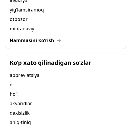
invaziya
yig‘lamsiramoq
otbozor
mintaqaviy
Hammasini ko‘rish
Ko‘p xato qilinadigan so‘zlar
abbreviatsiya
e
ho‘l
akvaridlar
daxlsizlik
aniq-tiniq