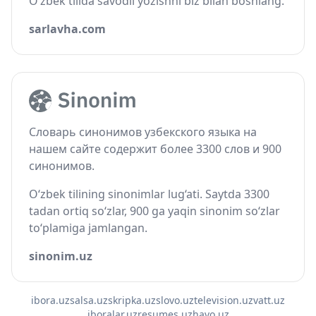
O‘zbek tilida savodli yozishni biz bilan boshlang.
sarlavha.com
Словарь синонимов узбекского языка на
нашем сайте содержит более 3300 слов и 900
синонимов.
O‘zbek tilining sinonimlar lug‘ati. Saytda 3300
tadan ortiq so‘zlar, 900 ga yaqin sinonim so‘zlar
to‘plamiga jamlangan.
sinonim.uz
ibora.uz
salsa.uz
skripka.uz
slovo.uz
television.uz
vatt.uz
iboralar.uz
resumes.uz
havo.uz