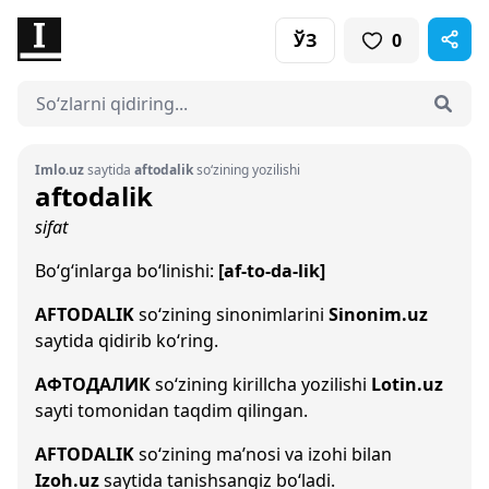
ЎЗ
0
Imlo.uz
saytida
aftodalik
so‘zining yozilishi
aftodalik
sifat
Bo‘g‘inlarga bo‘linishi:
[af-to-da-lik]
AFTODALIK
so‘zining sinonimlarini
Sinonim.uz
saytida qidirib ko‘ring.
АФТОДАЛИК
so‘zining kirillcha yozilishi
Lotin.uz
sayti tomonidan taqdim qilingan.
AFTODALIK
so‘zining ma’nosi va izohi bilan
Izoh.uz
saytida tanishsangiz bo‘ladi.