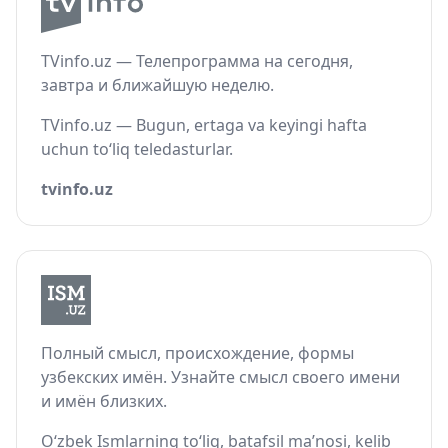
TVinfo.uz — Телепрограмма на сегодня,
завтра и ближайшую неделю.
TVinfo.uz — Bugun, ertaga va keyingi hafta
uchun to‘liq teledasturlar.
tvinfo.uz
Полный смысл, происхождение, формы
узбекских имён. Узнайте смысл своего имени
и имён близких.
O‘zbek Ismlarning to‘liq, batafsil ma’nosi, kelib