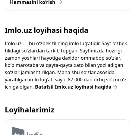
Hammasini ko‘rish
Imlo.uz loyihasi haqida
Imlo.uz — bu o‘zbek tilining imlo lug‘atidir. Sayt o‘zbek
tilidagi so‘zlardan tarkib topgan. Saytimizda hozirgi
zamon yoshlari hayotiga daxldor ommabop so‘zlar,
ko‘p marotaba va qayta-qayta xato bilan yoziladigan
so‘zlar jamlashtirilgan. Mana shu so‘zlar asosida
yaratilgan imlo lug‘ati sayti, 87 000 dan ortiq so‘zni o‘z
ichiga olgan.
Batafsil Imlo.uz loyihasi haqida
Loyihalarimiz