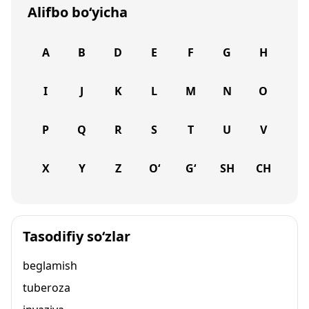
Alifbo bo‘yicha
A
B
D
E
F
G
H
I
J
K
L
M
N
O
P
Q
R
S
T
U
V
X
Y
Z
O‘
G‘
SH
CH
Tasodifiy so‘zlar
beglamish
tuberoza