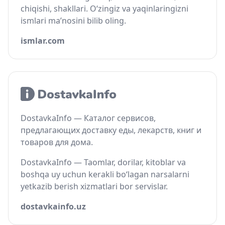
chiqishi, shakllari. O‘zingiz va yaqinlaringizni
ismlari ma’nosini bilib oling.
ismlar.com
DostavkaInfo — Каталог сервисов,
предлагающих доставку еды, лекарств, книг и
товаров для дома.
DostavkaInfo — Taomlar, dorilar, kitoblar va
boshqa uy uchun kerakli bo‘lagan narsalarni
yetkazib berish xizmatlari bor servislar.
dostavkainfo.uz