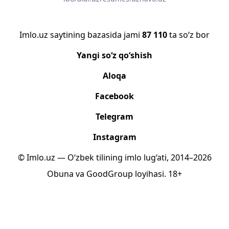
Imlo.uz saytining bazasida jami
87 110
ta so‘z bor
Yangi so‘z qo‘shish
Aloqa
Facebook
Telegram
Instagram
© Imlo.uz — O‘zbek tilining imlo lug‘ati, 2014–2026
Obuna
va
GoodGroup
loyihasi.
18+