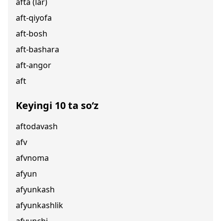
afta (lar)
aft-qiyofa
aft-bosh
aft-bashara
aft-angor
aft
Keyingi 10 ta so‘z
aftodavash
afv
afvnoma
afyun
afyunkash
afyunkashlik