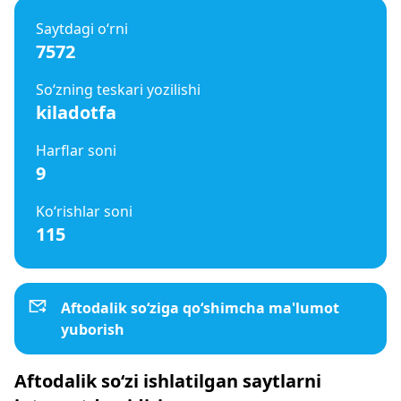
Saytdagi o‘rni
7572
So‘zning teskari yozilishi
kiladotfa
Harflar soni
9
Ko‘rishlar soni
115
Aftodalik so‘ziga qo‘shimcha ma'lumot
yuborish
Aftodalik so‘zi ishlatilgan saytlarni