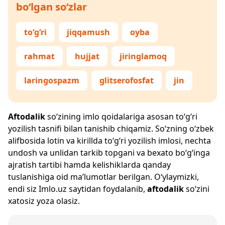
bo‘lgan so‘zlar
to‘g‘ri
jiqqamush
oyba
rahmat
hujjat
jiringlamoq
laringospazm
glitserofosfat
jin
Aftodalik
so‘zining imlo qoidalariga asosan to‘g‘ri
yozilish tasnifi bilan tanishib chiqamiz. So‘zning o‘zbek
alifbosida lotin va kirillda to‘g‘ri yozilish imlosi, nechta
undosh va unlidan tarkib topgani va bexato bo‘g‘inga
ajratish tartibi hamda kelishiklarda qanday
tuslanishiga oid ma’lumotlar berilgan. O‘ylaymizki,
endi siz
Imlo.uz
saytidan foydalanib,
aftodalik
so‘zini
xatosiz yoza olasiz.