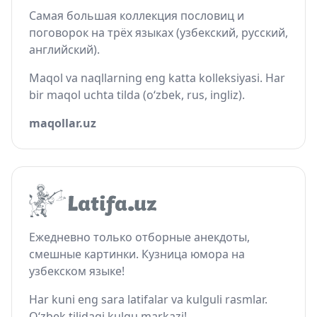
Самая большая коллекция пословиц и
поговорок на трёх языках (узбекский, русский,
английский).
Maqol va naqllarning eng katta kolleksiyasi. Har
bir maqol uchta tilda (o‘zbek, rus, ingliz).
maqollar.uz
Ежедневно только отборные анекдоты,
смешные картинки. Кузница юмора на
узбекском языке!
Har kuni eng sara latifalar va kulguli rasmlar.
O‘zbek tilidagi kulgu markazi!