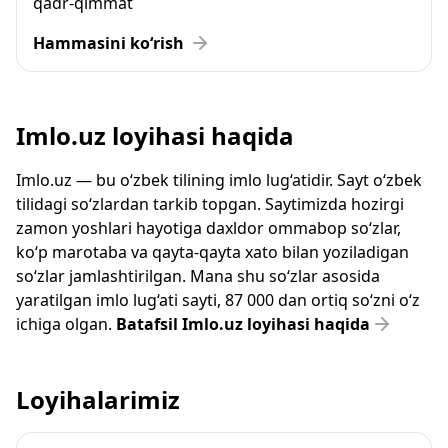
qadr-qimmat
Hammasini ko‘rish
Imlo.uz loyihasi haqida
Imlo.uz — bu o‘zbek tilining imlo lug‘atidir. Sayt o‘zbek
tilidagi so‘zlardan tarkib topgan. Saytimizda hozirgi
zamon yoshlari hayotiga daxldor ommabop so‘zlar,
ko‘p marotaba va qayta-qayta xato bilan yoziladigan
so‘zlar jamlashtirilgan. Mana shu so‘zlar asosida
yaratilgan imlo lug‘ati sayti, 87 000 dan ortiq so‘zni o‘z
ichiga olgan.
Batafsil Imlo.uz loyihasi haqida
Loyihalarimiz