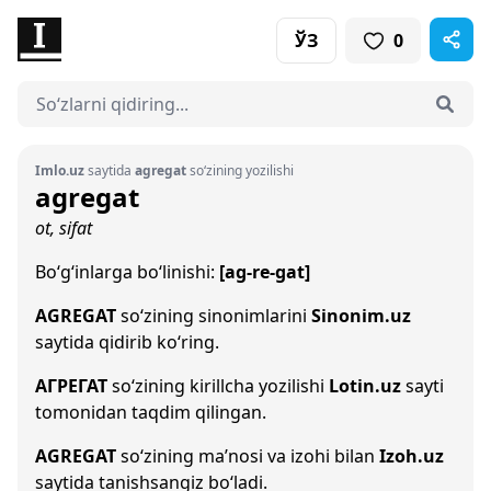
ЎЗ
0
Imlo.uz
saytida
agregat
so‘zining yozilishi
agregat
ot, sifat
Bo‘g‘inlarga bo‘linishi:
[ag-re-gat]
AGREGAT
so‘zining sinonimlarini
Sinonim.uz
saytida qidirib ko‘ring.
АГРЕГАТ
so‘zining kirillcha yozilishi
Lotin.uz
sayti
tomonidan taqdim qilingan.
AGREGAT
so‘zining ma’nosi va izohi bilan
Izoh.uz
saytida tanishsangiz bo‘ladi.