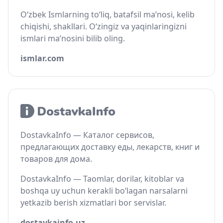
O‘zbek Ismlarning to‘liq, batafsil ma’nosi, kelib
chiqishi, shakllari. O‘zingiz va yaqinlaringizni
ismlari ma’nosini bilib oling.
ismlar.com
DostavkaInfo — Каталог сервисов,
предлагающих доставку еды, лекарств, книг и
товаров для дома.
DostavkaInfo — Taomlar, dorilar, kitoblar va
boshqa uy uchun kerakli bo‘lagan narsalarni
yetkazib berish xizmatlari bor servislar.
dostavkainfo.uz