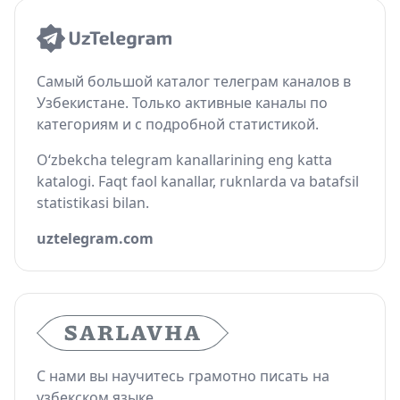
Самый большой каталог телеграм каналов в
Узбекистане. Только активные каналы по
категориям и с подробной статистикой.
O‘zbekcha telegram kanallarining eng katta
katalogi. Faqt faol kanallar, ruknlarda va batafsil
statistikasi bilan.
uztelegram.com
С нами вы научитесь грамотно писать на
узбекском языке.