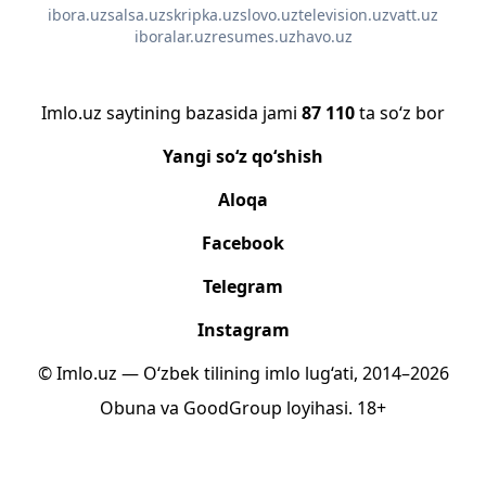
ibora.uz
salsa.uz
skripka.uz
slovo.uz
television.uz
vatt.uz
iboralar.uz
resumes.uz
havo.uz
Imlo.uz saytining bazasida jami
87 110
ta so‘z bor
Yangi so‘z qo‘shish
Aloqa
Facebook
Telegram
Instagram
© Imlo.uz — O‘zbek tilining imlo lug‘ati, 2014–2026
Obuna
va
GoodGroup
loyihasi.
18+