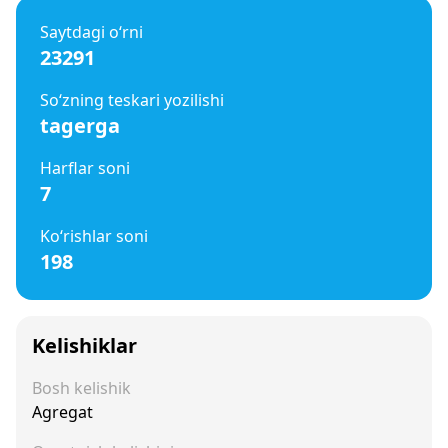
Saytdagi o‘rni
23291
So‘zning teskari yozilishi
tagerga
Harflar soni
7
Ko‘rishlar soni
198
Kelishiklar
Bosh kelishik
Agregat