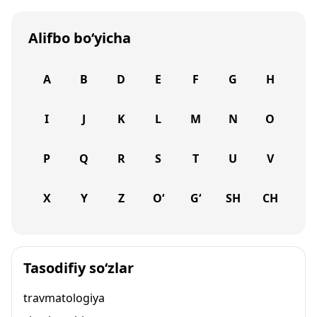
Alifbo bo‘yicha
A
B
D
E
F
G
H
I
J
K
L
M
N
O
P
Q
R
S
T
U
V
X
Y
Z
O‘
G‘
SH
CH
Tasodifiy so‘zlar
travmatologiya