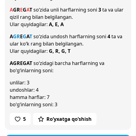
A
G
R
E
G
A
T
so‘zida unli harflarning soni
3
ta va ular
qizil rang bilan belgilangan.
Ular quyidagilar:
A, E, A
A
G
R
E
G
A
T
so‘zida undosh harflarning soni
4
ta va
ular ko‘k rang bilan belgilangan.
Ular quyidagilar:
G, R, G, T
AGREGAT
so‘zidagi barcha harflarning va
bo‘g‘inlarning soni:
unlilar: 3
undoshlar: 4
hamma harflar: 7
bo‘g‘inlarning soni: 3
5
Ro‘yxatga qo‘shish