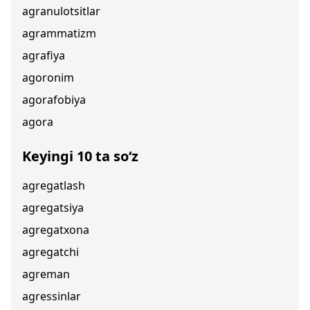
agranulotsitlar
agrammatizm
agrafiya
agoronim
agorafobiya
agora
Keyingi 10 ta so‘z
agregatlash
agregatsiya
agregatxona
agregatchi
agreman
agressinlar