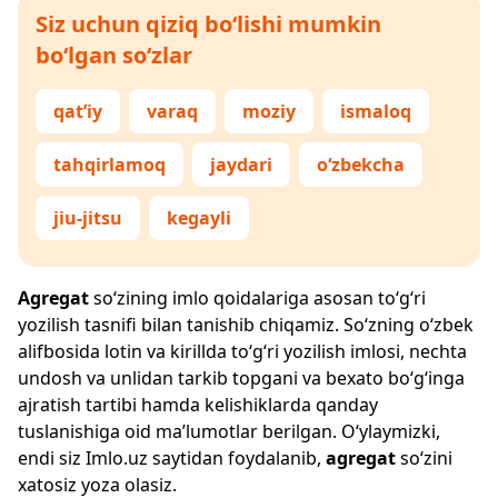
Siz uchun qiziq bo‘lishi mumkin
bo‘lgan so‘zlar
qat’iy
varaq
moziy
ismaloq
tahqirlamoq
jaydari
o‘zbekcha
jiu-jitsu
kegayli
Agregat
so‘zining imlo qoidalariga asosan to‘g‘ri
yozilish tasnifi bilan tanishib chiqamiz. So‘zning o‘zbek
alifbosida lotin va kirillda to‘g‘ri yozilish imlosi, nechta
undosh va unlidan tarkib topgani va bexato bo‘g‘inga
ajratish tartibi hamda kelishiklarda qanday
tuslanishiga oid ma’lumotlar berilgan. O‘ylaymizki,
endi siz
Imlo.uz
saytidan foydalanib,
agregat
so‘zini
xatosiz yoza olasiz.