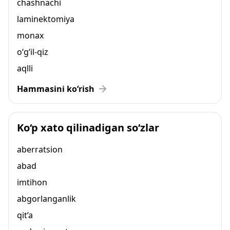
chashnachi
laminektomiya
monax
o‘g‘il-qiz
aqlli
Hammasini ko‘rish
Ko‘p xato qilinadigan so‘zlar
aberratsion
abad
imtihon
abgorlanganlik
qit’a