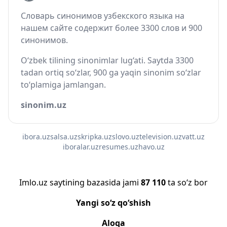
Словарь синонимов узбекского языка на
нашем сайте содержит более 3300 слов и 900
синонимов.
O‘zbek tilining sinonimlar lug‘ati. Saytda 3300
tadan ortiq so‘zlar, 900 ga yaqin sinonim so‘zlar
to‘plamiga jamlangan.
sinonim.uz
ibora.uz
salsa.uz
skripka.uz
slovo.uz
television.uz
vatt.uz
iboralar.uz
resumes.uz
havo.uz
Imlo.uz saytining bazasida jami
87 110
ta so‘z bor
Yangi so‘z qo‘shish
Aloqa