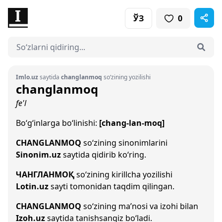
ЎЗ
0
Imlo.uz
saytida
changlanmoq
so‘zining yozilishi
changlanmoq
fe'l
Bo‘g‘inlarga bo‘linishi:
[chang-lan-moq]
CHANGLANMOQ
so‘zining sinonimlarini
Sinonim.uz
saytida qidirib ko‘ring.
ЧАНГЛАНМОҚ
so‘zining kirillcha yozilishi
Lotin.uz
sayti tomonidan taqdim qilingan.
CHANGLANMOQ
so‘zining ma’nosi va izohi bilan
Izoh.uz
saytida tanishsangiz bo‘ladi.