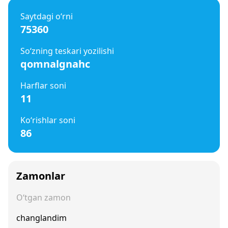
Saytdagi o‘rni
75360
So‘zning teskari yozilishi
qomnalgnahc
Harflar soni
11
Ko‘rishlar soni
86
Zamonlar
O‘tgan zamon
changlandim