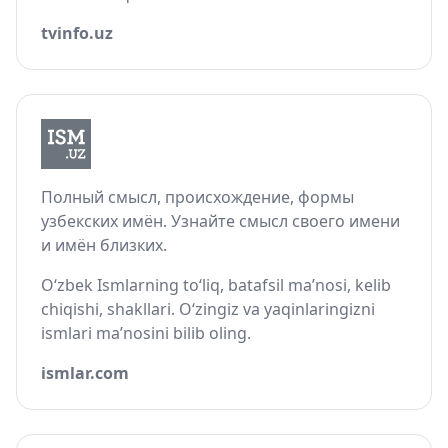
tvinfo.uz
Полный смысл, происхождение, формы
узбекских имён. Узнайте смысл своего имени
и имён близких.
O‘zbek Ismlarning to‘liq, batafsil ma’nosi, kelib
chiqishi, shakllari. O‘zingiz va yaqinlaringizni
ismlari ma’nosini bilib oling.
ismlar.com