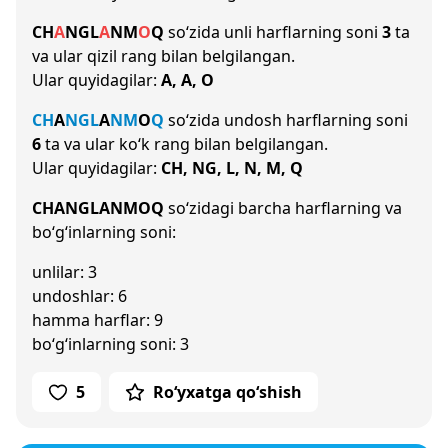
CH
A
NG
L
A
N
M
O
Q
so‘zida unli harflarning soni
3
ta
va ular qizil rang bilan belgilangan.
Ular quyidagilar:
A, A, O
CH
A
NG
L
A
N
M
O
Q
so‘zida undosh harflarning soni
6
ta va ular ko‘k rang bilan belgilangan.
Ular quyidagilar:
CH, NG, L, N, M, Q
CHANGLANMOQ
so‘zidagi barcha harflarning va
bo‘g‘inlarning soni:
unlilar: 3
undoshlar: 6
hamma harflar: 9
bo‘g‘inlarning soni: 3
5
Ro‘yxatga qo‘shish