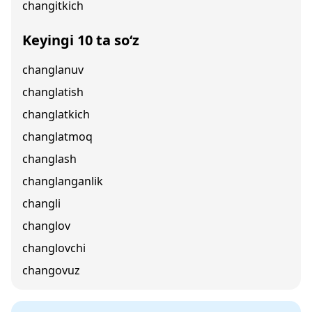
changitkich
Keyingi 10 ta so‘z
changlanuv
changlatish
changlatkich
changlatmoq
changlash
changlanganlik
changli
changlov
changlovchi
changovuz