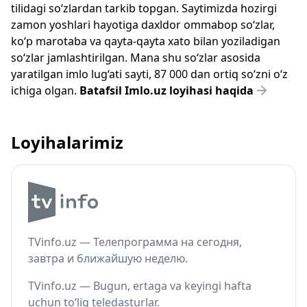
tilidagi so‘zlardan tarkib topgan. Saytimizda hozirgi
zamon yoshlari hayotiga daxldor ommabop so‘zlar,
ko‘p marotaba va qayta-qayta xato bilan yoziladigan
so‘zlar jamlashtirilgan. Mana shu so‘zlar asosida
yaratilgan imlo lug‘ati sayti, 87 000 dan ortiq so‘zni o‘z
ichiga olgan.
Batafsil Imlo.uz loyihasi haqida
Loyihalarimiz
TVinfo.uz — Телепрограмма на сегодня,
завтра и ближайшую неделю.
TVinfo.uz — Bugun, ertaga va keyingi hafta
uchun to‘liq teledasturlar.