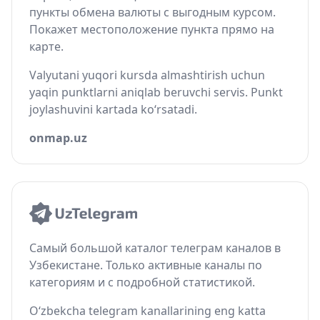
пункты обмена валюты с выгодным курсом.
Покажет местоположение пункта прямо на
карте.
Valyutani yuqori kursda almashtirish uchun
yaqin punktlarni aniqlab beruvchi servis. Punkt
joylashuvini kartada ko‘rsatadi.
onmap.uz
Самый большой каталог телеграм каналов в
Узбекистане. Только активные каналы по
категориям и с подробной статистикой.
O‘zbekcha telegram kanallarining eng katta