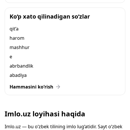
Ko‘p xato qilinadigan so‘zlar
qit’a
harom
mashhur
e
abrbandlik
abadiya
Hammasini ko‘rish
Imlo.uz loyihasi haqida
Imlo.uz — bu o‘zbek tilining imlo lug‘atidir. Sayt o‘zbek