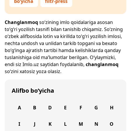
bo‘yicha
filtr-press
Changlanmoq
so‘zining imlo qoidalariga asosan
to‘g‘ri yozilish tasnifi bilan tanishib chiqamiz. So‘zning
o‘zbek alifbosida lotin va kirillda to‘g‘ri yozilish imlosi,
nechta undosh va unlidan tarkib topgani va bexato
bo‘g‘inga ajratish tartibi hamda kelishiklarda qanday
tuslanishiga oid ma’lumotlar berilgan. O‘ylaymizki,
endi siz
Imlo.uz
saytidan foydalanib,
changlanmoq
so‘zini xatosiz yoza olasiz.
Alifbo bo‘yicha
A
B
D
E
F
G
H
I
J
K
L
M
N
O