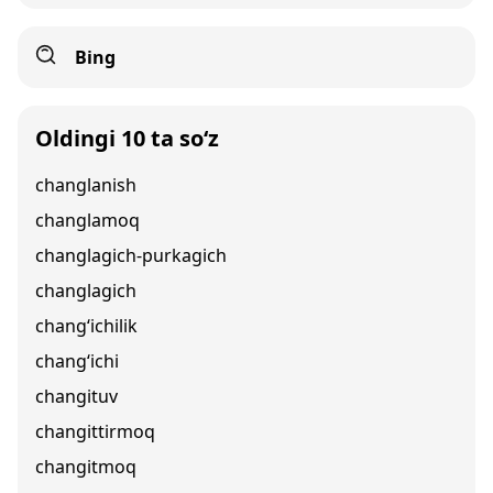
Bing
Oldingi 10 ta so‘z
changlanish
changlamoq
changlagich-purkagich
changlagich
chang‘ichilik
chang‘ichi
changituv
changittirmoq
changitmoq