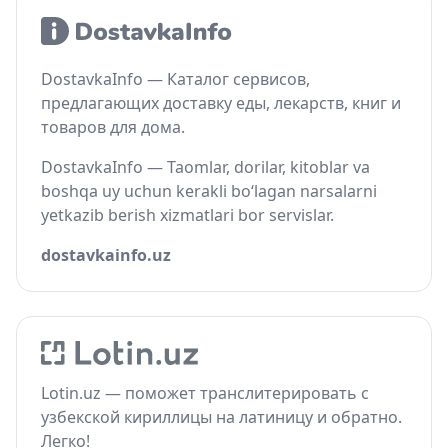
DostavkaInfo — Каталог сервисов,
предлагающих доставку еды, лекарств, книг и
товаров для дома.
DostavkaInfo — Taomlar, dorilar, kitoblar va
boshqa uy uchun kerakli bo‘lagan narsalarni
yetkazib berish xizmatlari bor servislar.
dostavkainfo.uz
Lotin.uz — поможет транслитерировать с
узбекской кириллицы на латиницу и обратно.
Легко!