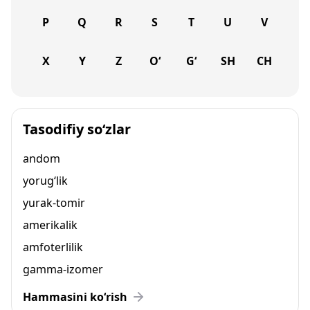
P
Q
R
S
T
U
V
X
Y
Z
O‘
G‘
SH
CH
Tasodifiy so‘zlar
andom
yorug‘lik
yurak-tomir
amerikalik
amfoterlilik
gamma-izomer
Hammasini ko‘rish