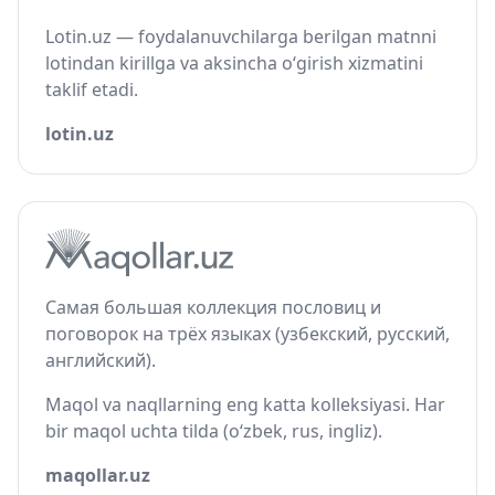
Lotin.uz — foydalanuvchilarga berilgan matnni
lotindan kirillga va aksincha o‘girish xizmatini
taklif etadi.
lotin.uz
Самая большая коллекция пословиц и
поговорок на трёх языках (узбекский, русский,
английский).
Maqol va naqllarning eng katta kolleksiyasi. Har
bir maqol uchta tilda (o‘zbek, rus, ingliz).
maqollar.uz