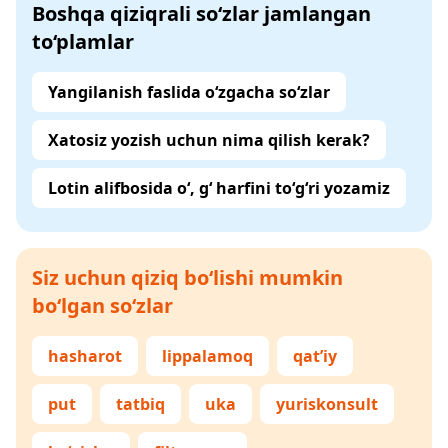
Boshqa qiziqrali so‘zlar jamlangan
to‘plamlar
Yangilanish faslida o‘zgacha so‘zlar
Xatosiz yozish uchun nima qilish kerak?
Lotin alifbosida o‘, g‘ harfini to‘g‘ri yozamiz
Siz uchun qiziq bo‘lishi mumkin
bo‘lgan so‘zlar
hasharot
lippalamoq
qat’iy
put
tatbiq
uka
yuriskonsult