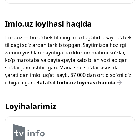
Imlo.uz loyihasi haqida
Imlo.uz — bu o‘zbek tilining imlo lug‘atidir. Sayt o‘zbek
tilidagi so‘zlardan tarkib topgan. Saytimizda hozirgi
zamon yoshlari hayotiga daxldor ommabop so‘zlar,
ko‘p marotaba va qayta-qayta xato bilan yoziladigan
so‘zlar jamlashtirilgan. Mana shu so‘zlar asosida
yaratilgan imlo lug‘ati sayti, 87 000 dan ortiq so‘zni o‘z
ichiga olgan.
Batafsil Imlo.uz loyihasi haqida
Loyihalarimiz