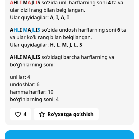
A
H
L
I
M
A
J
L
I
S
so‘zida unli harflarning soni
4
ta va
ular qizil rang bilan belgilangan.
Ular quyidagilar:
A, I, A, I
A
H
L
I
M
A
J
L
I
S
so‘zida undosh harflarning soni
6
ta
va ular ko‘k rang bilan belgilangan.
Ular quyidagilar:
H, L, M, J, L, S
AHLI MAJLIS
so‘zidagi barcha harflarning va
bo‘g‘inlarning soni:
unlilar: 4
undoshlar: 6
hamma harflar: 10
bo‘g‘inlarning soni: 4
4
Ro‘yxatga qo‘shish