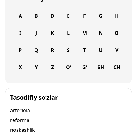
A
B
D
E
F
G
H
I
J
K
L
M
N
O
P
Q
R
S
T
U
V
X
Y
Z
O‘
G‘
SH
CH
Tasodifiy so‘zlar
arteriola
reforma
noskashlik