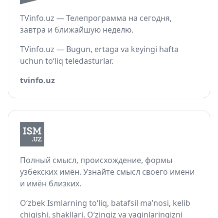
TVinfo.uz — Телепрограмма на сегодня,
завтра и ближайшую неделю.
TVinfo.uz — Bugun, ertaga va keyingi hafta
uchun to‘liq teledasturlar.
tvinfo.uz
Полный смысл, происхождение, формы
узбекских имён. Узнайте смысл своего имени
и имён близких.
O‘zbek Ismlarning to‘liq, batafsil ma’nosi, kelib
chiqishi, shakllari. O‘zingiz va yaqinlaringizni