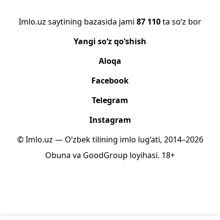
Imlo.uz saytining bazasida jami
87 110
ta so‘z bor
Yangi so‘z qo‘shish
Aloqa
Facebook
Telegram
Instagram
© Imlo.uz — O‘zbek tilining imlo lug‘ati, 2014–2026
Obuna
va
GoodGroup
loyihasi.
18+