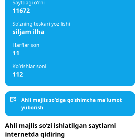
Saytdagi o‘rni
11672
So‘zning teskari yozilishi
siljam ilha
Harflar soni
11
Ko‘rishlar soni
112
Ahli majlis so‘ziga qo‘shimcha ma'lumot
yuborish
Ahli majlis so‘zi ishlatilgan saytlarni
internetda qidiring