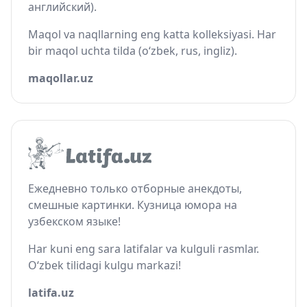
английский).
Maqol va naqllarning eng katta kolleksiyasi. Har
bir maqol uchta tilda (o‘zbek, rus, ingliz).
maqollar.uz
Ежедневно только отборные анекдоты,
смешные картинки. Кузница юмора на
узбекском языке!
Har kuni eng sara latifalar va kulguli rasmlar.
O‘zbek tilidagi kulgu markazi!
latifa.uz