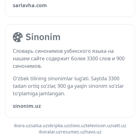
sarlavha.com
Словарь синонимов узбекского языка на
нашем сайте содержит более 3300 слов и 900
синонимов.
O‘zbek tilining sinonimlar lug‘ati. Saytda 3300
tadan ortiq so‘zlar, 900 ga yaqin sinonim so‘zlar
to‘plamiga jamlangan.
sinonim.uz
ibora.uz
salsa.uz
skripka.uz
slovo.uz
television.uz
vatt.uz
iboralar.uz
resumes.uz
havo.uz