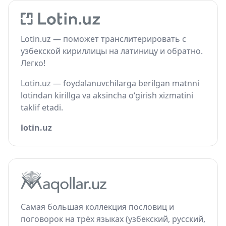
Lotin.uz — поможет транслитерировать с
узбекской кириллицы на латиницу и обратно.
Легко!
Lotin.uz — foydalanuvchilarga berilgan matnni
lotindan kirillga va aksincha o‘girish xizmatini
taklif etadi.
lotin.uz
Самая большая коллекция пословиц и
поговорок на трёх языках (узбекский, русский,