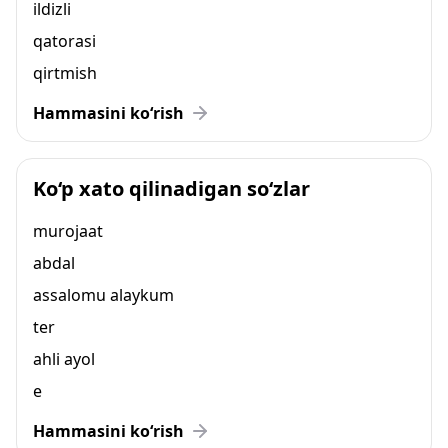
ildizli
qatorasi
qirtmish
Hammasini ko‘rish
Ko‘p xato qilinadigan so‘zlar
murojaat
abdal
assalomu alaykum
ter
ahli ayol
e
Hammasini ko‘rish