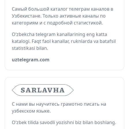
Самый большой каталог телеграм каналов в
Узбекистане. Только активные каналы по
категориям и с подробной статистикой.
O‘zbekcha telegram kanallarining eng katta
katalogi. Faqt faol kanallar, ruknlarda va batafsil
statistikasi bilan.
uztelegram.com
С нами вы научитесь грамотно писать на
узбекском языке.
O‘zbek tilida savodli yozishni biz bilan boshlang.