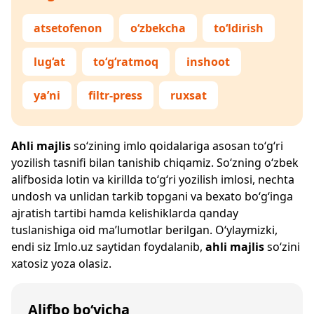
atsetofenon
o‘zbekcha
to‘ldirish
lug‘at
to‘g‘ratmoq
inshoot
ya’ni
filtr-press
ruxsat
Ahli majlis
so‘zining imlo qoidalariga asosan to‘g‘ri
yozilish tasnifi bilan tanishib chiqamiz. So‘zning o‘zbek
alifbosida lotin va kirillda to‘g‘ri yozilish imlosi, nechta
undosh va unlidan tarkib topgani va bexato bo‘g‘inga
ajratish tartibi hamda kelishiklarda qanday
tuslanishiga oid ma’lumotlar berilgan. O‘ylaymizki,
endi siz
Imlo.uz
saytidan foydalanib,
ahli majlis
so‘zini
xatosiz yoza olasiz.
Alifbo bo‘yicha