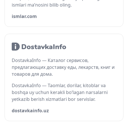
ismlari ma’nosini bilib oling.
ismlar.com
DostavkaInfo — Каталог сервисов,
предлагающих доставку еды, лекарств, книг и
товаров для дома.
DostavkaInfo — Taomlar, dorilar, kitoblar va
boshqa uy uchun kerakli bo‘lagan narsalarni
yetkazib berish xizmatlari bor servislar.
dostavkainfo.uz