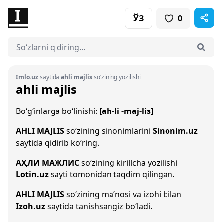
ЎЗ
0
Imlo.uz
saytida
ahli majlis
so‘zining yozilishi
ahli majlis
Bo‘g‘inlarga bo‘linishi:
[ah-li -maj-lis]
AHLI MAJLIS
so‘zining sinonimlarini
Sinonim.uz
saytida qidirib ko‘ring.
АҲЛИ МАЖЛИС
so‘zining kirillcha yozilishi
Lotin.uz
sayti tomonidan taqdim qilingan.
AHLI MAJLIS
so‘zining ma’nosi va izohi bilan
Izoh.uz
saytida tanishsangiz bo‘ladi.