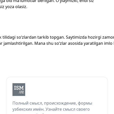
ga oid ma’lumotlar berilgan. O‘ylaymizki, endi siz
siz yoza olasiz.
zbek tilidagi so‘zlardan tarkib topgan. Saytimizda hozirgi za
 jamlashtirilgan. Mana shu so‘zlar asosida yaratilgan imlo lug
Полный смысл, происхождение, формы
узбекских имён. Узнайте смысл своего