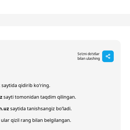
So‘zni do‘stlar
bilan ulashing
z
saytida qidirib ko‘ring.
z
sayti tomonidan taqdim qilingan.
h.uz
saytida tanishsangiz bo‘ladi.
 ular qizil rang bilan belgilangan.