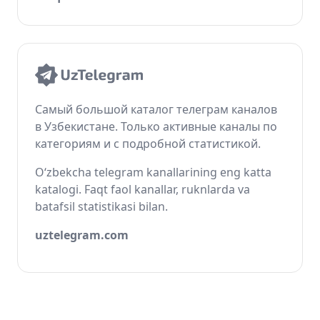
Самый большой каталог телеграм каналов
в Узбекистане. Только активные каналы по
категориям и с подробной статистикой.
O‘zbekcha telegram kanallarining eng katta
katalogi. Faqt faol kanallar, ruknlarda va
batafsil statistikasi bilan.
uztelegram.com