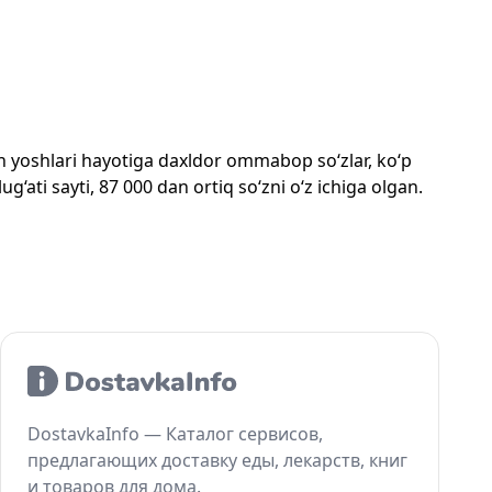
mon yoshlari hayotiga daxldor ommabop so‘zlar, ko‘p
‘ati sayti, 87 000 dan ortiq so‘zni o‘z ichiga olgan.
DostavkaInfo — Каталог сервисов,
предлагающих доставку еды, лекарств, книг
и товаров для дома.