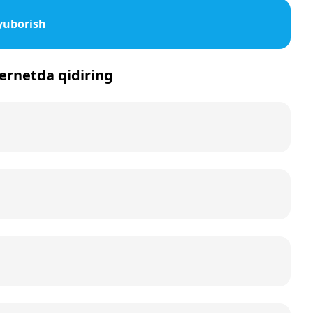
yuborish
nternetda qidiring