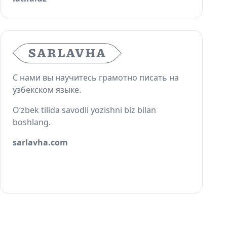
С нами вы научитесь грамотно писать на
узбекском языке.
O‘zbek tilida savodli yozishni biz bilan
boshlang.
sarlavha.com