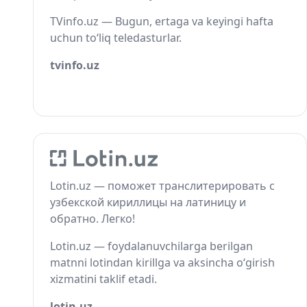
TVinfo.uz — Bugun, ertaga va keyingi hafta
uchun to‘liq teledasturlar.
tvinfo.uz
Lotin.uz — поможет транслитерировать с
узбекской кириллицы на латиницу и
обратно. Легко!
Lotin.uz — foydalanuvchilarga berilgan
matnni lotindan kirillga va aksincha o‘girish
xizmatini taklif etadi.
lotin.uz