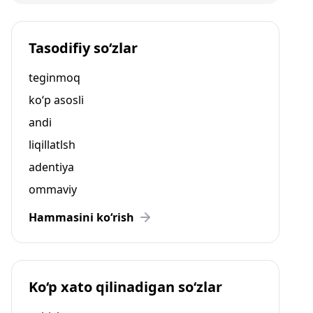
Tasodifiy so‘zlar
teginmoq
ko‘p asosli
andi
liqillatlsh
adentiya
ommaviy
Hammasini ko‘rish
Ko‘p xato qilinadigan so‘zlar