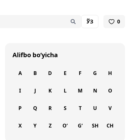
ЎЗ
0
Alifbo bo‘yicha
A
B
D
E
F
G
H
I
J
K
L
M
N
O
P
Q
R
S
T
U
V
X
Y
Z
O‘
G‘
SH
CH