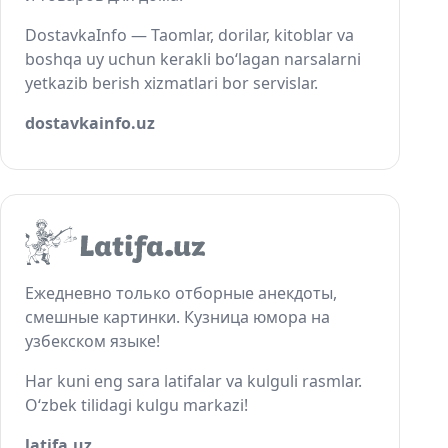
DostavkaInfo — Taomlar, dorilar, kitoblar va
boshqa uy uchun kerakli bo‘lagan narsalarni
yetkazib berish xizmatlari bor servislar.
dostavkainfo.uz
Ежедневно только отборные анекдоты,
смешные картинки. Кузница юмора на
узбекском языке!
Har kuni eng sara latifalar va kulguli rasmlar.
O‘zbek tilidagi kulgu markazi!
latifa.uz