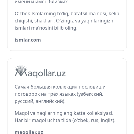
имени и имён близких.
O‘zbek Ismlarning to‘liq, batafsil ma’nosi, kelib
chiqishi, shakllari. O‘zingiz va yaqinlaringizni
ismlari ma’nosini bilib oling.
ismlar.com
Самая большая коллекция пословиц и
поговорок на трёх языках (узбекский,
русский, английский).
Maqol va naqllarning eng katta kolleksiyasi.
Har bir maqol uchta tilda (o‘zbek, rus, ingliz).
maqollar.uz