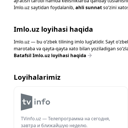
ajratish tartibi hamda kelishiklarda qanday tuslanishi
Imlo.uz
saytidan foydalanib,
ahli sunnat
so‘zini xato
Imlo.uz loyihasi haqida
Imlo.uz — bu o‘zbek tilining imlo lug‘atidir. Sayt o‘
marotaba va qayta-qayta xato bilan yoziladigan so‘zlar
Batafsil Imlo.uz loyihasi haqida
Loyihalarimiz
TVinfo.uz — Телепрограмма на сегодня,
завтра и ближайшую неделю.