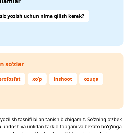
‘plamlar
siz yozish uchun nima qilish kerak?
n so‘zlar
erofosfat
xo‘p
inshoot
ozuqa
yozilish tasnifi bilan tanishib chiqamiz. So‘zning o‘zbek
echta undosh va unlidan tarkib topgani va bexato bo‘g‘inga