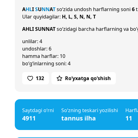
A
H
L
I
S
U
N
N
A
T
so‘zida undosh harflarning soni
6
t
Ular quyidagilar:
H, L, S, N, N, T
AHLI SUNNAT
so‘zidagi barcha harflarning va bo‘g
unlilar: 4
undoshlar: 6
hamma harflar: 10
bo‘g‘inlarning soni: 4
132
Ro‘yxatga qo‘shish
Saytdagi o‘rni
So‘zning teskari yozilishi
Harfl
4911
tannus ilha
11