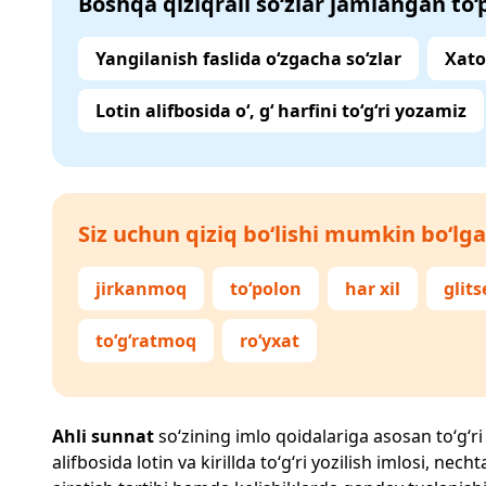
Boshqa qiziqrali so‘zlar jamlangan to
Yangilanish faslida o‘zgacha so‘zlar
Xato
Lotin alifbosida o‘, g‘ harfini to‘g‘ri yozamiz
Siz uchun qiziq bo‘lishi mumkin bo‘lga
jirkanmoq
to‘polon
har xil
glits
to‘g‘ratmoq
ro‘yxat
Ahli sunnat
so‘zining imlo qoidalariga asosan to‘g‘ri 
alifbosida lotin va kirillda to‘g‘ri yozilish imlosi, n