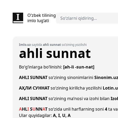
O‘zbek tilining
imlo lug‘ati
Imlo.uz
saytida
ahli sunnat
so‘zining yozilishi
ahli sunnat
Bo‘g‘inlarga bo‘linishi:
[ah-li -sun-nat]
AHLI SUNNAT
so‘zining sinonimlarini
Sinonim.u
АҲЛИ СУННАТ
so‘zining kirillcha yozilishi
Lotin.u
AHLI SUNNAT
so‘zining ma’nosi va izohi bilan
Izo
A
H
L
I
S
U
N
N
A
T
so‘zida unli harflarning soni
4
ta va
Ular quyidagilar:
A, I, U, A