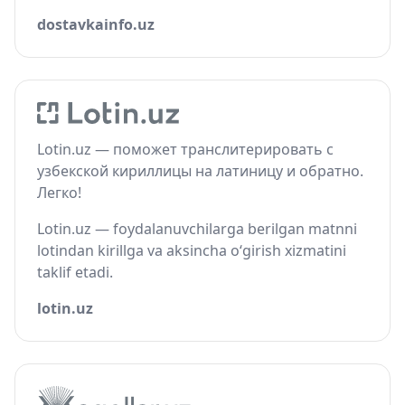
dostavkainfo.uz
Lotin.uz — поможет транслитерировать с
узбекской кириллицы на латиницу и обратно.
Легко!
Lotin.uz — foydalanuvchilarga berilgan matnni
lotindan kirillga va aksincha o‘girish xizmatini
taklif etadi.
lotin.uz