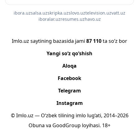
ibora.uz
salsa.uz
skripka.uz
slovo.uz
television.uz
vatt.uz
iboralar.uz
resumes.uz
havo.uz
Imlo.uz saytining bazasida jami
87 110
ta so‘z bor
Yangi so‘z qo‘shish
Aloqa
Facebook
Telegram
Instagram
© Imlo.uz — O‘zbek tilining imlo lug‘ati, 2014–2026
Obuna
va
GoodGroup
loyihasi.
18+