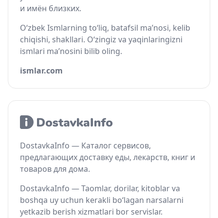
и имён близких.
O‘zbek Ismlarning to‘liq, batafsil ma’nosi, kelib
chiqishi, shakllari. O‘zingiz va yaqinlaringizni
ismlari ma’nosini bilib oling.
ismlar.com
DostavkaInfo — Каталог сервисов,
предлагающих доставку еды, лекарств, книг и
товаров для дома.
DostavkaInfo — Taomlar, dorilar, kitoblar va
boshqa uy uchun kerakli bo‘lagan narsalarni
yetkazib berish xizmatlari bor servislar.