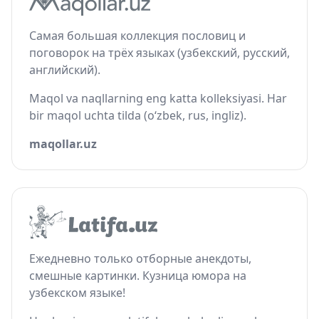
Самая большая коллекция пословиц и
поговорок на трёх языках (узбекский, русский,
английский).
Maqol va naqllarning eng katta kolleksiyasi. Har
bir maqol uchta tilda (o‘zbek, rus, ingliz).
maqollar.uz
Ежедневно только отборные анекдоты,
смешные картинки. Кузница юмора на
узбекском языке!