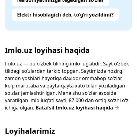
Nafsoniyatimizga tegadigan so‘zlar
Elektr hisoblagich deb, to‘g‘ri yozildimi?
Imlo.uz loyihasi haqida
Imlo.uz — bu o‘zbek tilining imlo lug‘atidir. Sayt o‘zbek
tilidagi so‘zlardan tarkib topgan. Saytimizda hozirgi
zamon yoshlari hayotiga daxldor ommabop so‘zlar,
ko‘p marotaba va qayta-qayta xato bilan yoziladigan
so‘zlar jamlashtirilgan. Mana shu so‘zlar asosida
yaratilgan imlo lug‘ati sayti, 87 000 dan ortiq so‘zni o‘z
ichiga olgan.
Batafsil Imlo.uz loyihasi haqida
Loyihalarimiz