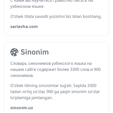
С нами вы научитесь грамотно писать на
узбекском языке.
O‘zbek tilida savodli yozishni biz bilan boshlang.
sarlavha.com
Словарь синонимов узбекского языка на
нашем сайте содержит более 3300 слов и 900
синонимов.
O‘zbek tilining sinonimlar lug‘ati. Saytda 3300
tadan ortiq so‘zlar, 900 ga yaqin sinonim so‘zlar
to‘plamiga jamlangan.
sinonim.uz