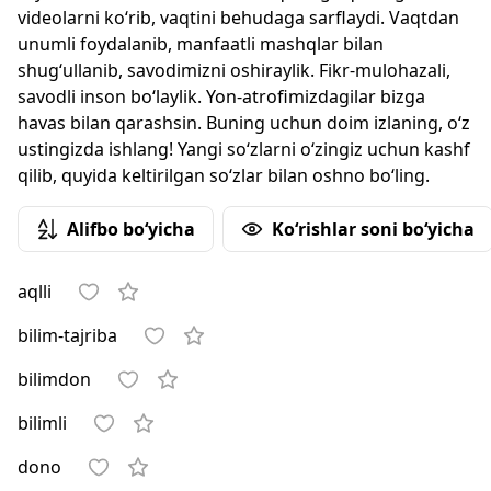
videolarni ko‘rib, vaqtini behudaga sarflaydi. Vaqtdan
unumli foydalanib, manfaatli mashqlar bilan
shug‘ullanib, savodimizni oshiraylik. Fikr-mulohazali,
savodli inson bo‘laylik. Yon-atrofimizdagilar bizga
havas bilan qarashsin. Buning uchun doim izlaning, o‘z
ustingizda ishlang! Yangi so‘zlarni o‘zingiz uchun kashf
qilib, quyida keltirilgan so‘zlar bilan oshno bo‘ling.
Alifbo bo‘yicha
Ko‘rishlar soni bo‘yicha
aqlli
bilim-tajriba
bilimdon
bilimli
dono