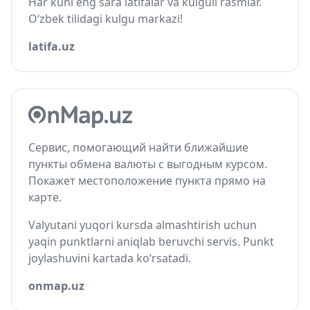
Har kuni eng sara latifalar va kulguli rasmlar.
O‘zbek tilidagi kulgu markazi!
latifa.uz
Сервис, помогающий найти ближайшие
пункты обмена валюты с выгодным курсом.
Покажет местоположение пункта прямо на
карте.
Valyutani yuqori kursda almashtirish uchun
yaqin punktlarni aniqlab beruvchi servis. Punkt
joylashuvini kartada ko‘rsatadi.
onmap.uz