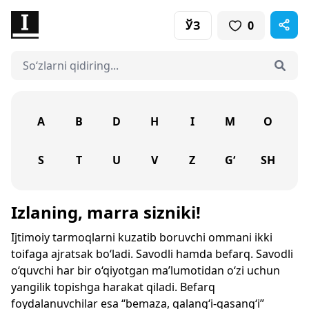
ЎЗ
0
A
B
D
H
I
M
O
S
T
U
V
Z
G‘
SH
Izlaning, marra sizniki!
Ijtimoiy tarmoqlarni kuzatib boruvchi ommani ikki
toifaga ajratsak bo‘ladi. Savodli hamda befarq. Savodli
o‘quvchi har bir o‘qiyotgan ma’lumotidan o‘zi uchun
yangilik topishga harakat qiladi. Befarq
foydalanuvchilar esa “bemaza, qalang‘i-qasang‘i”