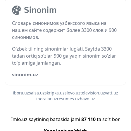
Словарь синонимов узбекского языка на
нашем сайте содержит более 3300 слов и 900
синонимов.
O‘zbek tilining sinonimlar lug‘ati. Saytda 3300
tadan ortiq so‘zlar, 900 ga yaqin sinonim so‘zlar
to‘plamiga jamlangan.
sinonim.uz
ibora.uz
salsa.uz
skripka.uz
slovo.uz
television.uz
vatt.uz
iboralar.uz
resumes.uz
havo.uz
Imlo.uz saytining bazasida jami
87 110
ta so‘z bor
Yangi so‘z qo‘shish