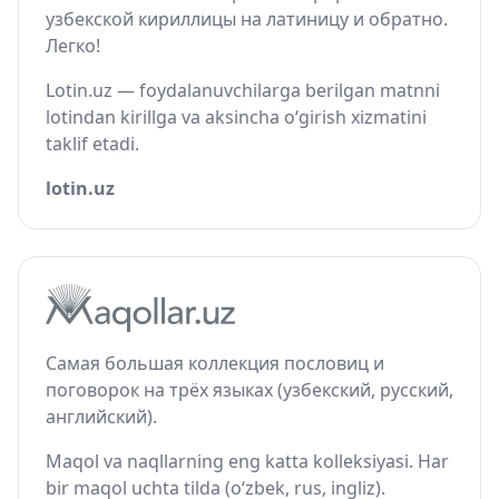
узбекской кириллицы на латиницу и обратно.
Легко!
Lotin.uz — foydalanuvchilarga berilgan matnni
lotindan kirillga va aksincha o‘girish xizmatini
taklif etadi.
lotin.uz
Самая большая коллекция пословиц и
поговорок на трёх языках (узбекский, русский,
английский).
Maqol va naqllarning eng katta kolleksiyasi. Har
bir maqol uchta tilda (o‘zbek, rus, ingliz).