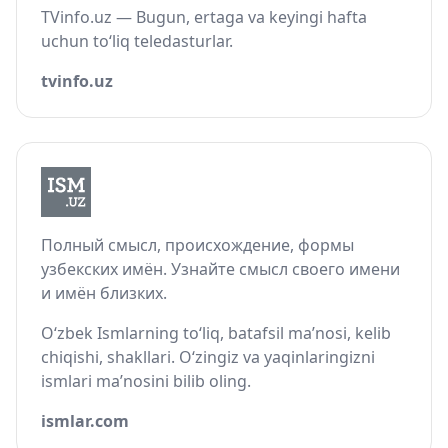
TVinfo.uz — Bugun, ertaga va keyingi hafta
uchun to‘liq teledasturlar.
tvinfo.uz
Полный смысл, происхождение, формы
узбекских имён. Узнайте смысл своего имени
и имён близких.
O‘zbek Ismlarning to‘liq, batafsil ma’nosi, kelib
chiqishi, shakllari. O‘zingiz va yaqinlaringizni
ismlari ma’nosini bilib oling.
ismlar.com