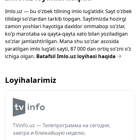
Imlo.uz — bu o‘zbek tilining imlo lug‘atidir. Sayt o‘zbek
tilidagi so‘zlardan tarkib topgan. Saytimizda hozirgi
zamon yoshlari hayotiga daxldor ommabop so‘zlar,
ko‘p marotaba va qayta-qayta xato bilan yoziladigan
so‘zlar jamlashtirilgan. Mana shu so‘zlar asosida
yaratilgan imlo lug‘ati sayti, 87 000 dan ortiq so‘zni o‘z
ichiga olgan.
Batafsil Imlo.uz loyihasi haqida
Loyihalarimiz
TVinfo.uz — Телепрограмма на сегодня,
завтра и ближайшую неделю.