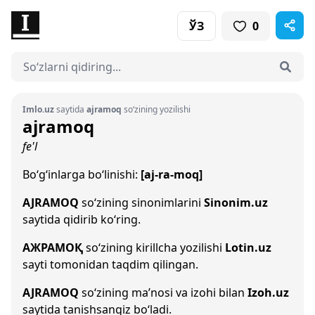
ЎЗ
0
Imlo.uz
saytida
ajramoq
so‘zining yozilishi
ajramoq
fe'l
Bo‘g‘inlarga bo‘linishi:
[aj-ra-moq]
AJRAMOQ
so‘zining sinonimlarini
Sinonim.uz
saytida qidirib ko‘ring.
АЖРАМОҚ
so‘zining kirillcha yozilishi
Lotin.uz
sayti tomonidan taqdim qilingan.
AJRAMOQ
so‘zining ma’nosi va izohi bilan
Izoh.uz
saytida tanishsangiz bo‘ladi.