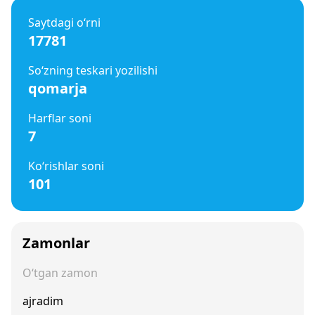
Saytdagi o‘rni
17781
So‘zning teskari yozilishi
qomarja
Harflar soni
7
Ko‘rishlar soni
101
Zamonlar
O‘tgan zamon
ajradim