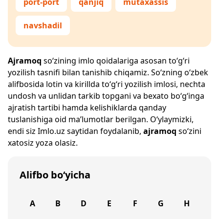
port-port
qanjiq
mutaxassis
navshadil
Ajramoq
so‘zining imlo qoidalariga asosan to‘g‘ri
yozilish tasnifi bilan tanishib chiqamiz. So‘zning o‘zbek
alifbosida lotin va kirillda to‘g‘ri yozilish imlosi, nechta
undosh va unlidan tarkib topgani va bexato bo‘g‘inga
ajratish tartibi hamda kelishiklarda qanday
tuslanishiga oid ma’lumotlar berilgan. O‘ylaymizki,
endi siz
Imlo.uz
saytidan foydalanib,
ajramoq
so‘zini
xatosiz yoza olasiz.
Alifbo bo‘yicha
A
B
D
E
F
G
H