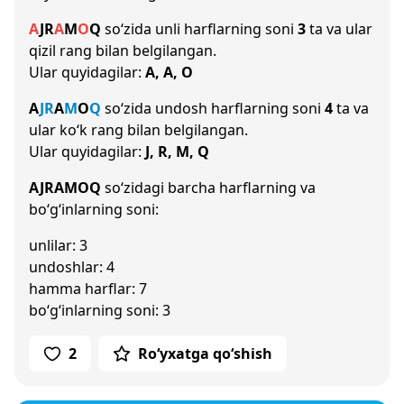
A
J
R
A
M
O
Q
so‘zida unli harflarning soni
3
ta va ular
qizil rang bilan belgilangan.
Ular quyidagilar:
A, A, O
A
J
R
A
M
O
Q
so‘zida undosh harflarning soni
4
ta va
ular ko‘k rang bilan belgilangan.
Ular quyidagilar:
J, R, M, Q
AJRAMOQ
so‘zidagi barcha harflarning va
bo‘g‘inlarning soni:
unlilar: 3
undoshlar: 4
hamma harflar: 7
bo‘g‘inlarning soni: 3
2
Ro‘yxatga qo‘shish