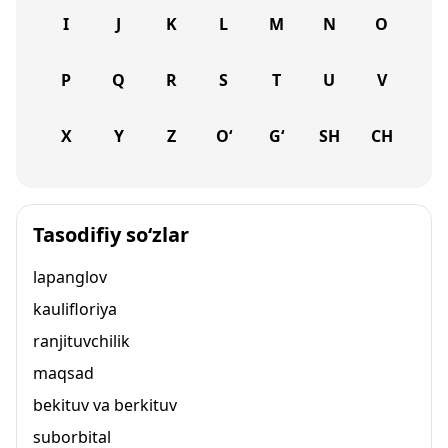
I
J
K
L
M
N
O
P
Q
R
S
T
U
V
X
Y
Z
O‘
G‘
SH
CH
Tasodifiy so‘zlar
lapanglov
kaulifloriya
ranjituvchilik
maqsad
bekituv va berkituv
suborbital