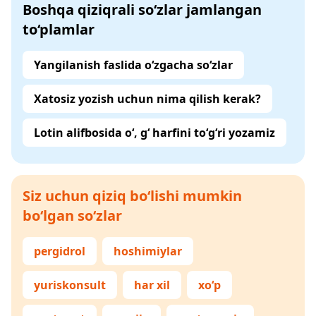
Boshqa qiziqrali so‘zlar jamlangan
to‘plamlar
Yangilanish faslida o‘zgacha so‘zlar
Xatosiz yozish uchun nima qilish kerak?
Lotin alifbosida o‘, g‘ harfini to‘g‘ri yozamiz
Siz uchun qiziq bo‘lishi mumkin
bo‘lgan so‘zlar
pergidrol
hoshimiylar
yuriskonsult
har xil
xo‘p