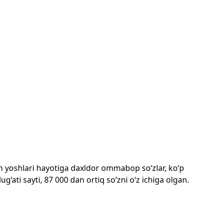
mon yoshlari hayotiga daxldor ommabop so‘zlar, ko‘p
‘ati sayti, 87 000 dan ortiq so‘zni o‘z ichiga olgan.