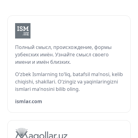
Полный смысл, происхождение, формы
узбекских имён. Узнайте смысл своего
имени и имён близких.
O‘zbek Ismlarning to‘liq, batafsil ma’nosi, kelib
chiqishi, shakllari. O‘zingiz va yaqinlaringizni
ismlari ma’nosini bilib oling.
ismlar.com