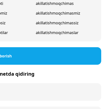
ti
akillatishmoqchimas
pmiz
akillatishmoqchimasmiz
psiz
akillatishmoqchimassiz
tilar
akillatishmoqchimaslar
borish
ernetda qidiring