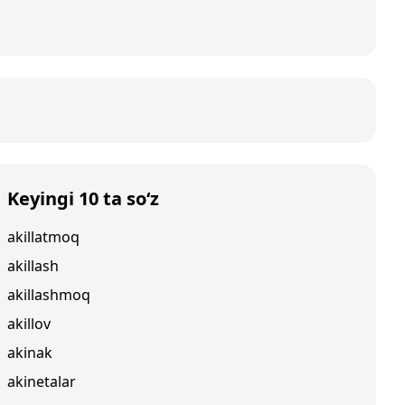
Keyingi 10 ta so‘z
akillatmoq
akillash
akillashmoq
akillov
akinak
akinetalar