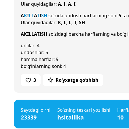
Ular quyidagilar:
A, I, A, I
A
K
I
L
L
A
T
I
SH
so‘zida undosh harflarning soni
5
ta 
Ular quyidagilar:
K, L, L, T, SH
AKILLATISH
so‘zidagi barcha harflarning va bo‘g‘i
unlilar: 4
undoshlar: 5
hamma harflar: 9
bo‘g‘inlarning soni: 4
3
Ro‘yxatga qo‘shish
Saytdagi o‘rni
So‘zning teskari yozilishi
Harfl
23339
hsitallika
10