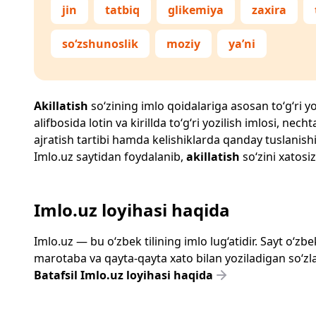
jin
tatbiq
glikemiya
zaxira
so‘zshunoslik
moziy
ya’ni
Akillatish
so‘zining imlo qoidalariga asosan to‘g‘ri yo
alifbosida lotin va kirillda to‘g‘ri yozilish imlosi, n
ajratish tartibi hamda kelishiklarda qanday tuslanishi
Imlo.uz
saytidan foydalanib,
akillatish
so‘zini xatosiz
Imlo.uz loyihasi haqida
Imlo.uz — bu o‘zbek tilining imlo lug‘atidir. Sayt o‘
marotaba va qayta-qayta xato bilan yoziladigan so‘zlar
Batafsil Imlo.uz loyihasi haqida