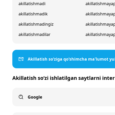
akillatishmadi
akillatishmayap
akillatishmadik
akillatishmaya
akillatishmadingiz
akillatishmaya
akillatishmadilar
akillatishmayap
Akillatish so‘ziga qo‘shimcha ma'lumot yu
Akillatish so‘zi ishlatilgan saytlarni int
Google