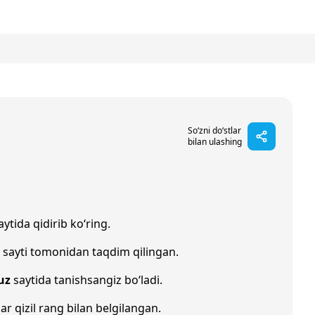
So‘zni do‘stlar
bilan ulashing
ytida qidirib ko‘ring.
sayti tomonidan taqdim qilingan.
uz
saytida tanishsangiz bo‘ladi.
lar qizil rang bilan belgilangan.