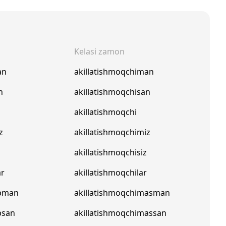
Kelasi zamon
an
akillatishmoqchiman
n
akillatishmoqchisan
akillatishmoqchi
z
akillatishmoqchimiz
akillatishmoqchisiz
ar
akillatishmoqchilar
apman
akillatishmoqchimasman
psan
akillatishmoqchimassan