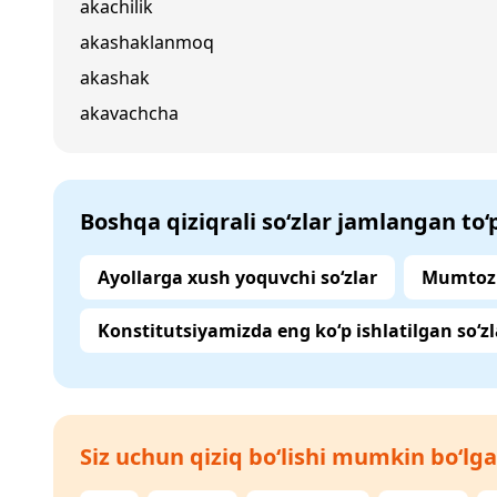
akachilik
akashaklanmoq
akashak
akavachcha
Boshqa qiziqrali so‘zlar jamlangan to
Ayollarga xush yoquvchi so‘zlar
Mumtoz 
Konstitutsiyamizda eng ko‘p ishlatilgan so‘zl
Siz uchun qiziq bo‘lishi mumkin bo‘lga