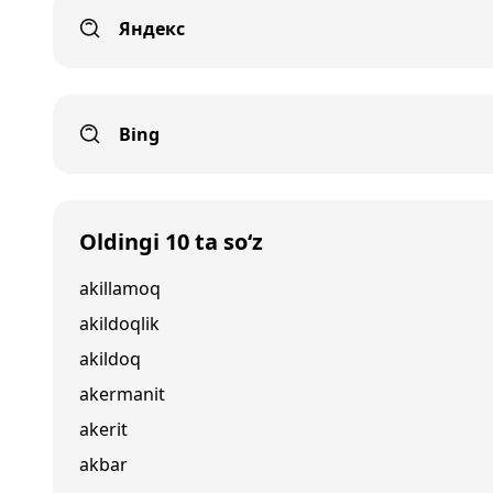
Яндекс
Bing
Oldingi 10 ta so‘z
akillamoq
akildoqlik
akildoq
akermanit
akerit
akbar