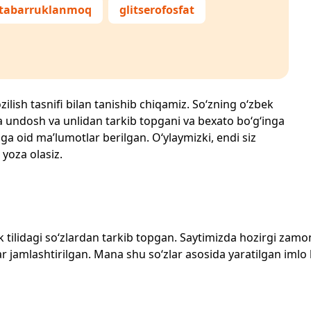
tabarruklanmoq
glitserofosfat
zilish tasnifi bilan tanishib chiqamiz. So‘zning o‘zbek
echta undosh va unlidan tarkib topgani va bexato bo‘g‘inga
ga oid ma’lumotlar berilgan. O‘ylaymizki, endi siz
 yoza olasiz.
zbek tilidagi so‘zlardan tarkib topgan. Saytimizda hozirgi za
 jamlashtirilgan. Mana shu so‘zlar asosida yaratilgan imlo lug