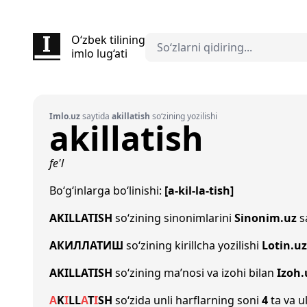
O‘zbek tilining
imlo lug‘ati
Imlo.uz
saytida
akillatish
so‘zining yozilishi
akillatish
fe'l
Bo‘g‘inlarga bo‘linishi:
[a-kil-la-tish]
AKILLATISH
so‘zining sinonimlarini
Sinonim.uz
sa
АКИЛЛАТИШ
so‘zining kirillcha yozilishi
Lotin.uz
AKILLATISH
so‘zining ma’nosi va izohi bilan
Izoh.
A
K
I
L
L
A
T
I
SH
so‘zida unli harflarning soni
4
ta va u