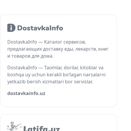
DostavkaInfo — Каталог сервисов,
предлагающих доставку еды, лекарств, книг
и товаров для дома.
DostavkaInfo — Taomlar, dorilar, kitoblar va
boshqa uy uchun kerakli bo‘lagan narsalarni
yetkazib berish xizmatlari bor servislar.
dostavkainfo.uz