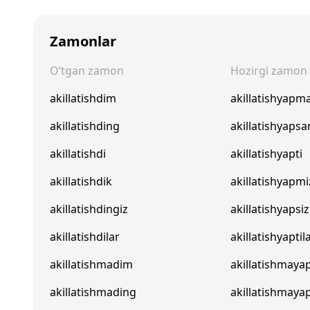
Zamonlar
O‘tgan zamon
Hozirgi zamon
akillatishdim
akillatishyapm
akillatishding
akillatishyapsa
akillatishdi
akillatishyapti
akillatishdik
akillatishyapmi
akillatishdingiz
akillatishyapsiz
akillatishdilar
akillatishyaptil
akillatishmadim
akillatishmay
akillatishmading
akillatishmaya