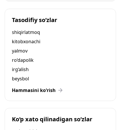
Tasodifiy so‘zlar
shiqirlatmoq
kitobxonachi
yalmov
ro‘dapolik
irg‘alish
beysbol
Hammasini ko‘rish
Ko‘p xato qilinadigan so‘zlar