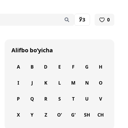
ЎЗ
0
Alifbo bo‘yicha
A
B
D
E
F
G
H
I
J
K
L
M
N
O
P
Q
R
S
T
U
V
X
Y
Z
O‘
G‘
SH
CH