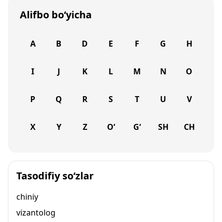
Alifbo bo‘yicha
A
B
D
E
F
G
H
I
J
K
L
M
N
O
P
Q
R
S
T
U
V
X
Y
Z
O‘
G‘
SH
CH
Tasodifiy so‘zlar
chiniy
vizantolog