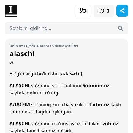
ЎЗ
0
Imlo.uz
saytida
alaschi
so‘zining yozilishi
alaschi
ot
Bo‘g‘inlarga bo‘linishi:
[a-las-chi]
ALASCHI
so‘zining sinonimlarini
Sinonim.uz
saytida qidirib ko‘ring.
АЛАСЧИ
so‘zining kirillcha yozilishi
Lotin.uz
sayti
tomonidan taqdim qilingan.
ALASCHI
so‘zining ma’nosi va izohi bilan
Izoh.uz
saytida tanishsangiz bo‘ladi.