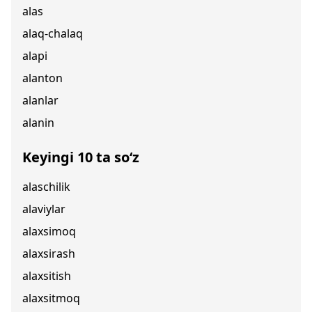
alas
alaq-chalaq
alapi
alanton
alanlar
alanin
Keyingi 10 ta so‘z
alaschilik
alaviylar
alaxsimoq
alaxsirash
alaxsitish
alaxsitmoq