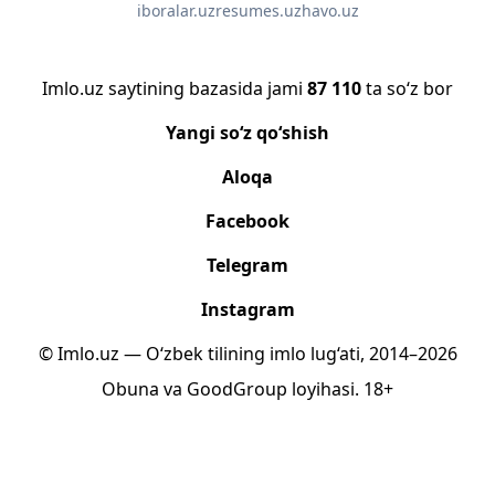
iboralar.uz
resumes.uz
havo.uz
Imlo.uz saytining bazasida jami
87 110
ta so‘z bor
Yangi so‘z qo‘shish
Aloqa
Facebook
Telegram
Instagram
© Imlo.uz — O‘zbek tilining imlo lug‘ati, 2014–2026
Obuna
va
GoodGroup
loyihasi.
18+