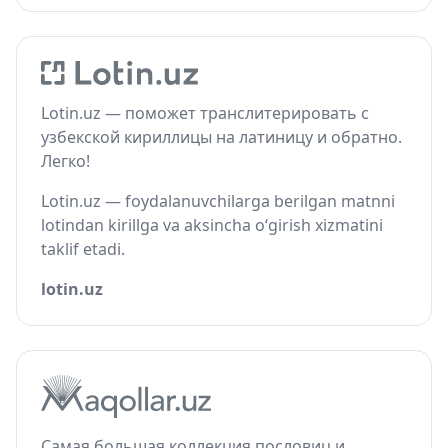
Lotin.uz — поможет транслитерировать с
узбекской кириллицы на латиницу и обратно.
Легко!
Lotin.uz — foydalanuvchilarga berilgan matnni
lotindan kirillga va aksincha o‘girish xizmatini
taklif etadi.
lotin.uz
Самая большая коллекция пословиц и