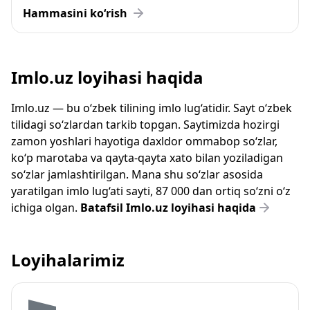
Hammasini ko‘rish
Imlo.uz loyihasi haqida
Imlo.uz — bu o‘zbek tilining imlo lug‘atidir. Sayt o‘zbek
tilidagi so‘zlardan tarkib topgan. Saytimizda hozirgi
zamon yoshlari hayotiga daxldor ommabop so‘zlar,
ko‘p marotaba va qayta-qayta xato bilan yoziladigan
so‘zlar jamlashtirilgan. Mana shu so‘zlar asosida
yaratilgan imlo lug‘ati sayti, 87 000 dan ortiq so‘zni o‘z
ichiga olgan.
Batafsil Imlo.uz loyihasi haqida
Loyihalarimiz