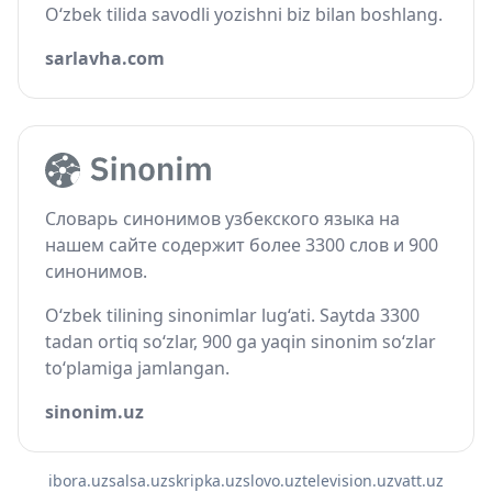
O‘zbek tilida savodli yozishni biz bilan boshlang.
sarlavha.com
Словарь синонимов узбекского языка на
нашем сайте содержит более 3300 слов и 900
синонимов.
O‘zbek tilining sinonimlar lug‘ati. Saytda 3300
tadan ortiq so‘zlar, 900 ga yaqin sinonim so‘zlar
to‘plamiga jamlangan.
sinonim.uz
ibora.uz
salsa.uz
skripka.uz
slovo.uz
television.uz
vatt.uz