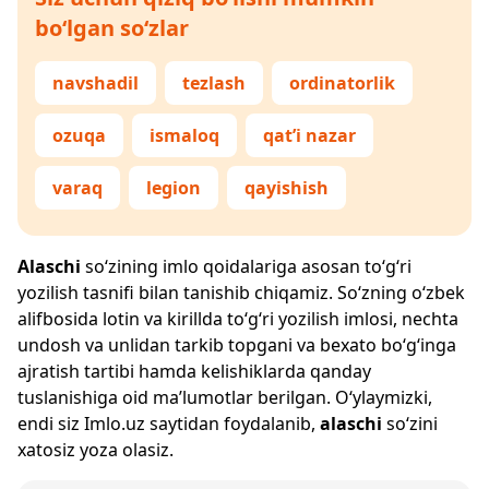
bo‘lgan so‘zlar
navshadil
tezlash
ordinatorlik
ozuqa
ismaloq
qat’i nazar
varaq
legion
qayishish
Alaschi
so‘zining imlo qoidalariga asosan to‘g‘ri
yozilish tasnifi bilan tanishib chiqamiz. So‘zning o‘zbek
alifbosida lotin va kirillda to‘g‘ri yozilish imlosi, nechta
undosh va unlidan tarkib topgani va bexato bo‘g‘inga
ajratish tartibi hamda kelishiklarda qanday
tuslanishiga oid ma’lumotlar berilgan. O‘ylaymizki,
endi siz
Imlo.uz
saytidan foydalanib,
alaschi
so‘zini
xatosiz yoza olasiz.