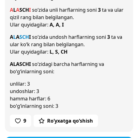
A
L
A
S
CH
I
so‘zida unli harflarning soni
3
ta va ular
qizil rang bilan belgilangan.
Ular quyidagilar:
A, A, I
A
L
A
S
CH
I
so‘zida undosh harflarning soni
3
ta va
ular ko‘k rang bilan belgilangan.
Ular quyidagilar:
L, S, CH
ALASCHI
so‘zidagi barcha harflarning va
bo‘g‘inlarning soni:
unlilar: 3
undoshlar: 3
hamma harflar: 6
bo‘g‘inlarning soni: 3
9
Ro‘yxatga qo‘shish