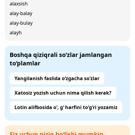
alaxsish
alay-balay
alay-bulay
alayh
Boshqa qiziqrali so‘zlar jamlangan
to‘plamlar
Yangilanish faslida o‘zgacha so‘zlar
Xatosiz yozish uchun nima qilish kerak?
Lotin alifbosida o‘, g‘ harfini to‘g‘ri yozamiz
Siz uchun qiziq bo‘lishi mumkin