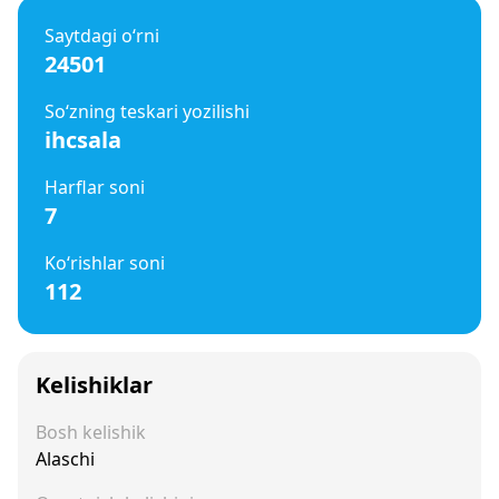
Saytdagi o‘rni
24501
So‘zning teskari yozilishi
ihcsala
Harflar soni
7
Ko‘rishlar soni
112
Kelishiklar
Bosh kelishik
Alaschi