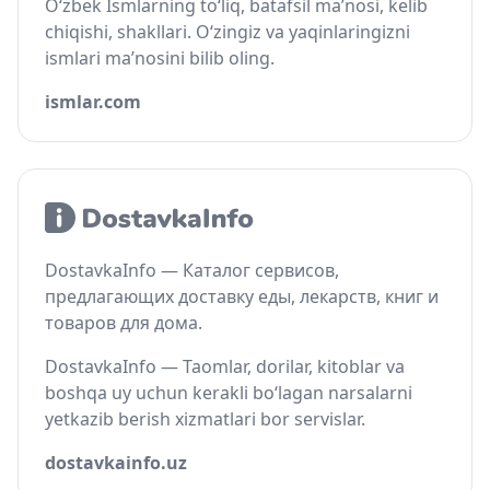
O‘zbek Ismlarning to‘liq, batafsil ma’nosi, kelib
chiqishi, shakllari. O‘zingiz va yaqinlaringizni
ismlari ma’nosini bilib oling.
ismlar.com
DostavkaInfo — Каталог сервисов,
предлагающих доставку еды, лекарств, книг и
товаров для дома.
DostavkaInfo — Taomlar, dorilar, kitoblar va
boshqa uy uchun kerakli bo‘lagan narsalarni
yetkazib berish xizmatlari bor servislar.
dostavkainfo.uz