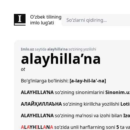
O‘zbek tilining
imlo lug‘ati
Imlo.uz
saytida
alayhilla’na
so‘zining yozilishi
alayhilla’na
ot
Bo‘g‘inlarga bo‘linishi:
[a-lay-hil-la'-na]
ALAYHILLA’NA
so‘zining sinonimlarini
Sinonim.u
АЛАЙҲИЛЛАЪНА
so‘zining kirillcha yozilishi
Loti
ALAYHILLA’NA
so‘zining ma’nosi va izohi bilan
Iz
A
L
A
Y
H
I
L
L
A
N
A
so‘zida unli harflarning soni
5
ta va