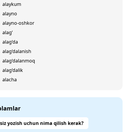
alaykum
alayno
alayno-oshkor
alag‘
alag‘da
alag‘dalanish
alag‘dalanmoq
alag‘dalik
alacha
‘plamlar
siz yozish uchun nima qilish kerak?