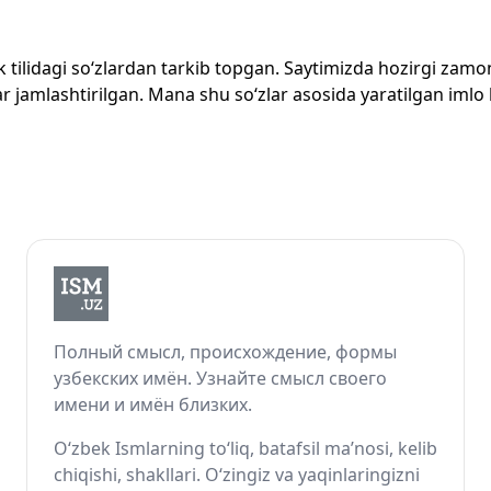
zbek tilidagi so‘zlardan tarkib topgan. Saytimizda hozirgi za
 jamlashtirilgan. Mana shu so‘zlar asosida yaratilgan imlo lug
Полный смысл, происхождение, формы
узбекских имён. Узнайте смысл своего
имени и имён близких.
O‘zbek Ismlarning to‘liq, batafsil ma’nosi, kelib
chiqishi, shakllari. O‘zingiz va yaqinlaringizni