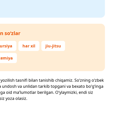
n so‘zlar
ursiya
har xil
jiu-jitsu
kemiya
yozilish tasnifi bilan tanishib chiqamiz. So‘zning o‘zbek
echta undosh va unlidan tarkib topgani va bexato bo‘g‘inga
ga oid ma’lumotlar berilgan. O‘ylaymizki, endi siz
siz yoza olasiz.