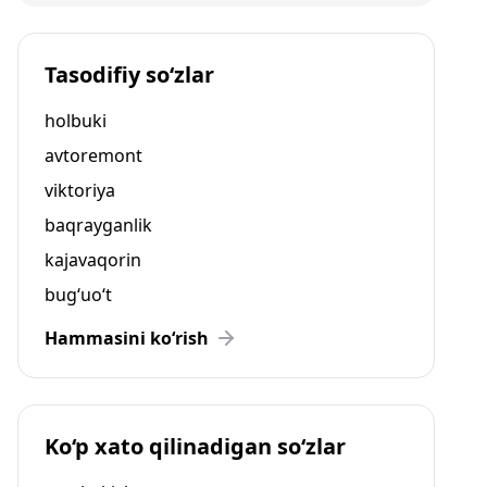
Tasodifiy so‘zlar
holbuki
avtoremont
viktoriya
baqrayganlik
kajavaqorin
bug‘uo‘t
Hammasini ko‘rish
Ko‘p xato qilinadigan so‘zlar