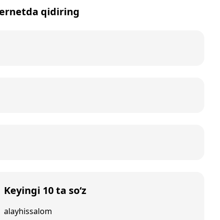
nternetda qidiring
Keyingi 10 ta so‘z
alayhissalom