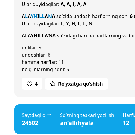
Ular quyidagilar:
A, A, I, A, A
A
L
A
Y
H
I
L
L
A
N
A
so‘zida undosh harflarning soni
6
t
Ular quyidagilar:
L, Y, H, L, L, N
ALAYHILLA’NA
so‘zidagi barcha harflarning va bo‘
unlilar: 5
undoshlar: 6
hamma harflar: 11
bo‘g‘inlarning soni: 5
4
Ro‘yxatga qo‘shish
Saytdagi o‘rni
So‘zning teskari yozilishi
Harfl
24502
an’allihyala
12