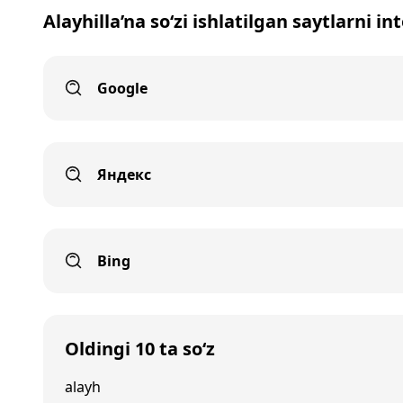
Alayhilla’na so‘zi ishlatilgan saytlarni i
Google
Яндекс
Bing
Oldingi 10 ta so‘z
alayh