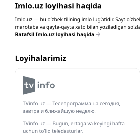
Imlo.uz loyihasi haqida
Imlo.uz — bu o‘zbek tilining imlo lug‘atidir. Sayt o‘
marotaba va qayta-qayta xato bilan yoziladigan so‘zlar
Batafsil Imlo.uz loyihasi haqida
Loyihalarimiz
TVinfo.uz — Телепрограмма на сегодня,
завтра и ближайшую неделю.
TVinfo.uz — Bugun, ertaga va keyingi hafta
uchun to‘liq teledasturlar.