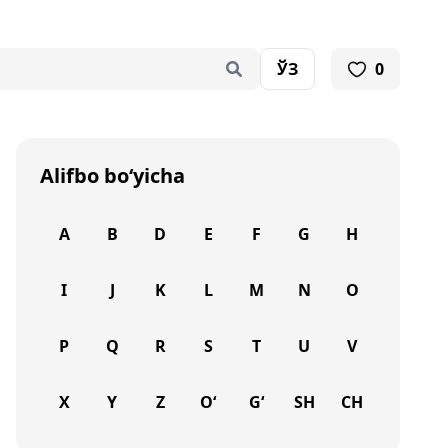
ЎЗ
0
Alifbo bo‘yicha
A
B
D
E
F
G
H
I
J
K
L
M
N
O
P
Q
R
S
T
U
V
X
Y
Z
O‘
G‘
SH
CH