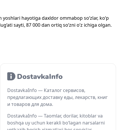
mon yoshlari hayotiga daxldor ommabop so‘zlar, ko‘p
‘ati sayti, 87 000 dan ortiq so‘zni o‘z ichiga olgan.
DostavkaInfo — Каталог сервисов,
предлагающих доставку еды, лекарств, книг
и товаров для дома.
DostavkaInfo — Taomlar, dorilar, kitoblar va
boshqa uy uchun kerakli bo‘lagan narsalarni
yetkazib berish xizmatlari bor servislar.