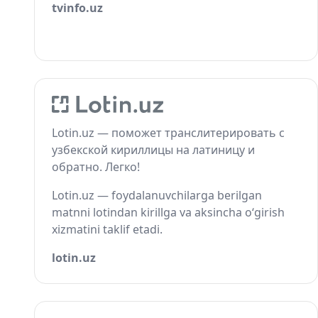
tvinfo.uz
Lotin.uz — поможет транслитерировать с
узбекской кириллицы на латиницу и
обратно. Легко!
Lotin.uz — foydalanuvchilarga berilgan
matnni lotindan kirillga va aksincha o‘girish
xizmatini taklif etadi.
lotin.uz