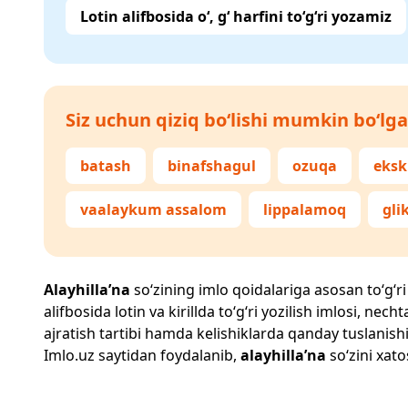
Lotin alifbosida o‘, g‘ harfini to‘g‘ri yozamiz
Siz uchun qiziq bo‘lishi mumkin bo‘lga
batash
binafshagul
ozuqa
eksk
vaalaykum assalom
lippalamoq
gli
Alayhilla’na
so‘zining imlo qoidalariga asosan to‘g‘ri 
alifbosida lotin va kirillda to‘g‘ri yozilish imlosi, n
ajratish tartibi hamda kelishiklarda qanday tuslanishi
Imlo.uz
saytidan foydalanib,
alayhilla’na
so‘zini xato