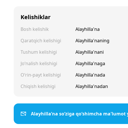
Kelishiklar
Bosh kelishik
Alayhilla'na
Qaratqich kelishigi
Alayhilla'naning
Tushum kelishigi
Alayhilla'nani
Jo‘nalish kelishigi
Alayhilla'naga
O‘rin-payt kelishigi
Alayhilla'nada
Chiqish kelishigi
Alayhilla'nadan
Alayhilla’na so‘ziga qo‘shimcha ma'lumot