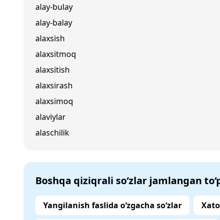
alay-bulay
alay-balay
alaxsish
alaxsitmoq
alaxsitish
alaxsirash
alaxsimoq
alaviylar
alaschilik
Boshqa qiziqrali so‘zlar jamlangan to
Yangilanish faslida o‘zgacha so‘zlar
Xato