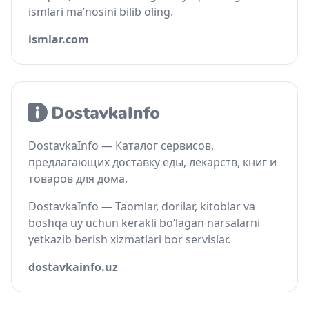
ismlari ma’nosini bilib oling.
ismlar.com
DostavkaInfo — Каталог сервисов,
предлагающих доставку еды, лекарств, книг и
товаров для дома.
DostavkaInfo — Taomlar, dorilar, kitoblar va
boshqa uy uchun kerakli bo‘lagan narsalarni
yetkazib berish xizmatlari bor servislar.
dostavkainfo.uz