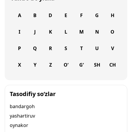
A
B
D
E
F
G
H
I
J
K
L
M
N
O
P
Q
R
S
T
U
V
X
Y
Z
O‘
G‘
SH
CH
Tasodifiy so‘zlar
bandargoh
yashartiruv
oynakor