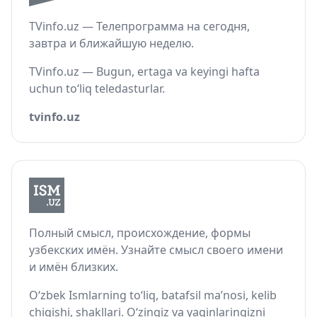
TVinfo.uz — Телепрограмма на сегодня,
завтра и ближайшую неделю.
TVinfo.uz — Bugun, ertaga va keyingi hafta
uchun to‘liq teledasturlar.
tvinfo.uz
Полный смысл, происхождение, формы
узбекских имён. Узнайте смысл своего имени
и имён близких.
O‘zbek Ismlarning to‘liq, batafsil ma’nosi, kelib
chiqishi, shakllari. O‘zingiz va yaqinlaringizni