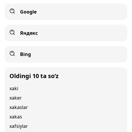
Google
Яндекс
Bing
Oldingi 10 ta so‘z
xaki
xaker
xakaslar
xakas
xafsiylar