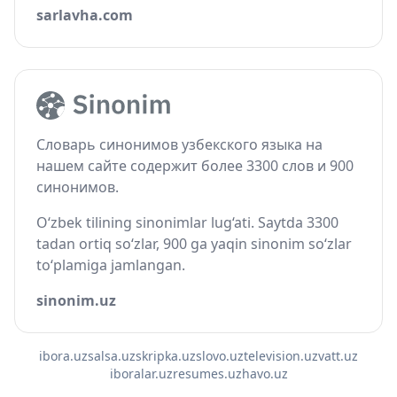
sarlavha.com
Словарь синонимов узбекского языка на
нашем сайте содержит более 3300 слов и 900
синонимов.
O‘zbek tilining sinonimlar lug‘ati. Saytda 3300
tadan ortiq so‘zlar, 900 ga yaqin sinonim so‘zlar
to‘plamiga jamlangan.
sinonim.uz
ibora.uz
salsa.uz
skripka.uz
slovo.uz
television.uz
vatt.uz
iboralar.uz
resumes.uz
havo.uz