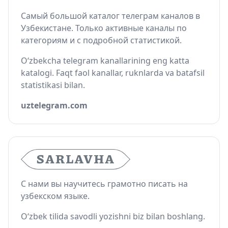
Самый большой каталог телеграм каналов в
Узбекистане. Только активные каналы по
категориям и с подробной статистикой.
O‘zbekcha telegram kanallarining eng katta
katalogi. Faqt faol kanallar, ruknlarda va batafsil
statistikasi bilan.
uztelegram.com
С нами вы научитесь грамотно писать на
узбекском языке.
O‘zbek tilida savodli yozishni biz bilan boshlang.