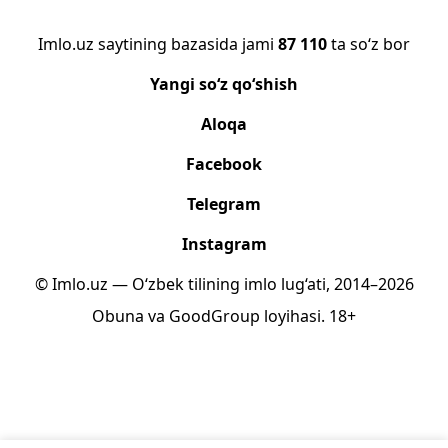
Imlo.uz saytining bazasida jami
87 110
ta so‘z bor
Yangi so‘z qo‘shish
Aloqa
Facebook
Telegram
Instagram
© Imlo.uz — O‘zbek tilining imlo lug‘ati, 2014–2026
Obuna
va
GoodGroup
loyihasi.
18+