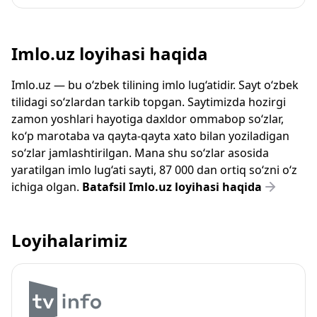
Imlo.uz loyihasi haqida
Imlo.uz — bu o‘zbek tilining imlo lug‘atidir. Sayt o‘zbek
tilidagi so‘zlardan tarkib topgan. Saytimizda hozirgi
zamon yoshlari hayotiga daxldor ommabop so‘zlar,
ko‘p marotaba va qayta-qayta xato bilan yoziladigan
so‘zlar jamlashtirilgan. Mana shu so‘zlar asosida
yaratilgan imlo lug‘ati sayti, 87 000 dan ortiq so‘zni o‘z
ichiga olgan.
Batafsil Imlo.uz loyihasi haqida
Loyihalarimiz