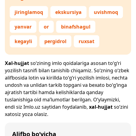
jiringlamoq
ekskursiya
uvishmoq
yanvar
or
binafshagul
kegayli
pergidrol
ruxsat
Xal-hujjat
so‘zining imlo qoidalariga asosan to‘g‘ri
yozilish tasnifi bilan tanishib chiqamiz. So‘zning o‘zbek
alifbosida lotin va kirillda to‘g‘ri yozilish imlosi, nechta
undosh va unlidan tarkib topgani va bexato bo‘g‘inga
ajratish tartibi hamda kelishiklarda qanday
tuslanishiga oid ma’lumotlar berilgan. O‘ylaymizki,
endi siz
Imlo.uz
saytidan foydalanib,
xal-hujjat
so‘zini
xatosiz yoza olasiz.
Alifbo bo‘yicha