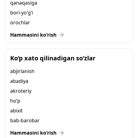
qanaqasiga
bori-yo‘g‘i
orochlar
Hammasini ko‘rish
Ko‘p xato qilinadigan so‘zlar
abjirlanish
abadiya
akroteriy
ho‘p
abixit
bab-barobar
Hammasini ko‘rish