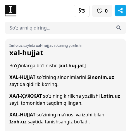
ЎЗ
0
Imlo.uz
saytida
xal-hujjat
so‘zining yozilishi
xal-hujjat
Bo‘g‘inlarga bo‘linishi:
[xal-huj-jat]
XAL-HUJJAT
so‘zining sinonimlarini
Sinonim.uz
saytida qidirib ko‘ring.
ХАЛ-ҲУЖЖАТ
so‘zining kirillcha yozilishi
Lotin.uz
sayti tomonidan taqdim qilingan.
XAL-HUJJAT
so‘zining ma’nosi va izohi bilan
Izoh.uz
saytida tanishsangiz bo‘ladi.