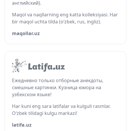
английский).
Maqol va naqllarning eng katta kolleksiyasi. Har
bir maqol uchta tilda (o‘zbek, rus, ingliz).
maqollar.uz
Ежедневно только отборные анекдоты,
смешные картинки. Кузница юмора на
узбекском языке!
Har kuni eng sara latifalar va kulguli rasmlar.
O‘zbek tilidagi kulgu markazi!
latifa.uz