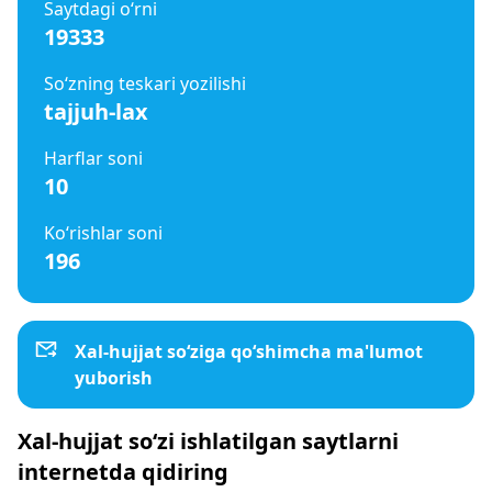
Saytdagi o‘rni
19333
So‘zning teskari yozilishi
tajjuh-lax
Harflar soni
10
Ko‘rishlar soni
196
Xal-hujjat so‘ziga qo‘shimcha ma'lumot
yuborish
Xal-hujjat so‘zi ishlatilgan saytlarni
internetda qidiring