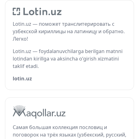
Lotin.uz — поможет транслитерировать с
узбекской кириллицы на латиницу и обратно.
Легко!
Lotin.uz — foydalanuvchilarga berilgan matnni
lotindan kirillga va aksincha o‘girish xizmatini
taklif etadi.
lotin.uz
Самая большая коллекция пословиц и
поговорок на трёх языках (узбекский, русский,