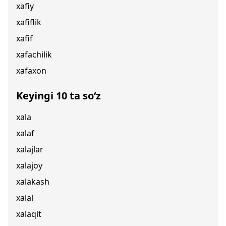
xafiy
xafiflik
xafif
xafachilik
xafaxon
Keyingi 10 ta so‘z
xala
xalaf
xalajlar
xalajoy
xalakash
xalal
xalaqit