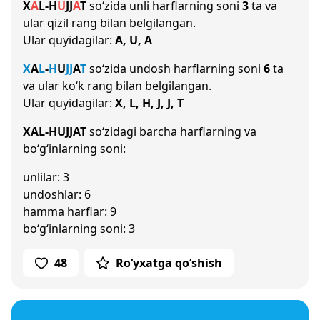
X
A
L
-
H
U
J
J
A
T
so‘zida unli harflarning soni
3
ta va
ular qizil rang bilan belgilangan.
Ular quyidagilar:
A, U, A
X
A
L
-
H
U
J
J
A
T
so‘zida undosh harflarning soni
6
ta
va ular ko‘k rang bilan belgilangan.
Ular quyidagilar:
X, L, H, J, J, T
XAL-HUJJAT
so‘zidagi barcha harflarning va
bo‘g‘inlarning soni:
unlilar: 3
undoshlar: 6
hamma harflar: 9
bo‘g‘inlarning soni: 3
48
Ro‘yxatga qo‘shish