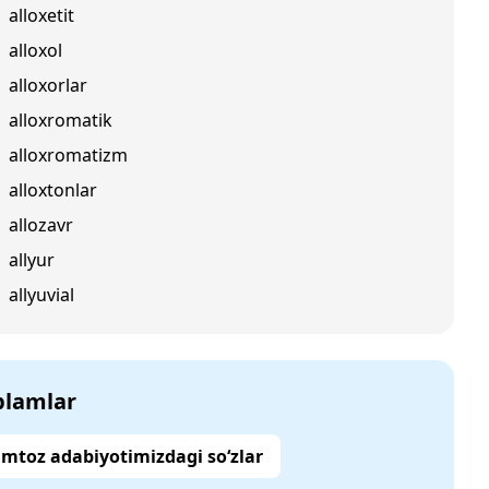
alloxetit
alloxol
alloxorlar
alloxromatik
alloxromatizm
alloxtonlar
allozavr
allyur
allyuvial
‘plamlar
mtoz adabiyotimizdagi so‘zlar