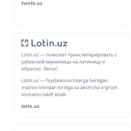
tvinfo.uz
Lotin.uz — поможет транслитерировать с
узбекской кириллицы на латиницу и
обратно. Легко!
Lotin.uz — foydalanuvchilarga berilgan
matnni lotindan kirillga va aksincha o‘girish
xizmatini taklif etadi.
lotin.uz