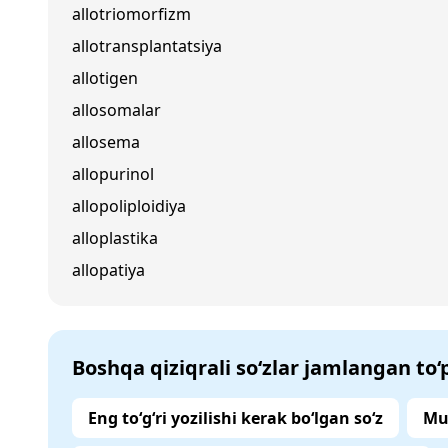
allotriomorfizm
allotransplantatsiya
allotigen
allosomalar
allosema
allopurinol
allopoliploidiya
alloplastika
allopatiya
Boshqa qiziqrali so‘zlar jamlangan to
Eng to‘g‘ri yozilishi kerak bo‘lgan so‘z
Mu