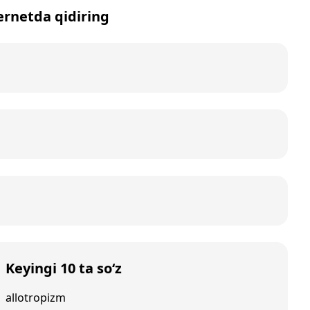
ternetda qidiring
Keyingi 10 ta so‘z
allotropizm