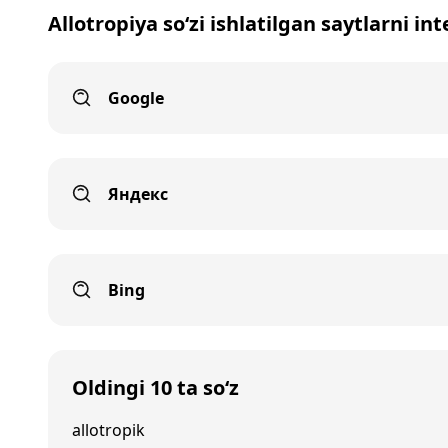
Allotropiya so‘zi ishlatilgan saytlarni in
Google
Яндекс
Bing
Oldingi 10 ta so‘z
allotropik