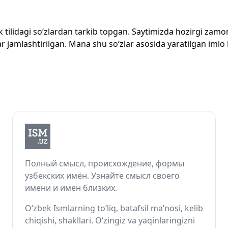
zbek tilidagi so‘zlardan tarkib topgan. Saytimizda hozirgi za
 jamlashtirilgan. Mana shu so‘zlar asosida yaratilgan imlo lug
Полный смысл, происхождение, формы
узбекских имён. Узнайте смысл своего
имени и имён близких.
O‘zbek Ismlarning to‘liq, batafsil ma’nosi, kelib
chiqishi, shakllari. O‘zingiz va yaqinlaringizni