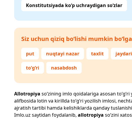
Konstitutsiyada ko‘p uchraydigan so‘zlar
Siz uchun qiziq bo‘lishi mumkin bo‘lga
put
nuqtayi nazar
taxlit
jaydari
to‘g‘ri
nasabdosh
Allotropiya
so‘zining imlo qoidalariga asosan to‘g‘ri 
alifbosida lotin va kirillda to‘g‘ri yozilish imlosi, n
ajratish tartibi hamda kelishiklarda qanday tuslanishi
Imlo.uz
saytidan foydalanib,
allotropiya
so‘zini xatos