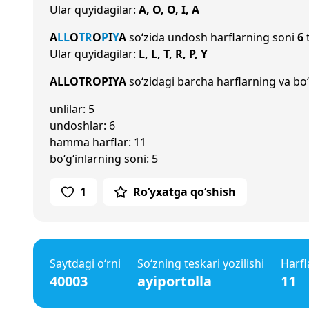
Ular quyidagilar:
A, O, O, I, A
A
L
L
O
T
R
O
P
I
Y
A
so‘zida undosh harflarning soni
6
t
Ular quyidagilar:
L, L, T, R, P, Y
ALLOTROPIYA
so‘zidagi barcha harflarning va bo‘
unlilar: 5
undoshlar: 6
hamma harflar: 11
bo‘g‘inlarning soni: 5
1
Ro‘yxatga qo‘shish
Saytdagi o‘rni
So‘zning teskari yozilishi
Harfl
40003
ayiportolla
11