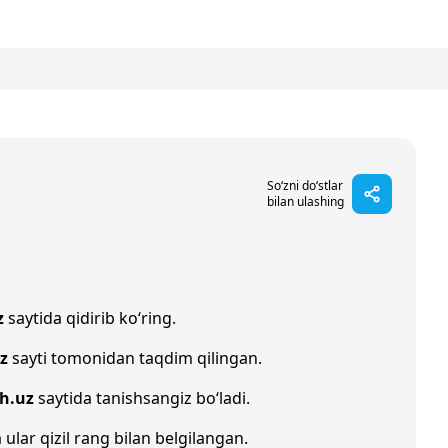
So‘zni do‘stlar
bilan ulashing
z
saytida qidirib ko‘ring.
z
sayti tomonidan taqdim qilingan.
oh.uz
saytida tanishsangiz bo‘ladi.
 ular qizil rang bilan belgilangan.