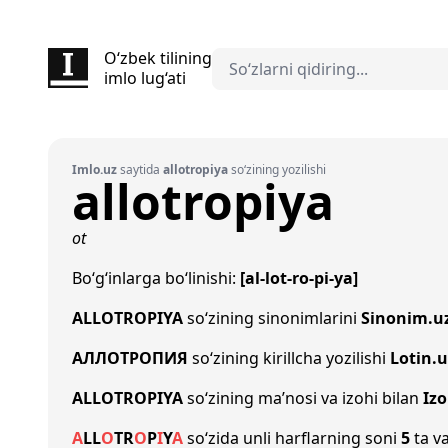
O‘zbek tilining
imlo lug‘ati
Imlo.uz
saytida
allotropiya
so‘zining yozilishi
allotropiya
ot
Bo‘g‘inlarga bo‘linishi:
[al-lot-ro-pi-ya]
ALLOTROPIYA
so‘zining sinonimlarini
Sinonim.u
АЛЛОТРОПИЯ
so‘zining kirillcha yozilishi
Lotin.u
ALLOTROPIYA
so‘zining ma’nosi va izohi bilan
Iz
A
L
L
O
T
R
O
P
I
Y
A
so‘zida unli harflarning soni
5
ta va