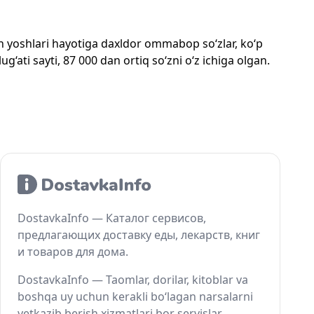
mon yoshlari hayotiga daxldor ommabop so‘zlar, ko‘p
‘ati sayti, 87 000 dan ortiq so‘zni o‘z ichiga olgan.
DostavkaInfo — Каталог сервисов,
предлагающих доставку еды, лекарств, книг
и товаров для дома.
DostavkaInfo — Taomlar, dorilar, kitoblar va
boshqa uy uchun kerakli bo‘lagan narsalarni
yetkazib berish xizmatlari bor servislar.