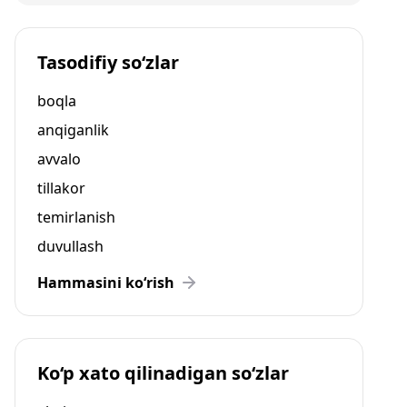
Tasodifiy so‘zlar
boqla
anqiganlik
avvalo
tillakor
temirlanish
duvullash
Hammasini ko‘rish
Ko‘p xato qilinadigan so‘zlar