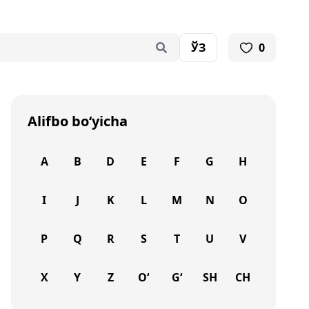
ЎЗ
0
Alifbo bo‘yicha
A
B
D
E
F
G
H
I
J
K
L
M
N
O
P
Q
R
S
T
U
V
X
Y
Z
O‘
G‘
SH
CH