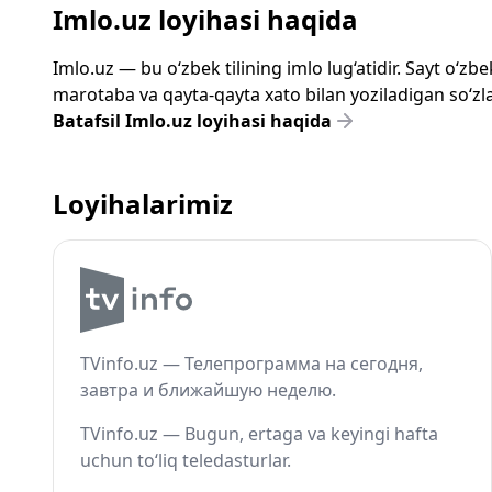
Imlo.uz loyihasi haqida
Imlo.uz — bu o‘zbek tilining imlo lug‘atidir. Sayt o‘
marotaba va qayta-qayta xato bilan yoziladigan so‘zlar
Batafsil Imlo.uz loyihasi haqida
Loyihalarimiz
TVinfo.uz — Телепрограмма на сегодня,
завтра и ближайшую неделю.
TVinfo.uz — Bugun, ertaga va keyingi hafta
uchun to‘liq teledasturlar.