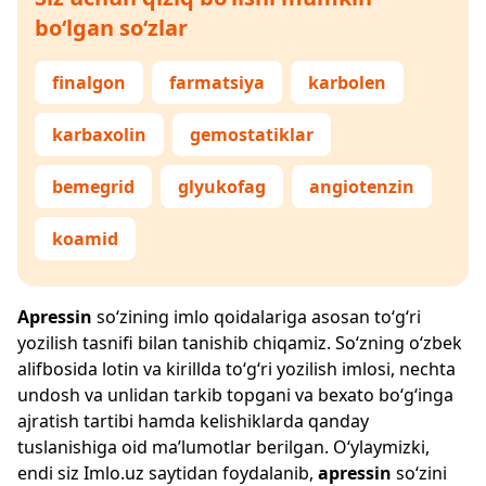
bo‘lgan so‘zlar
finalgon
farmatsiya
karbolen
karbaxolin
gemostatiklar
bemegrid
glyukofag
angiotenzin
koamid
Apressin
so‘zining imlo qoidalariga asosan to‘g‘ri
yozilish tasnifi bilan tanishib chiqamiz. So‘zning o‘zbek
alifbosida lotin va kirillda to‘g‘ri yozilish imlosi, nechta
undosh va unlidan tarkib topgani va bexato bo‘g‘inga
ajratish tartibi hamda kelishiklarda qanday
tuslanishiga oid ma’lumotlar berilgan. O‘ylaymizki,
endi siz
Imlo.uz
saytidan foydalanib,
apressin
so‘zini