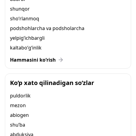
shunqor
sho‘rlanmoq
podshohlarcha va podsholarcha
yelpig‘ichbargli
kaltabo‘g‘inlik
Hammasini ko‘rish
Ko‘p xato qilinadigan so‘zlar
puldorlik
mezon
abiogen
shu’ba
abduksiya