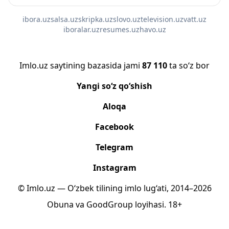
ibora.uz
salsa.uz
skripka.uz
slovo.uz
television.uz
vatt.uz
iboralar.uz
resumes.uz
havo.uz
Imlo.uz saytining bazasida jami
87 110
ta so‘z bor
Yangi so‘z qo‘shish
Aloqa
Facebook
Telegram
Instagram
© Imlo.uz — O‘zbek tilining imlo lug‘ati, 2014–2026
Obuna
va
GoodGroup
loyihasi.
18+