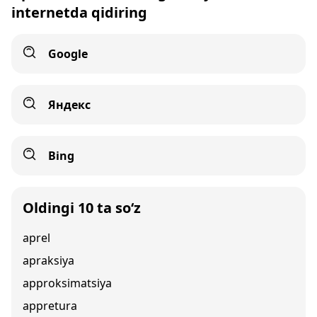
internetda qidiring
Google
Яндекс
Bing
Oldingi 10 ta so‘z
aprel
apraksiya
approksimatsiya
appretura