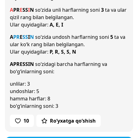
A
P
R
E
S
S
I
N
so‘zida unli harflarning soni
3
ta va ular
qizil rang bilan belgilangan.
Ular quyidagilar:
A, E, I
A
P
R
E
S
S
I
N
so‘zida undosh harflarning soni
5
ta va
ular ko‘k rang bilan belgilangan.
Ular quyidagilar:
P, R, S, S, N
APRESSIN
so‘zidagi barcha harflarning va
bo‘g‘inlarning soni:
unlilar: 3
undoshlar: 5
hamma harflar: 8
bo‘g‘inlarning soni: 3
10
Ro‘yxatga qo‘shish