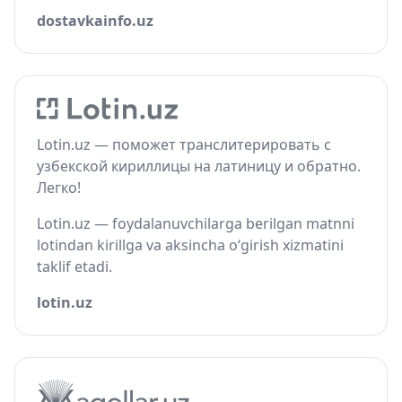
dostavkainfo.uz
Lotin.uz — поможет транслитерировать с
узбекской кириллицы на латиницу и обратно.
Легко!
Lotin.uz — foydalanuvchilarga berilgan matnni
lotindan kirillga va aksincha o‘girish xizmatini
taklif etadi.
lotin.uz