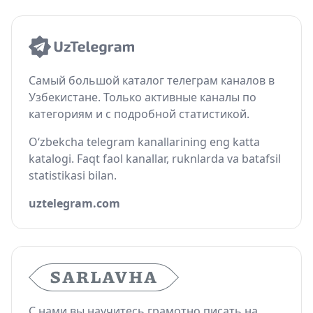
Самый большой каталог телеграм каналов в
Узбекистане. Только активные каналы по
категориям и с подробной статистикой.
O‘zbekcha telegram kanallarining eng katta
katalogi. Faqt faol kanallar, ruknlarda va batafsil
statistikasi bilan.
uztelegram.com
С нами вы научитесь грамотно писать на