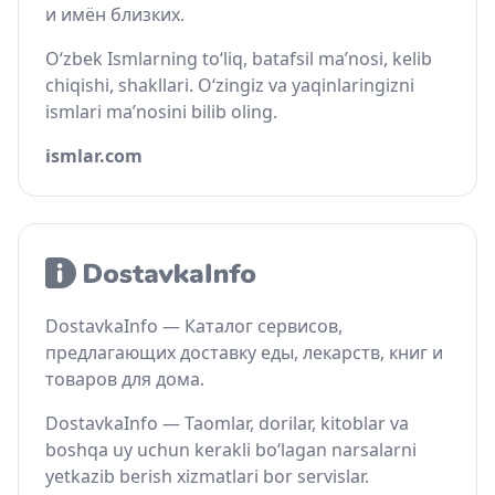
и имён близких.
O‘zbek Ismlarning to‘liq, batafsil ma’nosi, kelib
chiqishi, shakllari. O‘zingiz va yaqinlaringizni
ismlari ma’nosini bilib oling.
ismlar.com
DostavkaInfo — Каталог сервисов,
предлагающих доставку еды, лекарств, книг и
товаров для дома.
DostavkaInfo — Taomlar, dorilar, kitoblar va
boshqa uy uchun kerakli bo‘lagan narsalarni
yetkazib berish xizmatlari bor servislar.