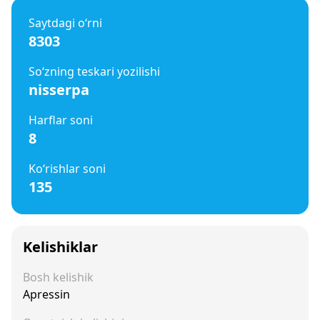
Saytdagi o‘rni
8303
So‘zning teskari yozilishi
nisserpa
Harflar soni
8
Ko‘rishlar soni
135
Kelishiklar
Bosh kelishik
Apressin