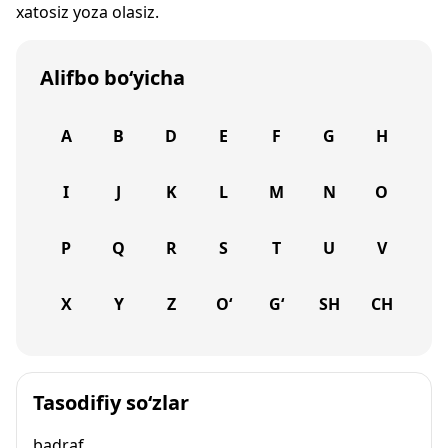
xatosiz yoza olasiz.
Alifbo bo‘yicha
A
B
D
E
F
G
H
I
J
K
L
M
N
O
P
Q
R
S
T
U
V
X
Y
Z
O‘
G‘
SH
CH
Tasodifiy so‘zlar
badraf