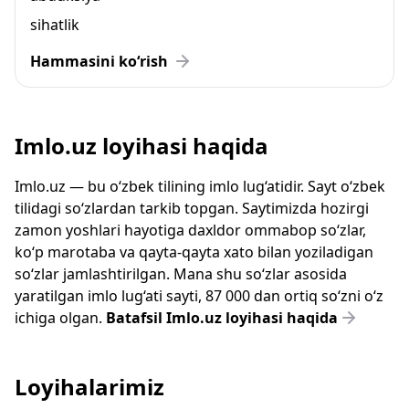
sihatlik
Hammasini ko‘rish
Imlo.uz loyihasi haqida
Imlo.uz — bu o‘zbek tilining imlo lug‘atidir. Sayt o‘zbek
tilidagi so‘zlardan tarkib topgan. Saytimizda hozirgi
zamon yoshlari hayotiga daxldor ommabop so‘zlar,
ko‘p marotaba va qayta-qayta xato bilan yoziladigan
so‘zlar jamlashtirilgan. Mana shu so‘zlar asosida
yaratilgan imlo lug‘ati sayti, 87 000 dan ortiq so‘zni o‘z
ichiga olgan.
Batafsil Imlo.uz loyihasi haqida
Loyihalarimiz