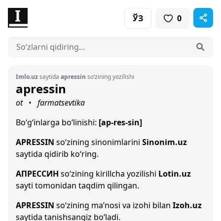
ЎЗ
0
Imlo.uz
saytida
apressin
so‘zining yozilishi
apressin
ot
farmatsevtika
•
Bo‘g‘inlarga bo‘linishi:
[ap-res-sin]
APRESSIN
so‘zining sinonimlarini
Sinonim.uz
saytida qidirib ko‘ring.
АПРЕССИН
so‘zining kirillcha yozilishi
Lotin.uz
sayti tomonidan taqdim qilingan.
APRESSIN
so‘zining ma’nosi va izohi bilan
Izoh.uz
saytida tanishsangiz bo‘ladi.