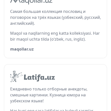
Самая большая коллекция пословиц и
поговорок на трёх языках (узбекский, русский,
английский).
Maqol va naqllarning eng katta kolleksiyasi. Har
bir maqol uchta tilda (o‘zbek, rus, ingliz).
maqollar.uz
Ежедневно только отборные анекдоты,
смешные картинки. Кузница юмора на
узбекском языке!
Har kuni eng sara latifalar va kulguli rasmlar.