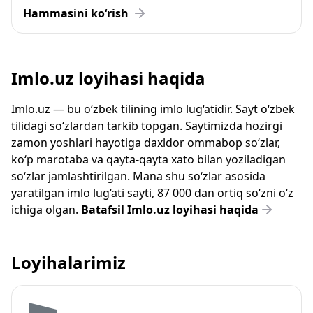
Hammasini ko‘rish
Imlo.uz loyihasi haqida
Imlo.uz — bu o‘zbek tilining imlo lug‘atidir. Sayt o‘zbek
tilidagi so‘zlardan tarkib topgan. Saytimizda hozirgi
zamon yoshlari hayotiga daxldor ommabop so‘zlar,
ko‘p marotaba va qayta-qayta xato bilan yoziladigan
so‘zlar jamlashtirilgan. Mana shu so‘zlar asosida
yaratilgan imlo lug‘ati sayti, 87 000 dan ortiq so‘zni o‘z
ichiga olgan.
Batafsil Imlo.uz loyihasi haqida
Loyihalarimiz