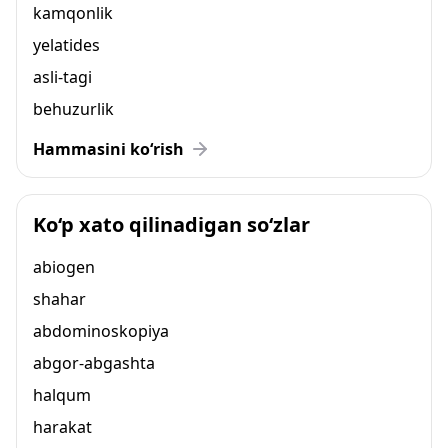
kamqonlik
yelatides
asli-tagi
behuzurlik
Hammasini ko‘rish
Ko‘p xato qilinadigan so‘zlar
abiogen
shahar
abdominoskopiya
abgor-abgashta
halqum
harakat