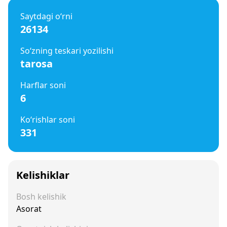
Saytdagi o‘rni
26134
So‘zning teskari yozilishi
tarosa
Harflar soni
6
Ko‘rishlar soni
331
Kelishiklar
Bosh kelishik
Asorat