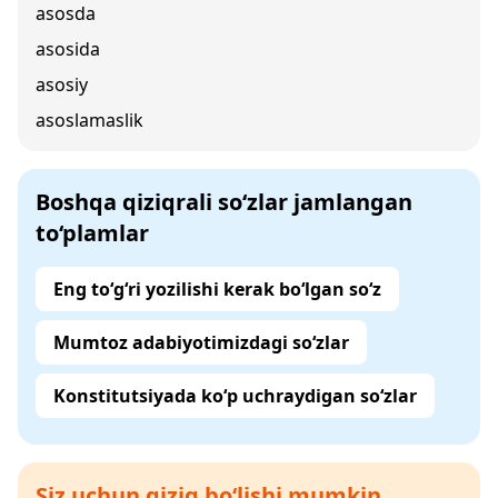
asosda
asosida
asosiy
asoslamaslik
Boshqa qiziqrali so‘zlar jamlangan
to‘plamlar
Eng to‘g‘ri yozilishi kerak bo‘lgan so‘z
Mumtoz adabiyotimizdagi so‘zlar
Konstitutsiyada ko‘p uchraydigan so‘zlar
Siz uchun qiziq bo‘lishi mumkin