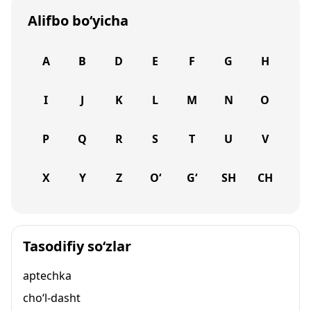
Alifbo bo‘yicha
A
B
D
E
F
G
H
I
J
K
L
M
N
O
P
Q
R
S
T
U
V
X
Y
Z
O‘
G‘
SH
CH
Tasodifiy so‘zlar
aptechka
cho‘l-dasht