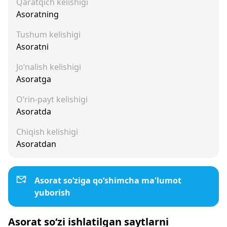
Qaratqich kelishigi
Asoratning
Tushum kelishigi
Asoratni
Jo‘nalish kelishigi
Asoratga
O‘rin-payt kelishigi
Asoratda
Chiqish kelishigi
Asoratdan
Asorat so‘ziga qo‘shimcha ma'lumot
yuborish
Asorat so‘zi ishlatilgan saytlarni