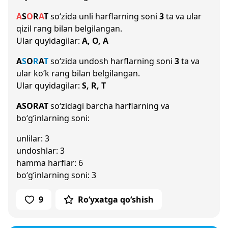
A
S
O
R
A
T
so‘zida unli harflarning soni
3
ta va ular
qizil rang bilan belgilangan.
Ular quyidagilar:
A, O, A
A
S
O
R
A
T
so‘zida undosh harflarning soni
3
ta va
ular ko‘k rang bilan belgilangan.
Ular quyidagilar:
S, R, T
ASORAT
so‘zidagi barcha harflarning va
bo‘g‘inlarning soni:
unlilar: 3
undoshlar: 3
hamma harflar: 6
bo‘g‘inlarning soni: 3
9
Ro‘yxatga qo‘shish