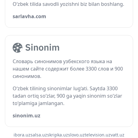
O‘zbek tilida savodli yozishni biz bilan boshlang.
sarlavha.com
Словарь синонимов узбекского языка на
нашем сайте содержит более 3300 слов и 900
синонимов.
O‘zbek tilining sinonimlar lug‘ati. Saytda 3300
tadan ortiq so‘zlar, 900 ga yaqin sinonim so‘zlar
to‘plamiga jamlangan.
sinonim.uz
ibora.uz
salsa.uz
skripka.uz
slovo.uz
television.uz
vatt.uz