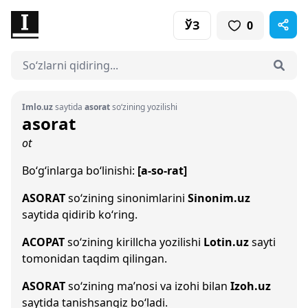
ЎЗ
0
Imlo.uz
saytida
asorat
so‘zining yozilishi
asorat
ot
Bo‘g‘inlarga bo‘linishi:
[a-so-rat]
ASORAT
so‘zining sinonimlarini
Sinonim.uz
saytida qidirib ko‘ring.
АСОРАТ
so‘zining kirillcha yozilishi
Lotin.uz
sayti
tomonidan taqdim qilingan.
ASORAT
so‘zining ma’nosi va izohi bilan
Izoh.uz
saytida tanishsangiz bo‘ladi.