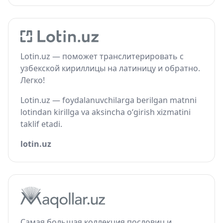
Lotin.uz — поможет транслитерировать с
узбекской кириллицы на латиницу и обратно.
Легко!
Lotin.uz — foydalanuvchilarga berilgan matnni
lotindan kirillga va aksincha o‘girish xizmatini
taklif etadi.
lotin.uz
Самая большая коллекция пословиц и