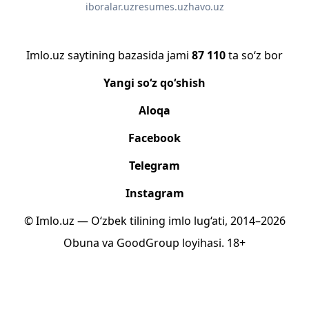
iboralar.uz
resumes.uz
havo.uz
Imlo.uz saytining bazasida jami
87 110
ta so‘z bor
Yangi so‘z qo‘shish
Aloqa
Facebook
Telegram
Instagram
© Imlo.uz — O‘zbek tilining imlo lug‘ati, 2014–2026
Obuna
va
GoodGroup
loyihasi.
18+