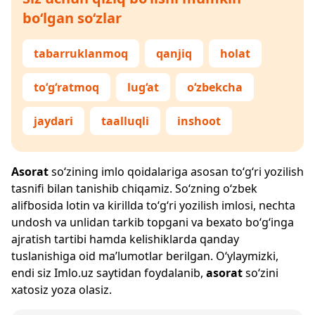
bo‘lgan so‘zlar
tabarruklanmoq
qanjiq
holat
to‘g‘ratmoq
lug‘at
o‘zbekcha
jaydari
taalluqli
inshoot
Asorat
so‘zining imlo qoidalariga asosan to‘g‘ri yozilish
tasnifi bilan tanishib chiqamiz. So‘zning o‘zbek
alifbosida lotin va kirillda to‘g‘ri yozilish imlosi, nechta
undosh va unlidan tarkib topgani va bexato bo‘g‘inga
ajratish tartibi hamda kelishiklarda qanday
tuslanishiga oid ma’lumotlar berilgan. O‘ylaymizki,
endi siz
Imlo.uz
saytidan foydalanib,
asorat
so‘zini
xatosiz yoza olasiz.