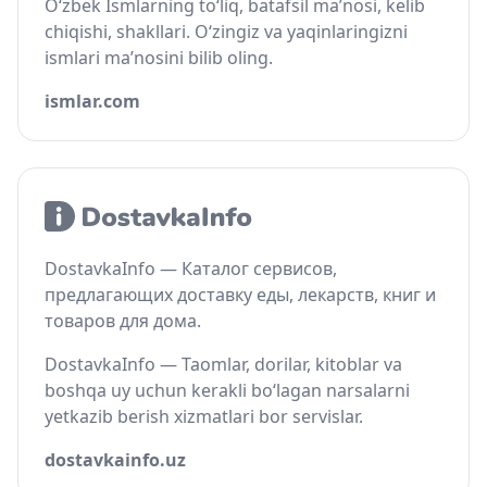
O‘zbek Ismlarning to‘liq, batafsil ma’nosi, kelib
chiqishi, shakllari. O‘zingiz va yaqinlaringizni
ismlari ma’nosini bilib oling.
ismlar.com
DostavkaInfo — Каталог сервисов,
предлагающих доставку еды, лекарств, книг и
товаров для дома.
DostavkaInfo — Taomlar, dorilar, kitoblar va
boshqa uy uchun kerakli bo‘lagan narsalarni
yetkazib berish xizmatlari bor servislar.
dostavkainfo.uz