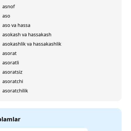
asnof
aso
aso va hassa
asokash va hassakash
asokashlik va hassakashlik
asorat
asoratli
asoratsiz
asoratchi
asoratchilik
‘plamlar