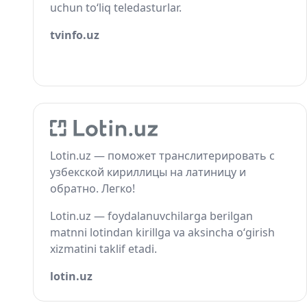
uchun to‘liq teledasturlar.
tvinfo.uz
Lotin.uz — поможет транслитерировать с
узбекской кириллицы на латиницу и
обратно. Легко!
Lotin.uz — foydalanuvchilarga berilgan
matnni lotindan kirillga va aksincha o‘girish
xizmatini taklif etadi.
lotin.uz