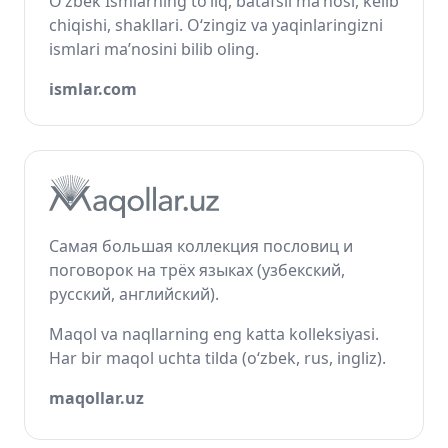
O‘zbek Ismlarning to‘liq, batafsil ma’nosi, kelib
chiqishi, shakllari. O‘zingiz va yaqinlaringizni
ismlari ma’nosini bilib oling.
ismlar.com
Самая большая коллекция пословиц и
поговорок на трёх языках (узбекский,
русский, английский).
Maqol va naqllarning eng katta kolleksiyasi.
Har bir maqol uchta tilda (o‘zbek, rus, ingliz).
maqollar.uz