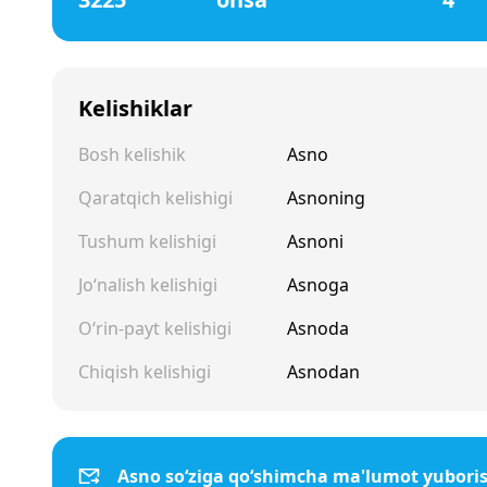
Kelishiklar
Bosh kelishik
Asno
Qaratqich kelishigi
Asnoning
Tushum kelishigi
Asnoni
Jo‘nalish kelishigi
Asnoga
O‘rin-payt kelishigi
Asnoda
Chiqish kelishigi
Asnodan
Asno so‘ziga qo‘shimcha ma'lumot yubori