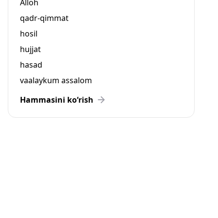
Alloh
qadr-qimmat
hosil
hujjat
hasad
vaalaykum assalom
Hammasini ko‘rish