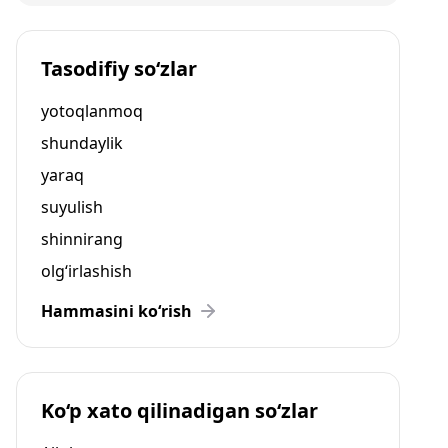
Tasodifiy so‘zlar
yotoqlanmoq
shundaylik
yaraq
suyulish
shinnirang
olg‘irlashish
Hammasini ko‘rish
Ko‘p xato qilinadigan so‘zlar