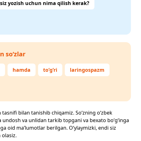
siz yozish uchun nima qilish kerak?
n so‘zlar
hamda
to‘g‘ri
laringospazm
h tasnifi bilan tanishib chiqamiz. So‘zning o‘zbek
echta undosh va unlidan tarkib topgani va bexato bo‘g‘inga
ga oid ma’lumotlar berilgan. O‘ylaymizki, endi siz
 olasiz.