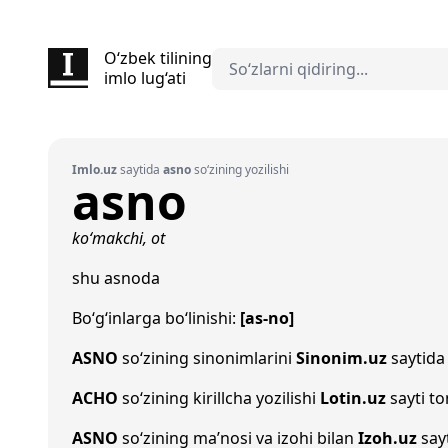
O‘zbek tilining
imlo lug‘ati
Imlo.uz
saytida
asno
so‘zining yozilishi
asno
ko‘makchi, ot
shu asnoda
Bo‘g‘inlarga bo‘linishi:
[as-no]
ASNO
so‘zining sinonimlarini
Sinonim.uz
saytida 
АСНО
so‘zining kirillcha yozilishi
Lotin.uz
sayti t
ASNO
so‘zining ma’nosi va izohi bilan
Izoh.uz
sayt