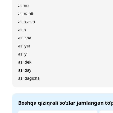
asmo
asmanit
aslo-aslo
aslo
aslicha
asliyat
asliy
aslidek
asliday
aslidagicha
Boshqa qiziqrali so‘zlar jamlangan to