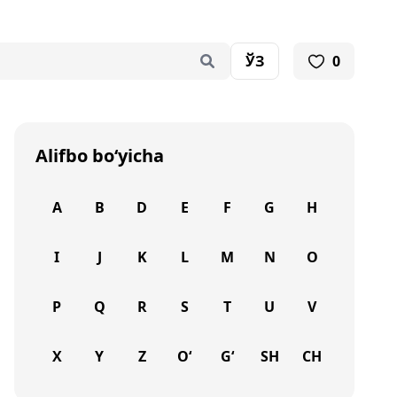
ЎЗ
0
Alifbo bo‘yicha
A
B
D
E
F
G
H
I
J
K
L
M
N
O
P
Q
R
S
T
U
V
X
Y
Z
O‘
G‘
SH
CH