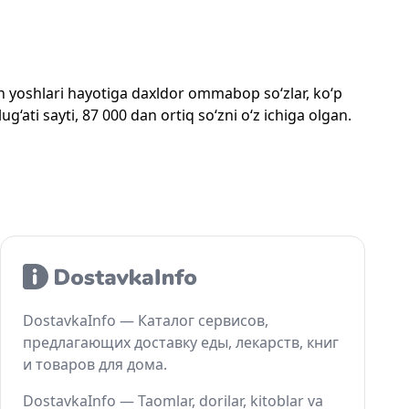
mon yoshlari hayotiga daxldor ommabop so‘zlar, ko‘p
‘ati sayti, 87 000 dan ortiq so‘zni o‘z ichiga olgan.
DostavkaInfo — Каталог сервисов,
предлагающих доставку еды, лекарств, книг
и товаров для дома.
DostavkaInfo — Taomlar, dorilar, kitoblar va