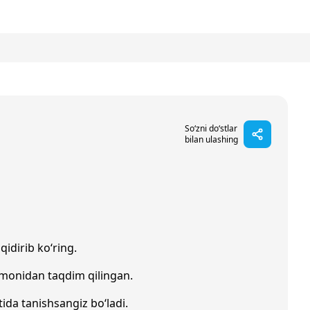
So‘zni do‘stlar
bilan ulashing
qidirib ko‘ring.
omonidan taqdim qilingan.
ida tanishsangiz bo‘ladi.