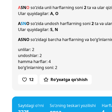
A
S
N
O
so‘zida unli harflarning soni
2
ta va ular qiz
Ular quyidagilar:
A, O
A
S
N
O
so‘zida undosh harflarning soni
2
ta va ula
Ular quyidagilar:
S, N
ASNO
so‘zidagi barcha harflarning va bo‘g‘inlarni
unlilar: 2
undoshlar: 2
hamma harflar: 4
bo‘g‘inlarning soni: 2
12
Ro‘yxatga qo‘shish
Saytdagi o‘rni
So‘zning teskari yozilishi
Harfl
3225
onsa
4