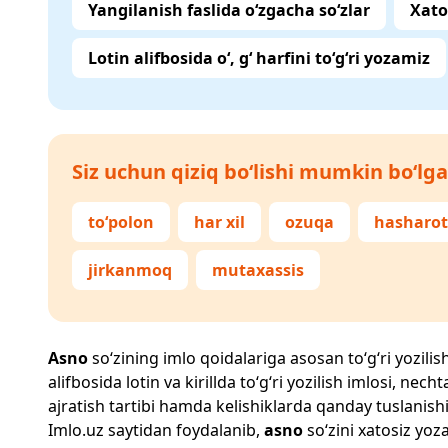
Yangilanish faslida o‘zgacha so‘zlar
Xato
Lotin alifbosida o‘, g‘ harfini to‘g‘ri yozamiz
Siz uchun qiziq bo‘lishi mumkin bo‘lga
to‘polon
har xil
ozuqa
hasharot
jirkanmoq
mutaxassis
Asno
so‘zining imlo qoidalariga asosan to‘g‘ri yozilis
alifbosida lotin va kirillda to‘g‘ri yozilish imlosi, n
ajratish tartibi hamda kelishiklarda qanday tuslanishi
Imlo.uz
saytidan foydalanib,
asno
so‘zini xatosiz yoza