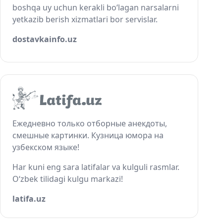
boshqa uy uchun kerakli bo‘lagan narsalarni
yetkazib berish xizmatlari bor servislar.
dostavkainfo.uz
Ежедневно только отборные анекдоты,
смешные картинки. Кузница юмора на
узбекском языке!
Har kuni eng sara latifalar va kulguli rasmlar.
O‘zbek tilidagi kulgu markazi!
latifa.uz