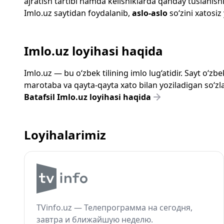
ajratish tartibi hamda kelishiklarda qanday tuslanishi
Imlo.uz
saytidan foydalanib,
aslo-aslo
so‘zini xatosiz
Imlo.uz loyihasi haqida
Imlo.uz — bu o‘zbek tilining imlo lug‘atidir. Sayt o‘
marotaba va qayta-qayta xato bilan yoziladigan so‘zlar
Batafsil Imlo.uz loyihasi haqida
Loyihalarimiz
TVinfo.uz — Телепрограмма на сегодня,
завтра и ближайшую неделю.