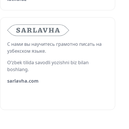
С нами вы научитесь грамотно писать на
узбекском языке.
O‘zbek tilida savodli yozishni biz bilan
boshlang.
sarlavha.com