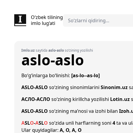
O‘zbek tilining
imlo lug‘ati
Imlo.uz
saytida
aslo-aslo
so‘zining yozilishi
aslo-aslo
Bo‘g‘inlarga bo‘linishi:
[as-lo--as-lo]
ASLO-ASLO
so‘zining sinonimlarini
Sinonim.uz
sa
АСЛО-АСЛО
so‘zining kirillcha yozilishi
Lotin.uz
s
ASLO-ASLO
so‘zining ma’nosi va izohi bilan
Izoh.
A
S
L
O
-
A
S
L
O
so‘zida unli harflarning soni
4
ta va ul
Ular quyidagilar:
A, O, A, O