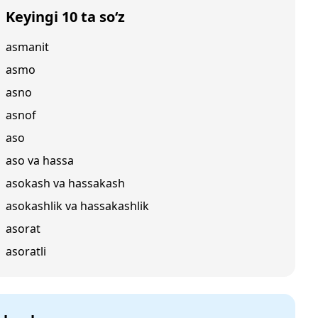
Keyingi 10 ta so‘z
asmanit
asmo
asno
asnof
aso
aso va hassa
asokash va hassakash
asokashlik va hassakashlik
asorat
asoratli