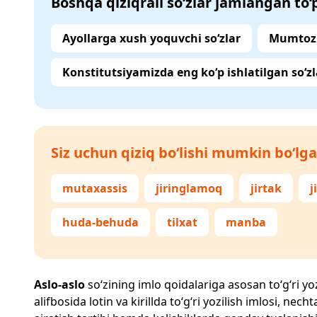
Boshqa qiziqrali so‘zlar jamlangan to
Ayollarga xush yoquvchi so‘zlar
Mumtoz 
Konstitutsiyamizda eng ko‘p ishlatilgan so‘zl
Siz uchun qiziq bo‘lishi mumkin bo‘lga
mutaxassis
jiringlamoq
jirtak
j
huda-behuda
tilxat
manba
Aslo-aslo
so‘zining imlo qoidalariga asosan to‘g‘ri yoz
alifbosida lotin va kirillda to‘g‘ri yozilish imlosi, n