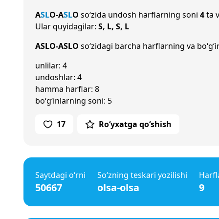
A
S
L
O
-
A
S
L
O
so‘zida undosh harflarning soni
4
ta v
Ular quyidagilar:
S, L, S, L
ASLO-ASLO
so‘zidagi barcha harflarning va bo‘g‘i
unlilar: 4
undoshlar: 4
hamma harflar: 8
bo‘g‘inlarning soni: 5
17
Ro‘yxatga qo‘shish
Saytdagi o‘rni
So‘zning teskari yozilishi
Harfl
50667
olsa-olsa
9