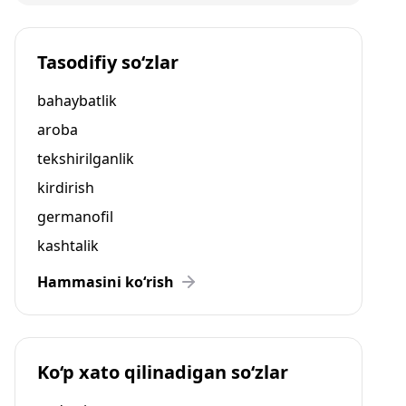
Tasodifiy so‘zlar
bahaybatlik
aroba
tekshirilganlik
kirdirish
germanofil
kashtalik
Hammasini ko‘rish
Ko‘p xato qilinadigan so‘zlar