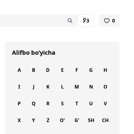
ЎЗ
0
Alifbo bo‘yicha
A
B
D
E
F
G
H
I
J
K
L
M
N
O
P
Q
R
S
T
U
V
X
Y
Z
O‘
G‘
SH
CH