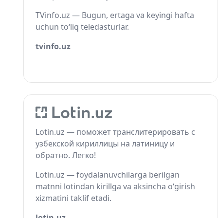
TVinfo.uz — Bugun, ertaga va keyingi hafta
uchun to‘liq teledasturlar.
tvinfo.uz
Lotin.uz — поможет транслитерировать с
узбекской кириллицы на латиницу и
обратно. Легко!
Lotin.uz — foydalanuvchilarga berilgan
matnni lotindan kirillga va aksincha o‘girish
xizmatini taklif etadi.
lotin.uz