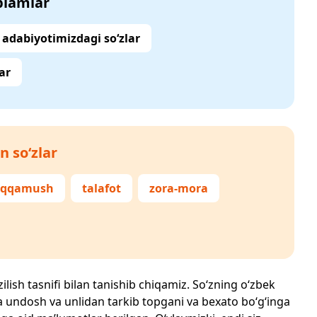
‘plamlar
adabiyotimizdagi so‘zlar
ar
n so‘zlar
iqqamush
talafot
zora-mora
ilish tasnifi bilan tanishib chiqamiz. So‘zning o‘zbek
echta undosh va unlidan tarkib topgani va bexato bo‘g‘inga