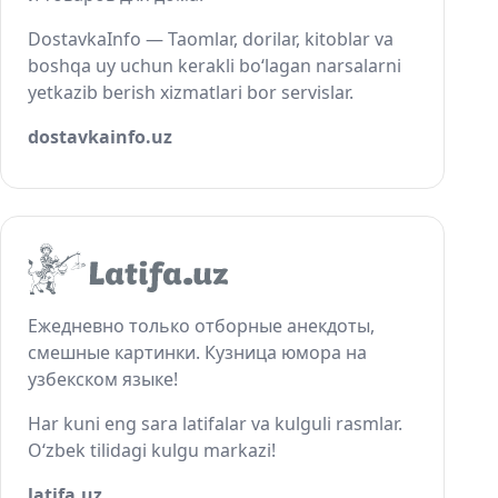
DostavkaInfo — Taomlar, dorilar, kitoblar va
boshqa uy uchun kerakli bo‘lagan narsalarni
yetkazib berish xizmatlari bor servislar.
dostavkainfo.uz
Ежедневно только отборные анекдоты,
смешные картинки. Кузница юмора на
узбекском языке!
Har kuni eng sara latifalar va kulguli rasmlar.
O‘zbek tilidagi kulgu markazi!
latifa.uz