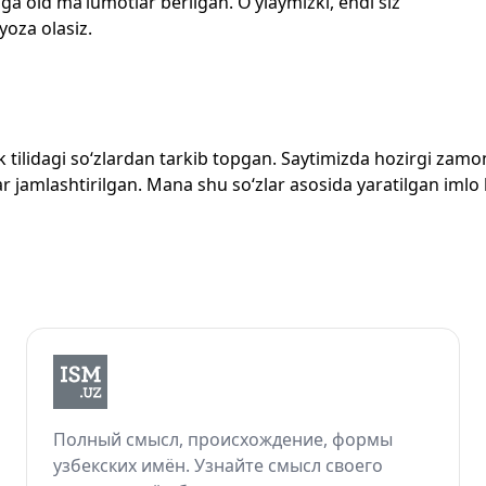
ga oid ma’lumotlar berilgan. O‘ylaymizki, endi siz
 yoza olasiz.
zbek tilidagi so‘zlardan tarkib topgan. Saytimizda hozirgi za
 jamlashtirilgan. Mana shu so‘zlar asosida yaratilgan imlo lug
Полный смысл, происхождение, формы
узбекских имён. Узнайте смысл своего