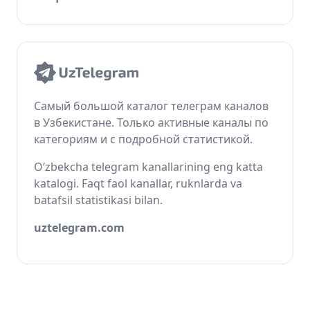
Самый большой каталог телеграм каналов
в Узбекистане. Только активные каналы по
категориям и с подробной статистикой.
O‘zbekcha telegram kanallarining eng katta
katalogi. Faqt faol kanallar, ruknlarda va
batafsil statistikasi bilan.
uztelegram.com