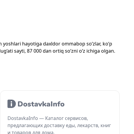
mon yoshlari hayotiga daxldor ommabop so‘zlar, ko‘p
‘ati sayti, 87 000 dan ortiq so‘zni o‘z ichiga olgan.
DostavkaInfo — Каталог сервисов,
предлагающих доставку еды, лекарств, книг
и товаров для дома.