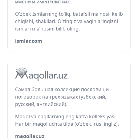
имени и имён близких.
O‘zbek Ismlarning to‘liq, batafsil ma’nosi, kelib
chiqishi, shakllari. O‘zingiz va yaqinlaringizni
ismlari ma’nosini bilib oling.
ismlar.com
Самая большая коллекция пословиц и
поговорок на трёх языках (узбекский,
русский, английский).
Maqol va naqllarning eng katta kolleksiyasi.
Har bir maqol uchta tilda (o‘zbek, rus, ingliz).
maqollar.uz