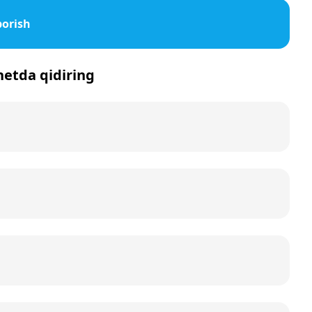
borish
rnetda qidiring