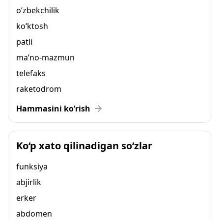
o‘zbekchilik
ko‘ktosh
patli
ma’no-mazmun
telefaks
raketodrom
Hammasini ko‘rish
Ko‘p xato qilinadigan so‘zlar
funksiya
abjirlik
erker
abdomen