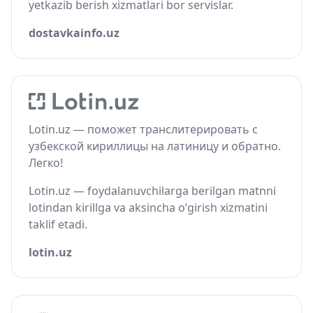
yetkazib berish xizmatlari bor servislar.
dostavkainfo.uz
Lotin.uz — поможет транслитерировать с
узбекской кириллицы на латиницу и обратно.
Легко!
Lotin.uz — foydalanuvchilarga berilgan matnni
lotindan kirillga va aksincha o‘girish xizmatini
taklif etadi.
lotin.uz