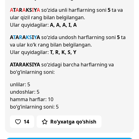
A
T
A
R
A
K
S
I
Y
A
so‘zida unli harflarning soni
5
ta va
ular qizil rang bilan belgilangan.
Ular quyidagilar:
A, A, A, I, A
A
T
A
R
A
K
S
I
Y
A
so‘zida undosh harflarning soni
5
ta
va ular ko‘k rang bilan belgilangan.
Ular quyidagilar:
T, R, K, S, Y
ATARAKSIYA
so‘zidagi barcha harflarning va
bo‘g‘inlarning soni:
unlilar: 5
undoshlar: 5
hamma harflar: 10
bo‘g‘inlarning soni: 5
14
Ro‘yxatga qo‘shish