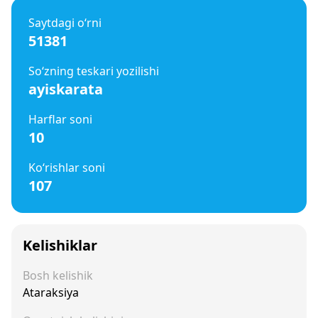
Saytdagi o‘rni
51381
So‘zning teskari yozilishi
ayiskarata
Harflar soni
10
Ko‘rishlar soni
107
Kelishiklar
Bosh kelishik
Ataraksiya