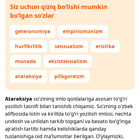
Siz uchun qiziq bo‘lishi mumkin
bo‘lgan so‘zlar
geteronomiya
empiriomonizm
hurfikrlilik
sensualizm
eristika
monada
ekzistensializm
ataraksiya
pifagoreizm
Ataraksiya
so‘zining imlo qoidalariga asosan to‘g‘ri
yozilish tasnifi bilan tanishib chiqamiz. So‘zning o‘zbek
alifbosida lotin va kirillda to‘g‘ri yozilish imlosi, nechta
undosh va unlidan tarkib topgani va bexato bo‘g‘inga
ajratish tartibi hamda kelishiklarda qanday
tuslanishiga oid ma’lumotlar berilgan. O‘ylaymizki,