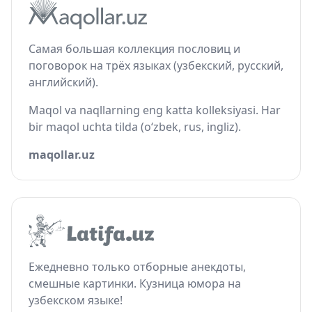
Самая большая коллекция пословиц и
поговорок на трёх языках (узбекский, русский,
английский).
Maqol va naqllarning eng katta kolleksiyasi. Har
bir maqol uchta tilda (o‘zbek, rus, ingliz).
maqollar.uz
Ежедневно только отборные анекдоты,
смешные картинки. Кузница юмора на
узбекском языке!