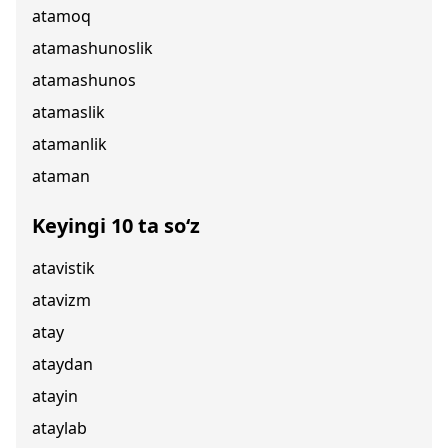
atamoq
atamashunoslik
atamashunos
atamaslik
atamanlik
ataman
Keyingi 10 ta so‘z
atavistik
atavizm
atay
ataydan
atayin
ataylab