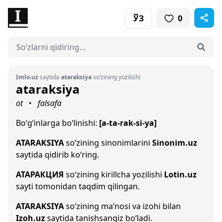
ЎЗ
0
Imlo.uz
saytida
ataraksiya
so‘zining yozilishi
ataraksiya
ot
falsafa
•
Bo‘g‘inlarga bo‘linishi:
[a-ta-rak-si-ya]
ATARAKSIYA
so‘zining sinonimlarini
Sinonim.uz
saytida qidirib ko‘ring.
АТАРАКЦИЯ
so‘zining kirillcha yozilishi
Lotin.uz
sayti tomonidan taqdim qilingan.
ATARAKSIYA
so‘zining ma’nosi va izohi bilan
Izoh.uz
saytida tanishsangiz bo‘ladi.