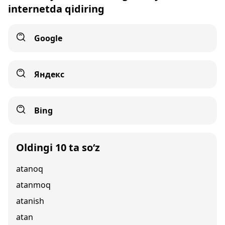
internetda qidiring
Google
Яндекс
Bing
Oldingi 10 ta so‘z
atanoq
atanmoq
atanish
atan