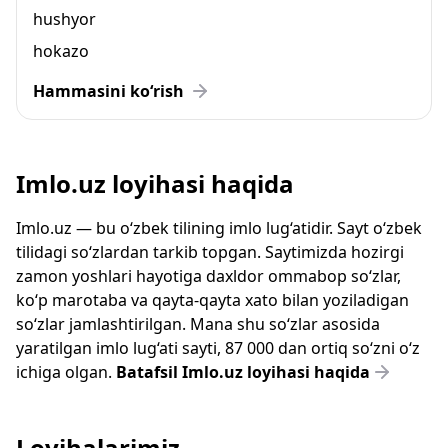
hushyor
hokazo
Hammasini ko‘rish
Imlo.uz loyihasi haqida
Imlo.uz — bu o‘zbek tilining imlo lug‘atidir. Sayt o‘zbek
tilidagi so‘zlardan tarkib topgan. Saytimizda hozirgi
zamon yoshlari hayotiga daxldor ommabop so‘zlar,
ko‘p marotaba va qayta-qayta xato bilan yoziladigan
so‘zlar jamlashtirilgan. Mana shu so‘zlar asosida
yaratilgan imlo lug‘ati sayti, 87 000 dan ortiq so‘zni o‘z
ichiga olgan.
Batafsil Imlo.uz loyihasi haqida
Loyihalarimiz