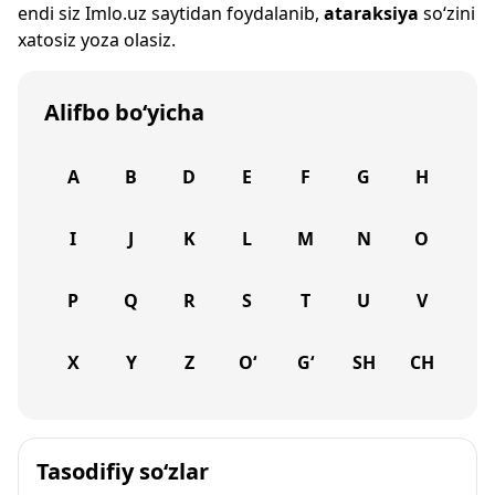
endi siz
Imlo.uz
saytidan foydalanib,
ataraksiya
so‘zini
xatosiz yoza olasiz.
Alifbo bo‘yicha
A
B
D
E
F
G
H
I
J
K
L
M
N
O
P
Q
R
S
T
U
V
X
Y
Z
O‘
G‘
SH
CH
Tasodifiy so‘zlar