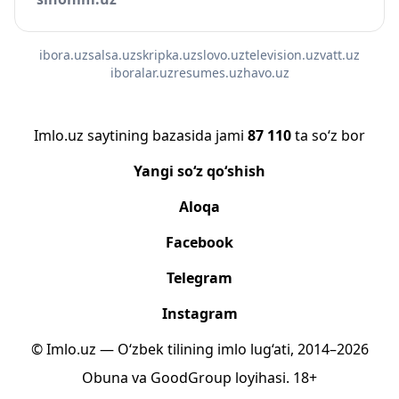
ibora.uz
salsa.uz
skripka.uz
slovo.uz
television.uz
vatt.uz
iboralar.uz
resumes.uz
havo.uz
Imlo.uz saytining bazasida jami
87 110
ta so‘z bor
Yangi so‘z qo‘shish
Aloqa
Facebook
Telegram
Instagram
© Imlo.uz — O‘zbek tilining imlo lug‘ati, 2014–2026
Obuna
va
GoodGroup
loyihasi.
18+