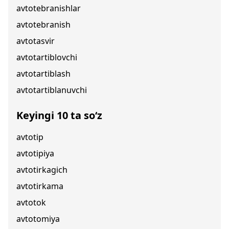
avtotebranishlar
avtotebranish
avtotasvir
avtotartiblovchi
avtotartiblash
avtotartiblanuvchi
Keyingi 10 ta so‘z
avtotip
avtotipiya
avtotirkagich
avtotirkama
avtotok
avtotomiya