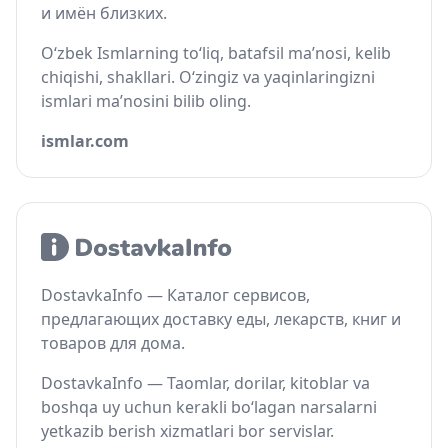
и имён близких.
O‘zbek Ismlarning to‘liq, batafsil ma’nosi, kelib
chiqishi, shakllari. O‘zingiz va yaqinlaringizni
ismlari ma’nosini bilib oling.
ismlar.com
DostavkaInfo — Каталог сервисов,
предлагающих доставку еды, лекарств, книг и
товаров для дома.
DostavkaInfo — Taomlar, dorilar, kitoblar va
boshqa uy uchun kerakli bo‘lagan narsalarni
yetkazib berish xizmatlari bor servislar.