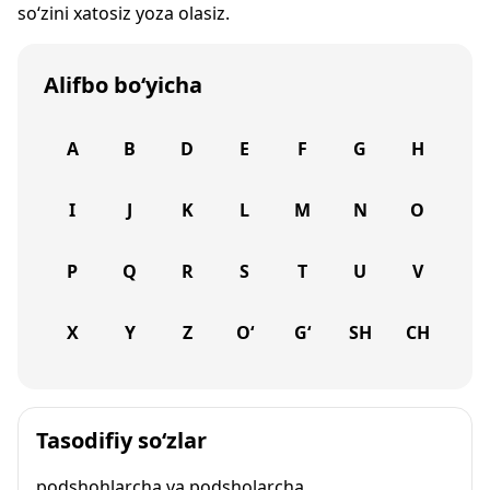
so‘zini xatosiz yoza olasiz.
Alifbo bo‘yicha
A
B
D
E
F
G
H
I
J
K
L
M
N
O
P
Q
R
S
T
U
V
X
Y
Z
O‘
G‘
SH
CH
Tasodifiy so‘zlar
podshohlarcha va podsholarcha