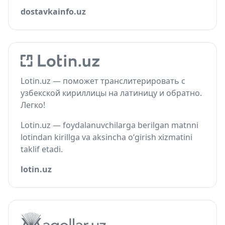
dostavkainfo.uz
Lotin.uz — поможет транслитерировать с
узбекской кириллицы на латиницу и обратно.
Легко!
Lotin.uz — foydalanuvchilarga berilgan matnni
lotindan kirillga va aksincha o‘girish xizmatini
taklif etadi.
lotin.uz