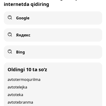
internetda qidiring
Google
Яндекс
Bing
Oldingi 10 ta so‘z
avtotermoqurilma
avtotelejka
avtoteka
avtotebranma