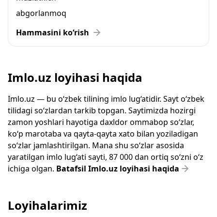
abgorlanmoq
Hammasini ko‘rish
Imlo.uz loyihasi haqida
Imlo.uz — bu o‘zbek tilining imlo lug‘atidir. Sayt o‘zbek
tilidagi so‘zlardan tarkib topgan. Saytimizda hozirgi
zamon yoshlari hayotiga daxldor ommabop so‘zlar,
ko‘p marotaba va qayta-qayta xato bilan yoziladigan
so‘zlar jamlashtirilgan. Mana shu so‘zlar asosida
yaratilgan imlo lug‘ati sayti, 87 000 dan ortiq so‘zni o‘z
ichiga olgan.
Batafsil Imlo.uz loyihasi haqida
Loyihalarimiz