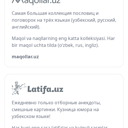
Самая большая коллекция пословиц и
поговорок на трёх языках (узбекский, русский,
английский).
Maqol va naqllarning eng katta kolleksiyasi. Har
bir maqol uchta tilda (o‘zbek, rus, ingliz).
maqollar.uz
Ежедневно только отборные анекдоты,
смешные картинки. Кузница юмора на
узбекском языке!
Har kuni eng sara latifalar va kulguli rasmlar.