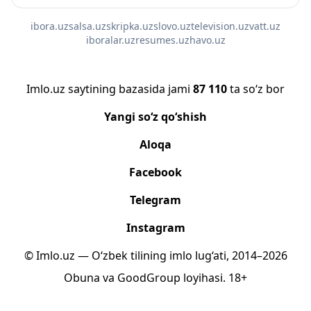
ibora.uz
salsa.uz
skripka.uz
slovo.uz
television.uz
vatt.uz
iboralar.uz
resumes.uz
havo.uz
Imlo.uz saytining bazasida jami
87 110
ta so‘z bor
Yangi so‘z qo‘shish
Aloqa
Facebook
Telegram
Instagram
© Imlo.uz — O‘zbek tilining imlo lug‘ati, 2014–2026
Obuna
va
GoodGroup
loyihasi.
18+