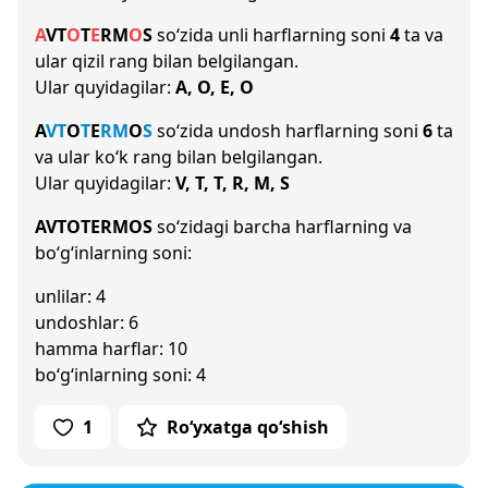
A
V
T
O
T
E
R
M
O
S
so‘zida unli harflarning soni
4
ta va
ular qizil rang bilan belgilangan.
Ular quyidagilar:
A, O, E, O
A
V
T
O
T
E
R
M
O
S
so‘zida undosh harflarning soni
6
ta
va ular ko‘k rang bilan belgilangan.
Ular quyidagilar:
V, T, T, R, M, S
AVTOTERMOS
so‘zidagi barcha harflarning va
bo‘g‘inlarning soni:
unlilar: 4
undoshlar: 6
hamma harflar: 10
bo‘g‘inlarning soni: 4
1
Ro‘yxatga qo‘shish