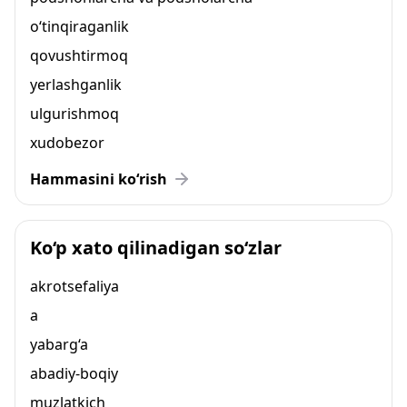
o‘tinqiraganlik
qovushtirmoq
yerlashganlik
ulgurishmoq
xudobezor
Hammasini ko‘rish
Ko‘p xato qilinadigan so‘zlar
akrotsefaliya
a
yabarg‘a
abadiy-boqiy
muzlatkich