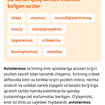
bo‘lgan so‘zlar
tilxat
maxsus
muvofiqlashtirmoq
moziy
stereoproyektor
lippalamoq
o‘zbekcha
bosinqiramoq
ismaloq
Avtotermos
so‘zining imlo qoidalariga asosan to‘g‘ri
yozilish tasnifi bilan tanishib chiqamiz. So‘zning o‘zbek
alifbosida lotin va kirillda to‘g‘ri yozilish imlosi, nechta
undosh va unlidan tarkib topgani va bexato bo‘g‘inga
ajratish tartibi hamda kelishiklarda qanday
tuslanishiga oid ma’lumotlar berilgan. O‘ylaymizki,
endi siz
Imlo.uz
saytidan foydalanib,
avtotermos