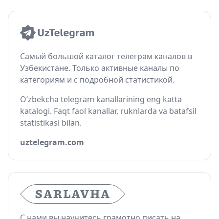
Самый большой каталог телеграм каналов в
Узбекистане. Только активные каналы по
категориям и с подробной статистикой.
O‘zbekcha telegram kanallarining eng katta
katalogi. Faqt faol kanallar, ruknlarda va batafsil
statistikasi bilan.
uztelegram.com
С нами вы научитесь грамотно писать на