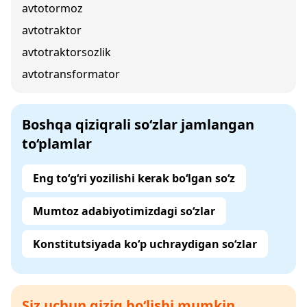
avtotormoz
avtotraktor
avtotraktorsozlik
avtotransformator
Boshqa qiziqrali so‘zlar jamlangan
to‘plamlar
Eng to‘g‘ri yozilishi kerak bo‘lgan so‘z
Mumtoz adabiyotimizdagi so‘zlar
Konstitutsiyada ko‘p uchraydigan so‘zlar
Siz uchun qiziq bo‘lishi mumkin