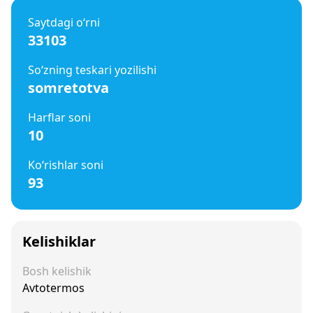
Saytdagi o‘rni
33103
So‘zning teskari yozilishi
somretotva
Harflar soni
10
Ko‘rishlar soni
93
Kelishiklar
Bosh kelishik
Avtotermos