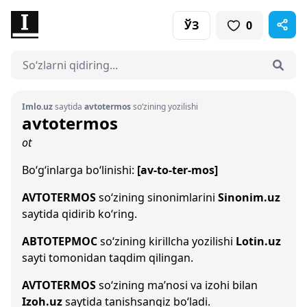
ЎЗ
0
Imlo.uz
saytida
avtotermos
so‘zining yozilishi
avtotermos
ot
Bo‘g‘inlarga bo‘linishi:
[av-to-ter-mos]
AVTOTERMOS
so‘zining sinonimlarini
Sinonim.uz
saytida qidirib ko‘ring.
АВТОТЕРМОС
so‘zining kirillcha yozilishi
Lotin.uz
sayti tomonidan taqdim qilingan.
AVTOTERMOS
so‘zining ma’nosi va izohi bilan
Izoh.uz
saytida tanishsangiz bo‘ladi.