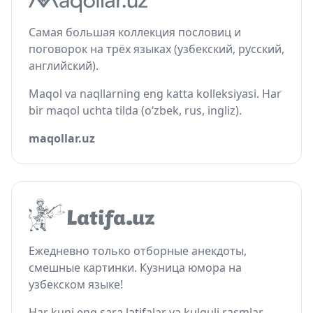
Самая большая коллекция пословиц и
поговорок на трёх языках (узбекский, русский,
английский).
Maqol va naqllarning eng katta kolleksiyasi. Har
bir maqol uchta tilda (o‘zbek, rus, ingliz).
maqollar.uz
Ежедневно только отборные анекдоты,
смешные картинки. Кузница юмора на
узбекском языке!
Har kuni eng sara latifalar va kulguli rasmlar.