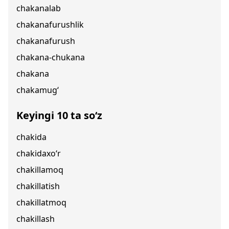
chakanalab
chakanafurushlik
chakanafurush
chakana-chukana
chakana
chakamug‘
Keyingi 10 ta so‘z
chakida
chakidaxo‘r
chakillamoq
chakillatish
chakillatmoq
chakillash