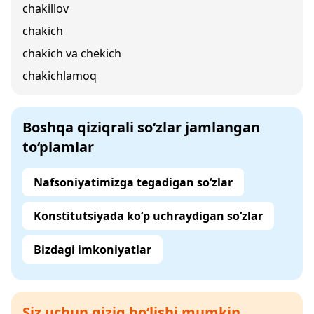
chakillov
chakich
chakich va chekich
chakichlamoq
Boshqa qiziqrali so‘zlar jamlangan
to‘plamlar
Nafsoniyatimizga tegadigan so‘zlar
Konstitutsiyada ko‘p uchraydigan so‘zlar
Bizdagi imkoniyatlar
Siz uchun qiziq bo‘lishi mumkin