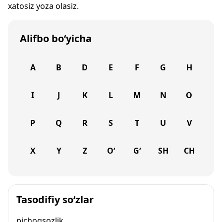
xatosiz yoza olasiz.
Alifbo bo‘yicha
A
B
D
E
F
G
H
I
J
K
L
M
N
O
P
Q
R
S
T
U
V
X
Y
Z
O‘
G‘
SH
CH
Tasodifiy so‘zlar
pichoqsozlik