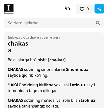
ЎЗ
0
Imlo.uz
saytida
chakas
so‘zining yozilishi
chakas
ot
Bo‘g‘inlarga bo‘linishi:
[cha-kas]
CHAKAS
so‘zining sinonimlarini
Sinonim.uz
saytida qidirib ko‘ring.
ЧАКАС
so‘zining kirillcha yozilishi
Lotin.uz
sayti
tomonidan taqdim qilingan.
CHAKAS
so‘zining ma’nosi va izohi bilan
Izoh.uz
saytida tanishsangiz bo‘ladi.