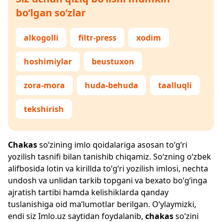
bo‘lgan so‘zlar
alkogolli
filtr-press
xodim
hoshimiylar
beustuxon
zora-mora
huda-behuda
taalluqli
tekshirish
Chakas
so‘zining imlo qoidalariga asosan to‘g‘ri
yozilish tasnifi bilan tanishib chiqamiz. So‘zning o‘zbek
alifbosida lotin va kirillda to‘g‘ri yozilish imlosi, nechta
undosh va unlidan tarkib topgani va bexato bo‘g‘inga
ajratish tartibi hamda kelishiklarda qanday
tuslanishiga oid ma’lumotlar berilgan. O‘ylaymizki,
endi siz
Imlo.uz
saytidan foydalanib,
chakas
so‘zini