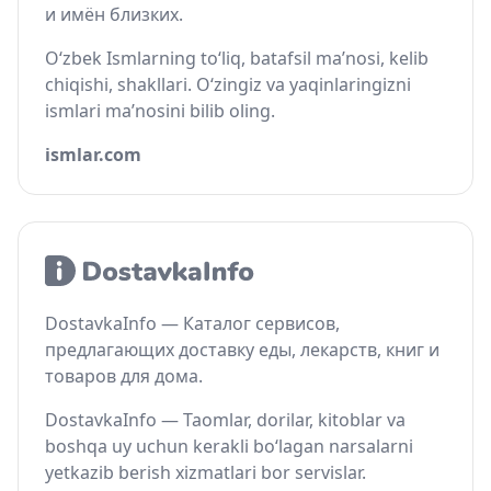
и имён близких.
O‘zbek Ismlarning to‘liq, batafsil ma’nosi, kelib
chiqishi, shakllari. O‘zingiz va yaqinlaringizni
ismlari ma’nosini bilib oling.
ismlar.com
DostavkaInfo — Каталог сервисов,
предлагающих доставку еды, лекарств, книг и
товаров для дома.
DostavkaInfo — Taomlar, dorilar, kitoblar va
boshqa uy uchun kerakli bo‘lagan narsalarni
yetkazib berish xizmatlari bor servislar.