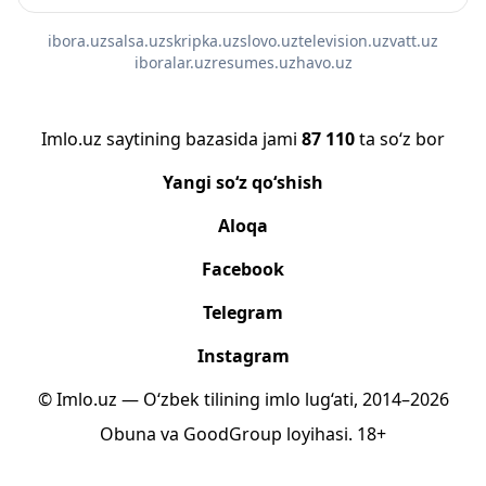
ibora.uz
salsa.uz
skripka.uz
slovo.uz
television.uz
vatt.uz
iboralar.uz
resumes.uz
havo.uz
Imlo.uz saytining bazasida jami
87 110
ta so‘z bor
Yangi so‘z qo‘shish
Aloqa
Facebook
Telegram
Instagram
© Imlo.uz — O‘zbek tilining imlo lug‘ati, 2014–2026
Obuna
va
GoodGroup
loyihasi.
18+