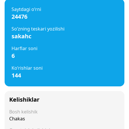
Saytdagi o‘rni
24476
So‘zning teskari yozilishi
sakahc
Harflar soni
6
Ko‘rishlar soni
144
Kelishiklar
Bosh kelishik
Chakas