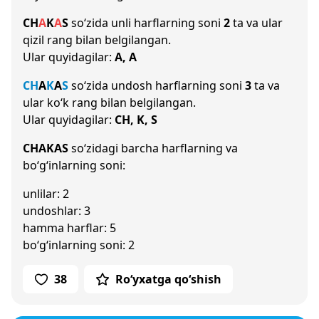
CH
A
K
A
S
so‘zida unli harflarning soni
2
ta va ular
qizil rang bilan belgilangan.
Ular quyidagilar:
A, A
CH
A
K
A
S
so‘zida undosh harflarning soni
3
ta va
ular ko‘k rang bilan belgilangan.
Ular quyidagilar:
CH, K, S
CHAKAS
so‘zidagi barcha harflarning va
bo‘g‘inlarning soni:
unlilar: 2
undoshlar: 3
hamma harflar: 5
bo‘g‘inlarning soni: 2
38
Ro‘yxatga qo‘shish