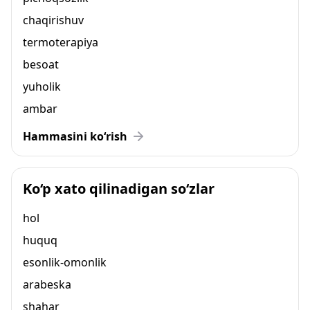
chaqirishuv
termoterapiya
besoat
yuholik
ambar
Hammasini ko‘rish
Ko‘p xato qilinadigan so‘zlar
hol
huquq
esonlik-omonlik
arabeska
shahar