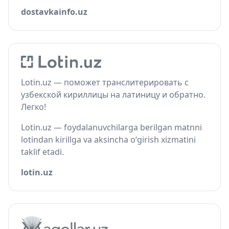
dostavkainfo.uz
Lotin.uz — поможет транслитерировать с
узбекской кириллицы на латиницу и обратно.
Легко!
Lotin.uz — foydalanuvchilarga berilgan matnni
lotindan kirillga va aksincha o‘girish xizmatini
taklif etadi.
lotin.uz