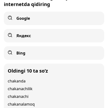
internetda qidiring
Google
Яндекс
Bing
Oldingi 10 ta so‘z
chakanda
chakanachilik
chakanachi
chakanalamoq