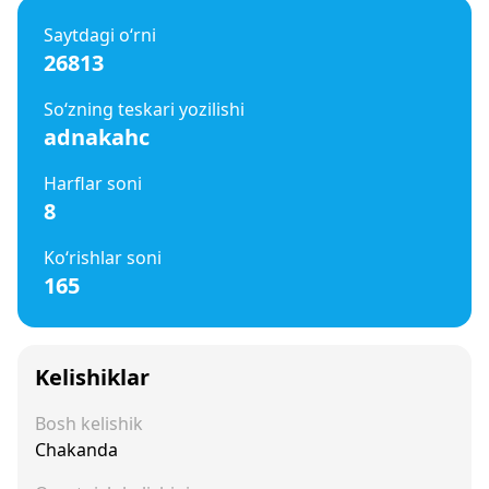
Saytdagi o‘rni
26813
So‘zning teskari yozilishi
adnakahc
Harflar soni
8
Ko‘rishlar soni
165
Kelishiklar
Bosh kelishik
Chakanda