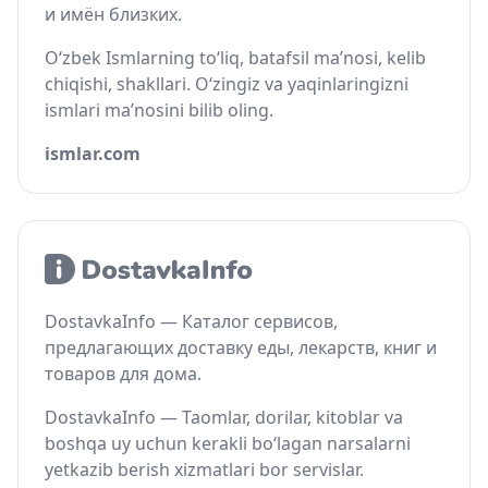
и имён близких.
O‘zbek Ismlarning to‘liq, batafsil ma’nosi, kelib
chiqishi, shakllari. O‘zingiz va yaqinlaringizni
ismlari ma’nosini bilib oling.
ismlar.com
DostavkaInfo — Каталог сервисов,
предлагающих доставку еды, лекарств, книг и
товаров для дома.
DostavkaInfo — Taomlar, dorilar, kitoblar va
boshqa uy uchun kerakli bo‘lagan narsalarni
yetkazib berish xizmatlari bor servislar.