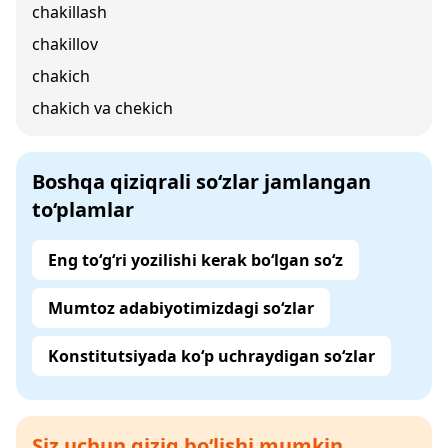
chakillash
chakillov
chakich
chakich va chekich
Boshqa qiziqrali so‘zlar jamlangan
to‘plamlar
Eng to‘g‘ri yozilishi kerak bo‘lgan so‘z
Mumtoz adabiyotimizdagi so‘zlar
Konstitutsiyada ko‘p uchraydigan so‘zlar
Siz uchun qiziq bo‘lishi mumkin