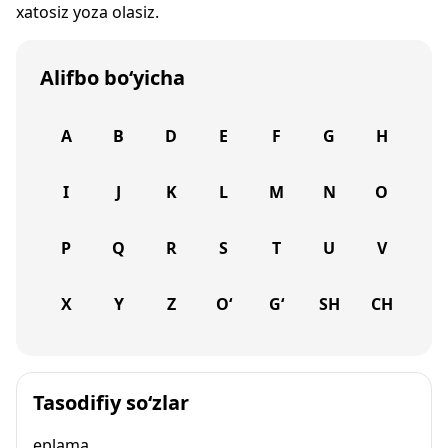
xatosiz yoza olasiz.
Alifbo bo‘yicha
A
B
D
E
F
G
H
I
J
K
L
M
N
O
P
Q
R
S
T
U
V
X
Y
Z
O‘
G‘
SH
CH
Tasodifiy so‘zlar
eplama