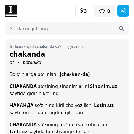
ЎЗ
0
Imlo.uz
saytida
chakanda
so‘zining yozilishi
chakanda
ot
botanika
•
Bo‘g‘inlarga bo‘linishi:
[cha-kan-da]
CHAKANDA
so‘zining sinonimlarini
Sinonim.uz
saytida qidirib ko‘ring.
ЧАКАНДА
so‘zining kirillcha yozilishi
Lotin.uz
sayti tomonidan taqdim qilingan.
CHAKANDA
so‘zining ma’nosi va izohi bilan
Izoh.uz
saytida tanishsangiz bo‘ladi.