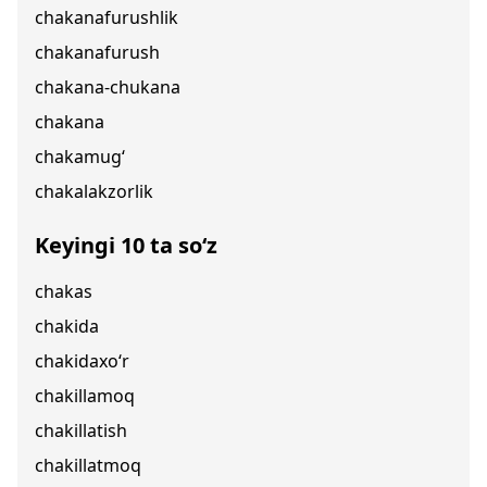
chakanafurushlik
chakanafurush
chakana-chukana
chakana
chakamug‘
chakalakzorlik
Keyingi 10 ta so‘z
chakas
chakida
chakidaxo‘r
chakillamoq
chakillatish
chakillatmoq