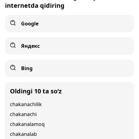
internetda qidiring
Google
Яндекс
Bing
Oldingi 10 ta so‘z
chakanachilik
chakanachi
chakanalamoq
chakanalab