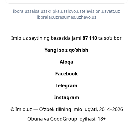
ibora.uz
salsa.uz
skripka.uz
slovo.uz
television.uz
vatt.uz
iboralar.uz
resumes.uz
havo.uz
Imlo.uz saytining bazasida jami
87 110
ta so‘z bor
Yangi so‘z qo‘shish
Aloqa
Facebook
Telegram
Instagram
© Imlo.uz — O‘zbek tilining imlo lug‘ati, 2014–2026
Obuna
va
GoodGroup
loyihasi.
18+