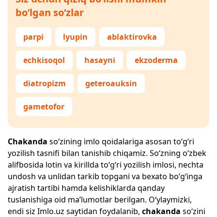
bo‘lgan so‘zlar
parpi
lyupin
ablaktirovka
echkisoqol
hasayni
ekzoderma
diatropizm
geteroauksin
gametofor
Chakanda
so‘zining imlo qoidalariga asosan to‘g‘ri
yozilish tasnifi bilan tanishib chiqamiz. So‘zning o‘zbek
alifbosida lotin va kirillda to‘g‘ri yozilish imlosi, nechta
undosh va unlidan tarkib topgani va bexato bo‘g‘inga
ajratish tartibi hamda kelishiklarda qanday
tuslanishiga oid ma’lumotlar berilgan. O‘ylaymizki,
endi siz
Imlo.uz
saytidan foydalanib,
chakanda
so‘zini