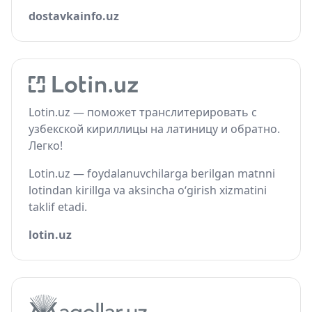
dostavkainfo.uz
Lotin.uz — поможет транслитерировать с
узбекской кириллицы на латиницу и обратно.
Легко!
Lotin.uz — foydalanuvchilarga berilgan matnni
lotindan kirillga va aksincha o‘girish xizmatini
taklif etadi.
lotin.uz