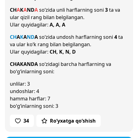
CH
A
K
A
N
D
A
so‘zida unli harflarning soni
3
ta va
ular qizil rang bilan belgilangan.
Ular quyidagilar:
A, A, A
CH
A
K
A
N
D
A
so‘zida undosh harflarning soni
4
ta
va ular ko‘k rang bilan belgilangan.
Ular quyidagilar:
CH, K, N, D
CHAKANDA
so‘zidagi barcha harflarning va
bo‘g‘inlarning soni:
unlilar: 3
undoshlar: 4
hamma harflar: 7
bo‘g‘inlarning soni: 3
34
Ro‘yxatga qo‘shish