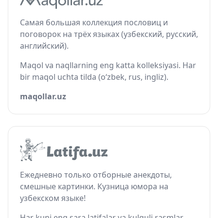
Самая большая коллекция пословиц и
поговорок на трёх языках (узбекский, русский,
английский).
Maqol va naqllarning eng katta kolleksiyasi. Har
bir maqol uchta tilda (o‘zbek, rus, ingliz).
maqollar.uz
Ежедневно только отборные анекдоты,
смешные картинки. Кузница юмора на
узбекском языке!
Har kuni eng sara latifalar va kulguli rasmlar.