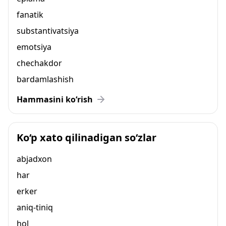
fanatik
substantivatsiya
emotsiya
chechakdor
bardamlashish
Hammasini ko‘rish
Ko‘p xato qilinadigan so‘zlar
abjadxon
har
erker
aniq-tiniq
hol