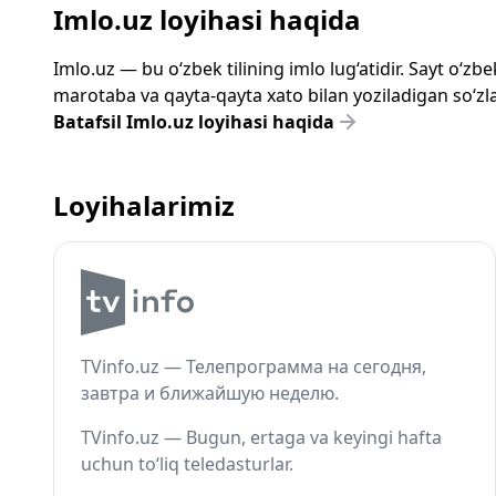
Imlo.uz loyihasi haqida
Imlo.uz — bu o‘zbek tilining imlo lug‘atidir. Sayt o‘
marotaba va qayta-qayta xato bilan yoziladigan so‘zlar
Batafsil Imlo.uz loyihasi haqida
Loyihalarimiz
TVinfo.uz — Телепрограмма на сегодня,
завтра и ближайшую неделю.
TVinfo.uz — Bugun, ertaga va keyingi hafta
uchun to‘liq teledasturlar.