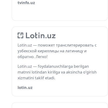
tvinfo.uz
Lotin.uz — поможет транслитерировать с
узбекской кириллицы на латиницу и
обратно. Легко!
Lotin.uz — foydalanuvchilarga berilgan
matnni lotindan kirillga va aksincha o‘girish
xizmatini taklif etadi.
lotin.uz