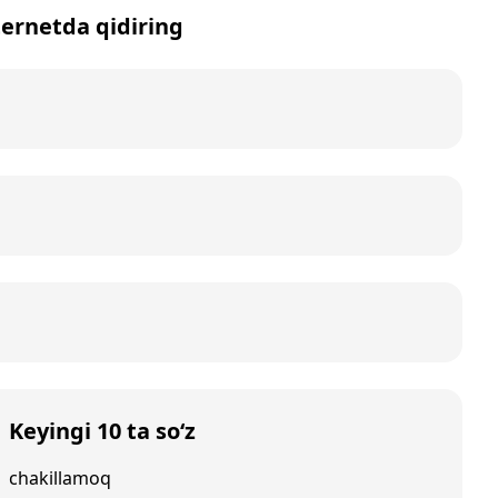
nternetda qidiring
Keyingi 10 ta so‘z
chakillamoq