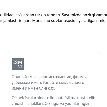
zbek tilidagi so‘zlardan tarkib topgan. Saytimizda hozirgi za
 jamlashtirilgan. Mana shu so‘zlar asosida yaratilgan imlo lug
Полный смысл, происхождение, формы
узбекских имён. Узнайте смысл своего
имени и имён близких.
O‘zbek Ismlarning to‘liq, batafsil ma’nosi, kelib
chiqishi, shakllari. O‘zingiz va yaqinlaringizni