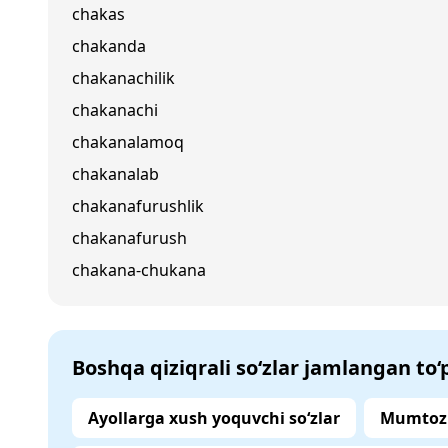
chakas
chakanda
chakanachilik
chakanachi
chakanalamoq
chakanalab
chakanafurushlik
chakanafurush
chakana-chukana
Boshqa qiziqrali so‘zlar jamlangan to
Ayollarga xush yoquvchi so‘zlar
Mumtoz 