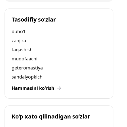
Tasodifiy so‘zlar
duho‘l
zanjira
taqashish
mudofaachi
geteromastiya
sandalyopkich
Hammasini ko‘rish
Ko‘p xato qilinadigan so‘zlar