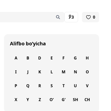
ЎЗ
0
Alifbo bo‘yicha
A
B
D
E
F
G
H
I
J
K
L
M
N
O
P
Q
R
S
T
U
V
X
Y
Z
O‘
G‘
SH
CH