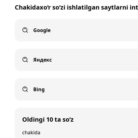
Chakidaxo‘r so‘zi ishlatilgan saytlarni i
Google
Яндекс
Bing
Oldingi 10 ta so‘z
chakida