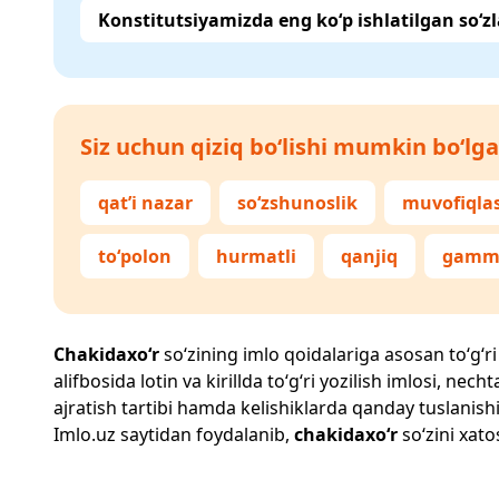
Konstitutsiyamizda eng ko‘p ishlatilgan so‘zl
Siz uchun qiziq bo‘lishi mumkin bo‘lga
qat’i nazar
so‘zshunoslik
muvofiqla
to‘polon
hurmatli
qanjiq
gamma
Chakidaxo‘r
so‘zining imlo qoidalariga asosan to‘g‘ri 
alifbosida lotin va kirillda to‘g‘ri yozilish imlosi, n
ajratish tartibi hamda kelishiklarda qanday tuslanishi
Imlo.uz
saytidan foydalanib,
chakidaxo‘r
so‘zini xato