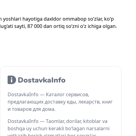
mon yoshlari hayotiga daxldor ommabop so‘zlar, ko‘p
‘ati sayti, 87 000 dan ortiq so‘zni o‘z ichiga olgan.
DostavkaInfo — Каталог сервисов,
предлагающих доставку еды, лекарств, книг
и товаров для дома.
DostavkaInfo — Taomlar, dorilar, kitoblar va
boshqa uy uchun kerakli bo‘lagan narsalarni
yetkazib berish xizmatlari bor servislar.