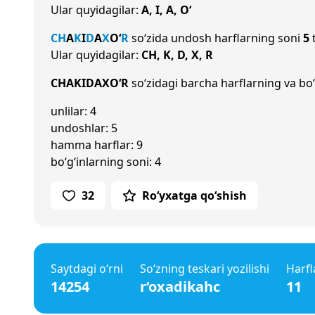
Ular quyidagilar:
A, I, A, O‘
CH
A
K
I
D
A
X
O‘
R
so‘zida undosh harflarning soni
5
t
Ular quyidagilar:
CH, K, D, X, R
CHAKIDAXO‘R
so‘zidagi barcha harflarning va bo‘
unlilar: 4
undoshlar: 5
hamma harflar: 9
bo‘g‘inlarning soni: 4
32
Ro‘yxatga qo‘shish
Saytdagi o‘rni
So‘zning teskari yozilishi
Harfl
14254
r‘oxadikahc
11