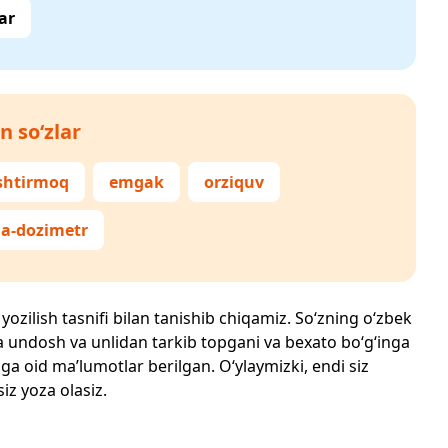
ar
n so‘zlar
shtirmoq
emgak
orziquv
-dozimetr
yozilish tasnifi bilan tanishib chiqamiz. So‘zning o‘zbek
echta undosh va unlidan tarkib topgani va bexato bo‘g‘inga
ga oid ma’lumotlar berilgan. O‘ylaymizki, endi siz
siz yoza olasiz.