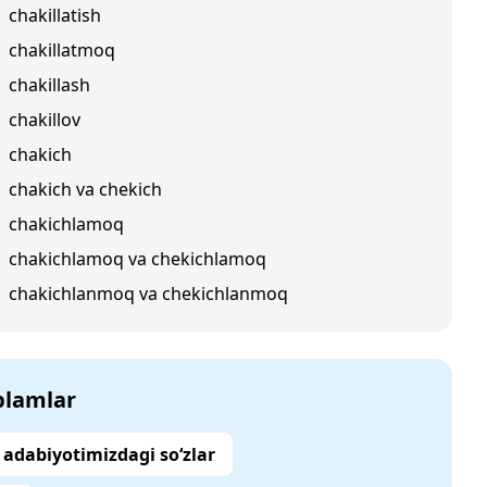
chakillatish
chakillatmoq
chakillash
chakillov
chakich
chakich va chekich
chakichlamoq
chakichlamoq va chekichlamoq
chakichlanmoq va chekichlanmoq
‘plamlar
adabiyotimizdagi so‘zlar