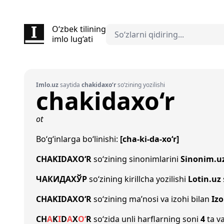
O‘zbek tilining
imlo lug‘ati
Imlo.uz
saytida
chakidaxo‘r
so‘zining yozilishi
chakidaxo‘r
ot
Bo‘g‘inlarga bo‘linishi:
[cha-ki-da-xo‘r]
CHAKIDAXO‘R
so‘zining sinonimlarini
Sinonim.u
ЧАКИДАХЎР
so‘zining kirillcha yozilishi
Lotin.uz
CHAKIDAXO‘R
so‘zining ma’nosi va izohi bilan
Iz
CH
A
K
I
D
A
X
O‘
R
so‘zida unli harflarning soni
4
ta va