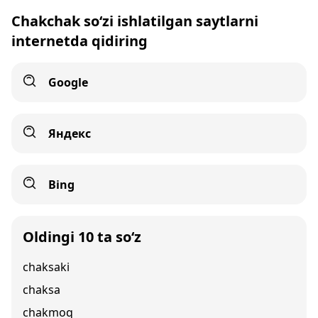
Chakchak so‘zi ishlatilgan saytlarni
internetda qidiring
Google
Яндекс
Bing
Oldingi 10 ta so‘z
chaksaki
chaksa
chakmoq