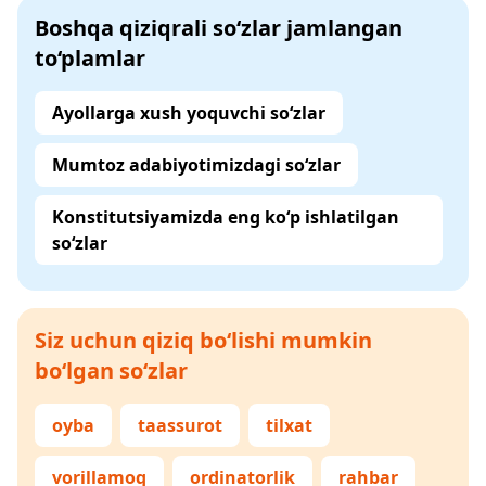
Boshqa qiziqrali so‘zlar jamlangan
to‘plamlar
Ayollarga xush yoquvchi so‘zlar
Mumtoz adabiyotimizdagi so‘zlar
Konstitutsiyamizda eng ko‘p ishlatilgan
so‘zlar
Siz uchun qiziq bo‘lishi mumkin
bo‘lgan so‘zlar
oyba
taassurot
tilxat
vorillamoq
ordinatorlik
rahbar