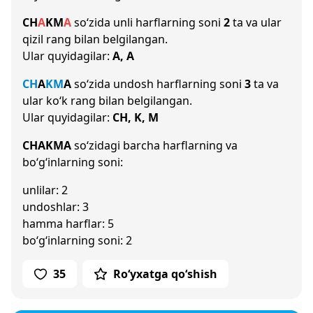
CH
A
K
M
A
so‘zida unli harflarning soni
2
ta va ular
qizil rang bilan belgilangan.
Ular quyidagilar:
A, A
CH
A
K
M
A
so‘zida undosh harflarning soni
3
ta va
ular ko‘k rang bilan belgilangan.
Ular quyidagilar:
CH, K, M
CHAKMA
so‘zidagi barcha harflarning va
bo‘g‘inlarning soni:
unlilar: 2
undoshlar: 3
hamma harflar: 5
bo‘g‘inlarning soni: 2
35
Ro‘yxatga qo‘shish