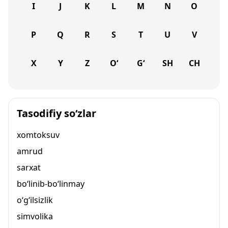
I
J
K
L
M
N
O
P
Q
R
S
T
U
V
X
Y
Z
O‘
G‘
SH
CH
Tasodifiy so‘zlar
xomtoksuv
amrud
sarxat
bo‘linib-bo‘linmay
o‘g‘ilsizlik
simvolika