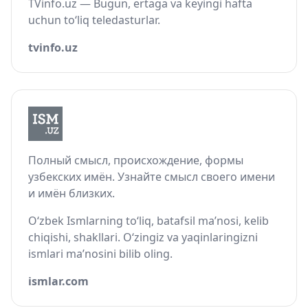
TVinfo.uz — Bugun, ertaga va keyingi hafta
uchun to‘liq teledasturlar.
tvinfo.uz
Полный смысл, происхождение, формы
узбекских имён. Узнайте смысл своего имени
и имён близких.
O‘zbek Ismlarning to‘liq, batafsil ma’nosi, kelib
chiqishi, shakllari. O‘zingiz va yaqinlaringizni
ismlari ma’nosini bilib oling.
ismlar.com