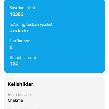
Saytdagi o‘rni
10306
So‘zning teskari yozilishi
amkahc
Harflar soni
6
Ko‘rishlar soni
124
Kelishiklar
Bosh kelishik
Chakma