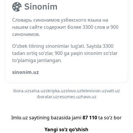
Словарь синонимов узбекского языка на
нашем сайте содержит более 3300 слов и 900
синонимов.
O‘zbek tilining sinonimlar lug‘ati. Saytda 3300
tadan ortiq so‘zlar, 900 ga yaqin sinonim so‘zlar
to‘plamiga jamlangan.
sinonim.uz
ibora.uz
salsa.uz
skripka.uz
slovo.uz
television.uz
vatt.uz
iboralar.uz
resumes.uz
havo.uz
Imlo.uz saytining bazasida jami
87 110
ta so‘z bor
Yangi so‘z qo‘shish