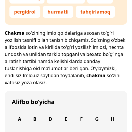
pergidrol
hurmatli
tahqirlamoq
Chakma
so‘zining imlo qoidalariga asosan to‘g‘ri
yozilish tasnifi bilan tanishib chiqamiz. So‘zning o‘zbek
alifbosida lotin va kirillda to‘g‘ri yozilish imlosi, nechta
undosh va unlidan tarkib topgani va bexato bo‘g‘inga
ajratish tartibi hamda kelishiklarda qanday
tuslanishiga oid ma’lumotlar berilgan. O‘ylaymizki,
endi siz
Imlo.uz
saytidan foydalanib,
chakma
so‘zini
xatosiz yoza olasiz.
Alifbo bo‘yicha
A
B
D
E
F
G
H