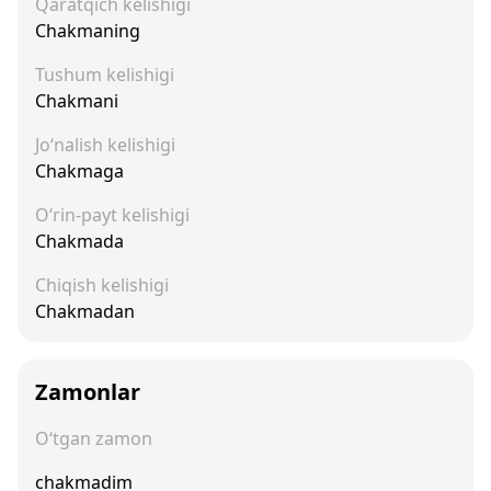
Qaratqich kelishigi
Chakmaning
Tushum kelishigi
Chakmani
Jo‘nalish kelishigi
Chakmaga
O‘rin-payt kelishigi
Chakmada
Chiqish kelishigi
Chakmadan
Zamonlar
O‘tgan zamon
chakmadim