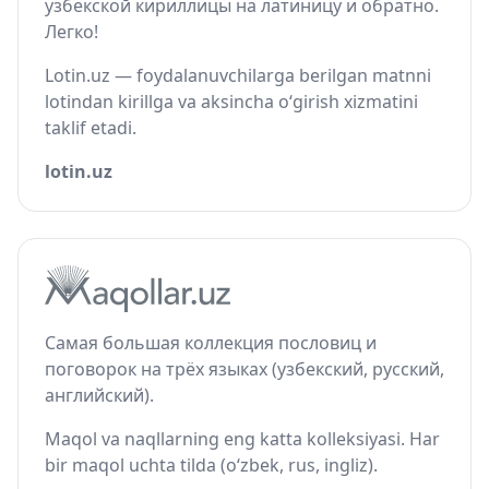
узбекской кириллицы на латиницу и обратно.
Легко!
Lotin.uz — foydalanuvchilarga berilgan matnni
lotindan kirillga va aksincha o‘girish xizmatini
taklif etadi.
lotin.uz
Самая большая коллекция пословиц и
поговорок на трёх языках (узбекский, русский,
английский).
Maqol va naqllarning eng katta kolleksiyasi. Har
bir maqol uchta tilda (o‘zbek, rus, ingliz).