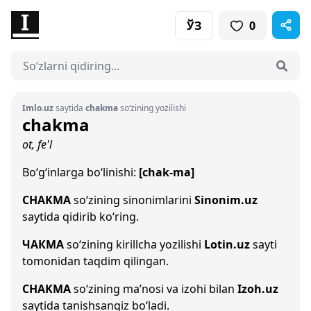
ЎЗ
0
Imlo.uz
saytida
chakma
so‘zining yozilishi
chakma
ot, fe'l
Bo‘g‘inlarga bo‘linishi:
[chak-ma]
CHAKMA
so‘zining sinonimlarini
Sinonim.uz
saytida qidirib ko‘ring.
ЧАКМА
so‘zining kirillcha yozilishi
Lotin.uz
sayti
tomonidan taqdim qilingan.
CHAKMA
so‘zining ma’nosi va izohi bilan
Izoh.uz
saytida tanishsangiz bo‘ladi.