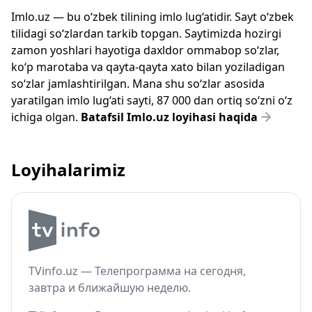
Imlo.uz — bu o‘zbek tilining imlo lug‘atidir. Sayt o‘zbek
tilidagi so‘zlardan tarkib topgan. Saytimizda hozirgi
zamon yoshlari hayotiga daxldor ommabop so‘zlar,
ko‘p marotaba va qayta-qayta xato bilan yoziladigan
so‘zlar jamlashtirilgan. Mana shu so‘zlar asosida
yaratilgan imlo lug‘ati sayti, 87 000 dan ortiq so‘zni o‘z
ichiga olgan.
Batafsil Imlo.uz loyihasi haqida
Loyihalarimiz
TVinfo.uz — Телепрограмма на сегодня,
завтра и ближайшую неделю.