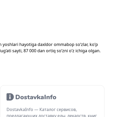
mon yoshlari hayotiga daxldor ommabop so‘zlar, ko‘p
‘ati sayti, 87 000 dan ortiq so‘zni o‘z ichiga olgan.
DostavkaInfo — Каталог сервисов,
предлагающих доставку еды, лекарств, книг