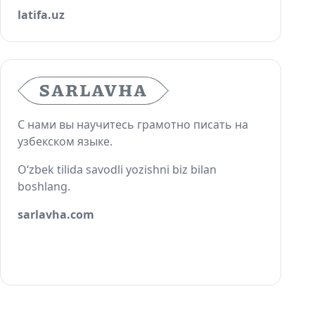
latifa.uz
С нами вы научитесь грамотно писать на
узбекском языке.
O‘zbek tilida savodli yozishni biz bilan
boshlang.
sarlavha.com