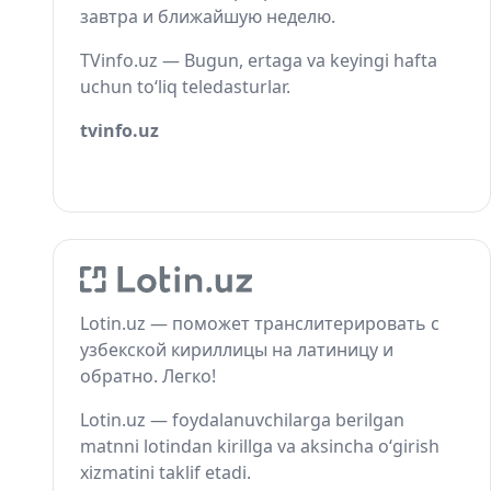
завтра и ближайшую неделю.
TVinfo.uz — Bugun, ertaga va keyingi hafta
uchun to‘liq teledasturlar.
tvinfo.uz
Lotin.uz — поможет транслитерировать с
узбекской кириллицы на латиницу и
обратно. Легко!
Lotin.uz — foydalanuvchilarga berilgan
matnni lotindan kirillga va aksincha o‘girish
xizmatini taklif etadi.