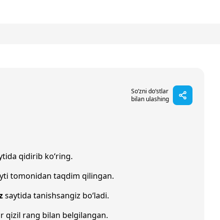
So‘zni do‘stlar
bilan ulashing
tida qidirib ko‘ring.
yti tomonidan taqdim qilingan.
z
saytida tanishsangiz bo‘ladi.
r qizil rang bilan belgilangan.