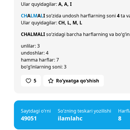
Ular quyidagilar:
A, A, I
CH
A
L
M
A
L
I
so‘zida undosh harflarning soni
4
ta v
Ular quyidagilar:
CH, L, M, L
CHALMALI
so‘zidagi barcha harflarning va bo‘g‘in
unlilar: 3
undoshlar: 4
hamma harflar: 7
bo‘g‘inlarning soni: 3
5
Ro‘yxatga qo‘shish
Saytdagi o‘rni
So‘zning teskari yozilishi
Harfl
49051
ilamlahc
8