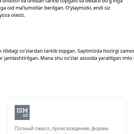
echta undosh va unlidan tarkib topgani va bexato bo‘g‘inga
ga oid ma’lumotlar berilgan. O‘ylaymizki, endi siz
yoza olasiz.
zbek tilidagi so‘zlardan tarkib topgan. Saytimizda hozirgi za
 jamlashtirilgan. Mana shu so‘zlar asosida yaratilgan imlo lug
Полный смысл, происхождение, формы