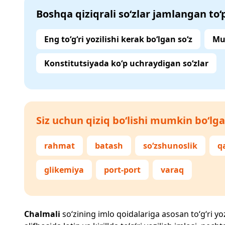
Boshqa qiziqrali so‘zlar jamlangan to
Eng to‘g‘ri yozilishi kerak bo‘lgan so‘z
Mu
Konstitutsiyada ko‘p uchraydigan so‘zlar
Siz uchun qiziq bo‘lishi mumkin bo‘lga
rahmat
batash
so‘zshunoslik
qa
glikemiya
port-port
varaq
Chalmali
so‘zining imlo qoidalariga asosan to‘g‘ri yoz