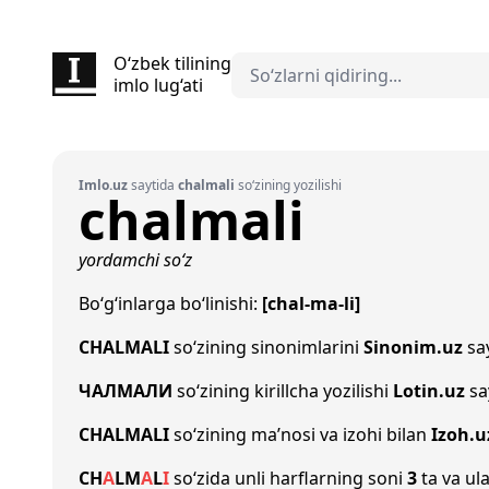
O‘zbek tilining
imlo lug‘ati
Imlo.uz
saytida
chalmali
so‘zining yozilishi
chalmali
yordamchi so‘z
Bo‘g‘inlarga bo‘linishi:
[chal-ma-li]
CHALMALI
so‘zining sinonimlarini
Sinonim.uz
say
ЧАЛМАЛИ
so‘zining kirillcha yozilishi
Lotin.uz
sa
CHALMALI
so‘zining ma’nosi va izohi bilan
Izoh.u
CH
A
L
M
A
L
I
so‘zida unli harflarning soni
3
ta va ula