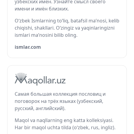
узбекских имён. Узнайте смысл своего
имени и имён близких.
O‘zbek Ismlarning to‘liq, batafsil ma’nosi, kelib
chiqishi, shakllari. O‘zingiz va yaqinlaringizni
ismlari ma’nosini bilib oling.
ismlar.com
Самая большая коллекция пословиц и
поговорок на трёх языках (узбекский,
русский, английский).
Maqol va naqllarning eng katta kolleksiyasi.
Har bir maqol uchta tilda (o‘zbek, rus, ingliz).