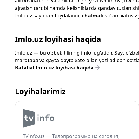
alifbosida lotin va kirillda to‘g‘ri yozilish imlosi, n
ajratish tartibi hamda kelishiklarda qanday tuslanishi
Imlo.uz
saytidan foydalanib,
chalmali
so‘zini xatosiz 
Imlo.uz loyihasi haqida
Imlo.uz — bu o‘zbek tilining imlo lug‘atidir. Sayt o‘
marotaba va qayta-qayta xato bilan yoziladigan so‘zlar
Batafsil Imlo.uz loyihasi haqida
Loyihalarimiz
TVinfo.uz — Телепрограмма на сегодня,