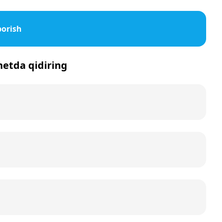
borish
rnetda qidiring