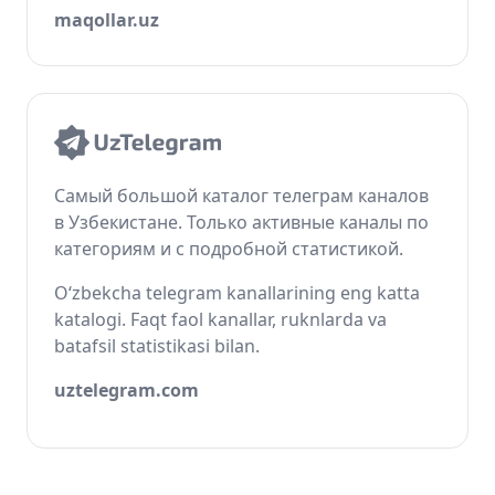
maqollar.uz
Самый большой каталог телеграм каналов
в Узбекистане. Только активные каналы по
категориям и с подробной статистикой.
O‘zbekcha telegram kanallarining eng katta
katalogi. Faqt faol kanallar, ruknlarda va
batafsil statistikasi bilan.
uztelegram.com