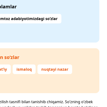
‘plamlar
mtoz adabiyotimizdagi so‘zlar
n so‘zlar
t’iy
ismaloq
nuqtayi nazar
ilish tasnifi bilan tanishib chiqamiz. So‘zning o‘zbek