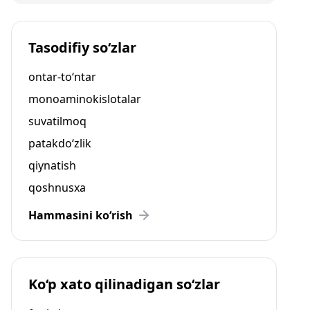
Tasodifiy so‘zlar
ontar-to‘ntar
monoaminokislotalar
suvatilmoq
patakdo‘zlik
qiynatish
qoshnusxa
Hammasini ko‘rish
Ko‘p xato qilinadigan so‘zlar