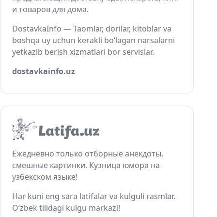
и товаров для дома.
DostavkaInfo — Taomlar, dorilar, kitoblar va
boshqa uy uchun kerakli bo‘lagan narsalarni
yetkazib berish xizmatlari bor servislar.
dostavkainfo.uz
Ежедневно только отборные анекдоты,
смешные картинки. Кузница юмора на
узбекском языке!
Har kuni eng sara latifalar va kulguli rasmlar.
O‘zbek tilidagi kulgu markazi!