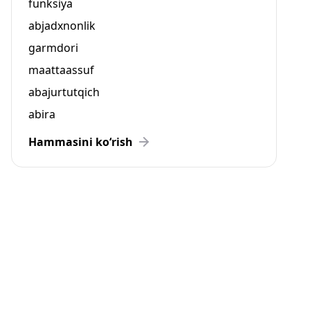
funksiya
abjadxnonlik
garmdori
maattaassuf
abajurtutqich
abira
Hammasini ko‘rish