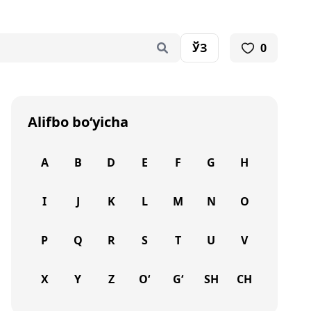
ЎЗ
0
Alifbo bo‘yicha
A
B
D
E
F
G
H
I
J
K
L
M
N
O
P
Q
R
S
T
U
V
X
Y
Z
O‘
G‘
SH
CH