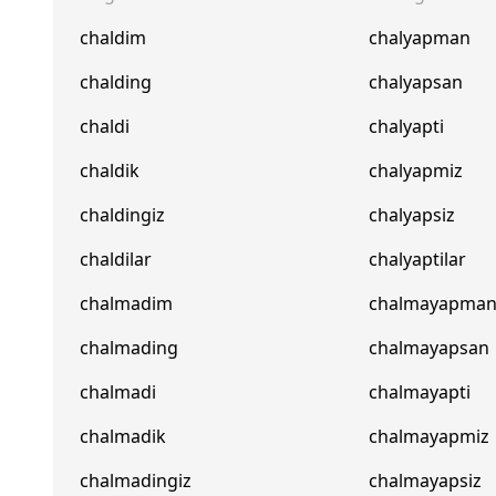
chaldim
chalyapman
chalding
chalyapsan
chaldi
chalyapti
chaldik
chalyapmiz
chaldingiz
chalyapsiz
chaldilar
chalyaptilar
chalmadim
chalmayapma
chalmading
chalmayapsan
chalmadi
chalmayapti
chalmadik
chalmayapmiz
chalmadingiz
chalmayapsiz