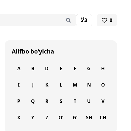
ЎЗ
0
Alifbo bo‘yicha
A
B
D
E
F
G
H
I
J
K
L
M
N
O
P
Q
R
S
T
U
V
X
Y
Z
O‘
G‘
SH
CH