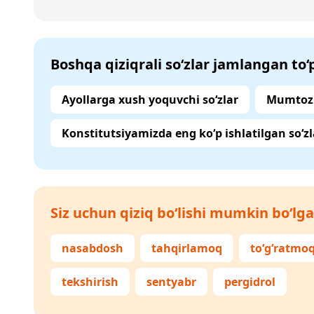
Boshqa qiziqrali so‘zlar jamlangan to
Ayollarga xush yoquvchi so‘zlar
Mumtoz 
Konstitutsiyamizda eng ko‘p ishlatilgan so‘zl
Siz uchun qiziq bo‘lishi mumkin bo‘lga
nasabdosh
tahqirlamoq
to‘g‘ratmo
tekshirish
sentyabr
pergidrol