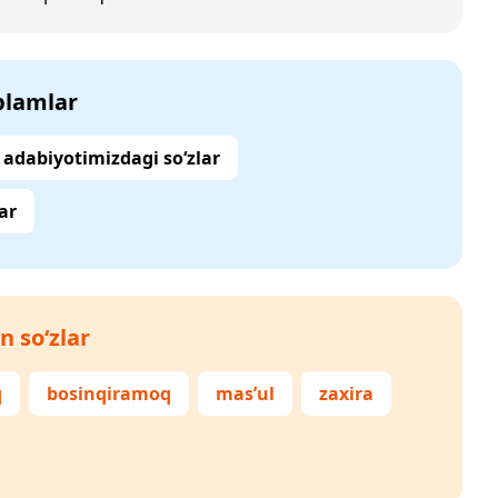
‘plamlar
adabiyotimizdagi so‘zlar
ar
n so‘zlar
q
bosinqiramoq
mas’ul
zaxira