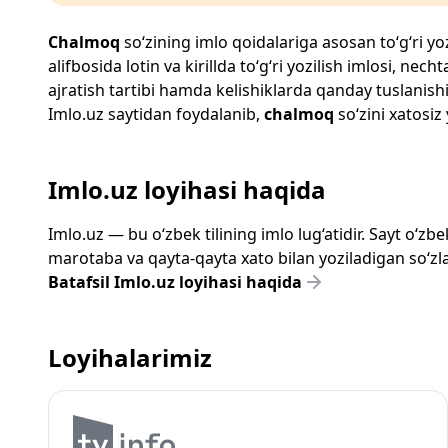
Chalmoq
so‘zining imlo qoidalariga asosan to‘g‘ri yoz
alifbosida lotin va kirillda to‘g‘ri yozilish imlosi, n
ajratish tartibi hamda kelishiklarda qanday tuslanishi
Imlo.uz
saytidan foydalanib,
chalmoq
so‘zini xatosiz 
Imlo.uz loyihasi haqida
Imlo.uz — bu o‘zbek tilining imlo lug‘atidir. Sayt o‘
marotaba va qayta-qayta xato bilan yoziladigan so‘zlar
Batafsil Imlo.uz loyihasi haqida
Loyihalarimiz