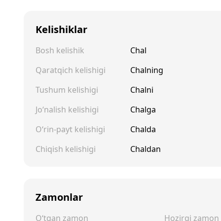
Kelishiklar
Bosh kelishik
Chal
Qaratqich kelishigi
Chalning
Tushum kelishigi
Chalni
Jo‘nalish kelishigi
Chalga
O‘rin-payt kelishigi
Chalda
Chiqish kelishigi
Chaldan
Zamonlar
O‘tgan zamon
Hozirgi zamon