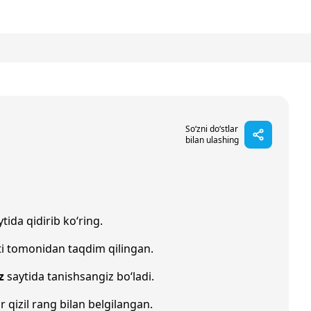
So‘zni do‘stlar
bilan ulashing
tida qidirib ko‘ring.
i tomonidan taqdim qilingan.
z
saytida tanishsangiz bo‘ladi.
r qizil rang bilan belgilangan.