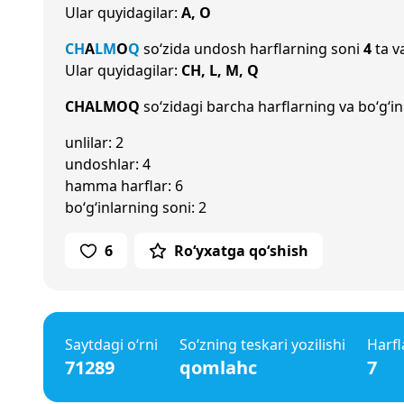
Ular quyidagilar:
A, O
CH
A
L
M
O
Q
so‘zida undosh harflarning soni
4
ta v
Ular quyidagilar:
CH, L, M, Q
CHALMOQ
so‘zidagi barcha harflarning va bo‘g‘in
unlilar: 2
undoshlar: 4
hamma harflar: 6
bo‘g‘inlarning soni: 2
6
Ro‘yxatga qo‘shish
Saytdagi o‘rni
So‘zning teskari yozilishi
Harfl
71289
qomlahc
7