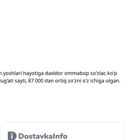
mon yoshlari hayotiga daxldor ommabop so‘zlar, ko‘p
‘ati sayti, 87 000 dan ortiq so‘zni o‘z ichiga olgan.