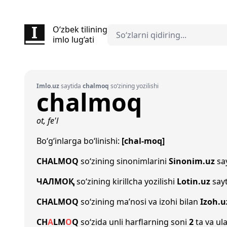
O‘zbek tilining
imlo lug‘ati
Imlo.uz
saytida
chalmoq
so‘zining yozilishi
chalmoq
ot, fe'l
Bo‘g‘inlarga bo‘linishi:
[chal-moq]
CHALMOQ
so‘zining sinonimlarini
Sinonim.uz
say
ЧАЛМОҚ
so‘zining kirillcha yozilishi
Lotin.uz
sayt
CHALMOQ
so‘zining ma’nosi va izohi bilan
Izoh.u
CH
A
L
M
O
Q
so‘zida unli harflarning soni
2
ta va ula