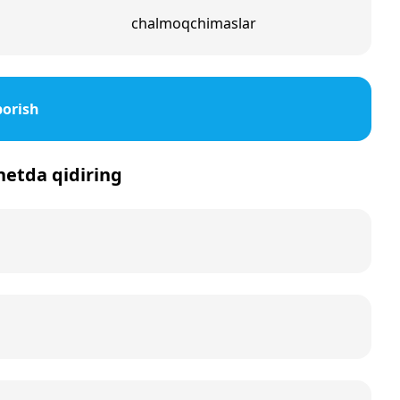
chalmoqchimaslar
borish
rnetda qidiring