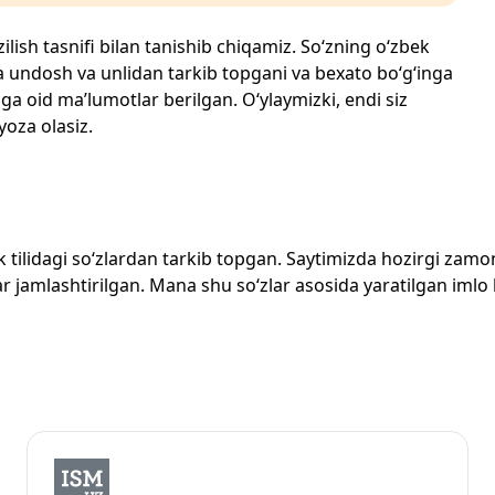
ilish tasnifi bilan tanishib chiqamiz. So‘zning o‘zbek
echta undosh va unlidan tarkib topgani va bexato bo‘g‘inga
ga oid ma’lumotlar berilgan. O‘ylaymizki, endi siz
yoza olasiz.
zbek tilidagi so‘zlardan tarkib topgan. Saytimizda hozirgi za
 jamlashtirilgan. Mana shu so‘zlar asosida yaratilgan imlo lug