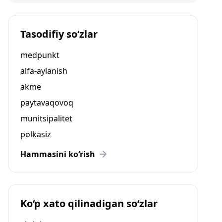
Tasodifiy so‘zlar
medpunkt
alfa-aylanish
akme
paytavaqovoq
munitsipalitet
polkasiz
Hammasini ko‘rish
Ko‘p xato qilinadigan so‘zlar