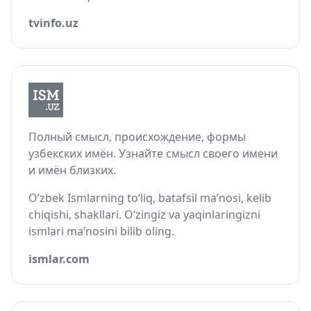
tvinfo.uz
Полный смысл, происхождение, формы
узбекских имён. Узнайте смысл своего имени
и имён близких.
O‘zbek Ismlarning to‘liq, batafsil ma’nosi, kelib
chiqishi, shakllari. O‘zingiz va yaqinlaringizni
ismlari ma’nosini bilib oling.
ismlar.com