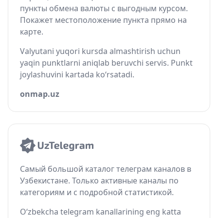
пункты обмена валюты с выгодным курсом.
Покажет местоположение пункта прямо на
карте.
Valyutani yuqori kursda almashtirish uchun
yaqin punktlarni aniqlab beruvchi servis. Punkt
joylashuvini kartada ko‘rsatadi.
onmap.uz
Самый большой каталог телеграм каналов в
Узбекистане. Только активные каналы по
категориям и с подробной статистикой.
O‘zbekcha telegram kanallarining eng katta