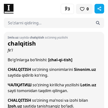
ЎЗ
0
Imlo.uz
saytida
chalqitish
so‘zining yozilishi
chalqitish
fe'l
Bo‘g‘inlarga bo‘linishi:
[chal-qi-tish]
CHALQITISH
so‘zining sinonimlarini
Sinonim.uz
saytida qidirib ko‘ring.
ЧАЛҚИТИШ
so‘zining kirillcha yozilishi
Lotin.uz
sayti tomonidan taqdim qilingan.
CHALQITISH
so‘zining ma’nosi va izohi bilan
Izoh.uz
saytida tanishsangiz bo‘ladi.