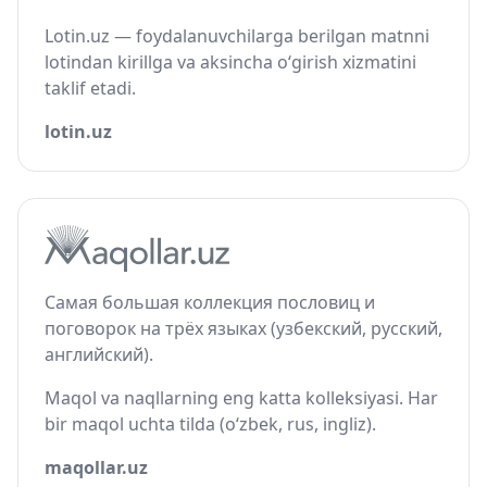
Lotin.uz — foydalanuvchilarga berilgan matnni
lotindan kirillga va aksincha o‘girish xizmatini
taklif etadi.
lotin.uz
Самая большая коллекция пословиц и
поговорок на трёх языках (узбекский, русский,
английский).
Maqol va naqllarning eng katta kolleksiyasi. Har
bir maqol uchta tilda (o‘zbek, rus, ingliz).
maqollar.uz