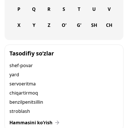
P
Q
R
S
T
U
V
X
Y
Z
O‘
G‘
SH
CH
Tasodifiy so‘zlar
shef-povar
yard
servoeritma
chiqartirmoq
benzilpenitsillin
stroblash
Hammasini ko‘rish