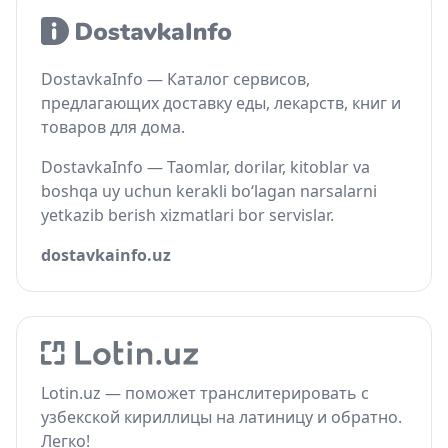
DostavkaInfo — Каталог сервисов,
предлагающих доставку еды, лекарств, книг и
товаров для дома.
DostavkaInfo — Taomlar, dorilar, kitoblar va
boshqa uy uchun kerakli bo‘lagan narsalarni
yetkazib berish xizmatlari bor servislar.
dostavkainfo.uz
Lotin.uz — поможет транслитерировать с
узбекской кириллицы на латиницу и обратно.
Легко!