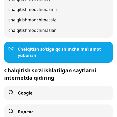
chalqitishmoqchimasmiz
chalqitishmoqchimassiz
chalqitishmoqchimaslar
Chalqitish so‘ziga qo‘shimcha ma'lumot
yuborish
Chalqitish so‘zi ishlatilgan saytlarni
internetda qidiring
Google
Яндекс