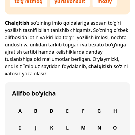
to‘g‘ratmoq
yuriskonsult
moziy
Chalqitish
so‘zining imlo qoidalariga asosan to‘g‘ri
yozilish tasnifi bilan tanishib chiqamiz. So‘zning o‘zbek
alifbosida lotin va kirillda to‘g‘ri yozilish imlosi, nechta
undosh va unlidan tarkib topgani va bexato bo‘g‘inga
ajratish tartibi hamda kelishiklarda qanday
tuslanishiga oid ma’lumotlar berilgan. O‘ylaymizki,
endi siz
Imlo.uz
saytidan foydalanib,
chalqitish
so‘zini
xatosiz yoza olasiz.
Alifbo bo‘yicha
A
B
D
E
F
G
H
I
J
K
L
M
N
O