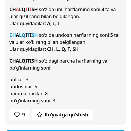
CH
A
L
Q
I
T
I
SH
so‘zida unli harflarning soni
3
ta va
ular qizil rang bilan belgilangan.
Ular quyidagilar:
A, I, I
CH
A
L
Q
I
T
I
SH
so‘zida undosh harflarning soni
5
ta
va ular ko‘k rang bilan belgilangan.
Ular quyidagilar:
CH, L, Q, T, SH
CHALQITISH
so‘zidagi barcha harflarning va
bo‘g‘inlarning soni:
unlilar: 3
undoshlar: 5
hamma harflar: 8
bo‘g‘inlarning soni: 3
9
Ro‘yxatga qo‘shish