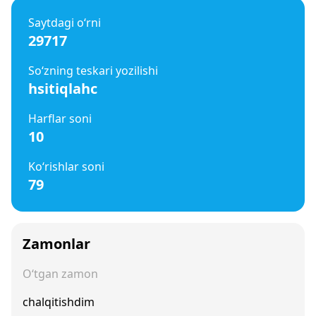
Saytdagi o‘rni
29717
So‘zning teskari yozilishi
hsitiqlahc
Harflar soni
10
Ko‘rishlar soni
79
Zamonlar
O‘tgan zamon
chalqitishdim