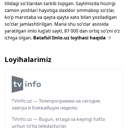
tilidagi so‘zlardan tarkib topgan. Saytimizda hozirgi
zamon yoshlari hayotiga daxldor ommabop so‘zlar,
ko‘p marotaba va qayta-qayta xato bilan yoziladigan
so‘zlar jamlashtirilgan. Mana shu so‘zlar asosida
yaratilgan imlo lug‘ati sayti, 87 000 dan ortiq so‘zni o‘z
ichiga olgan.
Batafsil Imlo.uz loyihasi haqida
Loyihalarimiz
TVinfo.uz — Телепрограмма на сегодня,
завтра и ближайшую неделю.
TVinfo.uz — Bugun, ertaga va keyingi hafta
uchun to‘liq teledasturlar.