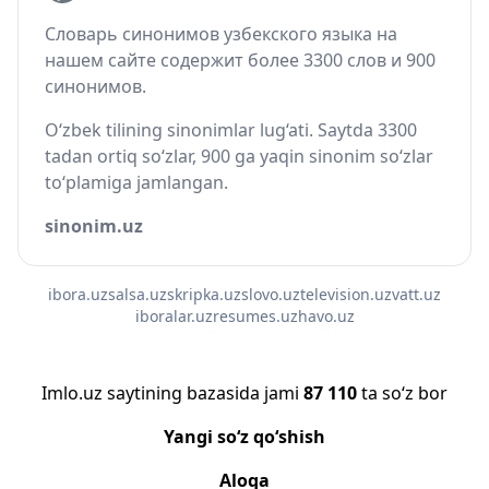
Словарь синонимов узбекского языка на
нашем сайте содержит более 3300 слов и 900
синонимов.
O‘zbek tilining sinonimlar lug‘ati. Saytda 3300
tadan ortiq so‘zlar, 900 ga yaqin sinonim so‘zlar
to‘plamiga jamlangan.
sinonim.uz
ibora.uz
salsa.uz
skripka.uz
slovo.uz
television.uz
vatt.uz
iboralar.uz
resumes.uz
havo.uz
Imlo.uz saytining bazasida jami
87 110
ta so‘z bor
Yangi so‘z qo‘shish
Aloqa