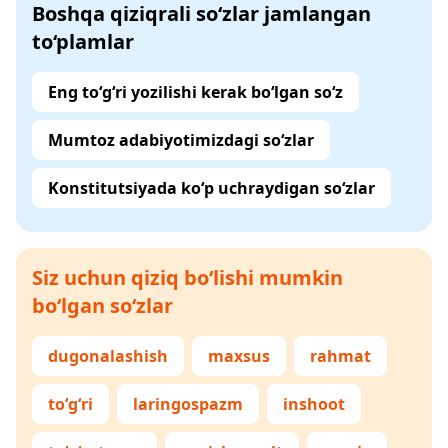
Boshqa qiziqrali so‘zlar jamlangan
to‘plamlar
Eng to‘g‘ri yozilishi kerak bo‘lgan so‘z
Mumtoz adabiyotimizdagi so‘zlar
Konstitutsiyada ko‘p uchraydigan so‘zlar
Siz uchun qiziq bo‘lishi mumkin
bo‘lgan so‘zlar
dugonalashish
maxsus
rahmat
to‘g‘ri
laringospazm
inshoot