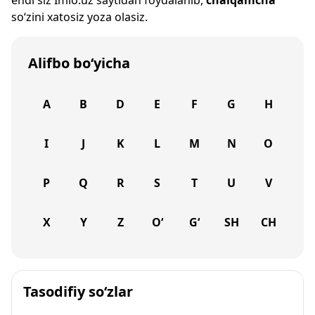
endi siz
Imlo.uz
saytidan foydalanib,
chalqamcha
so‘zini xatosiz yoza olasiz.
Alifbo bo‘yicha
A
B
D
E
F
G
H
I
J
K
L
M
N
O
P
Q
R
S
T
U
V
X
Y
Z
O‘
G‘
SH
CH
Tasodifiy so‘zlar