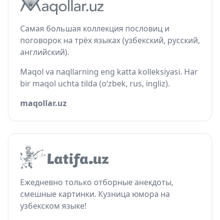
Самая большая коллекция пословиц и
поговорок на трёх языках (узбекский, русский,
английский).
Maqol va naqllarning eng katta kolleksiyasi. Har
bir maqol uchta tilda (o‘zbek, rus, ingliz).
maqollar.uz
Ежедневно только отборные анекдоты,
смешные картинки. Кузница юмора на
узбекском языке!