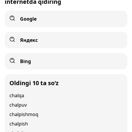
internetda qidiring
Google
Яндекс
Bing
Oldingi 10 ta so‘z
chalqa
chalpuv
chalpishmoq
chalpish