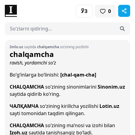
ЎЗ
0
Imlo.uz
saytida
chalqamcha
so‘zining yozilishi
chalqamcha
ravish, yordamchi so‘z
Bo‘g‘inlarga bo‘linishi:
[chal-qam-cha]
CHALQAMCHA
so‘zining sinonimlarini
Sinonim.uz
saytida qidirib ko‘ring.
ЧАЛҚАМЧА
so‘zining kirillcha yozilishi
Lotin.uz
sayti tomonidan taqdim qilingan.
CHALQAMCHA
so‘zining ma’nosi va izohi bilan
Izoh.uz
saytida tanishsangiz bo‘ladi.