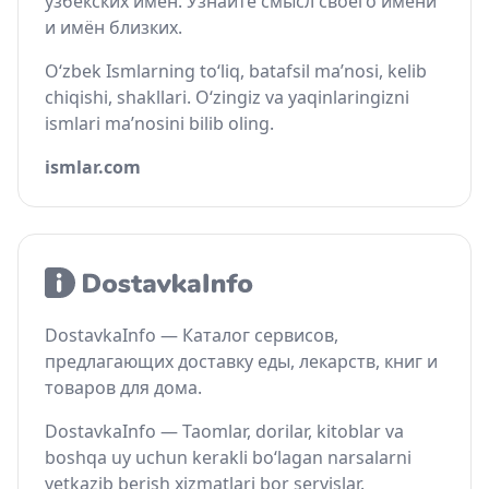
узбекских имён. Узнайте смысл своего имени
и имён близких.
O‘zbek Ismlarning to‘liq, batafsil ma’nosi, kelib
chiqishi, shakllari. O‘zingiz va yaqinlaringizni
ismlari ma’nosini bilib oling.
ismlar.com
DostavkaInfo — Каталог сервисов,
предлагающих доставку еды, лекарств, книг и
товаров для дома.
DostavkaInfo — Taomlar, dorilar, kitoblar va
boshqa uy uchun kerakli bo‘lagan narsalarni
yetkazib berish xizmatlari bor servislar.