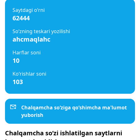
Saytdagi o‘rni
62444
So‘zning teskari yozilishi
ahcmaqlahc
Harflar soni
10
Ko‘rishlar soni
103
Chalqamcha so‘ziga qo‘shimcha ma'lumot
yuborish
Chalqamcha so‘zi ishlatilgan saytlarni