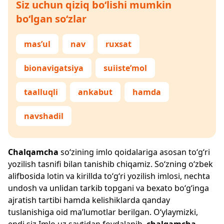
Siz uchun qiziq bo‘lishi mumkin
bo‘lgan so‘zlar
mas’ul
nav
ruxsat
bionavigatsiya
suiiste’mol
taalluqli
ankabut
hamda
navshadil
Chalqamcha
so‘zining imlo qoidalariga asosan to‘g‘ri
yozilish tasnifi bilan tanishib chiqamiz. So‘zning o‘zbek
alifbosida lotin va kirillda to‘g‘ri yozilish imlosi, nechta
undosh va unlidan tarkib topgani va bexato bo‘g‘inga
ajratish tartibi hamda kelishiklarda qanday
tuslanishiga oid ma’lumotlar berilgan. O‘ylaymizki,