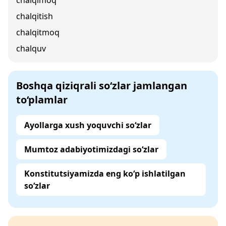
chalqimoq
chalqitish
chalqitmoq
chalquv
Boshqa qiziqrali so‘zlar jamlangan
to‘plamlar
Ayollarga xush yoquvchi so‘zlar
Mumtoz adabiyotimizdagi so‘zlar
Konstitutsiyamizda eng ko‘p ishlatilgan
so‘zlar