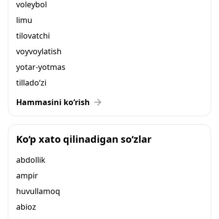
voleybol
limu
tilovatchi
voyvoylatish
yotar-yotmas
tillado‘zi
Hammasini ko‘rish
Ko‘p xato qilinadigan so‘zlar
abdollik
ampir
huvullamoq
abioz