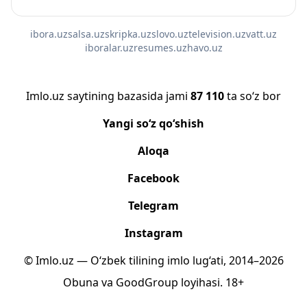
ibora.uz
salsa.uz
skripka.uz
slovo.uz
television.uz
vatt.uz
iboralar.uz
resumes.uz
havo.uz
Imlo.uz saytining bazasida jami
87 110
ta so‘z bor
Yangi so‘z qo‘shish
Aloqa
Facebook
Telegram
Instagram
© Imlo.uz — O‘zbek tilining imlo lug‘ati, 2014–2026
Obuna
va
GoodGroup
loyihasi.
18+