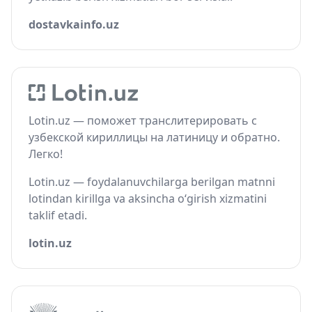
dostavkainfo.uz
Lotin.uz — поможет транслитерировать с
узбекской кириллицы на латиницу и обратно.
Легко!
Lotin.uz — foydalanuvchilarga berilgan matnni
lotindan kirillga va aksincha o‘girish xizmatini
taklif etadi.
lotin.uz