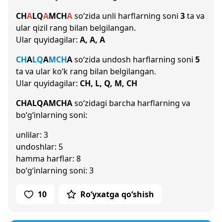
CH
A
L
Q
A
M
CH
A
so‘zida unli harflarning soni
3
ta va
ular qizil rang bilan belgilangan.
Ular quyidagilar:
A, A, A
CH
A
L
Q
A
M
CH
A
so‘zida undosh harflarning soni
5
ta va ular ko‘k rang bilan belgilangan.
Ular quyidagilar:
CH, L, Q, M, CH
CHALQAMCHA
so‘zidagi barcha harflarning va
bo‘g‘inlarning soni:
unlilar: 3
undoshlar: 5
hamma harflar: 8
bo‘g‘inlarning soni: 3
10
Ro‘yxatga qo‘shish