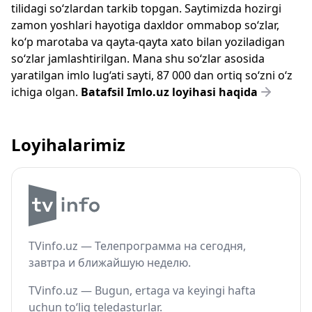
tilidagi so‘zlardan tarkib topgan. Saytimizda hozirgi
zamon yoshlari hayotiga daxldor ommabop so‘zlar,
ko‘p marotaba va qayta-qayta xato bilan yoziladigan
so‘zlar jamlashtirilgan. Mana shu so‘zlar asosida
yaratilgan imlo lug‘ati sayti, 87 000 dan ortiq so‘zni o‘z
ichiga olgan.
Batafsil Imlo.uz loyihasi haqida
Loyihalarimiz
TVinfo.uz — Телепрограмма на сегодня,
завтра и ближайшую неделю.
TVinfo.uz — Bugun, ertaga va keyingi hafta
uchun to‘liq teledasturlar.