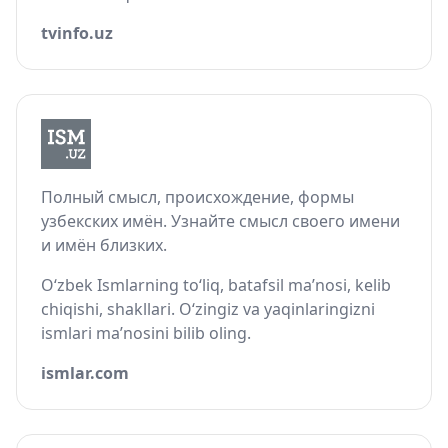
tvinfo.uz
Полный смысл, происхождение, формы
узбекских имён. Узнайте смысл своего имени
и имён близких.
O‘zbek Ismlarning to‘liq, batafsil ma’nosi, kelib
chiqishi, shakllari. O‘zingiz va yaqinlaringizni
ismlari ma’nosini bilib oling.
ismlar.com