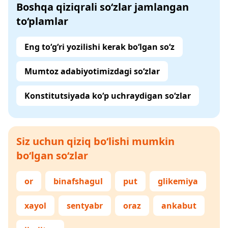
Boshqa qiziqrali so‘zlar jamlangan
to‘plamlar
Eng to‘g‘ri yozilishi kerak bo‘lgan so‘z
Mumtoz adabiyotimizdagi so‘zlar
Konstitutsiyada ko‘p uchraydigan so‘zlar
Siz uchun qiziq bo‘lishi mumkin
bo‘lgan so‘zlar
or
binafshagul
put
glikemiya
xayol
sentyabr
oraz
ankabut