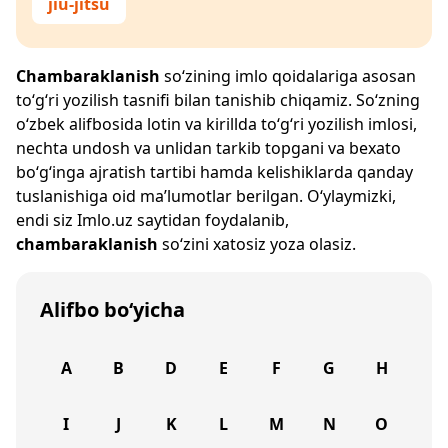
jiu-jitsu
Chambaraklanish
so‘zining imlo qoidalariga asosan
to‘g‘ri yozilish tasnifi bilan tanishib chiqamiz. So‘zning
o‘zbek alifbosida lotin va kirillda to‘g‘ri yozilish imlosi,
nechta undosh va unlidan tarkib topgani va bexato
bo‘g‘inga ajratish tartibi hamda kelishiklarda qanday
tuslanishiga oid ma’lumotlar berilgan. O‘ylaymizki,
endi siz
Imlo.uz
saytidan foydalanib,
chambaraklanish
so‘zini xatosiz yoza olasiz.
Alifbo bo‘yicha
A
B
D
E
F
G
H
I
J
K
L
M
N
O