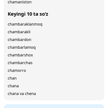
chamaniston
Keyingi 10 ta so‘z
chambaraklanmoq
chambarakli
chambardon
chambarlamoq
chambarshox
chambarchas
chamorro
chan
chana
chana va chena