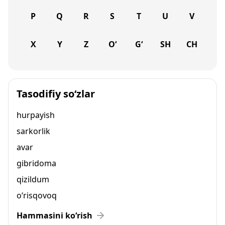
P
Q
R
S
T
U
V
X
Y
Z
O‘
G‘
SH
CH
Tasodifiy so‘zlar
hurpayish
sarkorlik
avar
gibridoma
qizildum
o‘risqovoq
Hammasini ko‘rish