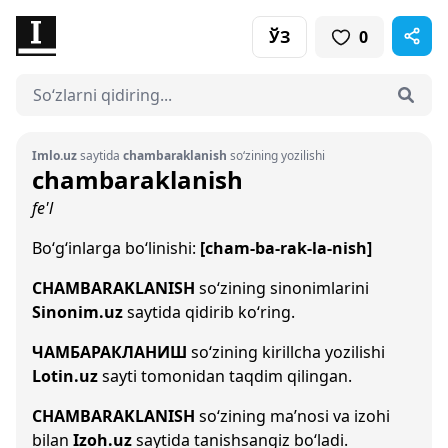
ЎЗ
0
Imlo.uz
saytida
chambaraklanish
so‘zining yozilishi
chambaraklanish
fe'l
Bo‘g‘inlarga bo‘linishi:
[cham-ba-rak-la-nish]
CHAMBARAKLANISH
so‘zining sinonimlarini
Sinonim.uz
saytida qidirib ko‘ring.
ЧАМБАРАКЛАНИШ
so‘zining kirillcha yozilishi
Lotin.uz
sayti tomonidan taqdim qilingan.
CHAMBARAKLANISH
so‘zining ma’nosi va izohi
bilan
Izoh.uz
saytida tanishsangiz bo‘ladi.