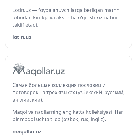
Lotin.uz — foydalanuvchilarga berilgan matnni
lotindan kirillga va aksincha o‘girish xizmatini
taklif etadi.
lotin.uz
Самая большая коллекция пословиц и
поговорок на трёх языках (узбекский, русский,
английский).
Maqol va naqllarning eng katta kolleksiyasi. Har
bir maqol uchta tilda (o‘zbek, rus, ingliz).
maqollar.uz