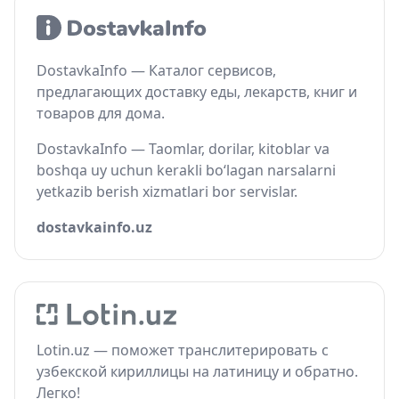
DostavkaInfo — Каталог сервисов,
предлагающих доставку еды, лекарств, книг и
товаров для дома.
DostavkaInfo — Taomlar, dorilar, kitoblar va
boshqa uy uchun kerakli bo‘lagan narsalarni
yetkazib berish xizmatlari bor servislar.
dostavkainfo.uz
Lotin.uz — поможет транслитерировать с
узбекской кириллицы на латиницу и обратно.
Легко!