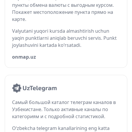
пункты обмена валюты с выгодным курсом.
Покажет местоположение пункта прямо на
карте.
Valyutani yuqori kursda almashtirish uchun
yaqin punktlarni aniqlab beruvchi servis. Punkt
joylashuvini kartada ko‘rsatadi.
onmap.uz
Самый большой каталог телеграм каналов в
Узбекистане. Только активные каналы по
категориям и с подробной статистикой.
O‘zbekcha telegram kanallarining eng katta