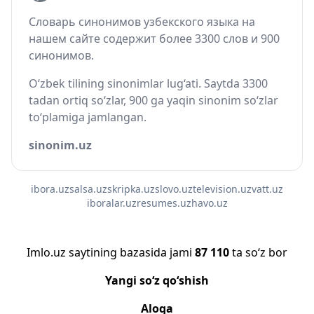
Словарь синонимов узбекского языка на
нашем сайте содержит более 3300 слов и 900
синонимов.
O‘zbek tilining sinonimlar lug‘ati. Saytda 3300
tadan ortiq so‘zlar, 900 ga yaqin sinonim so‘zlar
to‘plamiga jamlangan.
sinonim.uz
ibora.uz
salsa.uz
skripka.uz
slovo.uz
television.uz
vatt.uz
iboralar.uz
resumes.uz
havo.uz
Imlo.uz saytining bazasida jami
87 110
ta so‘z bor
Yangi so‘z qo‘shish
Aloqa