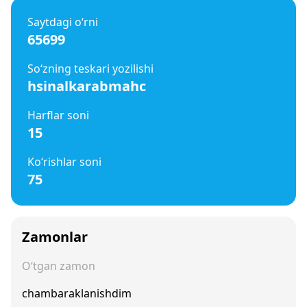
Saytdagi o‘rni
65699
So‘zning teskari yozilishi
hsinalkarabmahc
Harflar soni
15
Ko‘rishlar soni
75
Zamonlar
O‘tgan zamon
chambaraklanishdim