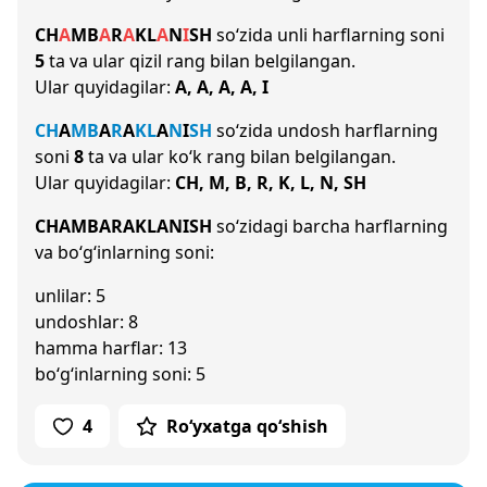
CH
A
M
B
A
R
A
K
L
A
N
I
SH
so‘zida unli harflarning soni
5
ta va ular qizil rang bilan belgilangan.
Ular quyidagilar:
A, A, A, A, I
CH
A
M
B
A
R
A
K
L
A
N
I
SH
so‘zida undosh harflarning
soni
8
ta va ular ko‘k rang bilan belgilangan.
Ular quyidagilar:
CH, M, B, R, K, L, N, SH
CHAMBARAKLANISH
so‘zidagi barcha harflarning
va bo‘g‘inlarning soni:
unlilar: 5
undoshlar: 8
hamma harflar: 13
bo‘g‘inlarning soni: 5
4
Ro‘yxatga qo‘shish