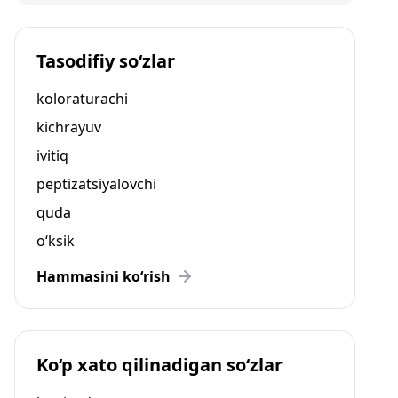
Tasodifiy so‘zlar
koloraturachi
kichrayuv
ivitiq
peptizatsiyalovchi
quda
o‘ksik
Hammasini ko‘rish
Ko‘p xato qilinadigan so‘zlar