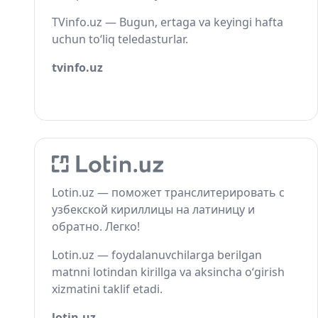
TVinfo.uz — Bugun, ertaga va keyingi hafta
uchun to‘liq teledasturlar.
tvinfo.uz
Lotin.uz — поможет транслитерировать с
узбекской кириллицы на латиницу и
обратно. Легко!
Lotin.uz — foydalanuvchilarga berilgan
matnni lotindan kirillga va aksincha o‘girish
xizmatini taklif etadi.
lotin.uz