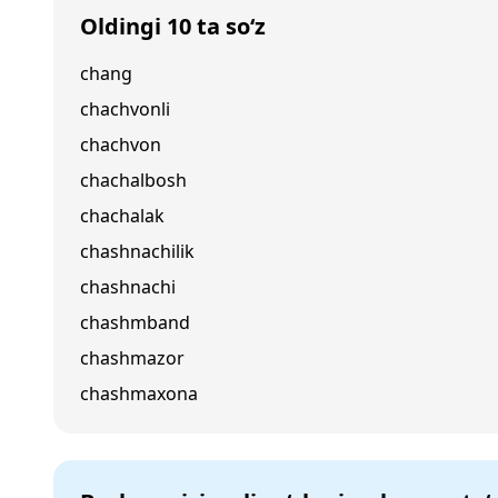
Oldingi 10 ta so‘z
chang
chachvonli
chachvon
chachalbosh
chachalak
chashnachilik
chashnachi
chashmband
chashmazor
chashmaxona