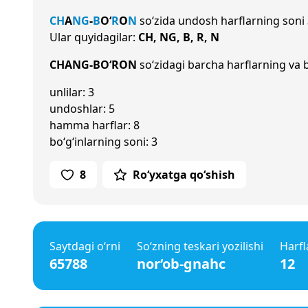
CH
A
NG
-
B
O‘
R
O
N
so‘zida undosh harflarning soni
Ular quyidagilar:
CH, NG, B, R, N
CHANG-BO‘RON
so‘zidagi barcha harflarning va b
unlilar: 3
undoshlar: 5
hamma harflar: 8
bo‘g‘inlarning soni: 3
8
Ro‘yxatga qo‘shish
Saytdagi o‘rni
So‘zning teskari yozilishi
Harfl
65788
nor‘ob-gnahc
12