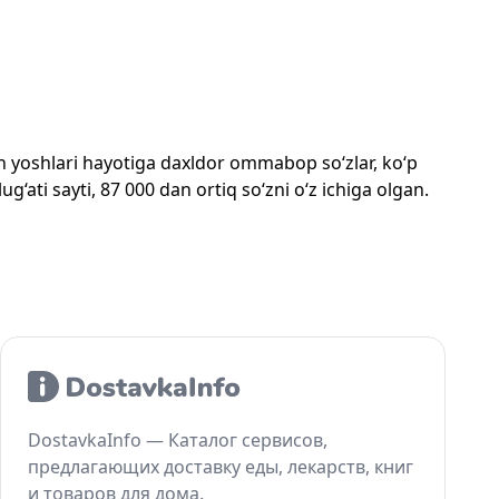
mon yoshlari hayotiga daxldor ommabop so‘zlar, ko‘p
‘ati sayti, 87 000 dan ortiq so‘zni o‘z ichiga olgan.
DostavkaInfo — Каталог сервисов,
предлагающих доставку еды, лекарств, книг
и товаров для дома.