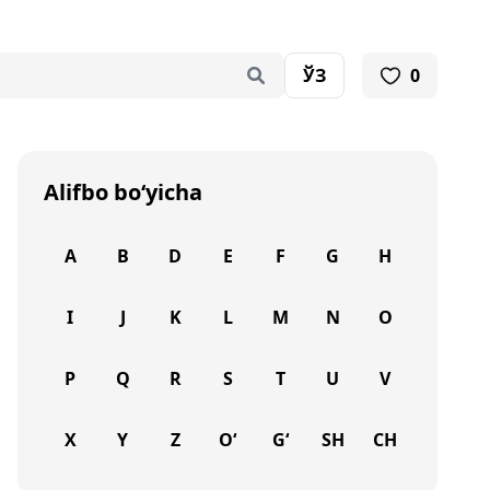
ЎЗ
0
Alifbo bo‘yicha
A
B
D
E
F
G
H
I
J
K
L
M
N
O
P
Q
R
S
T
U
V
X
Y
Z
O‘
G‘
SH
CH