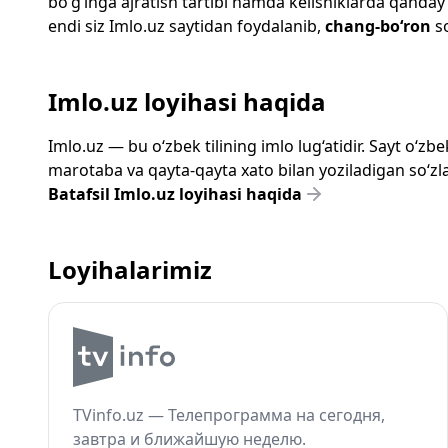
bo‘g‘inga ajratish tartibi hamda kelishiklarda qanday
endi siz
Imlo.uz
saytidan foydalanib,
chang-bo‘ron
so
Imlo.uz loyihasi haqida
Imlo.uz — bu o‘zbek tilining imlo lug‘atidir. Sayt o‘
marotaba va qayta-qayta xato bilan yoziladigan so‘zlar
Batafsil Imlo.uz loyihasi haqida
Loyihalarimiz
TVinfo.uz — Телепрограмма на сегодня,
завтра и ближайшую неделю.