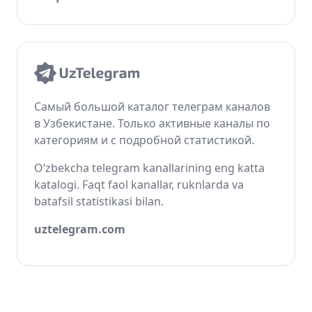
Самый большой каталог телеграм каналов
в Узбекистане. Только активные каналы по
категориям и с подробной статистикой.
O‘zbekcha telegram kanallarining eng katta
katalogi. Faqt faol kanallar, ruknlarda va
batafsil statistikasi bilan.
uztelegram.com