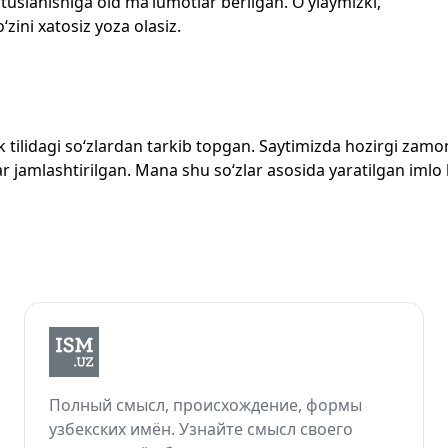
 tuslanishiga oid ma’lumotlar berilgan. O‘ylaymizki,
‘zini xatosiz yoza olasiz.
zbek tilidagi so‘zlardan tarkib topgan. Saytimizda hozirgi za
 jamlashtirilgan. Mana shu so‘zlar asosida yaratilgan imlo lug
Полный смысл, происхождение, формы
узбекских имён. Узнайте смысл своего