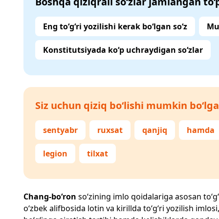
Boshqa qiziqrali so‘zlar jamlangan to
Eng to‘g‘ri yozilishi kerak bo‘lgan so‘z
Mu
Konstitutsiyada ko‘p uchraydigan so‘zlar
Siz uchun qiziq bo‘lishi mumkin bo‘lga
sentyabr
ruxsat
qanjiq
hamda
legion
tilxat
Chang-bo‘ron
so‘zining imlo qoidalariga asosan to‘g‘r
o‘zbek alifbosida lotin va kirillda to‘g‘ri yozilish im