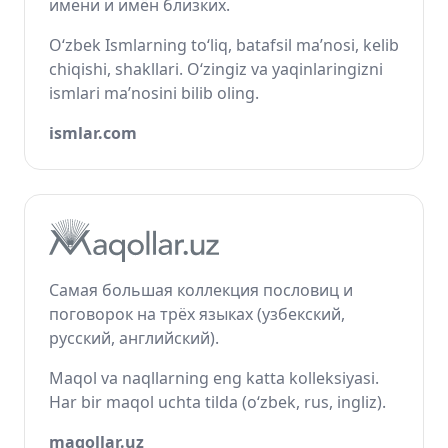
имени и имён близких.
O‘zbek Ismlarning to‘liq, batafsil ma’nosi, kelib
chiqishi, shakllari. O‘zingiz va yaqinlaringizni
ismlari ma’nosini bilib oling.
ismlar.com
Самая большая коллекция пословиц и
поговорок на трёх языках (узбекский,
русский, английский).
Maqol va naqllarning eng katta kolleksiyasi.
Har bir maqol uchta tilda (o‘zbek, rus, ingliz).
maqollar.uz