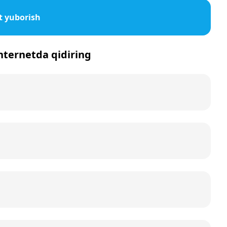
t yuborish
internetda qidiring