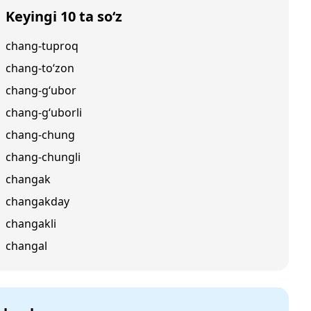
Keyingi 10 ta so‘z
chang-tuproq
chang-to‘zon
chang-g‘ubor
chang-g‘uborli
chang-chung
chang-chungli
changak
changakday
changakli
changal