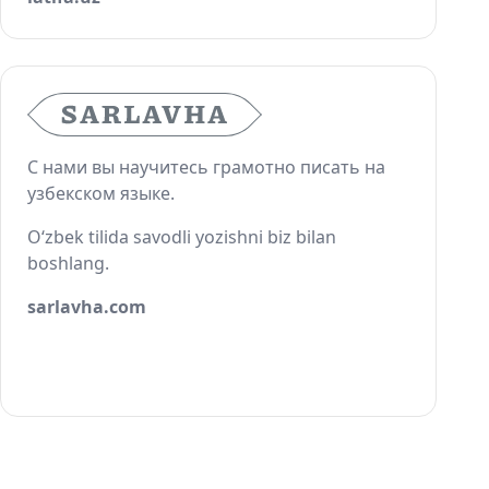
С нами вы научитесь грамотно писать на
узбекском языке.
O‘zbek tilida savodli yozishni biz bilan
boshlang.
sarlavha.com