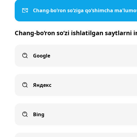
Chang-bo‘ron so‘ziga qo‘shimcha ma'lumo
Chang-bo‘ron so‘zi ishlatilgan saytlarni 
Google
Яндекс
Bing