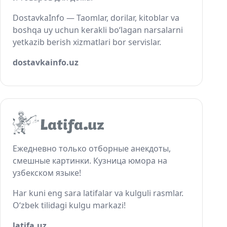
DostavkaInfo — Taomlar, dorilar, kitoblar va
boshqa uy uchun kerakli bo‘lagan narsalarni
yetkazib berish xizmatlari bor servislar.
dostavkainfo.uz
Ежедневно только отборные анекдоты,
смешные картинки. Кузница юмора на
узбекском языке!
Har kuni eng sara latifalar va kulguli rasmlar.
O‘zbek tilidagi kulgu markazi!
latifa.uz