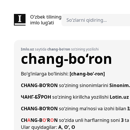
O‘zbek tilining
imlo lug‘ati
Imlo.uz
saytida
chang-bo‘ron
so‘zining yozilishi
chang-bo‘ron
Bo‘g‘inlarga bo‘linishi:
[chang-bo‘-ron]
CHANG-BO‘RON
so‘zining sinonimlarini
Sinonim
ЧАНГ-БЎРОН
so‘zining kirillcha yozilishi
Lotin.uz
CHANG-BO‘RON
so‘zining ma’nosi va izohi bilan
I
CH
A
NG
-
B
O‘
R
O
N
so‘zida unli harflarning soni
3
ta 
Ular quyidagilar:
A, O‘, O