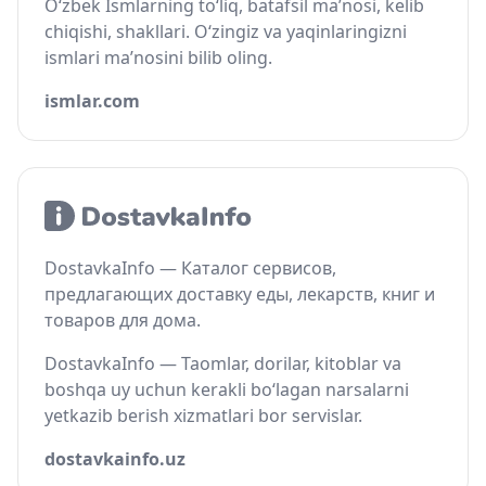
O‘zbek Ismlarning to‘liq, batafsil ma’nosi, kelib
chiqishi, shakllari. O‘zingiz va yaqinlaringizni
ismlari ma’nosini bilib oling.
ismlar.com
DostavkaInfo — Каталог сервисов,
предлагающих доставку еды, лекарств, книг и
товаров для дома.
DostavkaInfo — Taomlar, dorilar, kitoblar va
boshqa uy uchun kerakli bo‘lagan narsalarni
yetkazib berish xizmatlari bor servislar.
dostavkainfo.uz