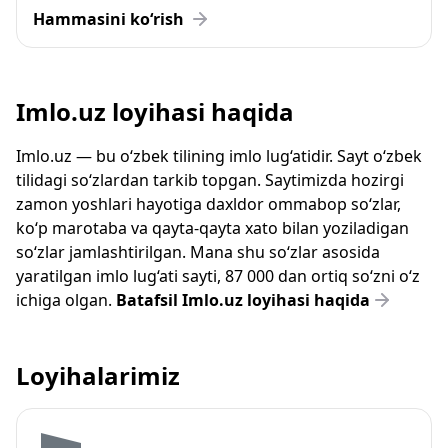
Hammasini ko‘rish
Imlo.uz loyihasi haqida
Imlo.uz — bu o‘zbek tilining imlo lug‘atidir. Sayt o‘zbek
tilidagi so‘zlardan tarkib topgan. Saytimizda hozirgi
zamon yoshlari hayotiga daxldor ommabop so‘zlar,
ko‘p marotaba va qayta-qayta xato bilan yoziladigan
so‘zlar jamlashtirilgan. Mana shu so‘zlar asosida
yaratilgan imlo lug‘ati sayti, 87 000 dan ortiq so‘zni o‘z
ichiga olgan.
Batafsil Imlo.uz loyihasi haqida
Loyihalarimiz