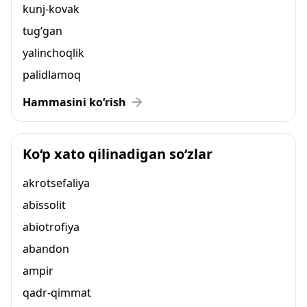
kunj-kovak
tug‘gan
yalinchoqlik
palidlamoq
Hammasini ko‘rish
Ko‘p xato qilinadigan so‘zlar
akrotsefaliya
abissolit
abiotrofiya
abandon
ampir
qadr-qimmat