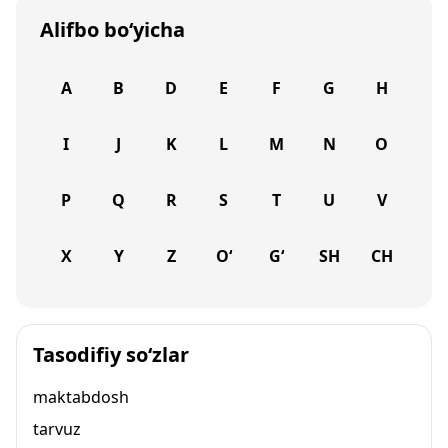
Alifbo bo‘yicha
A
B
D
E
F
G
H
I
J
K
L
M
N
O
P
Q
R
S
T
U
V
X
Y
Z
O‘
G‘
SH
CH
Tasodifiy so‘zlar
maktabdosh
tarvuz