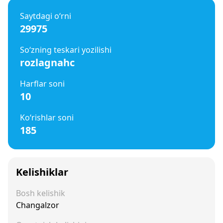
Saytdagi o‘rni
29975
So‘zning teskari yozilishi
rozlagnahc
Harflar soni
10
Ko‘rishlar soni
185
Kelishiklar
Bosh kelishik
Changalzor