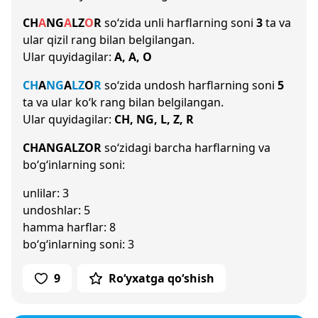
CH
A
NG
A
L
Z
O
R
so‘zida unli harflarning soni
3
ta va
ular qizil rang bilan belgilangan.
Ular quyidagilar:
A, A, O
CH
A
NG
A
L
Z
O
R
so‘zida undosh harflarning soni
5
ta va ular ko‘k rang bilan belgilangan.
Ular quyidagilar:
CH, NG, L, Z, R
CHANGALZOR
so‘zidagi barcha harflarning va
bo‘g‘inlarning soni:
unlilar: 3
undoshlar: 5
hamma harflar: 8
bo‘g‘inlarning soni: 3
9
Ro‘yxatga qo‘shish