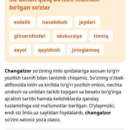
bo‘lgan so‘zlar
esdalik
nasabdosh
jaydari
glitserofosfat
ekskursiya
timtiq
xayol
qayishish
jiringlamoq
Changalzor
so‘zining imlo qoidalariga asosan to‘g‘ri
yozilish tasnifi bilan tanishib chiqamiz. So‘zning o‘zbek
alifbosida lotin va kirillda to‘g‘ri yozilish imlosi, nechta
undosh va unlidan tarkib topgani va bexato bo‘g‘inga
ajratish tartibi hamda kelishiklarda qanday
tuslanishiga oid ma’lumotlar berilgan. O‘ylaymizki,
endi siz
Imlo.uz
saytidan foydalanib,
changalzor
so‘zini xatosiz yoza olasiz.