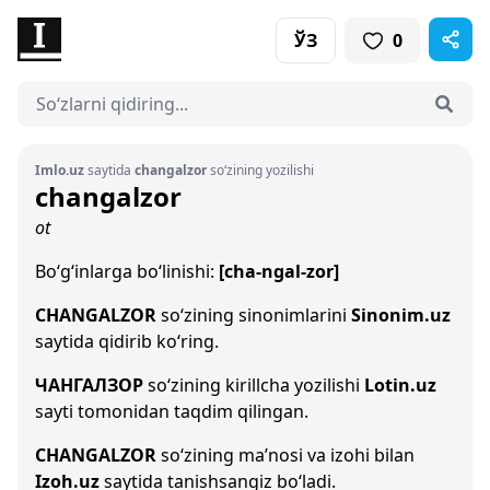
ЎЗ
0
Imlo.uz
saytida
changalzor
so‘zining yozilishi
changalzor
ot
Bo‘g‘inlarga bo‘linishi:
[cha-ngal-zor]
CHANGALZOR
so‘zining sinonimlarini
Sinonim.uz
saytida qidirib ko‘ring.
ЧАНГАЛЗОР
so‘zining kirillcha yozilishi
Lotin.uz
sayti tomonidan taqdim qilingan.
CHANGALZOR
so‘zining ma’nosi va izohi bilan
Izoh.uz
saytida tanishsangiz bo‘ladi.