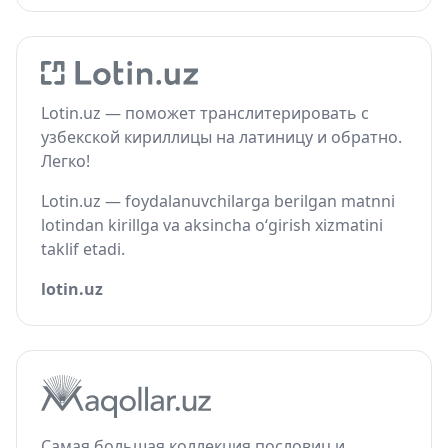
Lotin.uz — поможет транслитерировать с
узбекской кириллицы на латиницу и обратно.
Легко!
Lotin.uz — foydalanuvchilarga berilgan matnni
lotindan kirillga va aksincha o‘girish xizmatini
taklif etadi.
lotin.uz
Самая большая коллекция пословиц и