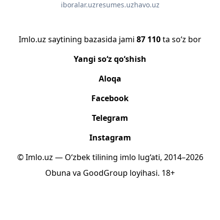
iboralar.uz
resumes.uz
havo.uz
Imlo.uz saytining bazasida jami
87 110
ta so‘z bor
Yangi so‘z qo‘shish
Aloqa
Facebook
Telegram
Instagram
© Imlo.uz — O‘zbek tilining imlo lug‘ati, 2014–2026
Obuna
va
GoodGroup
loyihasi.
18+