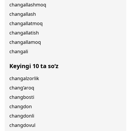
changallashmoq
changallash
changallatmoq
changallatish
changallamoq
changali
Keyingi 10 ta so‘z
changalzorlik
chang‘aroq
changbosti
changdon
changdonli
changdovul