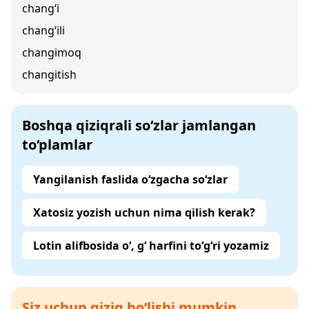
chang‘i
chang‘ili
changimoq
changitish
Boshqa qiziqrali so‘zlar jamlangan
to‘plamlar
Yangilanish faslida o‘zgacha so‘zlar
Xatosiz yozish uchun nima qilish kerak?
Lotin alifbosida o‘, g‘ harfini to‘g‘ri yozamiz
Siz uchun qiziq bo‘lishi mumkin