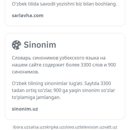
O‘zbek tilida savodli yozishni biz bilan boshlang.
sarlavha.com
Словарь синонимов узбекского языка на
нашем сайте содержит более 3300 слов и 900
синонимов.
O‘zbek tilining sinonimlar lug‘ati. Saytda 3300
tadan ortiq so‘zlar, 900 ga yaqin sinonim so‘zlar
to‘plamiga jamlangan.
sinonim.uz
ibora.uz
salsa.uz
skripka.uz
slovo.uz
television.uz
vatt.uz