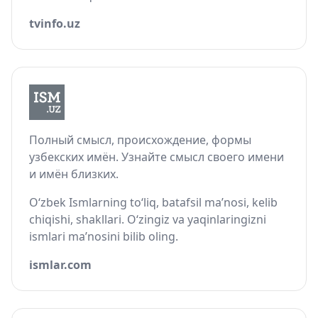
tvinfo.uz
Полный смысл, происхождение, формы
узбекских имён. Узнайте смысл своего имени
и имён близких.
O‘zbek Ismlarning to‘liq, batafsil ma’nosi, kelib
chiqishi, shakllari. O‘zingiz va yaqinlaringizni
ismlari ma’nosini bilib oling.
ismlar.com