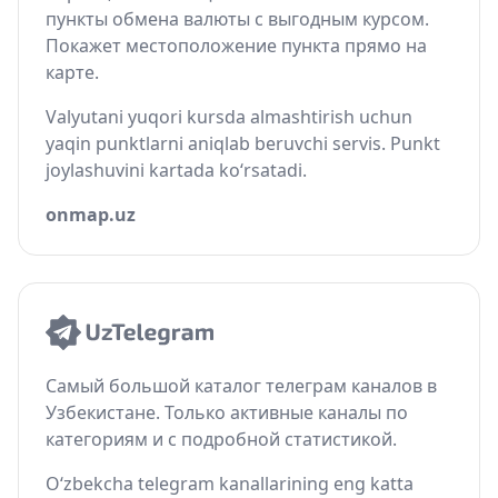
пункты обмена валюты с выгодным курсом.
Покажет местоположение пункта прямо на
карте.
Valyutani yuqori kursda almashtirish uchun
yaqin punktlarni aniqlab beruvchi servis. Punkt
joylashuvini kartada ko‘rsatadi.
onmap.uz
Самый большой каталог телеграм каналов в
Узбекистане. Только активные каналы по
категориям и с подробной статистикой.
O‘zbekcha telegram kanallarining eng katta