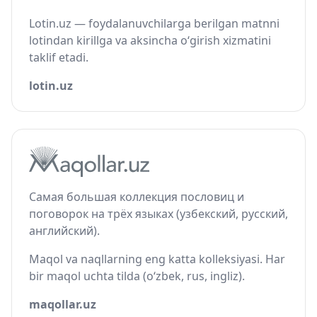
Lotin.uz — foydalanuvchilarga berilgan matnni
lotindan kirillga va aksincha o‘girish xizmatini
taklif etadi.
lotin.uz
Самая большая коллекция пословиц и
поговорок на трёх языках (узбекский, русский,
английский).
Maqol va naqllarning eng katta kolleksiyasi. Har
bir maqol uchta tilda (o‘zbek, rus, ingliz).
maqollar.uz