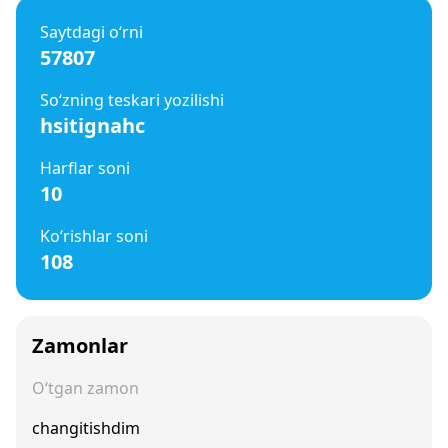
Saytdagi o‘rni
57807
So‘zning teskari yozilishi
hsitignahc
Harflar soni
10
Ko‘rishlar soni
108
Zamonlar
O‘tgan zamon
changitishdim