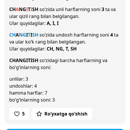
CH
A
NG
I
T
I
SH
so‘zida unli harflarning soni
3
ta va
ular qizil rang bilan belgilangan.
Ular quyidagilar:
A, I, I
CH
A
NG
I
T
I
SH
so‘zida undosh harflarning soni
4
ta
va ular ko‘k rang bilan belgilangan.
Ular quyidagilar:
CH, NG, T, SH
CHANGITISH
so‘zidagi barcha harflarning va
bo‘g‘inlarning soni:
unlilar: 3
undoshlar: 4
hamma harflar: 7
bo‘g‘inlarning soni: 3
5
Ro‘yxatga qo‘shish