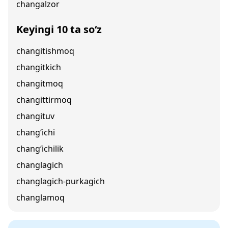
changalzor
Keyingi 10 ta so‘z
changitishmoq
changitkich
changitmoq
changittirmoq
changituv
chang‘ichi
chang‘ichilik
changlagich
changlagich-purkagich
changlamoq