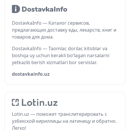
DostavkaInfo — Каталог сервисов,
предлагающих доставку еды, лекарств, книг и
товаров для дома.
DostavkaInfo — Taomlar, dorilar, kitoblar va
boshqa uy uchun kerakli bo‘lagan narsalarni
yetkazib berish xizmatlari bor servislar.
dostavkainfo.uz
Lotin.uz — поможет транслитерировать с
узбекской кириллицы на латиницу и обратно.
Легко!