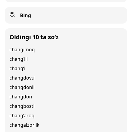
Bing
Oldingi 10 ta so‘z
changimoq
chang‘ili
chang‘i
changdovul
changdonli
changdon
changbosti
chang‘aroq
changalzorlik