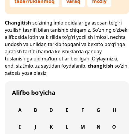
tabarruklanmoq
varaq
moziy
Changitish
so‘zining imlo qoidalariga asosan to‘g‘ri
yozilish tasnifi bilan tanishib chiqamiz. So‘zning o‘zbek
alifbosida lotin va kirillda to‘g‘ri yozilish imlosi, nechta
undosh va unlidan tarkib topgani va bexato bo‘g‘inga
ajratish tartibi hamda kelishiklarda qanday
tuslanishiga oid ma’lumotlar berilgan. O‘ylaymizki,
endi siz
Imlo.uz
saytidan foydalanib,
changitish
so‘zini
xatosiz yoza olasiz.
Alifbo bo‘yicha
A
B
D
E
F
G
H
I
J
K
L
M
N
O