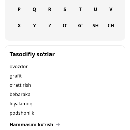
P
Q
R
S
T
U
V
X
Y
Z
O‘
G‘
SH
CH
Tasodifiy so‘zlar
ovozdor
grafit
o‘rattirish
bebaraka
loyalamoq
podshohlik
Hammasini ko‘rish