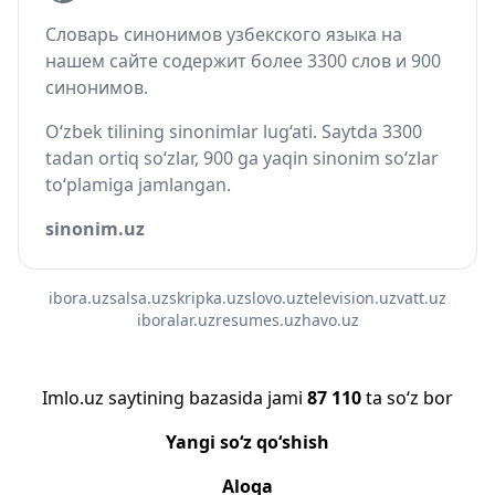
Словарь синонимов узбекского языка на
нашем сайте содержит более 3300 слов и 900
синонимов.
O‘zbek tilining sinonimlar lug‘ati. Saytda 3300
tadan ortiq so‘zlar, 900 ga yaqin sinonim so‘zlar
to‘plamiga jamlangan.
sinonim.uz
ibora.uz
salsa.uz
skripka.uz
slovo.uz
television.uz
vatt.uz
iboralar.uz
resumes.uz
havo.uz
Imlo.uz saytining bazasida jami
87 110
ta so‘z bor
Yangi so‘z qo‘shish
Aloqa