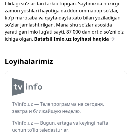
tilidagi so‘zlardan tarkib topgan. Saytimizda hozirgi
zamon yoshlari hayotiga daxldor ommabop so‘zlar,
ko‘p marotaba va qayta-qayta xato bilan yoziladigan
so‘zlar jamlashtirilgan. Mana shu so‘zlar asosida
yaratilgan imlo lug‘ati sayti, 87 000 dan ortiq so‘zni o‘z
ichiga olgan.
Batafsil Imlo.uz loyihasi haqida
Loyihalarimiz
TVinfo.uz — Телепрограмма на сегодня,
завтра и ближайшую неделю.
TVinfo.uz — Bugun, ertaga va keyingi hafta
uchun to‘liq teledasturlar.