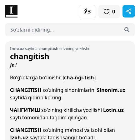
ЎЗ
0
Imlo.uz
saytida
changitish
so‘zining yozilishi
changitish
fe'l
Bo‘g‘inlarga bo‘linishi:
[cha-ngi-tish]
CHANGITISH
so‘zining sinonimlarini
Sinonim.uz
saytida qidirib ko‘ring.
ЧАНГИТИШ
so‘zining kirillcha yozilishi
Lotin.uz
sayti tomonidan taqdim qilingan.
CHANGITISH
so‘zining ma’nosi va izohi bilan
Izoh.uz
saytida tanishsangiz bo‘ladi.