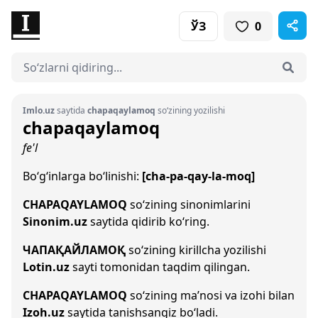
ЎЗ
0
Imlo.uz
saytida
chapaqaylamoq
so‘zining yozilishi
chapaqaylamoq
fe'l
Bo‘g‘inlarga bo‘linishi:
[cha-pa-qay-la-moq]
CHAPAQAYLAMOQ
so‘zining sinonimlarini
Sinonim.uz
saytida qidirib ko‘ring.
ЧАПАҚАЙЛАМОҚ
so‘zining kirillcha yozilishi
Lotin.uz
sayti tomonidan taqdim qilingan.
CHAPAQAYLAMOQ
so‘zining ma’nosi va izohi bilan
Izoh.uz
saytida tanishsangiz bo‘ladi.