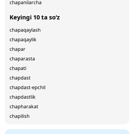
chapanilarcha
Keyingi 10 ta so‘z
chapaqaylash
chapaqaylik
chapar
chaparasta
chapati
chapdast
chapdast-epchil
chapdastlik
chapharakat
chapilish