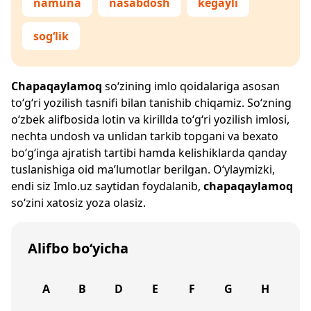
namuna
nasabdosh
kegayli
sog‘lik
Chapaqaylamoq
so‘zining imlo qoidalariga asosan
to‘g‘ri yozilish tasnifi bilan tanishib chiqamiz. So‘zning
o‘zbek alifbosida lotin va kirillda to‘g‘ri yozilish imlosi,
nechta undosh va unlidan tarkib topgani va bexato
bo‘g‘inga ajratish tartibi hamda kelishiklarda qanday
tuslanishiga oid ma’lumotlar berilgan. O‘ylaymizki,
endi siz
Imlo.uz
saytidan foydalanib,
chapaqaylamoq
so‘zini xatosiz yoza olasiz.
Alifbo bo‘yicha
A
B
D
E
F
G
H