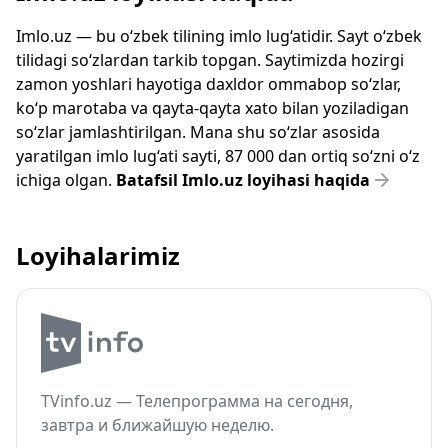
Imlo.uz — bu o‘zbek tilining imlo lug‘atidir. Sayt o‘zbek
tilidagi so‘zlardan tarkib topgan. Saytimizda hozirgi
zamon yoshlari hayotiga daxldor ommabop so‘zlar,
ko‘p marotaba va qayta-qayta xato bilan yoziladigan
so‘zlar jamlashtirilgan. Mana shu so‘zlar asosida
yaratilgan imlo lug‘ati sayti, 87 000 dan ortiq so‘zni o‘z
ichiga olgan.
Batafsil Imlo.uz loyihasi haqida
Loyihalarimiz
TVinfo.uz — Телепрограмма на сегодня,
завтра и ближайшую неделю.