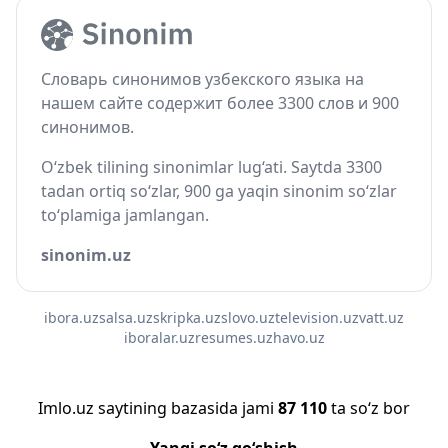
Словарь синонимов узбекского языка на
нашем сайте содержит более 3300 слов и 900
синонимов.
O‘zbek tilining sinonimlar lug‘ati. Saytda 3300
tadan ortiq so‘zlar, 900 ga yaqin sinonim so‘zlar
to‘plamiga jamlangan.
sinonim.uz
ibora.uz
salsa.uz
skripka.uz
slovo.uz
television.uz
vatt.uz
iboralar.uz
resumes.uz
havo.uz
Imlo.uz saytining bazasida jami
87 110
ta so‘z bor
Yangi so‘z qo‘shish