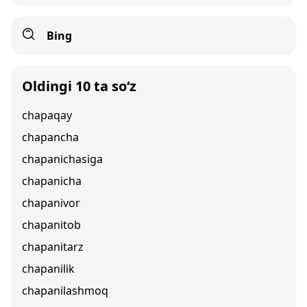
Bing
Oldingi 10 ta so‘z
chapaqay
chapancha
chapanichasiga
chapanicha
chapanivor
chapanitob
chapanitarz
chapanilik
chapanilashmoq