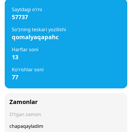
Saytdagi o‘rni
57737
So‘zning teskari yozilishi
qomalyaqapahc
Harflar soni
13
Ko‘rishlar soni
77
Zamonlar
O‘tgan zamon
chapaqayladim