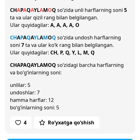
CH
A
P
A
Q
A
Y
L
A
M
O
Q
so‘zida unli harflarning soni
5
ta va ular qizil rang bilan belgilangan.
Ular quyidagilar:
A, A, A, A, O
CH
A
P
A
Q
A
Y
L
A
M
O
Q
so‘zida undosh harflarning
soni
7
ta va ular ko‘k rang bilan belgilangan.
Ular quyidagilar:
CH, P, Q, Y, L, M, Q
CHAPAQAYLAMOQ
so‘zidagi barcha harflarning
va bo‘g‘inlarning soni:
unlilar: 5
undoshlar: 7
hamma harflar: 12
bo‘g‘inlarning soni: 5
4
Ro‘yxatga qo‘shish