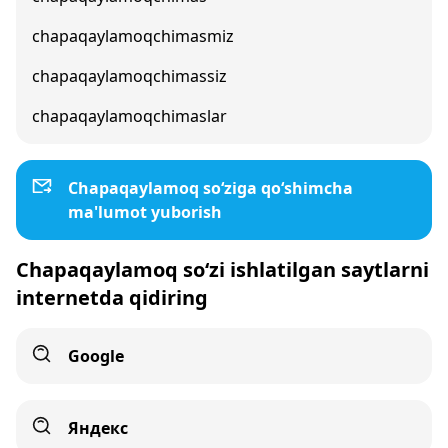
chapaqaylamoqchimasmiz
chapaqaylamoqchimassiz
chapaqaylamoqchimaslar
Chapaqaylamoq so‘ziga qo‘shimcha
ma'lumot yuborish
Chapaqaylamoq so‘zi ishlatilgan saytlarni
internetda qidiring
Google
Яндекс