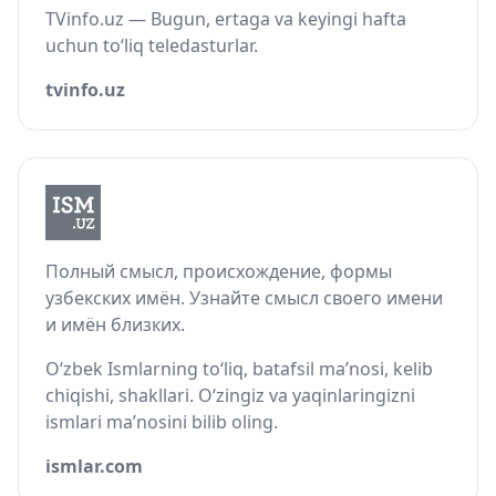
TVinfo.uz — Bugun, ertaga va keyingi hafta
uchun to‘liq teledasturlar.
tvinfo.uz
Полный смысл, происхождение, формы
узбекских имён. Узнайте смысл своего имени
и имён близких.
O‘zbek Ismlarning to‘liq, batafsil ma’nosi, kelib
chiqishi, shakllari. O‘zingiz va yaqinlaringizni
ismlari ma’nosini bilib oling.
ismlar.com