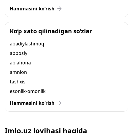
Hammasini ko‘rish
Ko‘p xato qilinadigan so‘zlar
abadiylashmoq
abbosiy
ablahona
amnion
tashxis
esonlik-omonlik
Hammasini ko‘rish
Imlo.uz loyihasi haqida