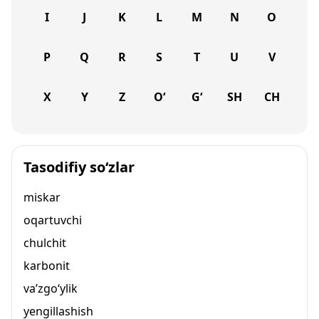
I
J
K
L
M
N
O
P
Q
R
S
T
U
V
X
Y
Z
O‘
G‘
SH
CH
Tasodifiy so‘zlar
miskar
oqartuvchi
chulchit
karbonit
va’zgo‘ylik
yengillashish