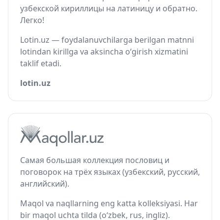
узбекской кириллицы на латиницу и обратно.
Легко!
Lotin.uz — foydalanuvchilarga berilgan matnni
lotindan kirillga va aksincha o‘girish xizmatini
taklif etadi.
lotin.uz
Самая большая коллекция пословиц и
поговорок на трёх языках (узбекский, русский,
английский).
Maqol va naqllarning eng katta kolleksiyasi. Har
bir maqol uchta tilda (o‘zbek, rus, ingliz).