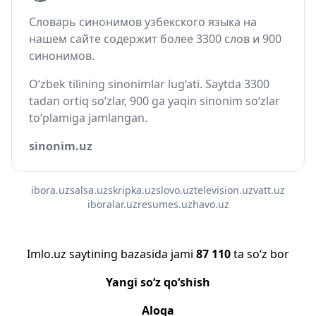
Словарь синонимов узбекского языка на
нашем сайте содержит более 3300 слов и 900
синонимов.
O‘zbek tilining sinonimlar lug‘ati. Saytda 3300
tadan ortiq so‘zlar, 900 ga yaqin sinonim so‘zlar
to‘plamiga jamlangan.
sinonim.uz
ibora.uz
salsa.uz
skripka.uz
slovo.uz
television.uz
vatt.uz
iboralar.uz
resumes.uz
havo.uz
Imlo.uz saytining bazasida jami
87 110
ta so‘z bor
Yangi so‘z qo‘shish
Aloqa