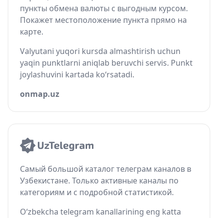
пункты обмена валюты с выгодным курсом.
Покажет местоположение пункта прямо на
карте.
Valyutani yuqori kursda almashtirish uchun
yaqin punktlarni aniqlab beruvchi servis. Punkt
joylashuvini kartada ko‘rsatadi.
onmap.uz
Самый большой каталог телеграм каналов в
Узбекистане. Только активные каналы по
категориям и с подробной статистикой.
O‘zbekcha telegram kanallarining eng katta