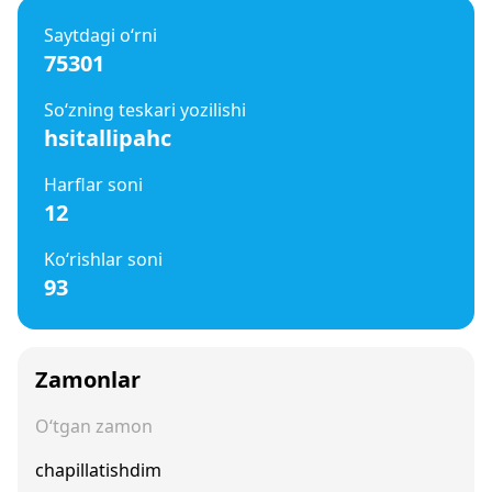
Saytdagi o‘rni
75301
So‘zning teskari yozilishi
hsitallipahc
Harflar soni
12
Ko‘rishlar soni
93
Zamonlar
O‘tgan zamon
chapillatishdim