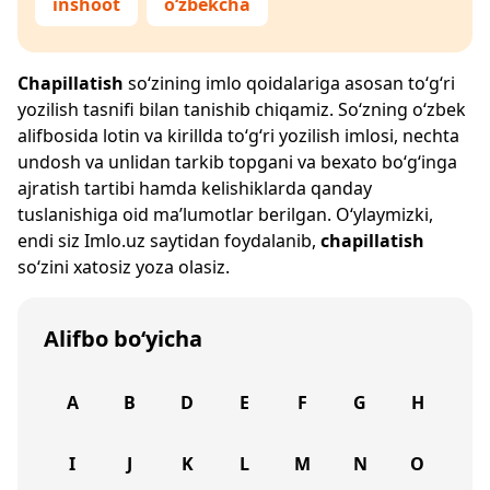
inshoot
o‘zbekcha
Chapillatish
so‘zining imlo qoidalariga asosan to‘g‘ri
yozilish tasnifi bilan tanishib chiqamiz. So‘zning o‘zbek
alifbosida lotin va kirillda to‘g‘ri yozilish imlosi, nechta
undosh va unlidan tarkib topgani va bexato bo‘g‘inga
ajratish tartibi hamda kelishiklarda qanday
tuslanishiga oid ma’lumotlar berilgan. O‘ylaymizki,
endi siz
Imlo.uz
saytidan foydalanib,
chapillatish
so‘zini xatosiz yoza olasiz.
Alifbo bo‘yicha
A
B
D
E
F
G
H
I
J
K
L
M
N
O