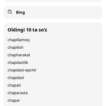
Bing
Oldingi 10 ta so‘z
chapillamoq
chapilish
chapharakat
chapdastlik
chapdast-epchil
chapdast
chapati
chaparasta
chapar