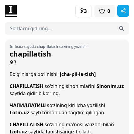
ЎЗ
0
Imlo.uz
saytida
chapillatish
so‘zining yozilishi
chapillatish
fe'l
Bo‘g‘inlarga bo‘linishi:
[cha-pil-la-tish]
CHAPILLATISH
so‘zining sinonimlarini
Sinonim.uz
saytida qidirib ko‘ring.
ЧАПИЛЛАТИШ
so‘zining kirillcha yozilishi
Lotin.uz
sayti tomonidan taqdim qilingan.
CHAPILLATISH
so‘zining ma’nosi va izohi bilan
Izoh.uz
saytida tanishsangiz bo‘ladi.