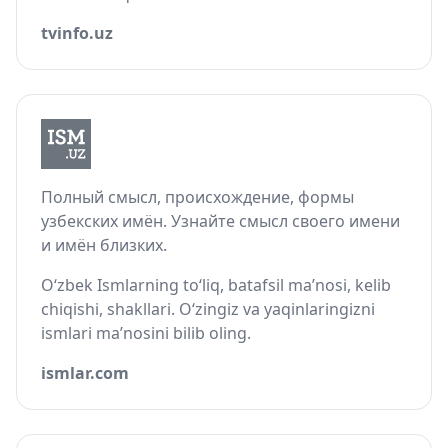
tvinfo.uz
Полный смысл, происхождение, формы
узбекских имён. Узнайте смысл своего имени
и имён близких.
O‘zbek Ismlarning to‘liq, batafsil ma’nosi, kelib
chiqishi, shakllari. O‘zingiz va yaqinlaringizni
ismlari ma’nosini bilib oling.
ismlar.com