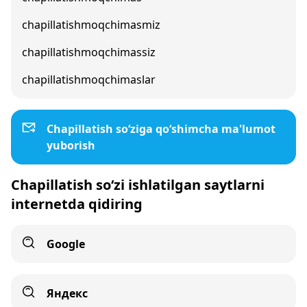
chapillatishmoqchimasmiz
chapillatishmoqchimassiz
chapillatishmoqchimaslar
Chapillatish so‘ziga qo‘shimcha ma'lumot
yuborish
Chapillatish so‘zi ishlatilgan saytlarni
internetda qidiring
Google
Яндекс