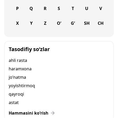
P
Q
R
S
T
U
V
X
Y
Z
O‘
G‘
SH
CH
Tasodifiy so‘zlar
ahli rasta
haramxona
jo‘natma
yoyishtirmoq
qayroqi
astat
Hammasini ko‘rish