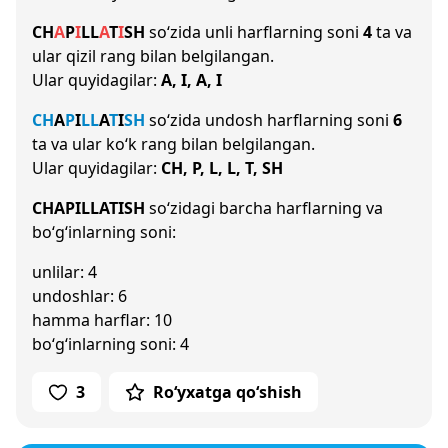
CH
A
P
I
L
L
A
T
I
SH
so‘zida unli harflarning soni
4
ta va
ular qizil rang bilan belgilangan.
Ular quyidagilar:
A, I, A, I
CH
A
P
I
L
L
A
T
I
SH
so‘zida undosh harflarning soni
6
ta va ular ko‘k rang bilan belgilangan.
Ular quyidagilar:
CH, P, L, L, T, SH
CHAPILLATISH
so‘zidagi barcha harflarning va
bo‘g‘inlarning soni:
unlilar: 4
undoshlar: 6
hamma harflar: 10
bo‘g‘inlarning soni: 4
3
Ro‘yxatga qo‘shish