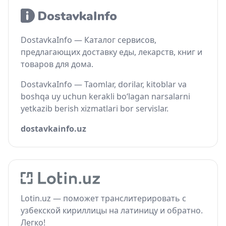
DostavkaInfo — Каталог сервисов,
предлагающих доставку еды, лекарств, книг и
товаров для дома.
DostavkaInfo — Taomlar, dorilar, kitoblar va
boshqa uy uchun kerakli bo‘lagan narsalarni
yetkazib berish xizmatlari bor servislar.
dostavkainfo.uz
Lotin.uz — поможет транслитерировать с
узбекской кириллицы на латиницу и обратно.
Легко!