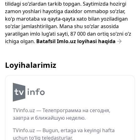
tilidagi so‘zlardan tarkib topgan. Saytimizda hozirgi
zamon yoshlari hayotiga daxldor ommabop so‘zlar,
ko‘p marotaba va qayta-qayta xato bilan yoziladigan
so‘zlar jamlashtirilgan. Mana shu so‘zlar asosida
yaratilgan imlo lug‘ati sayti, 87 000 dan ortiq so‘zni o‘z
ichiga olgan.
Batafsil Imlo.uz loyihasi haqida
Loyihalarimiz
TVinfo.uz — Телепрограмма на сегодня,
завтра и ближайшую неделю.
TVinfo.uz — Bugun, ertaga va keyingi hafta
uchun to‘liq teledasturlar.