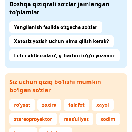
Boshqa qiziqrali so‘zlar jamlangan
to‘plamlar
Yangilanish faslida o‘zgacha so‘zlar
Xatosiz yozish uchun nima qilish kerak?
Lotin alifbosida o‘, g‘ harfini to‘g‘ri yozamiz
Siz uchun qiziq bo‘lishi mumkin
bo‘lgan so‘zlar
ro‘yxat
zaxira
talafot
xayol
stereoproyektor
mas’uliyat
xodim