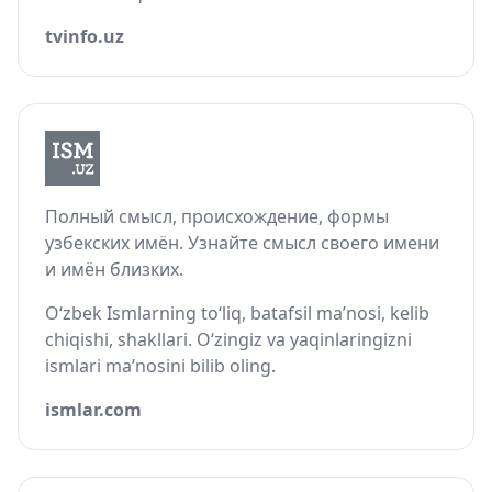
tvinfo.uz
Полный смысл, происхождение, формы
узбекских имён. Узнайте смысл своего имени
и имён близких.
O‘zbek Ismlarning to‘liq, batafsil ma’nosi, kelib
chiqishi, shakllari. O‘zingiz va yaqinlaringizni
ismlari ma’nosini bilib oling.
ismlar.com