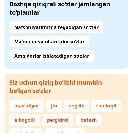
Boshqa qiziqrali so‘zlar jamlangan
to‘plamlar
Nafsoniyatimizga tegadigan so‘zlar
Ma’nodor va ohanrabo so‘zlar
Amaldorlar ishlatadigan so‘zlar
Siz uchun qiziq bo‘lishi mumkin
bo‘lgan so‘zlar
mas’uliyat
jin
sog‘lik
taalluqli
alkogolli
pergidrol
batash