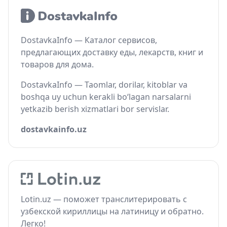
DostavkaInfo — Каталог сервисов,
предлагающих доставку еды, лекарств, книг и
товаров для дома.
DostavkaInfo — Taomlar, dorilar, kitoblar va
boshqa uy uchun kerakli bo‘lagan narsalarni
yetkazib berish xizmatlari bor servislar.
dostavkainfo.uz
Lotin.uz — поможет транслитерировать с
узбекской кириллицы на латиницу и обратно.
Легко!