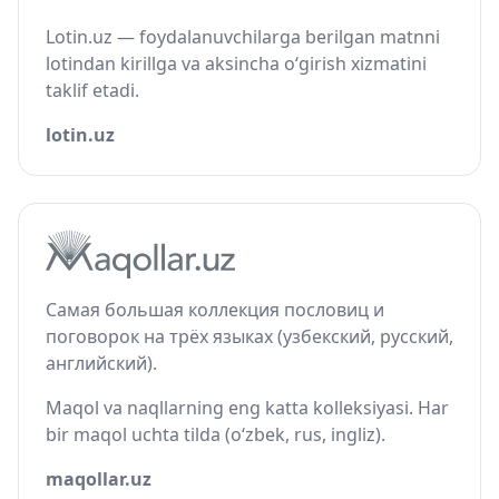
Lotin.uz — foydalanuvchilarga berilgan matnni
lotindan kirillga va aksincha o‘girish xizmatini
taklif etadi.
lotin.uz
Самая большая коллекция пословиц и
поговорок на трёх языках (узбекский, русский,
английский).
Maqol va naqllarning eng katta kolleksiyasi. Har
bir maqol uchta tilda (o‘zbek, rus, ingliz).
maqollar.uz