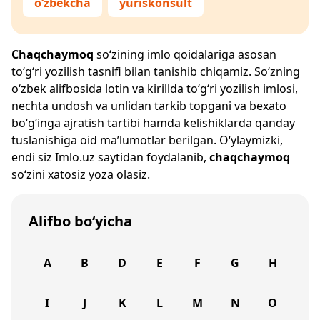
o‘zbekcha
yuriskonsult
Chaqchaymoq
so‘zining imlo qoidalariga asosan
to‘g‘ri yozilish tasnifi bilan tanishib chiqamiz. So‘zning
o‘zbek alifbosida lotin va kirillda to‘g‘ri yozilish imlosi,
nechta undosh va unlidan tarkib topgani va bexato
bo‘g‘inga ajratish tartibi hamda kelishiklarda qanday
tuslanishiga oid ma’lumotlar berilgan. O‘ylaymizki,
endi siz
Imlo.uz
saytidan foydalanib,
chaqchaymoq
so‘zini xatosiz yoza olasiz.
Alifbo bo‘yicha
A
B
D
E
F
G
H
I
J
K
L
M
N
O