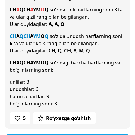
CH
A
Q
CH
A
Y
M
O
Q
so‘zida unli harflarning soni
3
ta
va ular qizil rang bilan belgilangan.
Ular quyidagilar:
A, A, O
CH
A
Q
CH
A
Y
M
O
Q
so‘zida undosh harflarning soni
6
ta va ular ko‘k rang bilan belgilangan.
Ular quyidagilar:
CH, Q, CH, Y, M, Q
CHAQCHAYMOQ
so‘zidagi barcha harflarning va
bo‘g‘inlarning soni:
unlilar: 3
undoshlar: 6
hamma harflar: 9
bo‘g‘inlarning soni: 3
5
Ro‘yxatga qo‘shish