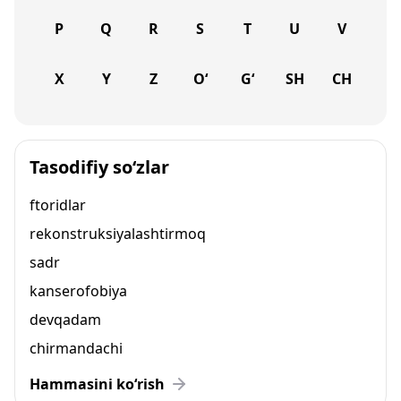
P
Q
R
S
T
U
V
X
Y
Z
O‘
G‘
SH
CH
Tasodifiy so‘zlar
ftoridlar
rekonstruksiyalashtirmoq
sadr
kanserofobiya
devqadam
chirmandachi
Hammasini ko‘rish