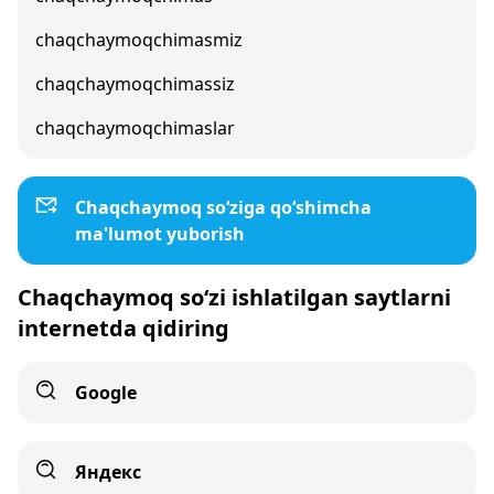
chaqchaymoqchimasmiz
chaqchaymoqchimassiz
chaqchaymoqchimaslar
Chaqchaymoq so‘ziga qo‘shimcha
ma'lumot yuborish
Chaqchaymoq so‘zi ishlatilgan saytlarni
internetda qidiring
Google
Яндекс