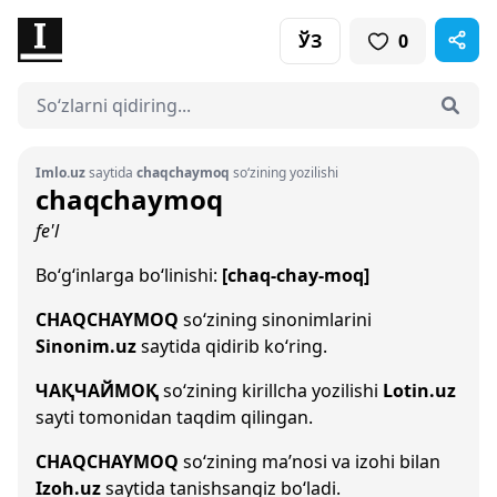
ЎЗ
0
Imlo.uz
saytida
chaqchaymoq
so‘zining yozilishi
chaqchaymoq
fe'l
Bo‘g‘inlarga bo‘linishi:
[chaq-chay-moq]
CHAQCHAYMOQ
so‘zining sinonimlarini
Sinonim.uz
saytida qidirib ko‘ring.
ЧАҚЧАЙМОҚ
so‘zining kirillcha yozilishi
Lotin.uz
sayti tomonidan taqdim qilingan.
CHAQCHAYMOQ
so‘zining ma’nosi va izohi bilan
Izoh.uz
saytida tanishsangiz bo‘ladi.