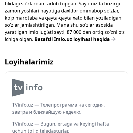
tilidagi so‘zlardan tarkib topgan. Saytimizda hozirgi
zamon yoshlari hayotiga daxldor ommabop so‘zlar,
ko‘p marotaba va qayta-qayta xato bilan yoziladigan
so‘zlar jamlashtirilgan. Mana shu so‘zlar asosida
yaratilgan imlo lug‘ati sayti, 87 000 dan ortiq so‘zni o‘z
ichiga olgan.
Batafsil Imlo.uz loyihasi haqida
Loyihalarimiz
TVinfo.uz — Телепрограмма на сегодня,
завтра и ближайшую неделю.
TVinfo.uz — Bugun, ertaga va keyingi hafta
uchun to‘liq teledasturlar.