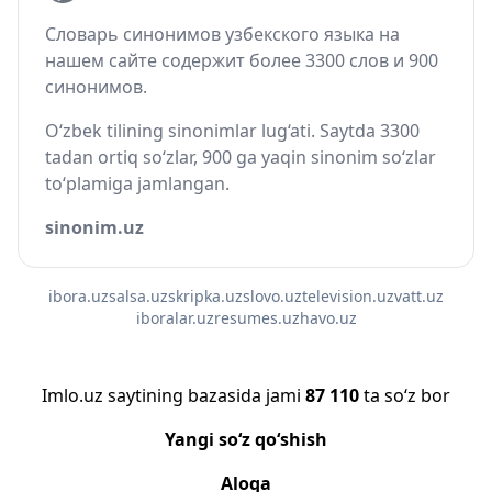
Словарь синонимов узбекского языка на
нашем сайте содержит более 3300 слов и 900
синонимов.
O‘zbek tilining sinonimlar lug‘ati. Saytda 3300
tadan ortiq so‘zlar, 900 ga yaqin sinonim so‘zlar
to‘plamiga jamlangan.
sinonim.uz
ibora.uz
salsa.uz
skripka.uz
slovo.uz
television.uz
vatt.uz
iboralar.uz
resumes.uz
havo.uz
Imlo.uz saytining bazasida jami
87 110
ta so‘z bor
Yangi so‘z qo‘shish
Aloqa