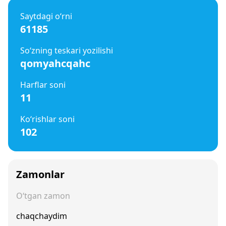
Saytdagi o‘rni
61185
So‘zning teskari yozilishi
qomyahcqahc
Harflar soni
11
Ko‘rishlar soni
102
Zamonlar
O‘tgan zamon
chaqchaydim