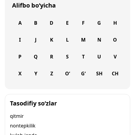
Alifbo bo‘yicha
A
B
D
E
F
G
H
I
J
K
L
M
N
O
P
Q
R
S
T
U
V
X
Y
Z
O‘
G‘
SH
CH
Tasodifiy so‘zlar
qitmir
nontepkilik