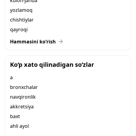
kuloh-janda
yozlamoq
chishtiylar
qayroqi
Hammasini ko‘rish
Ko‘p xato qilinadigan so‘zlar
a
bronxchalar
navqironlik
akkretsiya
baxt
ahli ayol