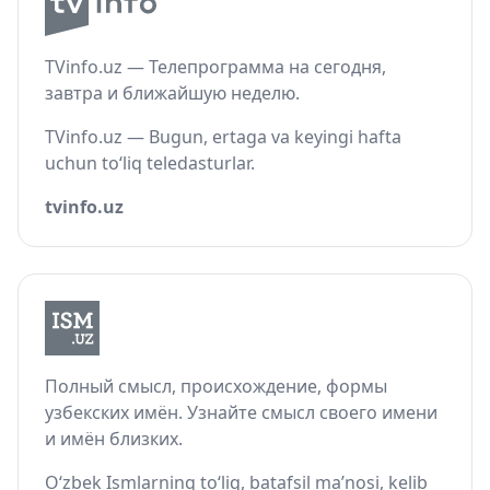
TVinfo.uz — Телепрограмма на сегодня,
завтра и ближайшую неделю.
TVinfo.uz — Bugun, ertaga va keyingi hafta
uchun to‘liq teledasturlar.
tvinfo.uz
Полный смысл, происхождение, формы
узбекских имён. Узнайте смысл своего имени
и имён близких.
O‘zbek Ismlarning to‘liq, batafsil ma’nosi, kelib