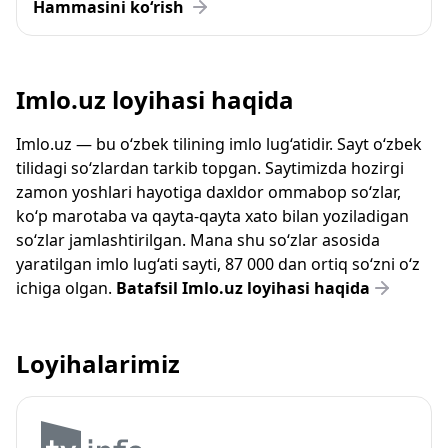
Hammasini ko‘rish
Imlo.uz loyihasi haqida
Imlo.uz — bu o‘zbek tilining imlo lug‘atidir. Sayt o‘zbek
tilidagi so‘zlardan tarkib topgan. Saytimizda hozirgi
zamon yoshlari hayotiga daxldor ommabop so‘zlar,
ko‘p marotaba va qayta-qayta xato bilan yoziladigan
so‘zlar jamlashtirilgan. Mana shu so‘zlar asosida
yaratilgan imlo lug‘ati sayti, 87 000 dan ortiq so‘zni o‘z
ichiga olgan.
Batafsil Imlo.uz loyihasi haqida
Loyihalarimiz