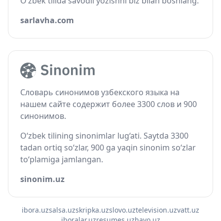
O‘zbek tilida savodli yozishni biz bilan boshlang.
sarlavha.com
Словарь синонимов узбекского языка на
нашем сайте содержит более 3300 слов и 900
синонимов.
O‘zbek tilining sinonimlar lug‘ati. Saytda 3300
tadan ortiq so‘zlar, 900 ga yaqin sinonim so‘zlar
to‘plamiga jamlangan.
sinonim.uz
ibora.uz
salsa.uz
skripka.uz
slovo.uz
television.uz
vatt.uz
iboralar.uz
resumes.uz
havo.uz