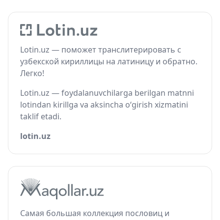
Lotin.uz — поможет транслитерировать с
узбекской кириллицы на латиницу и обратно.
Легко!
Lotin.uz — foydalanuvchilarga berilgan matnni
lotindan kirillga va aksincha o‘girish xizmatini
taklif etadi.
lotin.uz
Самая большая коллекция пословиц и