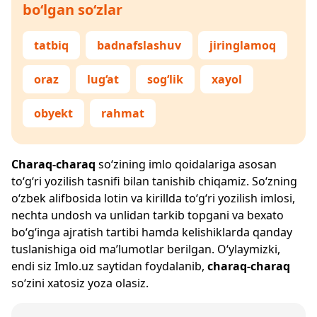
bo‘lgan so‘zlar
tatbiq
badnafslashuv
jiringlamoq
oraz
lug‘at
sog‘lik
xayol
obyekt
rahmat
Charaq-charaq
so‘zining imlo qoidalariga asosan
to‘g‘ri yozilish tasnifi bilan tanishib chiqamiz. So‘zning
o‘zbek alifbosida lotin va kirillda to‘g‘ri yozilish imlosi,
nechta undosh va unlidan tarkib topgani va bexato
bo‘g‘inga ajratish tartibi hamda kelishiklarda qanday
tuslanishiga oid ma’lumotlar berilgan. O‘ylaymizki,
endi siz
Imlo.uz
saytidan foydalanib,
charaq-charaq
so‘zini xatosiz yoza olasiz.