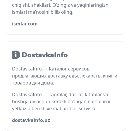
chiqishi, shakllari. O‘zingiz va yaqinlaringizni
ismlari ma’nosini bilib oling.
ismlar.com
DostavkaInfo — Каталог сервисов,
предлагающих доставку еды, лекарств, книг и
товаров для дома.
DostavkaInfo — Taomlar, dorilar, kitoblar va
boshqa uy uchun kerakli bo‘lagan narsalarni
yetkazib berish xizmatlari bor servislar.
dostavkainfo.uz