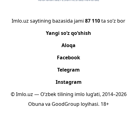
Imlo.uz saytining bazasida jami
87 110
ta so‘z bor
Yangi so‘z qo‘shish
Aloqa
Facebook
Telegram
Instagram
© Imlo.uz — O‘zbek tilining imlo lug‘ati, 2014–2026
Obuna
va
GoodGroup
loyihasi.
18+