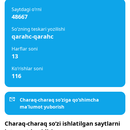
Saytdagi o‘rni
48667
So‘zning teskari yozilishi
qarahc-qarahc
Harflar soni
13
Ko‘rishlar soni
116
Charaq-charaq so‘ziga qo‘shimcha
ma'lumot yuborish
Charaq-charaq so‘zi ishlatilgan saytlarni