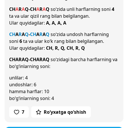
CH
A
R
A
Q
-
CH
A
R
A
Q
so‘zida unli harflarning soni
4
ta va ular qizil rang bilan belgilangan.
Ular quyidagilar:
A, A, A, A
CH
A
R
A
Q
-
CH
A
R
A
Q
so‘zida undosh harflarning
soni
6
ta va ular ko‘k rang bilan belgilangan.
Ular quyidagilar:
CH, R, Q, CH, R, Q
CHARAQ-CHARAQ
so‘zidagi barcha harflarning va
bo‘g‘inlarning soni:
unlilar: 4
undoshlar: 6
hamma harflar: 10
bo‘g‘inlarning soni: 4
7
Ro‘yxatga qo‘shish