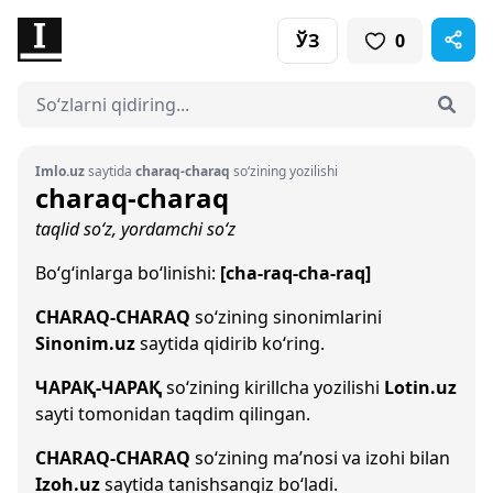
ЎЗ
0
Imlo.uz
saytida
charaq-charaq
so‘zining yozilishi
charaq-charaq
taqlid so‘z, yordamchi so‘z
Bo‘g‘inlarga bo‘linishi:
[cha-raq-cha-raq]
CHARAQ-CHARAQ
so‘zining sinonimlarini
Sinonim.uz
saytida qidirib ko‘ring.
ЧАРАҚ-ЧАРАҚ
so‘zining kirillcha yozilishi
Lotin.uz
sayti tomonidan taqdim qilingan.
CHARAQ-CHARAQ
so‘zining ma’nosi va izohi bilan
Izoh.uz
saytida tanishsangiz bo‘ladi.