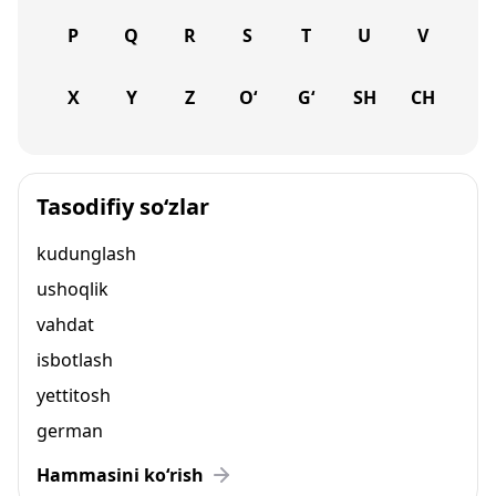
P
Q
R
S
T
U
V
X
Y
Z
O‘
G‘
SH
CH
Tasodifiy so‘zlar
kudunglash
ushoqlik
vahdat
isbotlash
yettitosh
german
Hammasini ko‘rish