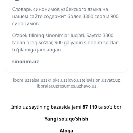
Словарь синонимов узбекского языка на
нашем сайте содержит более 3300 слов и 900
синонимов.
O‘zbek tilining sinonimlar lug‘ati. Saytda 3300
tadan ortiq so‘zlar, 900 ga yaqin sinonim so‘zlar
to‘plamiga jamlangan.
sinonim.uz
ibora.uz
salsa.uz
skripka.uz
slovo.uz
television.uz
vatt.uz
iboralar.uz
resumes.uz
havo.uz
Imlo.uz saytining bazasida jami
87 110
ta so‘z bor
Yangi so‘z qo‘shish
Aloqa