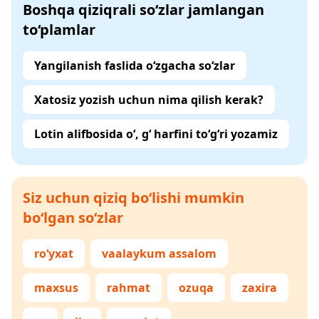
Boshqa qiziqrali so‘zlar jamlangan
to‘plamlar
Yangilanish faslida o‘zgacha so‘zlar
Xatosiz yozish uchun nima qilish kerak?
Lotin alifbosida o‘, g‘ harfini to‘g‘ri yozamiz
Siz uchun qiziq bo‘lishi mumkin
bo‘lgan so‘zlar
ro‘yxat
vaalaykum assalom
maxsus
rahmat
ozuqa
zaxira