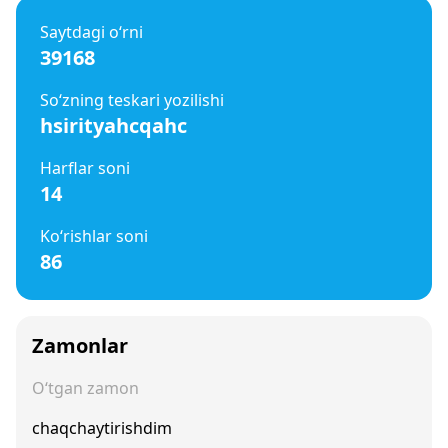
Saytdagi o‘rni
39168
So‘zning teskari yozilishi
hsirityahcqahc
Harflar soni
14
Ko‘rishlar soni
86
Zamonlar
O‘tgan zamon
chaqchaytirishdim