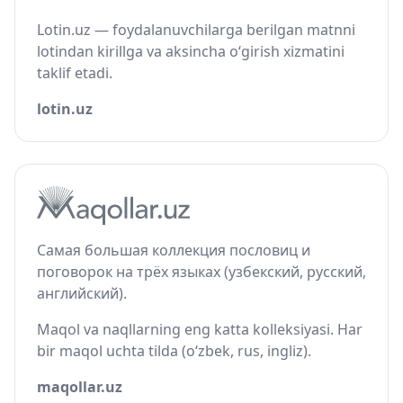
Lotin.uz — foydalanuvchilarga berilgan matnni
lotindan kirillga va aksincha o‘girish xizmatini
taklif etadi.
lotin.uz
Самая большая коллекция пословиц и
поговорок на трёх языках (узбекский, русский,
английский).
Maqol va naqllarning eng katta kolleksiyasi. Har
bir maqol uchta tilda (o‘zbek, rus, ingliz).
maqollar.uz