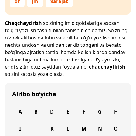
or
jin
xarajat
Chaqchaytirish
so‘zining imlo qoidalariga asosan
to‘g‘ri yozilish tasnifi bilan tanishib chiqamiz. So‘zning
o‘zbek alifbosida lotin va kirillda to‘g‘ri yozilish imlosi,
nechta undosh va unlidan tarkib topgani va bexato
bo‘g‘inga ajratish tartibi hamda kelishiklarda qanday
tuslanishiga oid ma’lumotlar berilgan. O‘ylaymizki,
endi siz
Imlo.uz
saytidan foydalanib,
chaqchaytirish
so‘zini xatosiz yoza olasiz.
Alifbo bo‘yicha
A
B
D
E
F
G
H
I
J
K
L
M
N
O