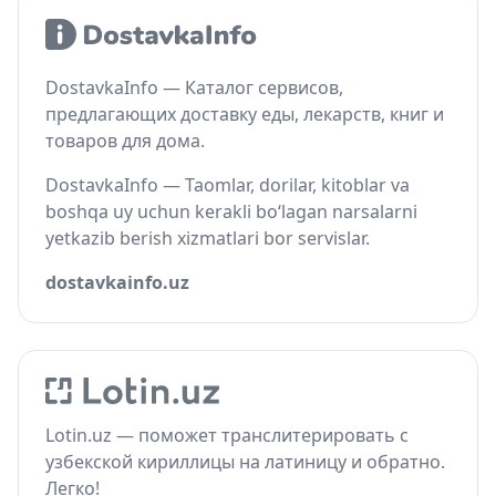
DostavkaInfo — Каталог сервисов,
предлагающих доставку еды, лекарств, книг и
товаров для дома.
DostavkaInfo — Taomlar, dorilar, kitoblar va
boshqa uy uchun kerakli bo‘lagan narsalarni
yetkazib berish xizmatlari bor servislar.
dostavkainfo.uz
Lotin.uz — поможет транслитерировать с
узбекской кириллицы на латиницу и обратно.
Легко!