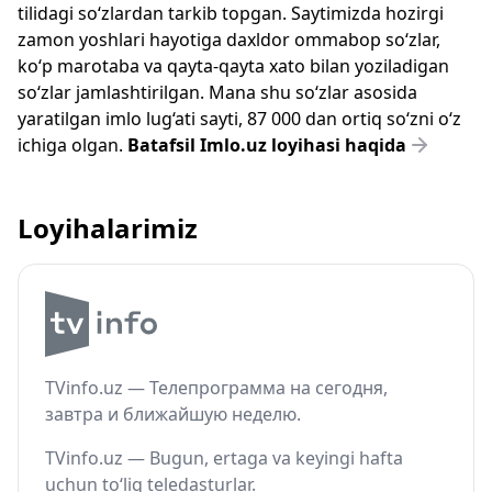
tilidagi so‘zlardan tarkib topgan. Saytimizda hozirgi
zamon yoshlari hayotiga daxldor ommabop so‘zlar,
ko‘p marotaba va qayta-qayta xato bilan yoziladigan
so‘zlar jamlashtirilgan. Mana shu so‘zlar asosida
yaratilgan imlo lug‘ati sayti, 87 000 dan ortiq so‘zni o‘z
ichiga olgan.
Batafsil Imlo.uz loyihasi haqida
Loyihalarimiz
TVinfo.uz — Телепрограмма на сегодня,
завтра и ближайшую неделю.
TVinfo.uz — Bugun, ertaga va keyingi hafta
uchun to‘liq teledasturlar.