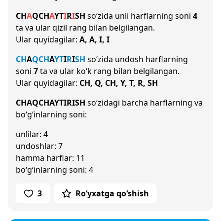
CH
A
Q
CH
A
Y
T
I
R
I
SH
so‘zida unli harflarning soni
4
ta va ular qizil rang bilan belgilangan.
Ular quyidagilar:
A, A, I, I
CH
A
Q
CH
A
Y
T
I
R
I
SH
so‘zida undosh harflarning
soni
7
ta va ular ko‘k rang bilan belgilangan.
Ular quyidagilar:
CH, Q, CH, Y, T, R, SH
CHAQCHAYTIRISH
so‘zidagi barcha harflarning va
bo‘g‘inlarning soni:
unlilar: 4
undoshlar: 7
hamma harflar: 11
bo‘g‘inlarning soni: 4
3
Ro‘yxatga qo‘shish