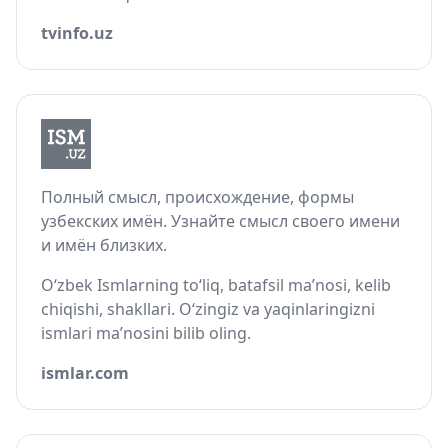
tvinfo.uz
Полный смысл, происхождение, формы
узбекских имён. Узнайте смысл своего имени
и имён близких.
O‘zbek Ismlarning to‘liq, batafsil ma’nosi, kelib
chiqishi, shakllari. O‘zingiz va yaqinlaringizni
ismlari ma’nosini bilib oling.
ismlar.com