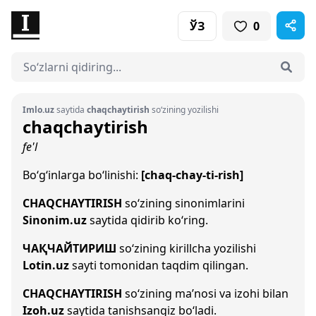
ЎЗ
0
Imlo.uz
saytida
chaqchaytirish
so‘zining yozilishi
chaqchaytirish
fe'l
Bo‘g‘inlarga bo‘linishi:
[chaq-chay-ti-rish]
CHAQCHAYTIRISH
so‘zining sinonimlarini
Sinonim.uz
saytida qidirib ko‘ring.
ЧАҚЧАЙТИРИШ
so‘zining kirillcha yozilishi
Lotin.uz
sayti tomonidan taqdim qilingan.
CHAQCHAYTIRISH
so‘zining ma’nosi va izohi bilan
Izoh.uz
saytida tanishsangiz bo‘ladi.