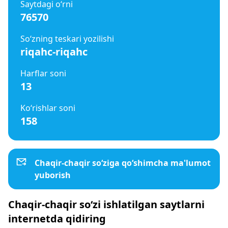
Saytdagi o‘rni
76570
So‘zning teskari yozilishi
riqahc-riqahc
Harflar soni
13
Ko‘rishlar soni
158
Chaqir-chaqir so‘ziga qo‘shimcha ma'lumot
yuborish
Chaqir-chaqir so‘zi ishlatilgan saytlarni
internetda qidiring