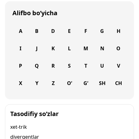
Alifbo bo‘yicha
A
B
D
E
F
G
H
I
J
K
L
M
N
O
P
Q
R
S
T
U
V
X
Y
Z
O‘
G‘
SH
CH
Tasodifiy so‘zlar
xet-trik
divergentlar