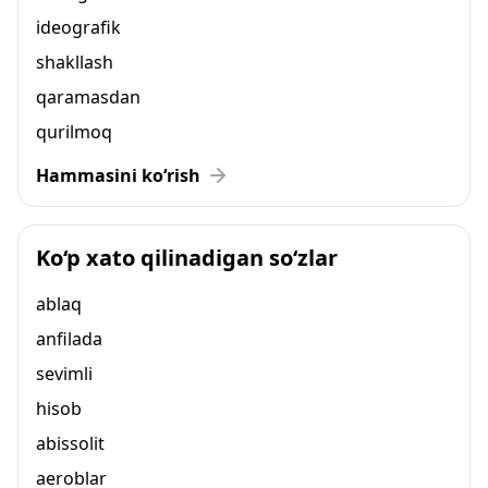
ideografik
shakllash
qaramasdan
qurilmoq
Hammasini ko‘rish
Ko‘p xato qilinadigan so‘zlar
ablaq
anfilada
sevimli
hisob
abissolit
aeroblar