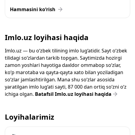
Hammasini ko‘rish
Imlo.uz loyihasi haqida
Imlo.uz — bu o‘zbek tilining imlo lug‘atidir. Sayt o‘zbek
tilidagi so‘zlardan tarkib topgan. Saytimizda hozirgi
zamon yoshlari hayotiga daxldor ommabop so‘zlar,
ko‘p marotaba va qayta-qayta xato bilan yoziladigan
so‘zlar jamlashtirilgan. Mana shu so‘zlar asosida
yaratilgan imlo lug‘ati sayti, 87 000 dan ortiq so‘zni o‘z
ichiga olgan.
Batafsil Imlo.uz loyihasi haqida
Loyihalarimiz