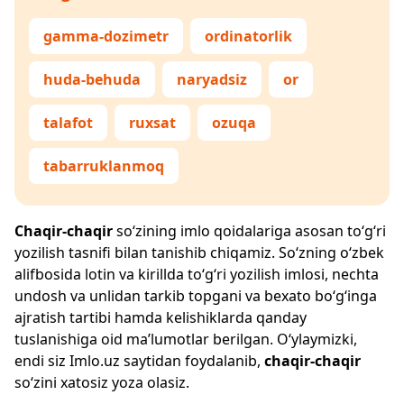
gamma-dozimetr
ordinatorlik
huda-behuda
naryadsiz
or
talafot
ruxsat
ozuqa
tabarruklanmoq
Chaqir-chaqir
so‘zining imlo qoidalariga asosan to‘g‘ri
yozilish tasnifi bilan tanishib chiqamiz. So‘zning o‘zbek
alifbosida lotin va kirillda to‘g‘ri yozilish imlosi, nechta
undosh va unlidan tarkib topgani va bexato bo‘g‘inga
ajratish tartibi hamda kelishiklarda qanday
tuslanishiga oid ma’lumotlar berilgan. O‘ylaymizki,
endi siz
Imlo.uz
saytidan foydalanib,
chaqir-chaqir
so‘zini xatosiz yoza olasiz.