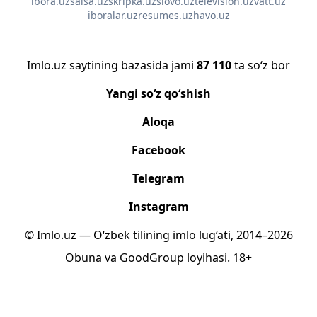
ibora.uz
salsa.uz
skripka.uz
slovo.uz
television.uz
vatt.uz
iboralar.uz
resumes.uz
havo.uz
Imlo.uz saytining bazasida jami
87 110
ta so‘z bor
Yangi so‘z qo‘shish
Aloqa
Facebook
Telegram
Instagram
© Imlo.uz — O‘zbek tilining imlo lug‘ati, 2014–2026
Obuna
va
GoodGroup
loyihasi.
18+