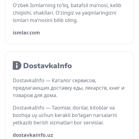
O‘zbek Ismlarning to‘liq, batafsil ma’nosi, kelib
chiqishi, shakllari. O‘zingiz va yaqinlaringizni
ismlari ma’nosini bilib oling.
ismlar.com
DostavkaInfo — Каталог сервисов,
предлагающих доставку еды, лекарств, книг и
товаров для дома.
DostavkaInfo — Taomlar, dorilar, kitoblar va
boshqa uy uchun kerakli bo‘lagan narsalarni
yetkazib berish xizmatlari bor servislar.
dostavkainfo.uz