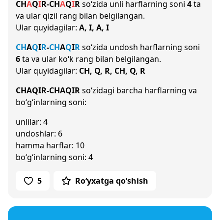
CH
A
Q
I
R
-
CH
A
Q
I
R
so‘zida unli harflarning soni
4
ta
va ular qizil rang bilan belgilangan.
Ular quyidagilar:
A, I, A, I
CH
A
Q
I
R
-
CH
A
Q
I
R
so‘zida undosh harflarning soni
6
ta va ular ko‘k rang bilan belgilangan.
Ular quyidagilar:
CH, Q, R, CH, Q, R
CHAQIR-CHAQIR
so‘zidagi barcha harflarning va
bo‘g‘inlarning soni:
unlilar: 4
undoshlar: 6
hamma harflar: 10
bo‘g‘inlarning soni: 4
5
Ro‘yxatga qo‘shish