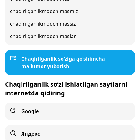
chaqirilganlikmoqchimasmiz
chaqirilganlikmoqchimassiz
chaqirilganlikmoqchimaslar
Chaqirilganlik so‘ziga qo‘shimcha
ma'lumot yuborish
Chaqirilganlik so‘zi ishlatilgan saytlarni
internetda qidiring
Google
Яндекс