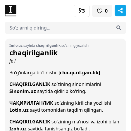
ЎЗ
0
Imlo.uz
saytida
chaqirilganlik
so‘zining yozilishi
chaqirilganlik
fe'l
Bo‘g‘inlarga bo‘linishi:
[cha-qi-ril-gan-lik]
CHAQIRILGANLIK
so‘zining sinonimlarini
Sinonim.uz
saytida qidirib ko‘ring.
ЧАҚИРИЛГАНЛИК
so‘zining kirillcha yozilishi
Lotin.uz
sayti tomonidan taqdim qilingan.
CHAQIRILGANLIK
so‘zining ma’nosi va izohi bilan
Izoh.uz
saytida tanishsangiz bo‘ladi.