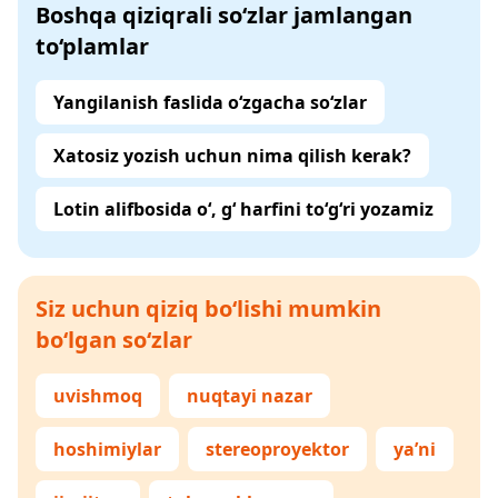
Boshqa qiziqrali so‘zlar jamlangan
to‘plamlar
Yangilanish faslida o‘zgacha so‘zlar
Xatosiz yozish uchun nima qilish kerak?
Lotin alifbosida o‘, g‘ harfini to‘g‘ri yozamiz
Siz uchun qiziq bo‘lishi mumkin
bo‘lgan so‘zlar
uvishmoq
nuqtayi nazar
hoshimiylar
stereoproyektor
ya’ni