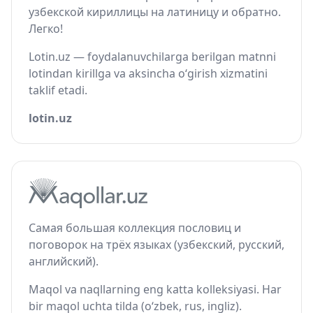
узбекской кириллицы на латиницу и обратно.
Легко!
Lotin.uz — foydalanuvchilarga berilgan matnni
lotindan kirillga va aksincha o‘girish xizmatini
taklif etadi.
lotin.uz
Самая большая коллекция пословиц и
поговорок на трёх языках (узбекский, русский,
английский).
Maqol va naqllarning eng katta kolleksiyasi. Har
bir maqol uchta tilda (o‘zbek, rus, ingliz).