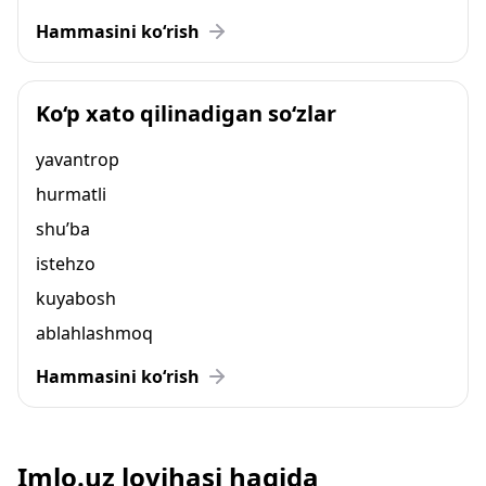
Hammasini ko‘rish
Ko‘p xato qilinadigan so‘zlar
yavantrop
hurmatli
shu’ba
istehzo
kuyabosh
ablahlashmoq
Hammasini ko‘rish
Imlo.uz loyihasi haqida