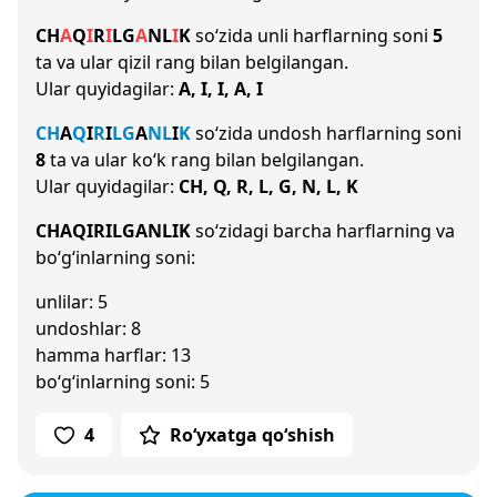
CH
A
Q
I
R
I
L
G
A
N
L
I
K
so‘zida unli harflarning soni
5
ta va ular qizil rang bilan belgilangan.
Ular quyidagilar:
A, I, I, A, I
CH
A
Q
I
R
I
L
G
A
N
L
I
K
so‘zida undosh harflarning soni
8
ta va ular ko‘k rang bilan belgilangan.
Ular quyidagilar:
CH, Q, R, L, G, N, L, K
CHAQIRILGANLIK
so‘zidagi barcha harflarning va
bo‘g‘inlarning soni:
unlilar: 5
undoshlar: 8
hamma harflar: 13
bo‘g‘inlarning soni: 5
4
Ro‘yxatga qo‘shish