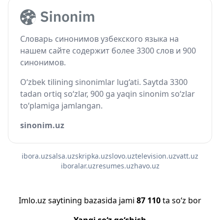
Словарь синонимов узбекского языка на
нашем сайте содержит более 3300 слов и 900
синонимов.
O‘zbek tilining sinonimlar lug‘ati. Saytda 3300
tadan ortiq so‘zlar, 900 ga yaqin sinonim so‘zlar
to‘plamiga jamlangan.
sinonim.uz
ibora.uz
salsa.uz
skripka.uz
slovo.uz
television.uz
vatt.uz
iboralar.uz
resumes.uz
havo.uz
Imlo.uz saytining bazasida jami
87 110
ta so‘z bor
Yangi so‘z qo‘shish