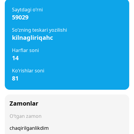
Saytdagi o‘rni
59029
So‘zning teskari yozilishi
kilnagliriqahc
Harflar soni
14
Ko‘rishlar soni
81
Zamonlar
O‘tgan zamon
chaqirilganlikdim