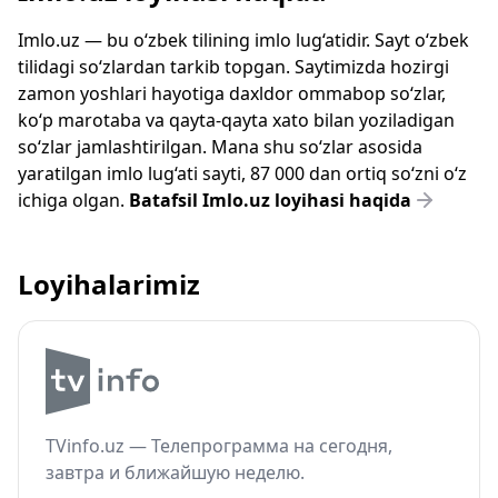
Imlo.uz — bu o‘zbek tilining imlo lug‘atidir. Sayt o‘zbek
tilidagi so‘zlardan tarkib topgan. Saytimizda hozirgi
zamon yoshlari hayotiga daxldor ommabop so‘zlar,
ko‘p marotaba va qayta-qayta xato bilan yoziladigan
so‘zlar jamlashtirilgan. Mana shu so‘zlar asosida
yaratilgan imlo lug‘ati sayti, 87 000 dan ortiq so‘zni o‘z
ichiga olgan.
Batafsil Imlo.uz loyihasi haqida
Loyihalarimiz
TVinfo.uz — Телепрограмма на сегодня,
завтра и ближайшую неделю.