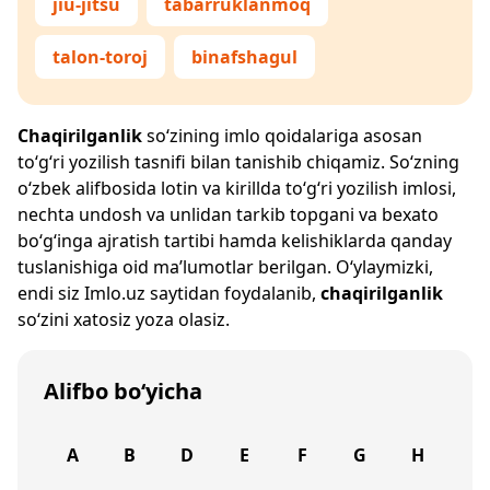
jiu-jitsu
tabarruklanmoq
talon-toroj
binafshagul
Chaqirilganlik
so‘zining imlo qoidalariga asosan
to‘g‘ri yozilish tasnifi bilan tanishib chiqamiz. So‘zning
o‘zbek alifbosida lotin va kirillda to‘g‘ri yozilish imlosi,
nechta undosh va unlidan tarkib topgani va bexato
bo‘g‘inga ajratish tartibi hamda kelishiklarda qanday
tuslanishiga oid ma’lumotlar berilgan. O‘ylaymizki,
endi siz
Imlo.uz
saytidan foydalanib,
chaqirilganlik
so‘zini xatosiz yoza olasiz.
Alifbo bo‘yicha
A
B
D
E
F
G
H