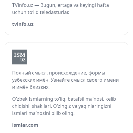
TVinfo.uz — Bugun, ertaga va keyingi hafta
uchun to‘liq teledasturlar.
tvinfo.uz
Полный смысл, происхождение, формы
узбекских имён. Узнайте смысл своего имени
и имён близких.
O‘zbek Ismlarning to‘liq, batafsil ma’nosi, kelib
chiqishi, shakllari. O‘zingiz va yaqinlaringizni
ismlari ma’nosini bilib oling.
ismlar.com