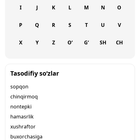
I
J
K
L
M
N
O
P
Q
R
S
T
U
V
X
Y
Z
O‘
G‘
SH
CH
Tasodifiy so‘zlar
sopqon
chinqirmoq
nontepki
hamasrlik
xushraftor
buxorchasiga