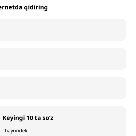
ternetda qidiring
Keyingi 10 ta so‘z
chayondek