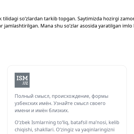
zbek tilidagi so‘zlardan tarkib topgan. Saytimizda hozirgi za
 jamlashtirilgan. Mana shu so‘zlar asosida yaratilgan imlo lug
Полный смысл, происхождение, формы
узбекских имён. Узнайте смысл своего
имени и имён близких.
O‘zbek Ismlarning to‘liq, batafsil ma’nosi, kelib
chiqishi, shakllari. O‘zingiz va yaqinlaringizni