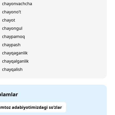
chayonvachcha
chayono‘t
chayot
chayongul
chaypamoq
chaypash
chayqaganlik
chayqalganlik
chayqalish
‘plamlar
mtoz adabiyotimizdagi so‘zlar