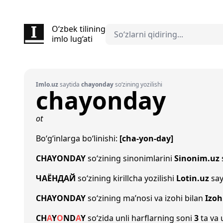
O‘zbek tilining
imlo lug‘ati
Imlo.uz
saytida
chayonday
so‘zining yozilishi
chayonday
ot
Bo‘g‘inlarga bo‘linishi:
[cha-yon-day]
CHAYONDAY
so‘zining sinonimlarini
Sinonim.uz
ЧАЁНДАЙ
so‘zining kirillcha yozilishi
Lotin.uz
say
CHAYONDAY
so‘zining ma’nosi va izohi bilan
Izoh
CH
A
Y
O
N
D
A
Y
so‘zida unli harflarning soni
3
ta va 