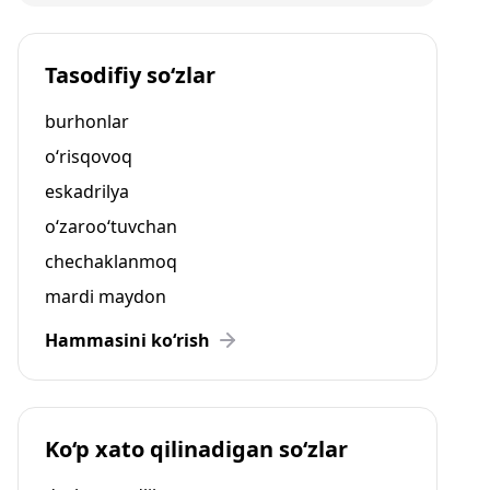
Tasodifiy so‘zlar
burhonlar
o‘risqovoq
eskadrilya
o‘zaroo‘tuvchan
chechaklanmoq
mardi maydon
Hammasini ko‘rish
Ko‘p xato qilinadigan so‘zlar