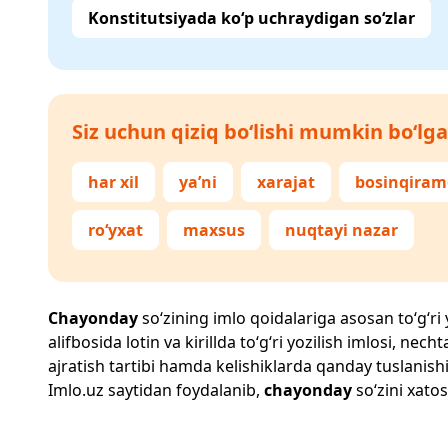
Konstitutsiyada ko‘p uchraydigan so‘zlar
Siz uchun qiziq bo‘lishi mumkin bo‘lga
har xil
ya’ni
xarajat
bosinqira
ro‘yxat
maxsus
nuqtayi nazar
Chayonday
so‘zining imlo qoidalariga asosan to‘g‘ri 
alifbosida lotin va kirillda to‘g‘ri yozilish imlosi, n
ajratish tartibi hamda kelishiklarda qanday tuslanishi
Imlo.uz
saytidan foydalanib,
chayonday
so‘zini xatos