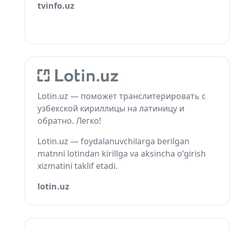
tvinfo.uz
Lotin.uz — поможет транслитерировать с
узбекской кириллицы на латиницу и
обратно. Легко!
Lotin.uz — foydalanuvchilarga berilgan
matnni lotindan kirillga va aksincha o‘girish
xizmatini taklif etadi.
lotin.uz