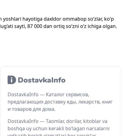
mon yoshlari hayotiga daxldor ommabop so‘zlar, ko‘p
‘ati sayti, 87 000 dan ortiq so‘zni o‘z ichiga olgan.
DostavkaInfo — Каталог сервисов,
предлагающих доставку еды, лекарств, книг
и товаров для дома.
DostavkaInfo — Taomlar, dorilar, kitoblar va
boshqa uy uchun kerakli bo‘lagan narsalarni
yetkazib berish xizmatlari bor servislar.