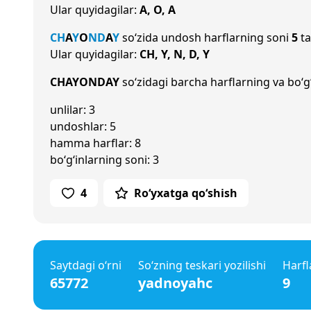
Ular quyidagilar:
A, O, A
CH
A
Y
O
N
D
A
Y
so‘zida undosh harflarning soni
5
ta
Ular quyidagilar:
CH, Y, N, D, Y
CHAYONDAY
so‘zidagi barcha harflarning va bo‘g‘
unlilar: 3
undoshlar: 5
hamma harflar: 8
bo‘g‘inlarning soni: 3
4
Ro‘yxatga qo‘shish
Saytdagi o‘rni
So‘zning teskari yozilishi
Harfl
65772
yadnoyahc
9