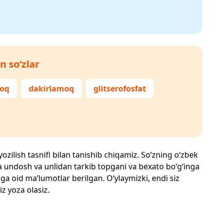
n so‘zlar
moq
dakirlamoq
glitserofosfat
yozilish tasnifi bilan tanishib chiqamiz. So‘zning o‘zbek
echta undosh va unlidan tarkib topgani va bexato bo‘g‘inga
ga oid ma’lumotlar berilgan. O‘ylaymizki, endi siz
iz yoza olasiz.