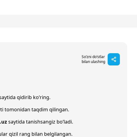
So‘zni do‘stlar
bilan ulashing
saytida qidirib ko‘ring.
ti tomonidan taqdim qilingan.
.uz
saytida tanishsangiz bo‘ladi.
ular qizil rang bilan belgilangan.