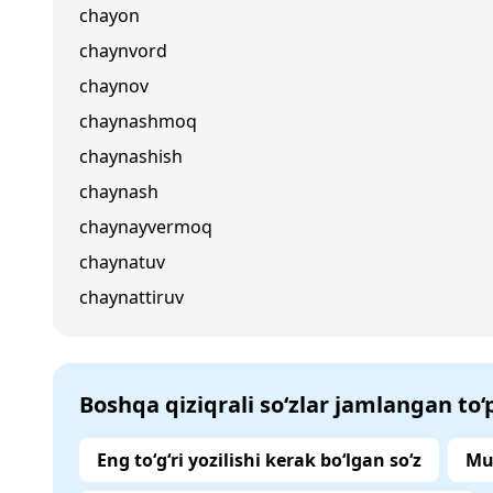
chayon
chaynvord
chaynov
chaynashmoq
chaynashish
chaynash
chaynayvermoq
chaynatuv
chaynattiruv
Boshqa qiziqrali so‘zlar jamlangan to
Eng to‘g‘ri yozilishi kerak bo‘lgan so‘z
Mu