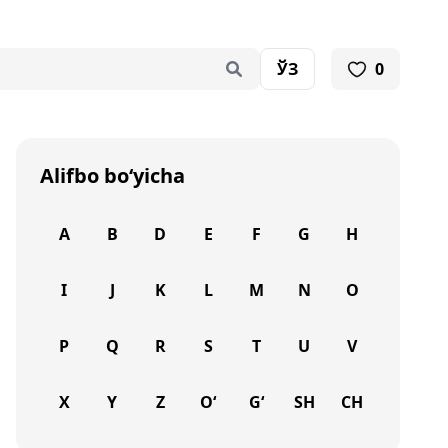
ЎЗ
0
Alifbo bo‘yicha
A
B
D
E
F
G
H
I
J
K
L
M
N
O
P
Q
R
S
T
U
V
X
Y
Z
O‘
G‘
SH
CH