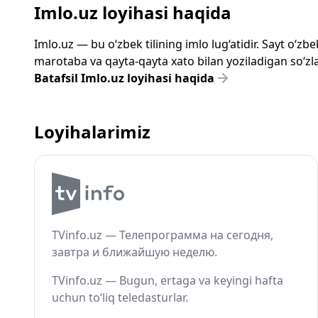
Imlo.uz loyihasi haqida
Imlo.uz — bu o‘zbek tilining imlo lug‘atidir. Sayt o‘
marotaba va qayta-qayta xato bilan yoziladigan so‘zlar
Batafsil Imlo.uz loyihasi haqida
Loyihalarimiz
TVinfo.uz — Телепрограмма на сегодня,
завтра и ближайшую неделю.
TVinfo.uz — Bugun, ertaga va keyingi hafta
uchun to‘liq teledasturlar.