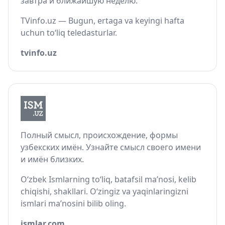
завтра и ближайшую неделю.
TVinfo.uz — Bugun, ertaga va keyingi hafta
uchun to‘liq teledasturlar.
tvinfo.uz
Полный смысл, происхождение, формы
узбекских имён. Узнайте смысл своего имени
и имён близких.
O‘zbek Ismlarning to‘liq, batafsil ma’nosi, kelib
chiqishi, shakllari. O‘zingiz va yaqinlaringizni
ismlari ma’nosini bilib oling.
ismlar.com