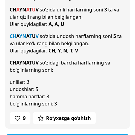
CH
A
Y
N
A
T
U
V
so‘zida unli harflarning soni
3
ta va
ular qizil rang bilan belgilangan.
Ular quyidagilar:
A, A, U
CH
A
Y
N
A
T
U
V
so‘zida undosh harflarning soni
5
ta
va ular ko‘k rang bilan belgilangan.
Ular quyidagilar:
CH, Y, N, T, V
CHAYNATUV
so‘zidagi barcha harflarning va
bo‘g‘inlarning soni:
unlilar: 3
undoshlar: 5
hamma harflar: 8
bo‘g‘inlarning soni: 3
9
Ro‘yxatga qo‘shish