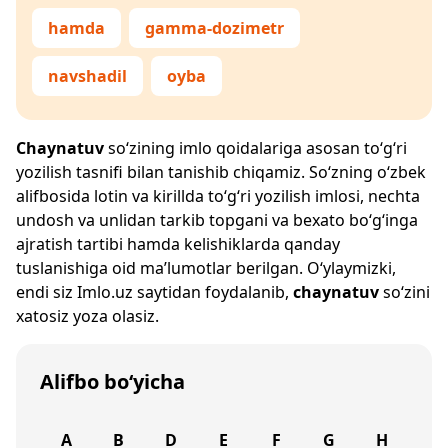
hamda
gamma-dozimetr
navshadil
oyba
Chaynatuv
so‘zining imlo qoidalariga asosan to‘g‘ri
yozilish tasnifi bilan tanishib chiqamiz. So‘zning o‘zbek
alifbosida lotin va kirillda to‘g‘ri yozilish imlosi, nechta
undosh va unlidan tarkib topgani va bexato bo‘g‘inga
ajratish tartibi hamda kelishiklarda qanday
tuslanishiga oid ma’lumotlar berilgan. O‘ylaymizki,
endi siz
Imlo.uz
saytidan foydalanib,
chaynatuv
so‘zini
xatosiz yoza olasiz.
Alifbo bo‘yicha
A
B
D
E
F
G
H