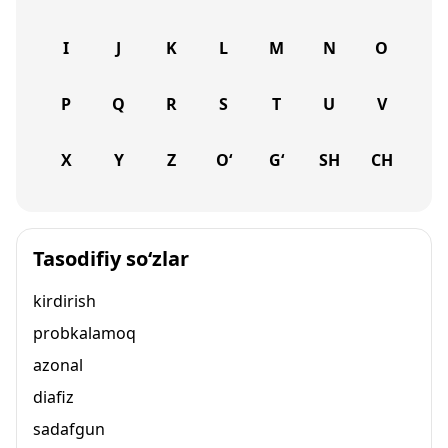
I
J
K
L
M
N
O
P
Q
R
S
T
U
V
X
Y
Z
O‘
G‘
SH
CH
Tasodifiy so‘zlar
kirdirish
probkalamoq
azonal
diafiz
sadafgun