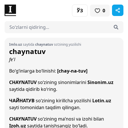
ЎЗ
0
Imlo.uz
saytida
chaynatuv
so‘zining yozilishi
chaynatuv
fe'l
Bo‘g‘inlarga bo‘linishi:
[chay-na-tuv]
CHAYNATUV
so‘zining sinonimlarini
Sinonim.uz
saytida qidirib ko‘ring.
ЧАЙНАТУВ
so‘zining kirillcha yozilishi
Lotin.uz
sayti tomonidan taqdim qilingan.
CHAYNATUV
so‘zining ma’nosi va izohi bilan
Izoh.uz
saytida tanishsangiz bo‘ladi.