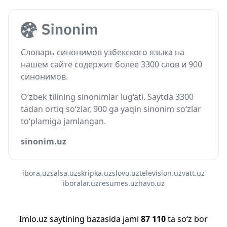
Словарь синонимов узбекского языка на
нашем сайте содержит более 3300 слов и 900
синонимов.
O‘zbek tilining sinonimlar lug‘ati. Saytda 3300
tadan ortiq so‘zlar, 900 ga yaqin sinonim so‘zlar
to‘plamiga jamlangan.
sinonim.uz
ibora.uz
salsa.uz
skripka.uz
slovo.uz
television.uz
vatt.uz
iboralar.uz
resumes.uz
havo.uz
Imlo.uz saytining bazasida jami
87 110
ta so‘z bor