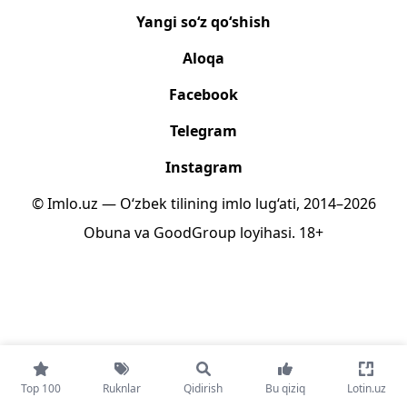
Yangi so‘z qo‘shish
Aloqa
Facebook
Telegram
Instagram
© Imlo.uz — O‘zbek tilining imlo lug‘ati, 2014–2026
Obuna
va
GoodGroup
loyihasi.
18+
Top 100
Ruknlar
Qidirish
Bu qiziq
Lotin.uz