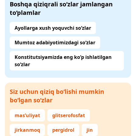
Boshqa qiziqrali so‘zlar jamlangan
to‘plamlar
Ayollarga xush yoquvchi so‘zlar
Mumtoz adabiyotimizdagi so‘zlar
Konstitutsiyamizda eng ko‘p ishlatilgan
so‘zlar
Siz uchun qiziq bo‘lishi mumkin
bo‘lgan so‘zlar
mas’uliyat
glitserofosfat
jirkanmoq
pergidrol
jin