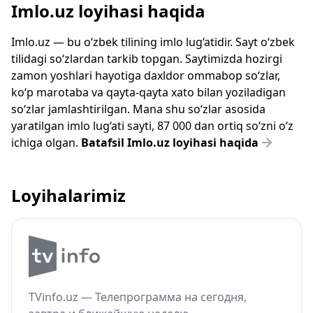
Imlo.uz loyihasi haqida
Imlo.uz — bu o‘zbek tilining imlo lug‘atidir. Sayt o‘zbek
tilidagi so‘zlardan tarkib topgan. Saytimizda hozirgi
zamon yoshlari hayotiga daxldor ommabop so‘zlar,
ko‘p marotaba va qayta-qayta xato bilan yoziladigan
so‘zlar jamlashtirilgan. Mana shu so‘zlar asosida
yaratilgan imlo lug‘ati sayti, 87 000 dan ortiq so‘zni o‘z
ichiga olgan.
Batafsil Imlo.uz loyihasi haqida
Loyihalarimiz
TVinfo.uz — Телепрограмма на сегодня,