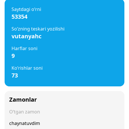
Saytdagi o‘rni
53354
So‘zning teskari yozilishi
vutanyahc
Harflar soni
9
Ko‘rishlar soni
73
Zamonlar
O‘tgan zamon
chaynatuvdim