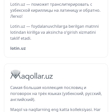
Lotin.uz — поможет транслитерировать с
узбекской кириллицы на латиницу и обратно.
Легко!
Lotin.uz — foydalanuvchilarga berilgan matnni
lotindan kirillga va aksincha o‘girish xizmatini
taklif etadi.
lotin.uz
Самая большая коллекция пословиц и
поговорок на трёх языках (узбекский, русский,
английский).
Maqol va naqllarning eng katta kolleksiyasi. Har