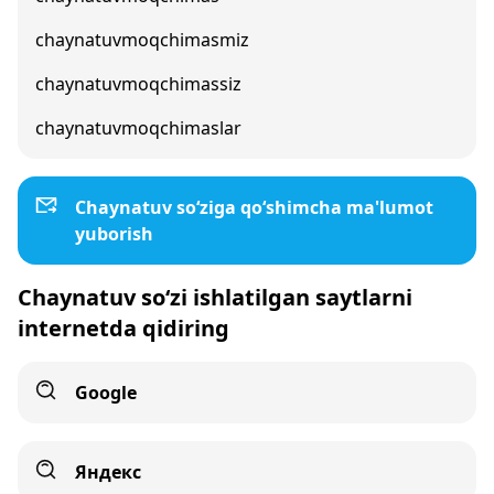
chaynatuvmoqchimasmiz
chaynatuvmoqchimassiz
chaynatuvmoqchimaslar
Chaynatuv so‘ziga qo‘shimcha ma'lumot
yuborish
Chaynatuv so‘zi ishlatilgan saytlarni
internetda qidiring
Google
Яндекс