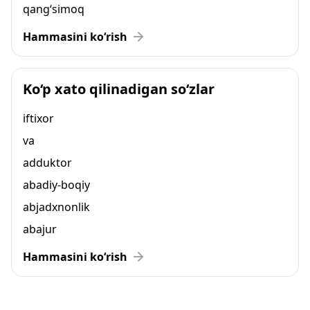
qang‘simoq
Hammasini ko‘rish
Ko‘p xato qilinadigan so‘zlar
iftixor
va
adduktor
abadiy-boqiy
abjadxnonlik
abajur
Hammasini ko‘rish