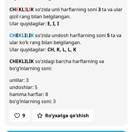
CH
E
K
L
I
L
I
K
so‘zida unli harflarning soni
3
ta va ular
qizil rang bilan belgilangan.
Ular quyidagilar:
E, I, I
CH
E
K
L
I
L
I
K
so‘zida undosh harflarning soni
5
ta va
ular ko‘k rang bilan belgilangan.
Ular quyidagilar:
CH, K, L, L, K
CHEKLILIK
so‘zidagi barcha harflarning va
bo‘g‘inlarning soni:
unlilar: 3
undoshlar: 5
hamma harflar: 8
bo‘g‘inlarning soni: 3
9
Ro‘yxatga qo‘shish