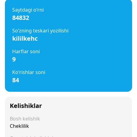
Saytdagi o‘rni
84832
So‘zning teskari yozilishi
kililkehc
Harflar soni
9
Ko‘rishlar soni
84
Kelishiklar
Bosh kelishik
Cheklilik