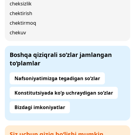
cheksizlik
chektirish
chektirmoq
chekuv
Boshqa qiziqrali so‘zlar jamlangan
to‘plamlar
Nafsoniyatimizga tegadigan so‘zlar
Konstitutsiyada ko‘p uchraydigan so‘zlar
Bizdagi imkoniyatlar
Siz uchun qiziq bo‘lishi mumkin