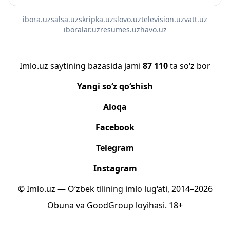
ibora.uz
salsa.uz
skripka.uz
slovo.uz
television.uz
vatt.uz
iboralar.uz
resumes.uz
havo.uz
Imlo.uz saytining bazasida jami
87 110
ta so‘z bor
Yangi so‘z qo‘shish
Aloqa
Facebook
Telegram
Instagram
© Imlo.uz — O‘zbek tilining imlo lug‘ati, 2014–2026
Obuna
va
GoodGroup
loyihasi.
18+