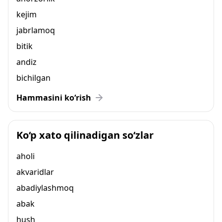
kejim
jabrlamoq
bitik
andiz
bichilgan
Hammasini ko‘rish
Ko‘p xato qilinadigan so‘zlar
aholi
akvaridlar
abadiylashmoq
abak
hush