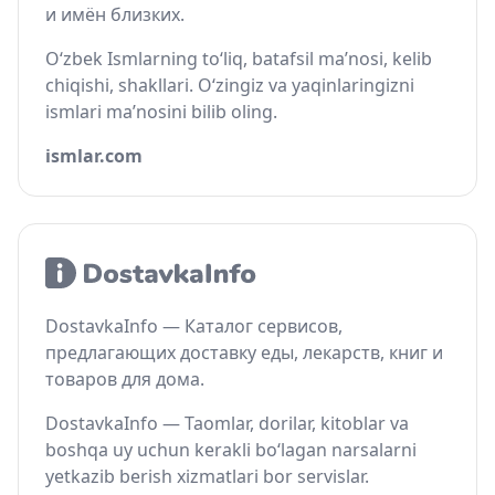
и имён близких.
O‘zbek Ismlarning to‘liq, batafsil ma’nosi, kelib
chiqishi, shakllari. O‘zingiz va yaqinlaringizni
ismlari ma’nosini bilib oling.
ismlar.com
DostavkaInfo — Каталог сервисов,
предлагающих доставку еды, лекарств, книг и
товаров для дома.
DostavkaInfo — Taomlar, dorilar, kitoblar va
boshqa uy uchun kerakli bo‘lagan narsalarni
yetkazib berish xizmatlari bor servislar.