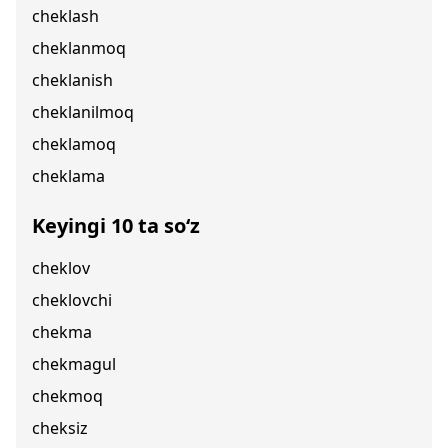
cheklash
cheklanmoq
cheklanish
cheklanilmoq
cheklamoq
cheklama
Keyingi 10 ta so‘z
cheklov
cheklovchi
chekma
chekmagul
chekmoq
cheksiz