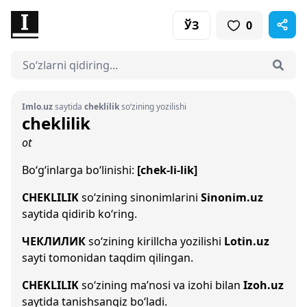
ЎЗ
0
Imlo.uz
saytida
cheklilik
so‘zining yozilishi
cheklilik
ot
Bo‘g‘inlarga bo‘linishi:
[chek-li-lik]
CHEKLILIK
so‘zining sinonimlarini
Sinonim.uz
saytida qidirib ko‘ring.
ЧЕКЛИЛИК
so‘zining kirillcha yozilishi
Lotin.uz
sayti tomonidan taqdim qilingan.
CHEKLILIK
so‘zining ma’nosi va izohi bilan
Izoh.uz
saytida tanishsangiz bo‘ladi.