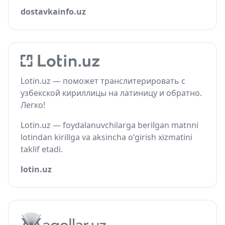
dostavkainfo.uz
Lotin.uz — поможет транслитерировать с
узбекской кириллицы на латиницу и обратно.
Легко!
Lotin.uz — foydalanuvchilarga berilgan matnni
lotindan kirillga va aksincha o‘girish xizmatini
taklif etadi.
lotin.uz