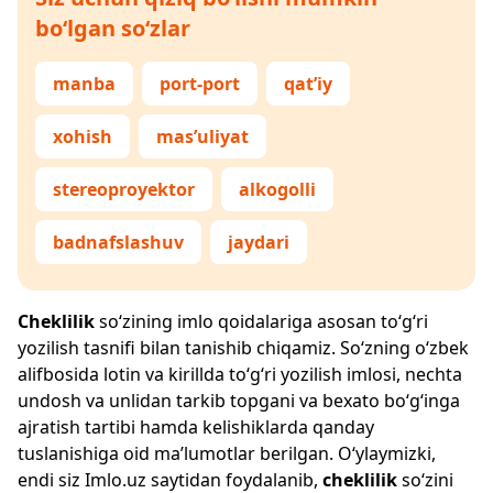
bo‘lgan so‘zlar
manba
port-port
qat’iy
xohish
mas’uliyat
stereoproyektor
alkogolli
badnafslashuv
jaydari
Cheklilik
so‘zining imlo qoidalariga asosan to‘g‘ri
yozilish tasnifi bilan tanishib chiqamiz. So‘zning o‘zbek
alifbosida lotin va kirillda to‘g‘ri yozilish imlosi, nechta
undosh va unlidan tarkib topgani va bexato bo‘g‘inga
ajratish tartibi hamda kelishiklarda qanday
tuslanishiga oid ma’lumotlar berilgan. O‘ylaymizki,
endi siz
Imlo.uz
saytidan foydalanib,
cheklilik
so‘zini