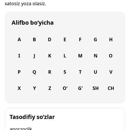
xatosiz yoza olasiz.
Alifbo bo‘yicha
A
B
D
E
F
G
H
I
J
K
L
M
N
O
P
Q
R
S
T
U
V
X
Y
Z
O‘
G‘
SH
CH
Tasodifiy so‘zlar
anorzorlik