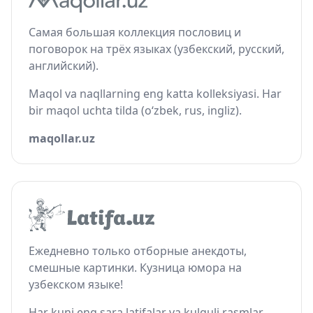
Самая большая коллекция пословиц и
поговорок на трёх языках (узбекский, русский,
английский).
Maqol va naqllarning eng katta kolleksiyasi. Har
bir maqol uchta tilda (o‘zbek, rus, ingliz).
maqollar.uz
Ежедневно только отборные анекдоты,
смешные картинки. Кузница юмора на
узбекском языке!
Har kuni eng sara latifalar va kulguli rasmlar.