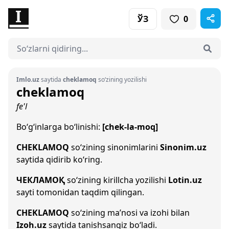
ЎЗ
0
Imlo.uz
saytida
cheklamoq
so‘zining yozilishi
cheklamoq
fe'l
Bo‘g‘inlarga bo‘linishi:
[chek-la-moq]
CHEKLAMOQ
so‘zining sinonimlarini
Sinonim.uz
saytida qidirib ko‘ring.
ЧЕКЛАМОҚ
so‘zining kirillcha yozilishi
Lotin.uz
sayti tomonidan taqdim qilingan.
CHEKLAMOQ
so‘zining ma’nosi va izohi bilan
Izoh.uz
saytida tanishsangiz bo‘ladi.