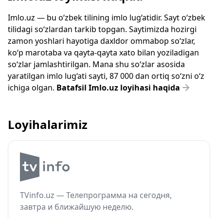
Imlo.uz — bu o‘zbek tilining imlo lug‘atidir. Sayt o‘zbek
tilidagi so‘zlardan tarkib topgan. Saytimizda hozirgi
zamon yoshlari hayotiga daxldor ommabop so‘zlar,
ko‘p marotaba va qayta-qayta xato bilan yoziladigan
so‘zlar jamlashtirilgan. Mana shu so‘zlar asosida
yaratilgan imlo lug‘ati sayti, 87 000 dan ortiq so‘zni o‘z
ichiga olgan.
Batafsil Imlo.uz loyihasi haqida
Loyihalarimiz
TVinfo.uz — Телепрограмма на сегодня,
завтра и ближайшую неделю.