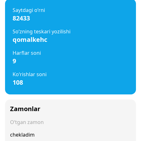
Saytdagi o‘rni
82433
So‘zning teskari yozilishi
qomalkehc
Harflar soni
9
Ko‘rishlar soni
108
Zamonlar
O‘tgan zamon
chekladim