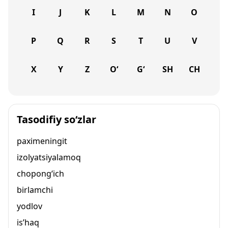
I
J
K
L
M
N
O
P
Q
R
S
T
U
V
X
Y
Z
O‘
G‘
SH
CH
Tasodifiy so‘zlar
paximeningit
izolyatsiyalamoq
chopong‘ich
birlamchi
yodlov
is’haq