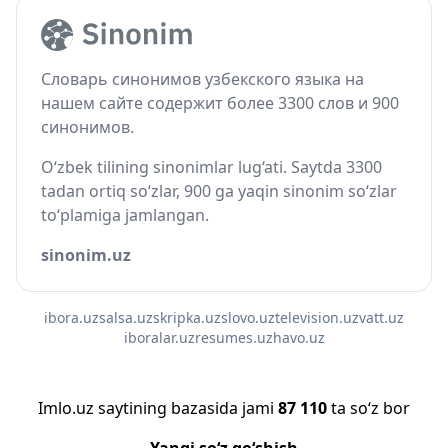
Словарь синонимов узбекского языка на
нашем сайте содержит более 3300 слов и 900
синонимов.
O‘zbek tilining sinonimlar lug‘ati. Saytda 3300
tadan ortiq so‘zlar, 900 ga yaqin sinonim so‘zlar
to‘plamiga jamlangan.
sinonim.uz
ibora.uz
salsa.uz
skripka.uz
slovo.uz
television.uz
vatt.uz
iboralar.uz
resumes.uz
havo.uz
Imlo.uz saytining bazasida jami
87 110
ta so‘z bor
Yangi so‘z qo‘shish