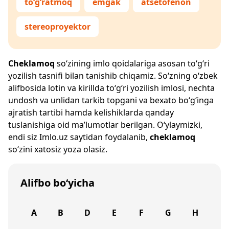
to‘g‘ratmoq
emgak
atsetofenon
stereoproyektor
Cheklamoq
so‘zining imlo qoidalariga asosan to‘g‘ri
yozilish tasnifi bilan tanishib chiqamiz. So‘zning o‘zbek
alifbosida lotin va kirillda to‘g‘ri yozilish imlosi, nechta
undosh va unlidan tarkib topgani va bexato bo‘g‘inga
ajratish tartibi hamda kelishiklarda qanday
tuslanishiga oid ma’lumotlar berilgan. O‘ylaymizki,
endi siz
Imlo.uz
saytidan foydalanib,
cheklamoq
so‘zini xatosiz yoza olasiz.
Alifbo bo‘yicha
A
B
D
E
F
G
H