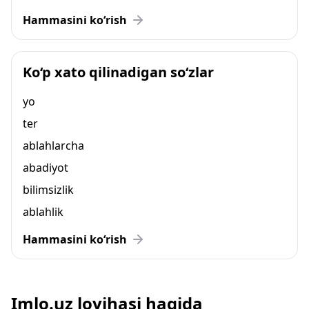
Hammasini ko‘rish
Ko‘p xato qilinadigan so‘zlar
yo
ter
ablahlarcha
abadiyot
bilimsizlik
ablahlik
Hammasini ko‘rish
Imlo.uz loyihasi haqida