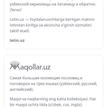
узбекской кириллицы на латиницу и обратно.
Легко!
Lotin.uz — foydalanuvchilarga berilgan matnni
lotindan kirillga va aksincha o‘girish xizmatini
taklif etadi.
lotin.uz
Самая большая коллекция пословиц и
поговорок на трёх языках (узбекский, русский,
английский).
Maqol va naqllarning eng katta kolleksiyasi. Har
bir maqol uchta tilda (o‘zbek, rus, ingliz).