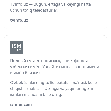
TVinfo.uz — Bugun, ertaga va keyingi hafta
uchun to‘liq teledasturlar.
tvinfo.uz
Полный смысл, происхождение, формы
узбекских имён. Узнайте смысл своего имени
и имён близких.
O‘zbek Ismlarning to‘liq, batafsil ma’nosi, kelib
chiqishi, shakllari. O‘zingiz va yaqinlaringizni
ismlari ma’nosini bilib oling.
ismlar.com