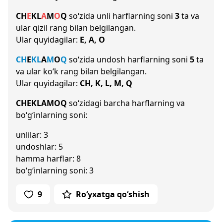
CH
E
K
L
A
M
O
Q
so‘zida unli harflarning soni
3
ta va
ular qizil rang bilan belgilangan.
Ular quyidagilar:
E, A, O
CH
E
K
L
A
M
O
Q
so‘zida undosh harflarning soni
5
ta
va ular ko‘k rang bilan belgilangan.
Ular quyidagilar:
CH, K, L, M, Q
CHEKLAMOQ
so‘zidagi barcha harflarning va
bo‘g‘inlarning soni:
unlilar: 3
undoshlar: 5
hamma harflar: 8
bo‘g‘inlarning soni: 3
9
Ro‘yxatga qo‘shish