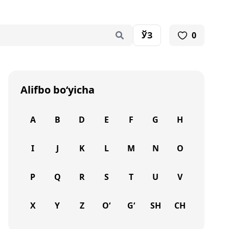
ЎЗ
0
Alifbo bo‘yicha
A
B
D
E
F
G
H
I
J
K
L
M
N
O
P
Q
R
S
T
U
V
X
Y
Z
O‘
G‘
SH
CH