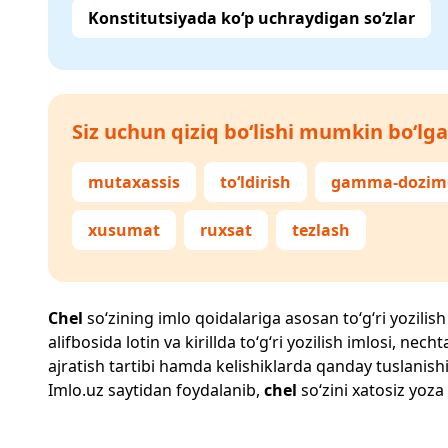
Konstitutsiyada ko‘p uchraydigan so‘zlar
Siz uchun qiziq bo‘lishi mumkin bo‘lga
mutaxassis
to‘ldirish
gamma-dozim
xusumat
ruxsat
tezlash
Chel
so‘zining imlo qoidalariga asosan to‘g‘ri yozilish
alifbosida lotin va kirillda to‘g‘ri yozilish imlosi, n
ajratish tartibi hamda kelishiklarda qanday tuslanishi
Imlo.uz
saytidan foydalanib,
chel
so‘zini xatosiz yoza 