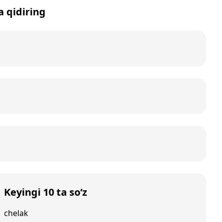
a qidiring
Keyingi 10 ta so‘z
chelak