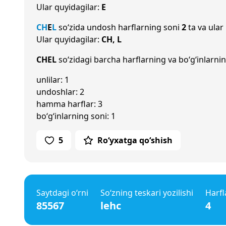
Ular quyidagilar:
E
CH
E
L
so‘zida undosh harflarning soni
2
ta va ular
Ular quyidagilar:
CH, L
CHEL
so‘zidagi barcha harflarning va bo‘g‘inlarnin
unlilar: 1
undoshlar: 2
hamma harflar: 3
bo‘g‘inlarning soni: 1
5
Ro‘yxatga qo‘shish
Saytdagi o‘rni
So‘zning teskari yozilishi
Harfl
85567
lehc
4