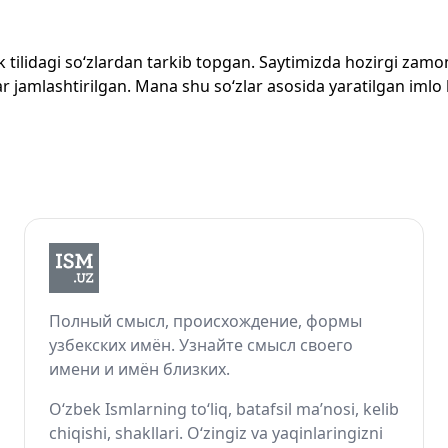
zbek tilidagi so‘zlardan tarkib topgan. Saytimizda hozirgi za
 jamlashtirilgan. Mana shu so‘zlar asosida yaratilgan imlo lug
Полный смысл, происхождение, формы
узбекских имён. Узнайте смысл своего
имени и имён близких.
O‘zbek Ismlarning to‘liq, batafsil ma’nosi, kelib
chiqishi, shakllari. O‘zingiz va yaqinlaringizni