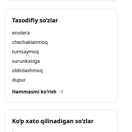
Tasodifiy so‘zlar
enotera
chechaklanmoq
tumsaymoq
surunkasiga
oldinlashmoq
dupur
Hammasini ko‘rish
Ko‘p xato qilinadigan so‘zlar