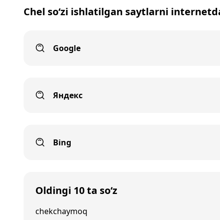
Chel so‘zi ishlatilgan saytlarni internetd
Google
Яндекс
Bing
Oldingi 10 ta so‘z
chekchaymoq