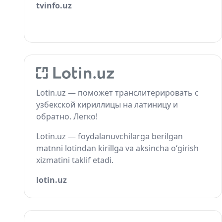
tvinfo.uz
Lotin.uz — поможет транслитерировать с
узбекской кириллицы на латиницу и
обратно. Легко!
Lotin.uz — foydalanuvchilarga berilgan
matnni lotindan kirillga va aksincha o‘girish
xizmatini taklif etadi.
lotin.uz