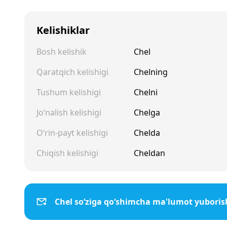
Kelishiklar
Bosh kelishik
Chel
Qaratqich kelishigi
Chelning
Tushum kelishigi
Chelni
Jo‘nalish kelishigi
Chelga
O‘rin-payt kelishigi
Chelda
Chiqish kelishigi
Cheldan
Chel so‘ziga qo‘shimcha ma'lumot yuboris