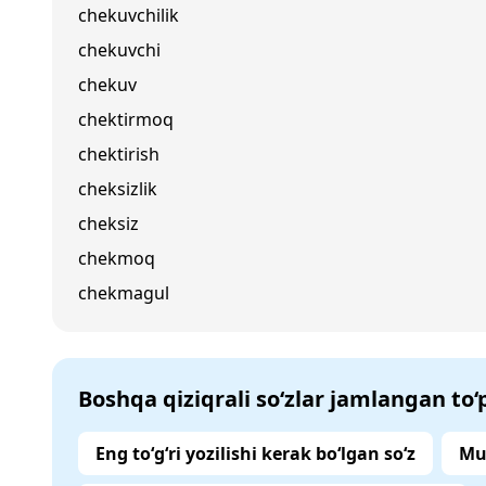
chekuvchilik
chekuvchi
chekuv
chektirmoq
chektirish
cheksizlik
cheksiz
chekmoq
chekmagul
Boshqa qiziqrali so‘zlar jamlangan to
Eng to‘g‘ri yozilishi kerak bo‘lgan so‘z
Mu