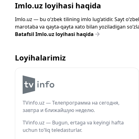
Imlo.uz loyihasi haqida
Imlo.uz — bu o‘zbek tilining imlo lug‘atidir. Sayt o‘
marotaba va qayta-qayta xato bilan yoziladigan so‘zlar
Batafsil Imlo.uz loyihasi haqida
Loyihalarimiz
TVinfo.uz — Телепрограмма на сегодня,
завтра и ближайшую неделю.
TVinfo.uz — Bugun, ertaga va keyingi hafta
uchun to‘liq teledasturlar.