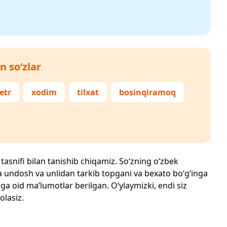
n so‘zlar
etr
xodim
tilxat
bosinqiramoq
 tasnifi bilan tanishib chiqamiz. So‘zning o‘zbek
echta undosh va unlidan tarkib topgani va bexato bo‘g‘inga
ga oid ma’lumotlar berilgan. O‘ylaymizki, endi siz
olasiz.