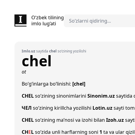
O‘zbek tilining
imlo lug‘ati
Imlo.uz
saytida
chel
so‘zining yozilishi
chel
ot
Bo‘g‘inlarga bo‘linishi:
[chel]
CHEL
so‘zining sinonimlarini
Sinonim.uz
saytida q
ЧЕЛ
so‘zining kirillcha yozilishi
Lotin.uz
sayti tom
CHEL
so‘zining ma’nosi va izohi bilan
Izoh.uz
sayt
CH
E
L
so‘zida unli harflarning soni
1
ta va ular qizi