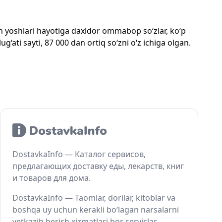
mon yoshlari hayotiga daxldor ommabop so‘zlar, ko‘p
‘ati sayti, 87 000 dan ortiq so‘zni o‘z ichiga olgan.
DostavkaInfo — Каталог сервисов,
предлагающих доставку еды, лекарств, книг
и товаров для дома.
DostavkaInfo — Taomlar, dorilar, kitoblar va
boshqa uy uchun kerakli bo‘lagan narsalarni
yetkazib berish xizmatlari bor servislar.