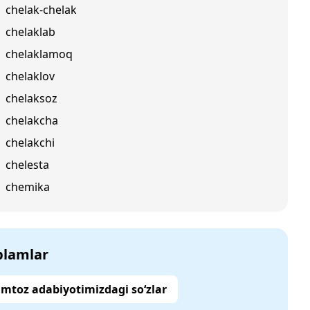
chelak-chelak
chelaklab
chelaklamoq
chelaklov
chelaksoz
chelakcha
chelakchi
chelesta
chemika
‘plamlar
mtoz adabiyotimizdagi so‘zlar