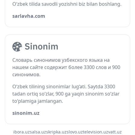
O‘zbek tilida savodli yozishni biz bilan boshlang.
sarlavha.com
Словарь синонимов узбекского языка на
нашем сайте содержит более 3300 слов и 900
синонимов.
O‘zbek tilining sinonimlar lug‘ati. Saytda 3300
tadan ortiq so‘zlar, 900 ga yaqin sinonim so‘zlar
to‘plamiga jamlangan.
sinonim.uz
ibora.uz
salsa.uz
skripka.uz
slovo.uz
television.uz
vatt.uz