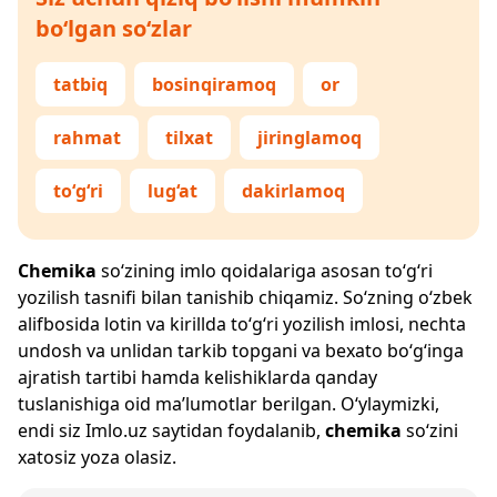
bo‘lgan so‘zlar
tatbiq
bosinqiramoq
or
rahmat
tilxat
jiringlamoq
to‘g‘ri
lug‘at
dakirlamoq
Chemika
so‘zining imlo qoidalariga asosan to‘g‘ri
yozilish tasnifi bilan tanishib chiqamiz. So‘zning o‘zbek
alifbosida lotin va kirillda to‘g‘ri yozilish imlosi, nechta
undosh va unlidan tarkib topgani va bexato bo‘g‘inga
ajratish tartibi hamda kelishiklarda qanday
tuslanishiga oid ma’lumotlar berilgan. O‘ylaymizki,
endi siz
Imlo.uz
saytidan foydalanib,
chemika
so‘zini
xatosiz yoza olasiz.