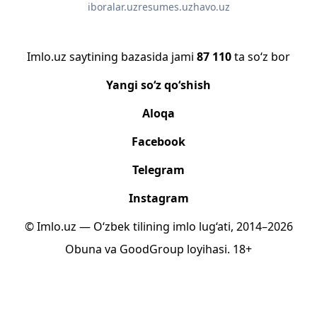
iboralar.uz
resumes.uz
havo.uz
Imlo.uz saytining bazasida jami
87 110
ta so‘z bor
Yangi so‘z qo‘shish
Aloqa
Facebook
Telegram
Instagram
© Imlo.uz — O‘zbek tilining imlo lug‘ati, 2014–2026
Obuna
va
GoodGroup
loyihasi.
18+