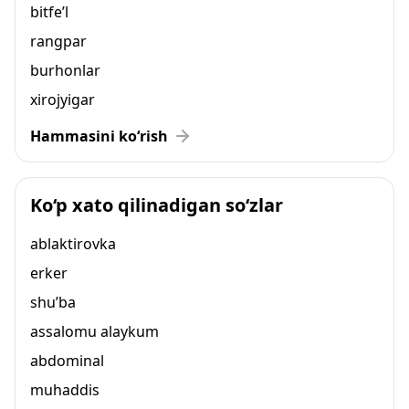
bitfe’l
rangpar
burhonlar
xirojyigar
Hammasini ko‘rish
Ko‘p xato qilinadigan so‘zlar
ablaktirovka
erker
shu’ba
assalomu alaykum
abdominal
muhaddis