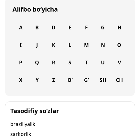
Alifbo bo‘yicha
A
B
D
E
F
G
H
I
J
K
L
M
N
O
P
Q
R
S
T
U
V
X
Y
Z
O‘
G‘
SH
CH
Tasodifiy so‘zlar
braziliyalik
sarkorlik