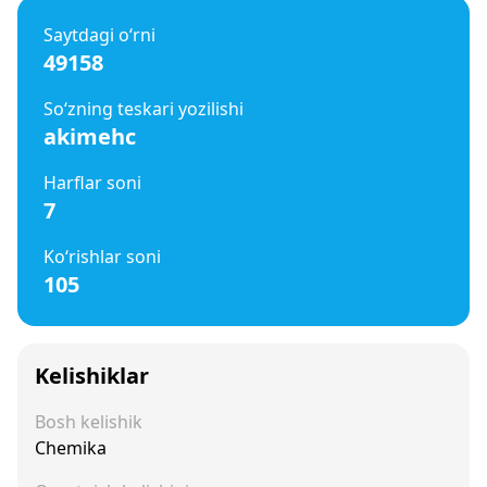
Saytdagi o‘rni
49158
So‘zning teskari yozilishi
akimehc
Harflar soni
7
Ko‘rishlar soni
105
Kelishiklar
Bosh kelishik
Chemika