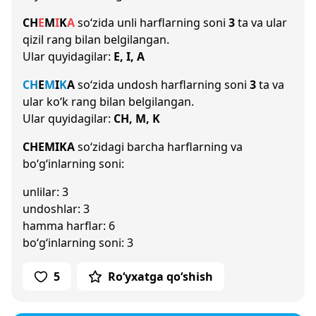
CH
E
M
I
K
A
so‘zida unli harflarning soni
3
ta va ular
qizil rang bilan belgilangan.
Ular quyidagilar:
E, I, A
CH
E
M
I
K
A
so‘zida undosh harflarning soni
3
ta va
ular ko‘k rang bilan belgilangan.
Ular quyidagilar:
CH, M, K
CHEMIKA
so‘zidagi barcha harflarning va
bo‘g‘inlarning soni:
unlilar: 3
undoshlar: 3
hamma harflar: 6
bo‘g‘inlarning soni: 3
5
Ro‘yxatga qo‘shish