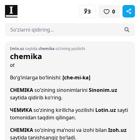
ЎЗ
0
Imlo.uz
saytida
chemika
so‘zining yozilishi
chemika
ot
Bo‘g‘inlarga bo‘linishi:
[che-mi-ka]
CHEMIKA
so‘zining sinonimlarini
Sinonim.uz
saytida qidirib ko‘ring.
ЧЕМИКА
so‘zining kirillcha yozilishi
Lotin.uz
sayti
tomonidan taqdim qilingan.
CHEMIKA
so‘zining ma’nosi va izohi bilan
Izoh.uz
saytida tanishsangiz bo‘ladi.