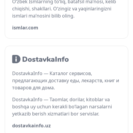
O‘zbek Ismlarning to‘liq, batafsil ma’nosi, kelib
chiqishi, shakllari. O‘zingiz va yaqinlaringizni
ismlari ma’nosini bilib oling.
ismlar.com
DostavkaInfo — Каталог сервисов,
предлагающих доставку еды, лекарств, книг и
товаров для дома.
DostavkaInfo — Taomlar, dorilar, kitoblar va
boshqa uy uchun kerakli bo‘lagan narsalarni
yetkazib berish xizmatlari bor servislar.
dostavkainfo.uz