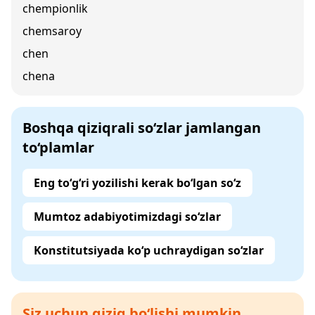
chempionlik
chemsaroy
chen
chena
Boshqa qiziqrali so‘zlar jamlangan
to‘plamlar
Eng to‘g‘ri yozilishi kerak bo‘lgan so‘z
Mumtoz adabiyotimizdagi so‘zlar
Konstitutsiyada ko‘p uchraydigan so‘zlar
Siz uchun qiziq bo‘lishi mumkin