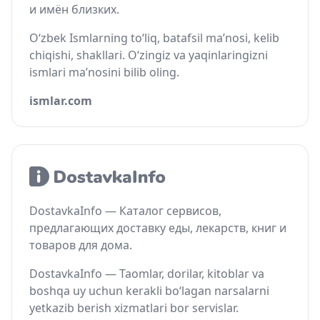
и имён близких.
O‘zbek Ismlarning to‘liq, batafsil ma’nosi, kelib
chiqishi, shakllari. O‘zingiz va yaqinlaringizni
ismlari ma’nosini bilib oling.
ismlar.com
DostavkaInfo — Каталог сервисов,
предлагающих доставку еды, лекарств, книг и
товаров для дома.
DostavkaInfo — Taomlar, dorilar, kitoblar va
boshqa uy uchun kerakli bo‘lagan narsalarni
yetkazib berish xizmatlari bor servislar.