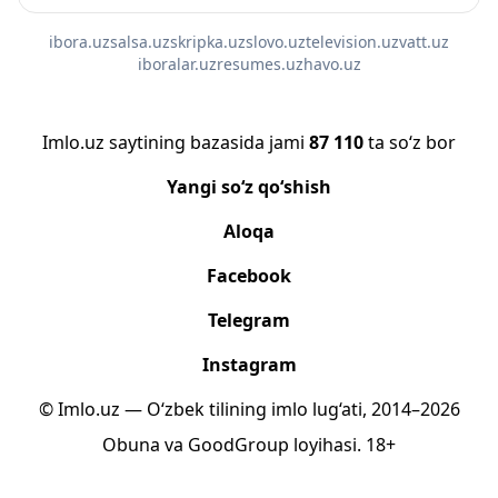
ibora.uz
salsa.uz
skripka.uz
slovo.uz
television.uz
vatt.uz
iboralar.uz
resumes.uz
havo.uz
Imlo.uz saytining bazasida jami
87 110
ta so‘z bor
Yangi so‘z qo‘shish
Aloqa
Facebook
Telegram
Instagram
© Imlo.uz — O‘zbek tilining imlo lug‘ati, 2014–2026
Obuna
va
GoodGroup
loyihasi.
18+