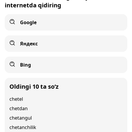
internetda qidiring
Google
Яндекс
Bing
Oldingi 10 ta so‘z
chetel
chetdan
chetangul
chetanchilik