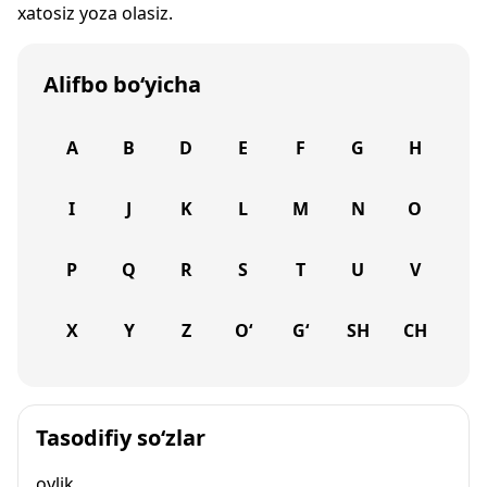
xatosiz yoza olasiz.
Alifbo bo‘yicha
A
B
D
E
F
G
H
I
J
K
L
M
N
O
P
Q
R
S
T
U
V
X
Y
Z
O‘
G‘
SH
CH
Tasodifiy so‘zlar
oylik