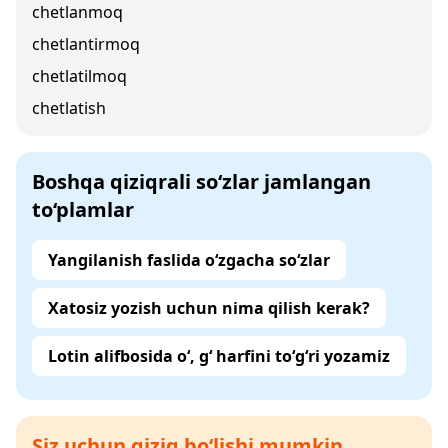
chetlanmoq
chetlantirmoq
chetlatilmoq
chetlatish
Boshqa qiziqrali so‘zlar jamlangan
to‘plamlar
Yangilanish faslida o‘zgacha so‘zlar
Xatosiz yozish uchun nima qilish kerak?
Lotin alifbosida o‘, g‘ harfini to‘g‘ri yozamiz
Siz uchun qiziq bo‘lishi mumkin