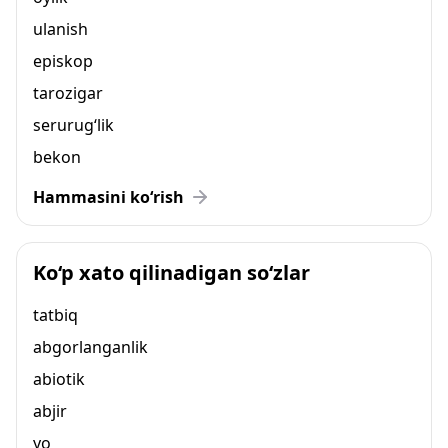
ulanish
episkop
tarozigar
serurug‘lik
bekon
Hammasini ko‘rish
Ko‘p xato qilinadigan so‘zlar
tatbiq
abgorlanganlik
abiotik
abjir
yo