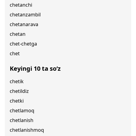
chetanchi
chetanzambil
chetanarava
chetan
chet-chetga
chet
Keyingi 10 ta so‘z
chetik
chetildiz
chetki
chetlamoq
chetlanish
chetlanishmoq