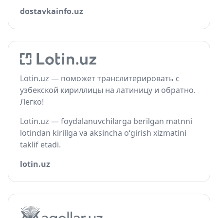
dostavkainfo.uz
Lotin.uz — поможет транслитерировать с
узбекской кириллицы на латиницу и обратно.
Легко!
Lotin.uz — foydalanuvchilarga berilgan matnni
lotindan kirillga va aksincha o‘girish xizmatini
taklif etadi.
lotin.uz