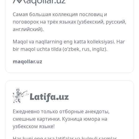
Самая большая коллекция пословиц и
поговорок на трёх языках (узбекский, русский,
английский).
Maqol va naqllarning eng katta kolleksiyasi. Har
bir maqol uchta tilda (o‘zbek, rus, ingliz).
maqollar.uz
Ежедневно только отборные анекдоты,
смешные картинки. Кузница юмора на
узбекском языке!
Har kuni eng sara latifalar va kulguli rasmlar.