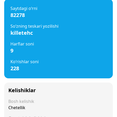
Saytdagi o‘rni
82278
So‘zning teskari yozilishi
killetehc
Harflar soni
9
Ko‘rishlar soni
228
Kelishiklar
Bosh kelishik
Chetellik