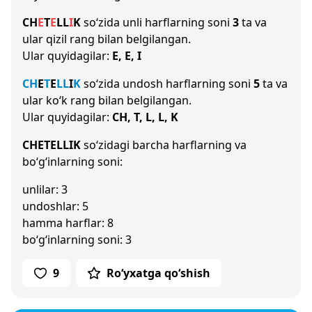
CH
E
T
E
L
L
I
K
so‘zida unli harflarning soni
3
ta va
ular qizil rang bilan belgilangan.
Ular quyidagilar:
E, E, I
CH
E
T
E
L
L
I
K
so‘zida undosh harflarning soni
5
ta va
ular ko‘k rang bilan belgilangan.
Ular quyidagilar:
CH, T, L, L, K
CHETELLIK
so‘zidagi barcha harflarning va
bo‘g‘inlarning soni:
unlilar: 3
undoshlar: 5
hamma harflar: 8
bo‘g‘inlarning soni: 3
9
Ro‘yxatga qo‘shish