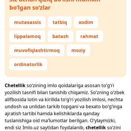
bo‘lgan so‘zlar
mutaxassis
tatbiq
xodim
lippalamoq
batash
rahmat
muvofiqlashtirmoq
moziy
ordinatorlik
Chetellik
so‘zining imlo qoidalariga asosan to‘g‘ri
yozilish tasnifi bilan tanishib chiqamiz. So‘zning o‘zbek
alifbosida lotin va kirillda to‘g‘ri yozilish imlosi, nechta
undosh va unlidan tarkib topgani va bexato bo‘g‘inga
ajratish tartibi hamda kelishiklarda qanday
tuslanishiga oid ma’lumotlar berilgan. O‘ylaymizki,
endi siz
Imlo.uz
saytidan foydalanib,
chetellik
so‘zini