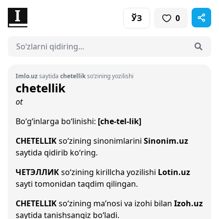
ЎЗ
0
Imlo.uz
saytida
chetellik
so‘zining yozilishi
chetellik
ot
Bo‘g‘inlarga bo‘linishi:
[che-tel-lik]
CHETELLIK
so‘zining sinonimlarini
Sinonim.uz
saytida qidirib ko‘ring.
ЧЕТЭЛЛИК
so‘zining kirillcha yozilishi
Lotin.uz
sayti tomonidan taqdim qilingan.
CHETELLIK
so‘zining ma’nosi va izohi bilan
Izoh.uz
saytida tanishsangiz bo‘ladi.