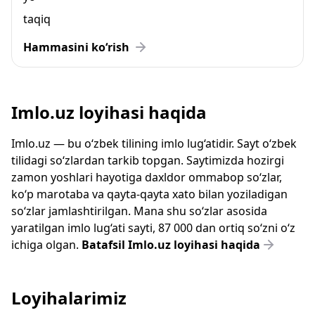
taqiq
Hammasini ko‘rish
Imlo.uz loyihasi haqida
Imlo.uz — bu o‘zbek tilining imlo lug‘atidir. Sayt o‘zbek
tilidagi so‘zlardan tarkib topgan. Saytimizda hozirgi
zamon yoshlari hayotiga daxldor ommabop so‘zlar,
ko‘p marotaba va qayta-qayta xato bilan yoziladigan
so‘zlar jamlashtirilgan. Mana shu so‘zlar asosida
yaratilgan imlo lug‘ati sayti, 87 000 dan ortiq so‘zni o‘z
ichiga olgan.
Batafsil Imlo.uz loyihasi haqida
Loyihalarimiz