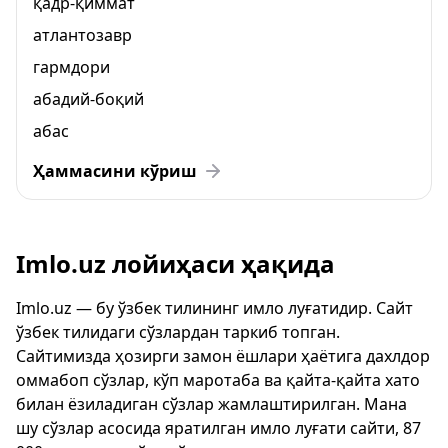
қадр-қиммат
атлантозавр
гармдори
абадий-боқий
абас
Ҳаммасини кўриш
Imlo.uz лойиҳаси ҳақида
Imlo.uz — бу ўзбек тилининг имло луғатидир. Сайт
ўзбек тилидаги сўзлардан таркиб топган.
Сайтимизда ҳозирги замон ёшлари ҳаётига дахлдор
оммабоп сўзлар, кўп маротаба ва қайта-қайта хато
билан ёзиладиган сўзлар жамлаштирилган. Мана
шу сўзлар асосида яратилган имло луғати сайти, 87