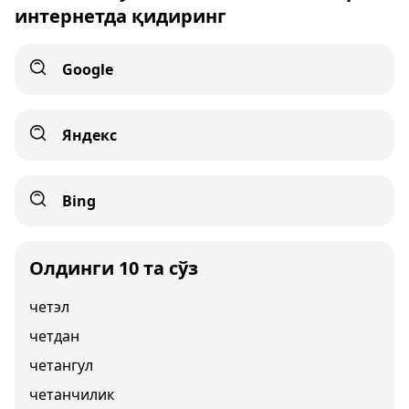
интернетда қидиринг
Google
Яндекс
Bing
Олдинги 10 та сўз
четэл
четдан
четангул
четанчилик