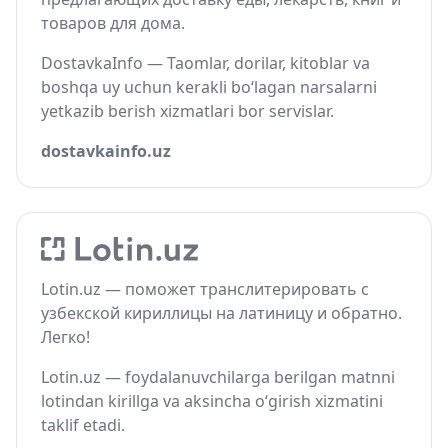
товаров для дома.
DostavkaInfo — Taomlar, dorilar, kitoblar va
boshqa uy uchun kerakli bo‘lagan narsalarni
yetkazib berish xizmatlari bor servislar.
dostavkainfo.uz
Lotin.uz — поможет транслитерировать с
узбекской кириллицы на латиницу и обратно.
Легко!
Lotin.uz — foydalanuvchilarga berilgan matnni
lotindan kirillga va aksincha o‘girish xizmatini
taklif etadi.