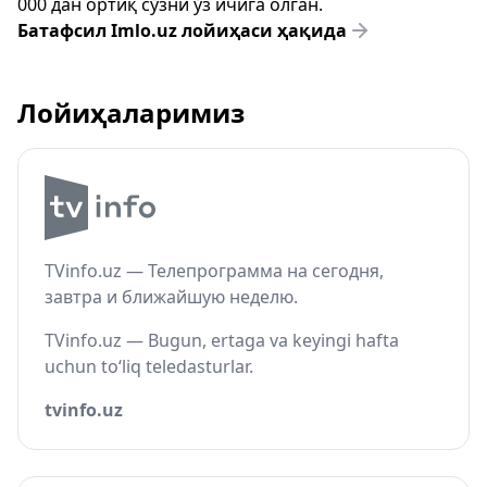
000 дан ортиқ сўзни ўз ичига олган.
Батафсил Imlo.uz лойиҳаси ҳақида
Лойиҳаларимиз
TVinfo.uz — Телепрограмма на сегодня,
завтра и ближайшую неделю.
TVinfo.uz — Bugun, ertaga va keyingi hafta
uchun to‘liq teledasturlar.
tvinfo.uz