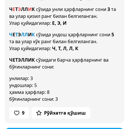
Ч
Е
Т
Э
Л
Л
И
К
сўзида унли ҳарфларнинг сони
3
та
ва улар қизил ранг билан белгиланган.
Улар қуйидагилар:
Е, Э, И
Ч
Е
Т
Э
Л
Л
И
К
сўзида ундош ҳарфларнинг сони
5
та ва улар кўк ранг билан белгиланган.
Улар қуйидагилар:
Ч, Т, Л, Л, К
ЧЕТЭЛЛИК
сўзидаги барча ҳарфларнинг ва
бўғинларнинг сони:
унлилар: 3
ундошлар: 5
ҳамма ҳарфлар: 8
бўғинларнинг сони: 3
9
Рўйхатга қўшиш