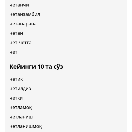
четанчи
четанзамбил
четанарава
четан
чет-четга
чет
Кейинги 10 та сўз
четик
четилдиз
четки
четламоқ
четланиш
четланишмоқ