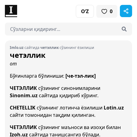
O‘Z
0
Imlo.uz
сайтида
четэллик
сўзининг ёзилиши
четэллик
от
Бўғинларга бўлиниши:
[че-тэл-лик]
ЧЕТЭЛЛИК
сўзининг синонимларини
Sinonim.uz
сайтида қидириб кўринг.
CHETELLIK
сўзининг лотинча ёзилиши
Lotin.uz
сайти томонидан тақдим қилинган.
ЧЕТЭЛЛИК
сўзининг маъноси ва изоҳи билан
Izoh.uz
сайтида танишсангиз бўлади.