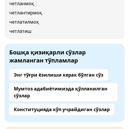
четланмоқ
четлантирмоқ
четлатилмоқ
четлатиш
Бошқа қизиқарли сўзлар
жамланган тўпламлар
Энг тўғри ёзилиши керак бўлган сўз
Мумтоз адабиётимизда қўлланилган
сўзлар
Конституцияда кўп учрайдиган сўзлар