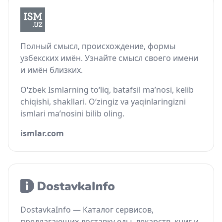
Полный смысл, происхождение, формы
узбекских имён. Узнайте смысл своего имени
и имён близких.
O‘zbek Ismlarning to‘liq, batafsil ma’nosi, kelib
chiqishi, shakllari. O‘zingiz va yaqinlaringizni
ismlari ma’nosini bilib oling.
ismlar.com
DostavkaInfo — Каталог сервисов,
предлагающих доставку еды, лекарств, книг и