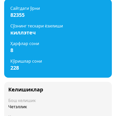
Сайтдаги ўрни
82355
Сўзнинг тескари ёзилиши
киллэтеч
Ҳарфлар сони
8
Кўришлар сони
228
Келишиклар
Бош келишик
Четэллик