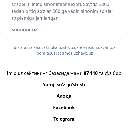
O‘zbek tilining sinonimlar lug‘ati. Saytda 3300
tadan ortiq so‘zlar, 900 ga yaqin sinonim so‘zlar
to‘plamiga jamlangan.
sinonim.uz
ibora.uz
salsa.uz
skripka.uz
slovo.uz
television.uz
vatt.uz
iboralar.uz
resumes.uz
havo.uz
Imlo.uz сайтининг базасида жами
87 110
та сўз бор
Yangi so‘z qo‘shish
Алоқа
Facebook
Telegram