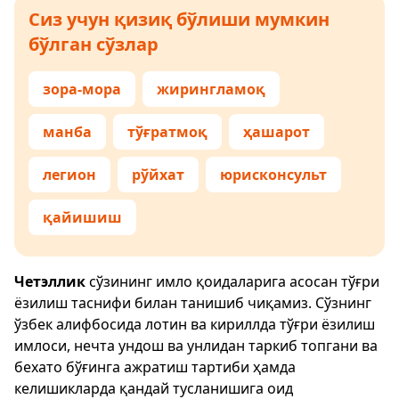
Сиз учун қизиқ бўлиши мумкин
бўлган сўзлар
зора-мора
жирингламоқ
манба
тўғратмоқ
ҳашарот
легион
рўйхат
юрисконсульт
қайишиш
Четэллик
сўзининг имло қоидаларига асосан тўғри
ёзилиш таснифи билан танишиб чиқамиз. Сўзнинг
ўзбек алифбосида лотин ва кириллда тўғри ёзилиш
имлоси, нечта ундош ва унлидан таркиб топгани ва
бехато бўғинга ажратиш тартиби ҳамда
келишикларда қандай тусланишига оид