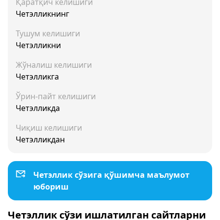
Қаратқич келишиги
Четэлликнинг
Тушум келишиги
Четэлликни
Жўналиш келишиги
Четэлликга
Ўрин-пайт келишиги
Четэлликда
Чиқиш келишиги
Четэлликдан
Четэллик сўзига қўшимча маълумот
юбориш
Четэллик сўзи ишлатилган сайтларни