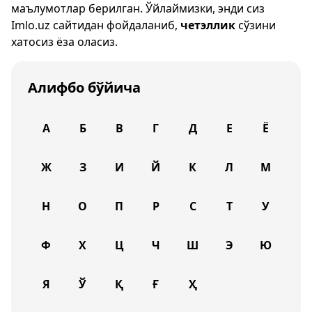
маълумотлар берилган. Ўйлаймизки, энди сиз
Imlo.uz
сайтидан фойдаланиб,
четэллик
сўзини
хатосиз ёза оласиз.
Алифбо бўйича
А
Б
В
Г
Д
Е
Ё
Ж
З
И
Й
К
Л
М
Н
О
П
Р
С
Т
У
Ф
Х
Ц
Ч
Ш
Э
Ю
Я
Ў
Қ
Ғ
Ҳ