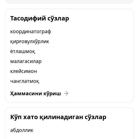
Тасодифий сўзлар
координатограф
қирғовулхўрлик
ётлашмоқ
малагасилар
клейсимон
чанглатмоқ
Ҳаммасини кўриш
Кўп хато қилинадиган сўзлар
абдоллик